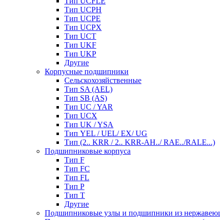
Тип UCFLE
Тип UCPH
Тип UCPE
Тип UCPX
Тип UCT
Тип UKF
Тип UKP
Другие
Корпусные подшипники
Сельскохозяйственные
Тип SA (AEL)
Тип SB (AS)
Тип UC / YAR
Тип UCX
Тип UK / YSA
Тип YEL / UEL/ EX/ UG
Тип (2.. KRR / 2.. KRR-AH../ RAE../RALE...)
Подшипниковые корпуса
Тип F
Тип FC
Тип FL
Тип P
Тип T
Другие
Подшипниковые узлы и подшипники из нержавею