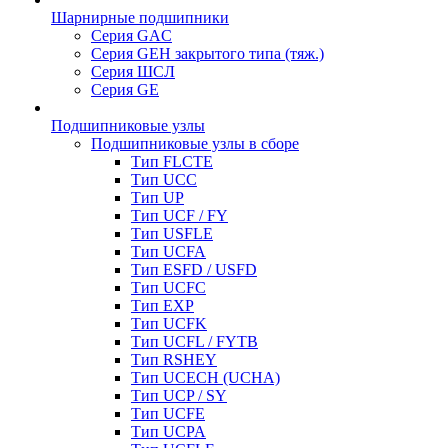
Шарнирные подшипники
Серия GAC
Серия GEH закрытого типа (тяж.)
Серия ШСЛ
Серия GE
Подшипниковые узлы
Подшипниковые узлы в сборе
Тип FLCTE
Тип UCC
Тип UP
Тип UCF / FY
Тип USFLE
Тип UCFA
Тип ESFD / USFD
Тип UCFC
Тип EXP
Тип UCFK
Тип UCFL / FYTB
Тип RSHEY
Тип UCECH (UCHA)
Тип UCP / SY
Тип UCFE
Тип UCPA