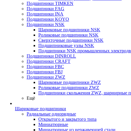
Подшипники TIMKEN
Подшипники FAG
Подшипники INA
Подшипники KOYO
Подшипники NSK
Шариковые подшипники NSK
Роликовые подшипники NSK
Сверхточные подшипники NSK
Подшипниковые узлы NSK
Подшипники NSK промышленных электродв
Подшипники DINROLL
Подшипники CRAFT
Подшипники FBC
Подшипники FBJ
Подшипники ZWZ
Шариковые подшипники ZWZ
Роликовые подшипники ZWZ
Подшипники скольжения ZWZ, шарнирные 
Ещё
Шариковые подшипники
Радиальные однорядные
Открытого и закрытого типа
Миниатюрные
Миниатюрные из нержавеющей стали