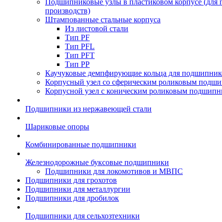
Подшипниковые узлы в пластиковом корпусе (для
производств)
Штампованные стальные корпуса
Из листовой стали
Тип PF
Тип PFL
Тип PFT
Тип PP
Каучуковые демпфирующие кольца для подшипник
Корпусный узел со сферическим роликовым подши
Корпусной узел с коническим роликовым подшипн
Подшипники из нержавеющей стали
Шариковые опоры
Комбинированные подшипники
Железнодорожные буксовые подшипники
Подшипники для локомотивов и МВПС
Подшипники для грохотов
Подшипники для металлургии
Подшипники для дробилок
Подшипники для сельхозтехники