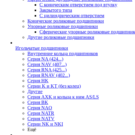
С коническим отверстием под втулку
Закрытого типа
С цилиндрическим отверстием
Конические роликовые подшипники
Упорные роликовые подшипники
Сферические упорные роликовые подшипни
Другие роликовые подшипники
Игольчатые подшипники
Внутренние кольца подшипников
Серия NA (424...)
Серия NAV (407...)
Серия RNA (425...)
Серия RNAV (402...)
Серия HK
Серии K и KT (без колец)
Другие
Серия AXK и кольца к ним AS/LS
Серия BK
Серия NAO
Серия NATR
Серия NATV
Серии NK и NKI
Ещё