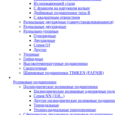
Из нержавеющей стали
С фланцем на наружном кольце
Дюймовые подшипники типа R
С квадратным отверстием
Радиальные двухрядные (самоустанавливающиеся)
Радиальные двухрядные
Радиально-упорные
Однорядные
Двухрядные
Серия QJ
Другие
Упорные
Гибридные
Высокотемпературные подшипники
Сверхточные
Шариковые подшипники TIMKEN (FAFNIR)
Роликовые подшипники
Цилиндрические роликовые подшипники
Цилиндрические роликовые однорядные по
Серия NN (318...)
Другие цилиндрические роликовые подшипн
Тороидальные
Упорно-радиальные прецизионные
Сферические двухрядные роликовые подшипники