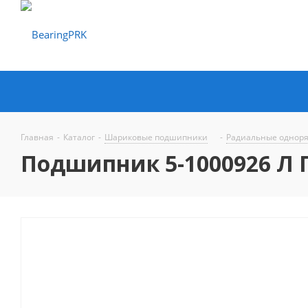
Главная
-
Каталог
-
Шариковые подшипники
-
Радиальные однор
Подшипник 5-1000926 Л 