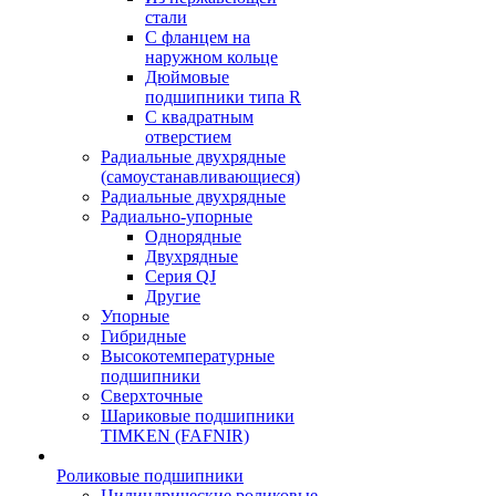
стали
С фланцем на
наружном кольце
Дюймовые
подшипники типа R
С квадратным
отверстием
Радиальные двухрядные
(самоустанавливающиеся)
Радиальные двухрядные
Радиально-упорные
Однорядные
Двухрядные
Серия QJ
Другие
Упорные
Гибридные
Высокотемпературные
подшипники
Сверхточные
Шариковые подшипники
TIMKEN (FAFNIR)
Роликовые подшипники
Цилиндрические роликовые