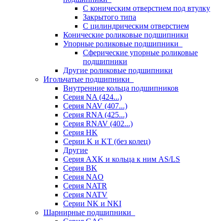
С коническим отверстием под втулку
Закрытого типа
С цилиндрическим отверстием
Конические роликовые подшипники
Упорные роликовые подшипники
Сферические упорные роликовые
подшипники
Другие роликовые подшипники
Игольчатые подшипники
Внутренние кольца подшипников
Серия NA (424...)
Серия NAV (407...)
Серия RNA (425...)
Серия RNAV (402...)
Серия HK
Серии K и KT (без колец)
Другие
Серия AXK и кольца к ним AS/LS
Серия BK
Серия NAO
Серия NATR
Серия NATV
Серии NK и NKI
Шарнирные подшипники