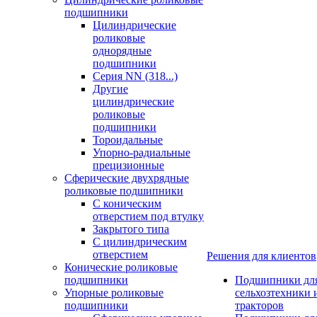
подшипники
Цилиндрические
роликовые
однорядные
подшипники
Серия NN (318...)
Другие
цилиндрические
роликовые
подшипники
Тороидальные
Упорно-радиальные
прецизионные
Сферические двухрядные
роликовые подшипники
С коническим
отверстием под втулку
Закрытого типа
С цилиндрическим
отверстием
Решения для клиентов
Конические роликовые
подшипники
Подшипники дл
Упорные роликовые
сельхозтехники 
подшипники
тракторов