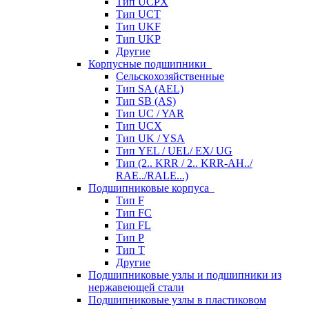
Тип UCPX
Тип UCT
Тип UKF
Тип UKP
Другие
Корпусные подшипники
Сельскохозяйственные
Тип SA (AEL)
Тип SB (AS)
Тип UC / YAR
Тип UCX
Тип UK / YSA
Тип YEL / UEL/ EX/ UG
Тип (2.. KRR / 2.. KRR-AH../
RAE../RALE...)
Подшипниковые корпуса
Тип F
Тип FC
Тип FL
Тип P
Тип T
Другие
Подшипниковые узлы и подшипники из
нержавеющей стали
Подшипниковые узлы в пластиковом