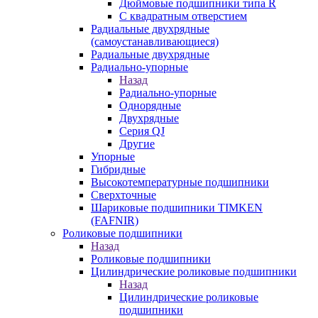
Дюймовые подшипники типа R
С квадратным отверстием
Радиальные двухрядные
(самоустанавливающиеся)
Радиальные двухрядные
Радиально-упорные
Назад
Радиально-упорные
Однорядные
Двухрядные
Серия QJ
Другие
Упорные
Гибридные
Высокотемпературные подшипники
Сверхточные
Шариковые подшипники TIMKEN
(FAFNIR)
Роликовые подшипники
Назад
Роликовые подшипники
Цилиндрические роликовые подшипники
Назад
Цилиндрические роликовые
подшипники