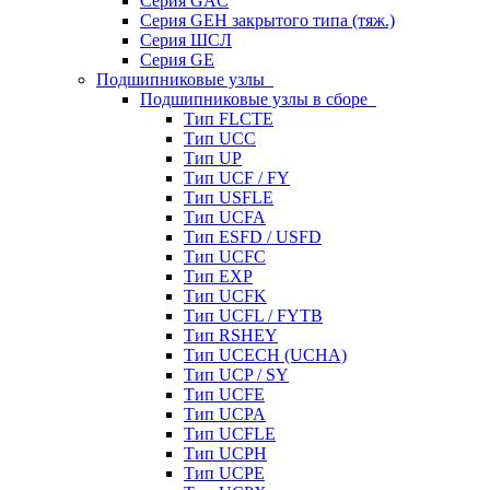
Серия GAC
Серия GEH закрытого типа (тяж.)
Серия ШСЛ
Серия GE
Подшипниковые узлы
Подшипниковые узлы в сборе
Тип FLCTE
Тип UCC
Тип UP
Тип UCF / FY
Тип USFLE
Тип UCFA
Тип ESFD / USFD
Тип UCFC
Тип EXP
Тип UCFK
Тип UCFL / FYTB
Тип RSHEY
Тип UCECH (UCHA)
Тип UCP / SY
Тип UCFE
Тип UCPA
Тип UCFLE
Тип UCPH
Тип UCPE