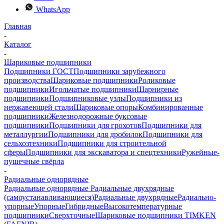
WhatsApp
Главная
-
Каталог
-
Шариковые подшипники
Подшипники ГОСТ
Подшипники зарубежного
производства
Шариковые подшипники
Роликовые
подшипники
Игольчатые подшипники
Шарнирные
подшипники
Подшипниковые узлы
Подшипники из
нержавеющей стали
Шариковые опоры
Комбинированные
подшипники
Железнодорожные буксовые
подшипники
Подшипники для грохотов
Подшипники для
металлургии
Подшипники для дробилок
Подшипники для
сельхозтехники
Подшипники для строительной
сферы
Подшипники для экскаватора и спецтехники
Ружейные-
пушечные свёрла
-
Радиальные однорядные
Радиальные однорядные
Радиальные двухрядные
(самоустанавливающиеся)
Радиальные двухрядные
Радиально-
упорные
Упорные
Гибридные
Высокотемпературные
подшипники
Сверхточные
Шариковые подшипники TIMKEN