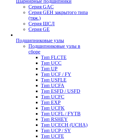
Шарнирные подшипники
Серия GAC
Серия GEH закрытого типа
(тяж.)
Серия ШСЛ
Серия GE
Подшипниковые узлы
Подшипниковые узлы в
сборе
Тип FLCTE
Тип UCC
Тип UP
Тип UCF / FY
Тип USFLE
Тип UCFA
Тип ESFD / USFD
Тип UCFC
Тип EXP
Тип UCFK
Тип UCFL / FYTB
Тип RSHEY
Тип UCECH (UCHA)
Тип UCP / SY
Тип UCFE