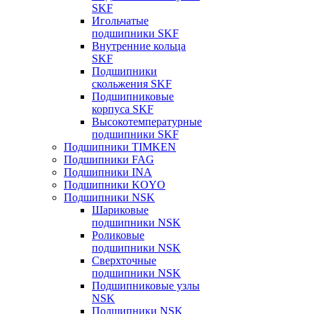
SKF
Игольчатые
подшипники SKF
Внутренние кольца
SKF
Подшипники
скольжения SKF
Подшипниковые
корпуса SKF
Высокотемпературные
подшипники SKF
Подшипники TIMKEN
Подшипники FAG
Подшипники INA
Подшипники KOYO
Подшипники NSK
Шариковые
подшипники NSK
Роликовые
подшипники NSK
Сверхточные
подшипники NSK
Подшипниковые узлы
NSK
Подшипники NSK