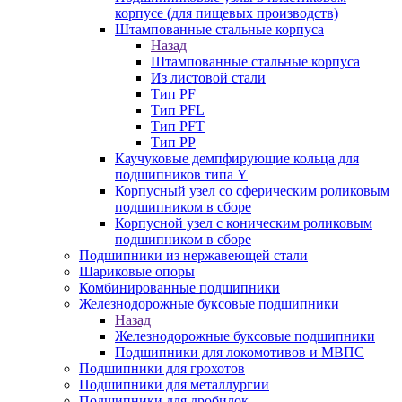
корпусе (для пищевых производств)
Штампованные стальные корпуса
Назад
Штампованные стальные корпуса
Из листовой стали
Тип PF
Тип PFL
Тип PFT
Тип PP
Каучуковые демпфирующие кольца для
подшипников типа Y
Корпусный узел со сферическим роликовым
подшипником в сборе
Корпусной узел с коническим роликовым
подшипником в сборе
Подшипники из нержавеющей стали
Шариковые опоры
Комбинированные подшипники
Железнодорожные буксовые подшипники
Назад
Железнодорожные буксовые подшипники
Подшипники для локомотивов и МВПС
Подшипники для грохотов
Подшипники для металлургии
Подшипники для дробилок