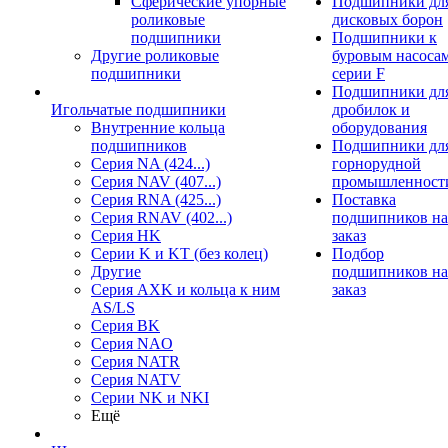
Сферические упорные
Подшипники дл
роликовые
дисковых борон
подшипники
Подшипники к
Другие роликовые
буровым насоса
подшипники
серии F
Подшипники дл
Игольчатые подшипники
дробилок и
Внутренние кольца
оборудования
подшипников
Подшипники дл
Серия NA (424...)
горнорудной
Серия NAV (407...)
промышленност
Серия RNA (425...)
Поставка
Серия RNAV (402...)
подшипников на
Серия HK
заказ
Серии K и KT (без колец)
Подбор
Другие
подшипников на
Серия AXK и кольца к ним
заказ
AS/LS
Серия BK
Серия NAO
Серия NATR
Серия NATV
Серии NK и NKI
Ещё