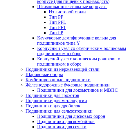
корпусе (для пищевых производств)
Штампованные стальные корпуса
Из листовой стали
Тип PF
Тип PFL
Тип PFT
Тип PP
Каучуковые демпфирующие кольца для
подшипников типа Y
Корпусный узел со сферическим роликовым
подшипником в сборе
Корпусной узел с коническим роликовым
подшипником в сборе
Подшипники из нержавеющей стали
Шариковые опоры
Комбинированные подшипники
Железнодорожные буксовые подшипники
Подшипники для локомотивов и МВПС
Подшипники для грохотов
Подшипники для металлургии
Подшипники для дробилок
Подшипники для сельхозтехники
Подшипники для дисковых борон
Подшипники для комбайнов
Подшипники для сеялки