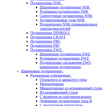
Подшипники NSK
Шариковые подшипники NSK
Роликовые подшипники NSK
Сверхточные подшипники NSK
Подшипниковые узлы NSK
Подшипники NSK промышленных
электродвигателей
Подшипники DINROLL
Подшипники CRAFT
Подшипники FBC
Подшипники FBJ
Подшипники ZWZ
Шариковые подшипники ZWZ
Роликовые подшипники ZWZ
Подшипники скольжения ZWZ,
шарнирные подшипники
Шариковые подшипники
Радиальные однорядные
Открытого и закрытого типа
Миниатюрные
Миниатюрные из нержавеющей стали
Из нержавеющей стали
С фланцем на наружном кольце
Дюймовые подшипники типа R
С квадратным отверстием