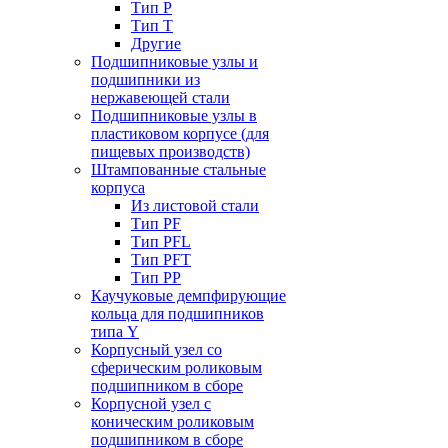
Тип P
Тип T
Другие
Подшипниковые узлы и
подшипники из
нержавеющей стали
Подшипниковые узлы в
пластиковом корпусе (для
пищевых производств)
Штампованные стальные
корпуса
Из листовой стали
Тип PF
Тип PFL
Тип PFT
Тип PP
Каучуковые демпфирующие
кольца для подшипников
типа Y
Корпусный узел со
сферическим роликовым
подшипником в сборе
Корпусной узел с
коническим роликовым
подшипником в сборе