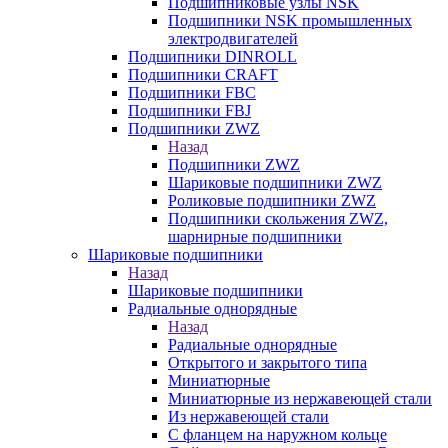
Подшипниковые узлы NSK
Подшипники NSK промышленных
электродвигателей
Подшипники DINROLL
Подшипники CRAFT
Подшипники FBC
Подшипники FBJ
Подшипники ZWZ
Назад
Подшипники ZWZ
Шариковые подшипники ZWZ
Роликовые подшипники ZWZ
Подшипники скольжения ZWZ,
шарнирные подшипники
Шариковые подшипники
Назад
Шариковые подшипники
Радиальные однорядные
Назад
Радиальные однорядные
Открытого и закрытого типа
Миниатюрные
Миниатюрные из нержавеющей стали
Из нержавеющей стали
С фланцем на наружном кольце