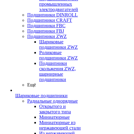
промышленных
электродвигателей
Подшипники DINROLL
Подшипники CRAFT
Подшипники FBC
Подшипники FBJ
Подшипники ZWZ
Шариковые
подшипники ZWZ
Роликовые
подшипники ZWZ
Подшипники
скольжения ZWZ,
шарнирные
подшипники
Ещё
Шариковые подшипники
Радиальные однорядные
Открытого и
закрытого типа
Миниатюрные
Миниатюрные из
нержавеющей стали
Из нержавеющей