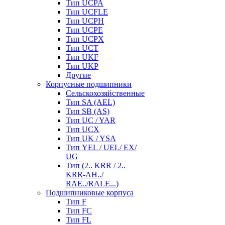
Тип UCPA
Тип UCFLE
Тип UCPH
Тип UCPE
Тип UCPX
Тип UCT
Тип UKF
Тип UKP
Другие
Корпусные подшипники
Сельскохозяйственные
Тип SA (AEL)
Тип SB (AS)
Тип UC / YAR
Тип UCX
Тип UK / YSA
Тип YEL / UEL/ EX/
UG
Тип (2.. KRR / 2..
KRR-AH../
RAE../RALE...)
Подшипниковые корпуса
Тип F
Тип FC
Тип FL