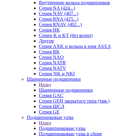
Внутренние кольца подшипников
Серия NA (424...)
Серия NAV (407...)
Серия RNA (425...)
Серия RNAV (402...)
Серия HK
Серии K и KT (без колец)
Другие
Серия AXK и кольца к ним AS/LS
Серия BK
Серия NAO
Серия NATR
Серия NATV
Серии NK и NKI
Шарнирные подшипники
Назад
Шарнирные подшипники
Серия GAC
Серия GEH закрытого типа (тяж.)
Серия ШСЛ
Серия GE
Подшипниковые узлы
Назад
Подшипниковые узлы
Подшипниковые узлы в сборе