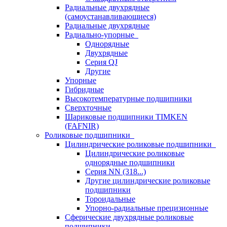
Радиальные двухрядные
(самоустанавливающиеся)
Радиальные двухрядные
Радиально-упорные
Однорядные
Двухрядные
Серия QJ
Другие
Упорные
Гибридные
Высокотемпературные подшипники
Сверхточные
Шариковые подшипники TIMKEN
(FAFNIR)
Роликовые подшипники
Цилиндрические роликовые подшипники
Цилиндрические роликовые
однорядные подшипники
Серия NN (318...)
Другие цилиндрические роликовые
подшипники
Тороидальные
Упорно-радиальные прецизионные
Сферические двухрядные роликовые
подшипники