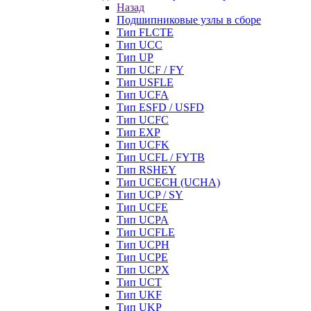
Назад
Подшипниковые узлы в сборе
Тип FLCTE
Тип UCC
Тип UP
Тип UCF / FY
Тип USFLE
Тип UCFA
Тип ESFD / USFD
Тип UCFC
Тип EXP
Тип UCFK
Тип UCFL / FYTB
Тип RSHEY
Тип UCECH (UCHA)
Тип UCP / SY
Тип UCFE
Тип UCPA
Тип UCFLE
Тип UCPH
Тип UCPE
Тип UCPX
Тип UCT
Тип UKF
Тип UKP