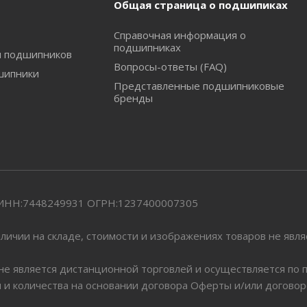
Общая страница о подшипиках
Справочная информация о
подшипниках
и подшипников
Вопросы-ответы (FAQ)
шипники
Представленные подшипниковые
бренды
" ИНН:7448249931 ОГРН:1237400007305
личии на складе, стоимости и изображениях товаров не явл
 не является дистанционной торговлей и осуществляется по
я и количества на основании договора Оферты и/или догово