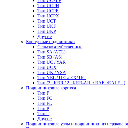
Тип UCFLE
Тип UCPH
Тип UCPE
Тип UCPX
Тип UCT
Тип UKF
Тип UKP
Другие
Корпусные подшипники
Сельскохозяйственные
Тип SA (AEL)
Тип SB (AS)
Тип UC / YAR
Тип UCX
Тип UK / YSA
Тип YEL / UEL/ EX/ UG
Тип (2.. KRR / 2.. KRR-AH../ RAE../RALE...)
Подшипниковые корпуса
Тип F
Тип FC
Тип FL
Тип P
Тип T
Другие
Подшипниковые узлы и подшипники из нержавею