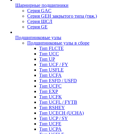
Шарнирные подшипники
Серия GAC
Серия GEH закрытого типа (тяж.)
Серия ШСЛ
Серия GE
Подшипниковые узлы
Подшипниковые узлы в сборе
Тип FLCTE
Тип UCC
Тип UP
Тип UCF / FY
Тип USFLE
Тип UCFA
Тип ESFD / USFD
Тип UCFC
Тип EXP
Тип UCFK
Тип UCFL / FYTB
Тип RSHEY
Тип UCECH (UCHA)
Тип UCP / SY
Тип UCFE
Тип UCPA