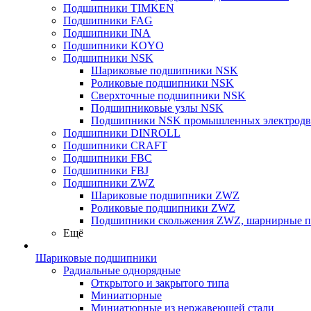
Подшипники TIMKEN
Подшипники FAG
Подшипники INA
Подшипники KOYO
Подшипники NSK
Шариковые подшипники NSK
Роликовые подшипники NSK
Сверхточные подшипники NSK
Подшипниковые узлы NSK
Подшипники NSK промышленных электродв
Подшипники DINROLL
Подшипники CRAFT
Подшипники FBC
Подшипники FBJ
Подшипники ZWZ
Шариковые подшипники ZWZ
Роликовые подшипники ZWZ
Подшипники скольжения ZWZ, шарнирные 
Ещё
Шариковые подшипники
Радиальные однорядные
Открытого и закрытого типа
Миниатюрные
Миниатюрные из нержавеющей стали