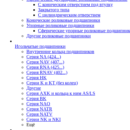
С коническим отверстием под втулку
Закрытого типа
С цилиндрическим отверстием
Конические роликовые подшипники
Упорные роликовые подшипники
Сферические упорные роликовые подшипни
Другие роликовые подшипники
Игольчатые подшипники
Внутренние кольца подшипников
Серия NA (424...)
Серия NAV (407...)
Серия RNA (425...)
Серия RNAV (402...)
Серия HK
Серии K и KT (без колец)
Другие
Серия AXK и кольца к ним AS/LS
Серия BK
Серия NAO
Серия NATR
Серия NATV
Серии NK и NKI
Ещё