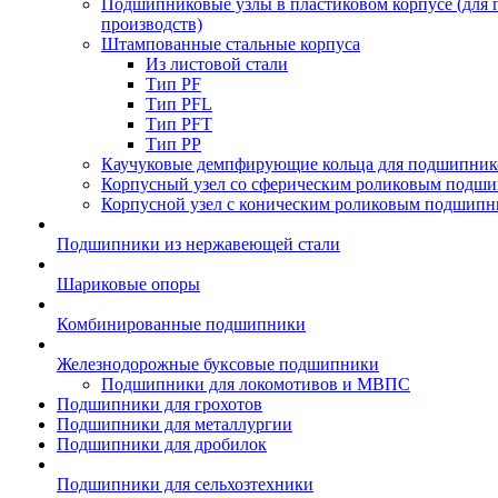
Подшипниковые узлы в пластиковом корпусе (для
производств)
Штампованные стальные корпуса
Из листовой стали
Тип PF
Тип PFL
Тип PFT
Тип PP
Каучуковые демпфирующие кольца для подшипник
Корпусный узел со сферическим роликовым подши
Корпусной узел с коническим роликовым подшипн
Подшипники из нержавеющей стали
Шариковые опоры
Комбинированные подшипники
Железнодорожные буксовые подшипники
Подшипники для локомотивов и МВПС
Подшипники для грохотов
Подшипники для металлургии
Подшипники для дробилок
Подшипники для сельхозтехники