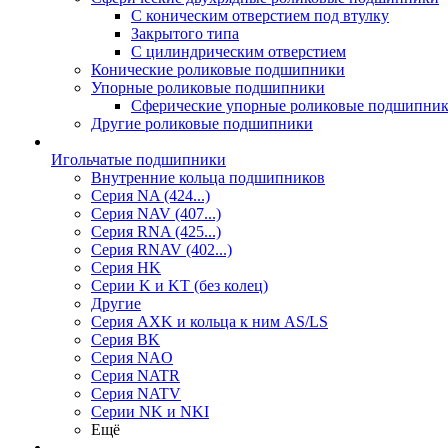
С коническим отверстием под втулку
Закрытого типа
С цилиндрическим отверстием
Конические роликовые подшипники
Упорные роликовые подшипники
Сферические упорные роликовые подшипни
Другие роликовые подшипники
Игольчатые подшипники
Внутренние кольца подшипников
Серия NA (424...)
Серия NAV (407...)
Серия RNA (425...)
Серия RNAV (402...)
Серия HK
Серии K и KT (без колец)
Другие
Серия AXK и кольца к ним AS/LS
Серия BK
Серия NAO
Серия NATR
Серия NATV
Серии NK и NKI
Ещё