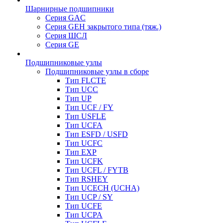
Шарнирные подшипники
Серия GAC
Серия GEH закрытого типа (тяж.)
Серия ШСЛ
Серия GE
Подшипниковые узлы
Подшипниковые узлы в сборе
Тип FLCTE
Тип UCC
Тип UP
Тип UCF / FY
Тип USFLE
Тип UCFA
Тип ESFD / USFD
Тип UCFC
Тип EXP
Тип UCFK
Тип UCFL / FYTB
Тип RSHEY
Тип UCECH (UCHA)
Тип UCP / SY
Тип UCFE
Тип UCPA