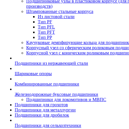
Подшипниковые узлы в пластиковом корпусе (для
производств)
Штампованные стальные корпуса
Из листовой стали
Тип PF
Тип PFL
Тип PFT
Тип PP
Каучуковые демпфирующие кольца для подшипник
Корпусный узел со сферическим роликовым подши
Корпусной узел с коническим роликовым подшипн
Подшипники из нержавеющей стали
Шариковые опоры
Комбинированные подшипники
Железнодорожные буксовые подшипники
Подшипники для локомотивов и МВПС
Подшипники для грохотов
Подшипники для металлургии
Подшипники для дробилок
Подшипники для сельхозтехники