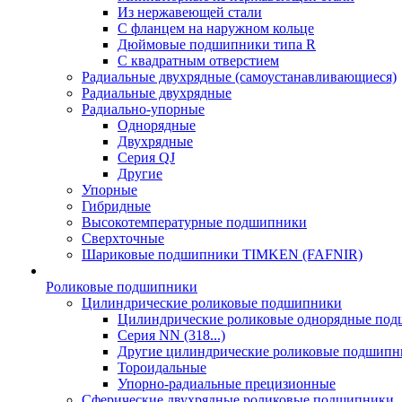
Из нержавеющей стали
С фланцем на наружном кольце
Дюймовые подшипники типа R
С квадратным отверстием
Радиальные двухрядные (самоустанавливающиеся)
Радиальные двухрядные
Радиально-упорные
Однорядные
Двухрядные
Серия QJ
Другие
Упорные
Гибридные
Высокотемпературные подшипники
Сверхточные
Шариковые подшипники TIMKEN (FAFNIR)
Роликовые подшипники
Цилиндрические роликовые подшипники
Цилиндрические роликовые однорядные по
Серия NN (318...)
Другие цилиндрические роликовые подшипн
Тороидальные
Упорно-радиальные прецизионные
Сферические двухрядные роликовые подшипники