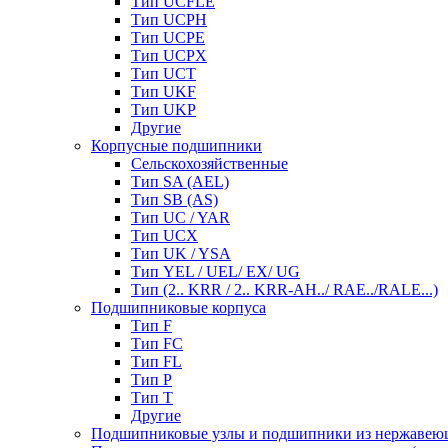
Тип UCFLE
Тип UCPH
Тип UCPE
Тип UCPX
Тип UCT
Тип UKF
Тип UKP
Другие
Корпусные подшипники
Сельскохозяйственные
Тип SA (AEL)
Тип SB (AS)
Тип UC / YAR
Тип UCX
Тип UK / YSA
Тип YEL / UEL/ EX/ UG
Тип (2.. KRR / 2.. KRR-AH../ RAE../RALE...)
Подшипниковые корпуса
Тип F
Тип FC
Тип FL
Тип P
Тип T
Другие
Подшипниковые узлы и подшипники из нержавею