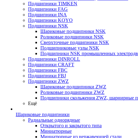
Подшипники TIMKEN
Подшипники FAG
Подшипники INA
Подшипники KOYO
Подшипники NSK
Шариковые подшипники NSK
Роликовые подшипники NSK
Сверхточные подшипники NSK
Подшипниковые узлы NSK
Подшипники NSK промышленных электродв
Подшипники DINROLL
Подшипники CRAFT
Подшипники FBC
Подшипники FBJ
Подшипники ZWZ
Шариковые подшипники ZWZ
Роликовые подшипники ZWZ
Подшипники скольжения ZWZ, шарнирные 
Ещё
Шариковые подшипники
Радиальные однорядные
Открытого и закрытого типа
Миниатюрные
Миниатюрные из нержавеющей стали