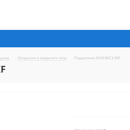
ядные
-
Открытого и закрытого типа
-
Подшипник 6334 M/C3 SKF
KF