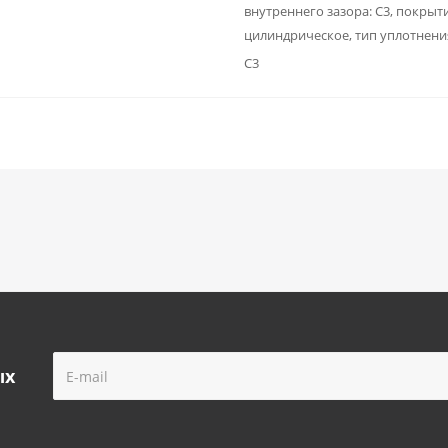
внутреннего зазора: C3, покрыти
цилиндрическое, тип уплотнения
C3
ых