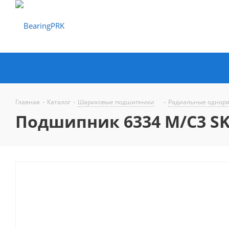
Главная
-
Каталог
-
Шариковые подшипники
-
Радиальные однор
Подшипник 6334 M/C3 S