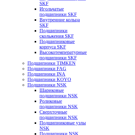
SKF
Игольчатые
подшипники SKF
Внутренние кольца
SKF
Подшипники
скольжения SKF
Подшипниковые
корпуса SKF
Высокотемпературные
подшипники SKF
Подшипники TIMKEN
Подшипники FAG
Подшипники INA
Подшипники KOYO
Подшипники NSK
Шариковые
подшипники NSK
Роликовые
подшипники NSK
Сверхточные
подшипники NSK
Подшипниковые узлы
NSK
Подшипники NSK