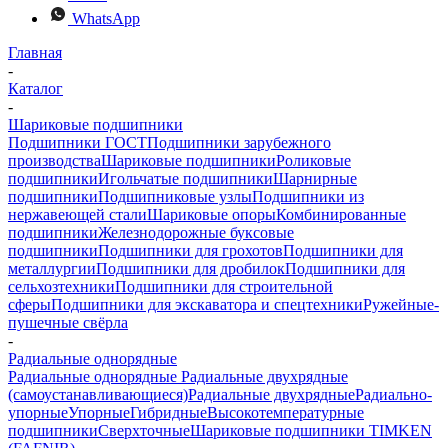
WhatsApp
Главная
-
Каталог
-
Шариковые подшипники
Подшипники ГОСТ
Подшипники зарубежного
производства
Шариковые подшипники
Роликовые
подшипники
Игольчатые подшипники
Шарнирные
подшипники
Подшипниковые узлы
Подшипники из
нержавеющей стали
Шариковые опоры
Комбинированные
подшипники
Железнодорожные буксовые
подшипники
Подшипники для грохотов
Подшипники для
металлургии
Подшипники для дробилок
Подшипники для
сельхозтехники
Подшипники для строительной
сферы
Подшипники для экскаватора и спецтехники
Ружейные-
пушечные свёрла
-
Радиальные однорядные
Радиальные однорядные
Радиальные двухрядные
(самоустанавливающиеся)
Радиальные двухрядные
Радиально-
упорные
Упорные
Гибридные
Высокотемпературные
подшипники
Сверхточные
Шариковые подшипники TIMKEN