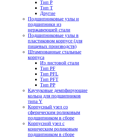
Тип P
Тип T
Другие
Подшипниковые узлы и
подшипники из
нержавеющей стали
Подшипниковые узлы в
пластиковом корпусе (для
пищевых производств)
Штампованные стальные
корпуса
Из листовой стали
Тип PF
Тип PFL
Тип PFT
Тип PP
Каучуковые демпфирующие
кольца для подшипников
типа Y
Корпусный узел со
сферическим роликовым
подшипником в сборе
Корпусной узел с
коническим роликовым
подшипником в сборе