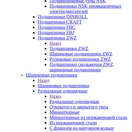
Подшипниковые узлы NSK
Подшипники NSK промышленных
электродвигателей
Подшипники DINROLL
Подшипники CRAFT
Подшипники FBC
Подшипники FBJ
Подшипники ZWZ
Назад
Подшипники ZWZ
Шариковые подшипники ZWZ
Роликовые подшипники ZWZ
Подшипники скольжения ZWZ,
шарнирные подшипники
Шариковые подшипники
Назад
Шариковые подшипники
Радиальные однорядные
Назад
Радиальные однорядные
Открытого и закрытого типа
Миниатюрные
Миниатюрные из нержавеющей стали
Из нержавеющей стали
С фланцем на наружном кольце