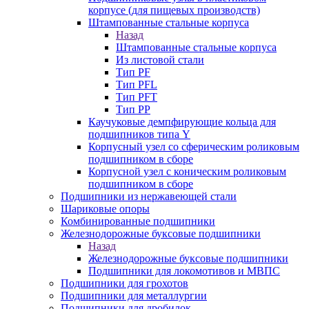
корпусе (для пищевых производств)
Штампованные стальные корпуса
Назад
Штампованные стальные корпуса
Из листовой стали
Тип PF
Тип PFL
Тип PFT
Тип PP
Каучуковые демпфирующие кольца для
подшипников типа Y
Корпусный узел со сферическим роликовым
подшипником в сборе
Корпусной узел с коническим роликовым
подшипником в сборе
Подшипники из нержавеющей стали
Шариковые опоры
Комбинированные подшипники
Железнодорожные буксовые подшипники
Назад
Железнодорожные буксовые подшипники
Подшипники для локомотивов и МВПС
Подшипники для грохотов
Подшипники для металлургии
Подшипники для дробилок