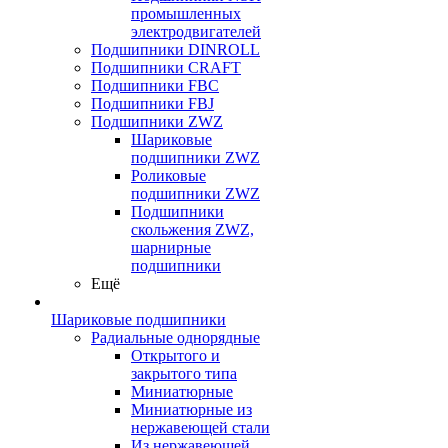
промышленных
электродвигателей
Подшипники DINROLL
Подшипники CRAFT
Подшипники FBC
Подшипники FBJ
Подшипники ZWZ
Шариковые
подшипники ZWZ
Роликовые
подшипники ZWZ
Подшипники
скольжения ZWZ,
шарнирные
подшипники
Ещё
Шариковые подшипники
Радиальные однорядные
Открытого и
закрытого типа
Миниатюрные
Миниатюрные из
нержавеющей стали
Из нержавеющей