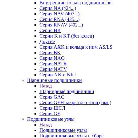
Внутренние кольца подшипников
Серия NA (424...)
Серия NAV (407...)
Серия RNA (425...)
Серия RNAV (402...)
Серия HK
Серии K и KT (без колец)
Другие
Серия AXK и кольца к ним AS/LS
Серия BK
Серия NAO
Серия NATR
Серия NATV
Серии NK и NKI
Шарнирные подшипники
Назад
Шарнирные подшипники
Серия GAC
Серия GEH закрытого типа (тяж.)
Серия ШСЛ
Серия GE
Подшипниковые узлы
Назад
Подшипниковые узлы
Подшипниковые узлы в сборе