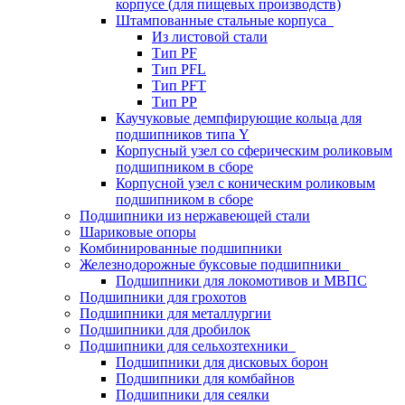
корпусе (для пищевых производств)
Штампованные стальные корпуса
Из листовой стали
Тип PF
Тип PFL
Тип PFT
Тип PP
Каучуковые демпфирующие кольца для
подшипников типа Y
Корпусный узел со сферическим роликовым
подшипником в сборе
Корпусной узел с коническим роликовым
подшипником в сборе
Подшипники из нержавеющей стали
Шариковые опоры
Комбинированные подшипники
Железнодорожные буксовые подшипники
Подшипники для локомотивов и МВПС
Подшипники для грохотов
Подшипники для металлургии
Подшипники для дробилок
Подшипники для сельхозтехники
Подшипники для дисковых борон
Подшипники для комбайнов
Подшипники для сеялки