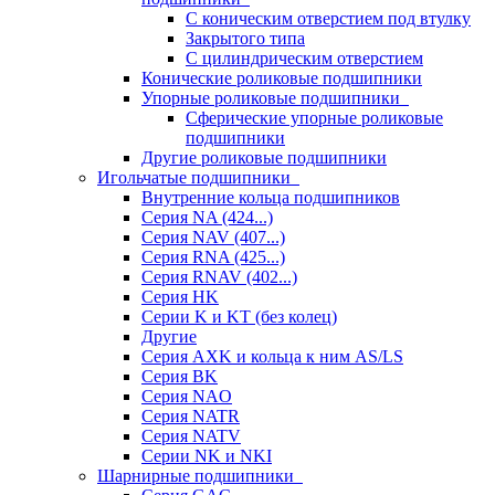
С коническим отверстием под втулку
Закрытого типа
С цилиндрическим отверстием
Конические роликовые подшипники
Упорные роликовые подшипники
Сферические упорные роликовые
подшипники
Другие роликовые подшипники
Игольчатые подшипники
Внутренние кольца подшипников
Серия NA (424...)
Серия NAV (407...)
Серия RNA (425...)
Серия RNAV (402...)
Серия HK
Серии K и KT (без колец)
Другие
Серия AXK и кольца к ним AS/LS
Серия BK
Серия NAO
Серия NATR
Серия NATV
Серии NK и NKI
Шарнирные подшипники