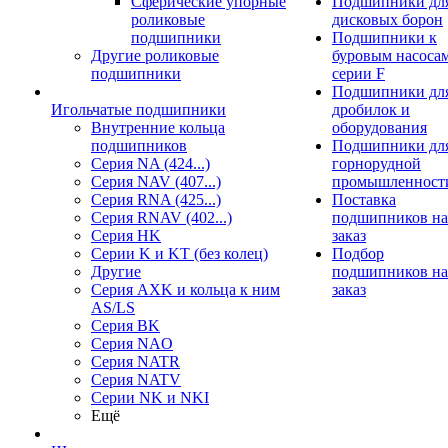
Сферические упорные
Подшипники дл
роликовые
дисковых борон
подшипники
Подшипники к
Другие роликовые
буровым насоса
подшипники
серии F
Подшипники дл
Игольчатые подшипники
дробилок и
Внутренние кольца
оборудования
подшипников
Подшипники дл
Серия NA (424...)
горнорудной
Серия NAV (407...)
промышленност
Серия RNA (425...)
Поставка
Серия RNAV (402...)
подшипников на
Серия HK
заказ
Серии K и KT (без колец)
Подбор
Другие
подшипников на
Серия AXK и кольца к ним
заказ
AS/LS
Серия BK
Серия NAO
Серия NATR
Серия NATV
Серии NK и NKI
Ещё