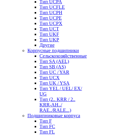
Тип UCPA
Тип UCFLE
Тип UCPH
Тип UCPE
Тип UCPX
Тип UCT
Тип UKF
Тип UKP
Другие
Корпусные подшипники
Сельскохозяйственные
Тип SA (AEL)
Тип SB (AS)
Тип UC / YAR
Тип UCX
Тип UK / YSA
Тип YEL / UEL/ EX/
UG
Тип (2.. KRR / 2..
KRR-AH../
RAE../RALE...)
Подшипниковые корпуса
Тип F
Тип FC
Тип FL