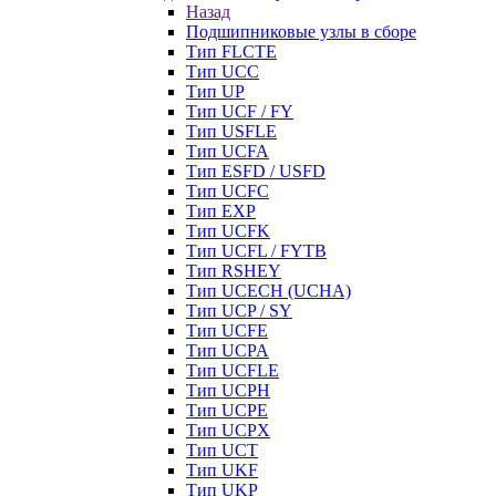
Назад
Подшипниковые узлы в сборе
Тип FLCTE
Тип UCC
Тип UP
Тип UCF / FY
Тип USFLE
Тип UCFA
Тип ESFD / USFD
Тип UCFC
Тип EXP
Тип UCFK
Тип UCFL / FYTB
Тип RSHEY
Тип UCECH (UCHA)
Тип UCP / SY
Тип UCFE
Тип UCPA
Тип UCFLE
Тип UCPH
Тип UCPE
Тип UCPX
Тип UCT
Тип UKF
Тип UKP