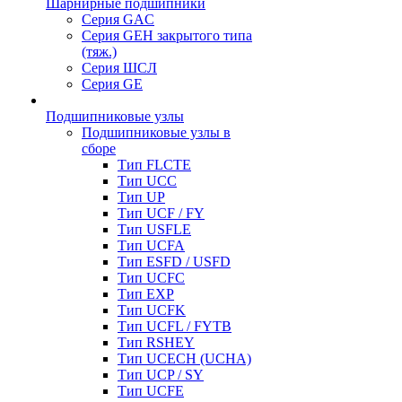
Шарнирные подшипники
Серия GAC
Серия GEH закрытого типа
(тяж.)
Серия ШСЛ
Серия GE
Подшипниковые узлы
Подшипниковые узлы в
сборе
Тип FLCTE
Тип UCC
Тип UP
Тип UCF / FY
Тип USFLE
Тип UCFA
Тип ESFD / USFD
Тип UCFC
Тип EXP
Тип UCFK
Тип UCFL / FYTB
Тип RSHEY
Тип UCECH (UCHA)
Тип UCP / SY
Тип UCFE