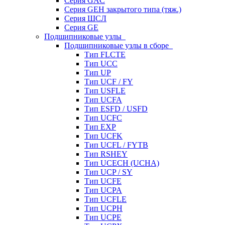
Серия GAC
Серия GEH закрытого типа (тяж.)
Серия ШСЛ
Серия GE
Подшипниковые узлы
Подшипниковые узлы в сборе
Тип FLCTE
Тип UCC
Тип UP
Тип UCF / FY
Тип USFLE
Тип UCFA
Тип ESFD / USFD
Тип UCFC
Тип EXP
Тип UCFK
Тип UCFL / FYTB
Тип RSHEY
Тип UCECH (UCHA)
Тип UCP / SY
Тип UCFE
Тип UCPA
Тип UCFLE
Тип UCPH
Тип UCPE