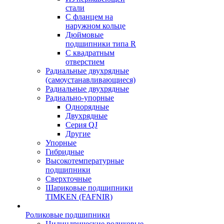
стали
С фланцем на
наружном кольце
Дюймовые
подшипники типа R
С квадратным
отверстием
Радиальные двухрядные
(самоустанавливающиеся)
Радиальные двухрядные
Радиально-упорные
Однорядные
Двухрядные
Серия QJ
Другие
Упорные
Гибридные
Высокотемпературные
подшипники
Сверхточные
Шариковые подшипники
TIMKEN (FAFNIR)
Роликовые подшипники
Цилиндрические роликовые