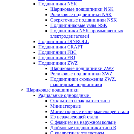
Подшипники NSK
Шариковые подшипники NSK
Роликовые подшипники NSK
Сверхточные подшипники NSK
Подшипниковые узлы NSK
Подшипники NSK промышленных
электродвигателей
Подшипники DINROLL
Подшипники CRAFT
Подшипники FBC
Подшипники FBJ
Подшипники ZWZ
Шариковые подшипники ZWZ
Роликовые подшипники ZWZ
Подшипники скольжения ZWZ,
шарнирные подшипники
Шариковые подшипники
Радиальные однорядные
Открытого и закрытого типа
Миниатюрные
Миниатюрные из нержавеющей стали
Из нержавеющей стали
С фланцем на наружном кольце
Дюймовые подшипники типа R
С квадратным отверстием