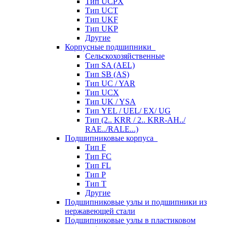
Тип UCPX
Тип UCT
Тип UKF
Тип UKP
Другие
Корпусные подшипники
Сельскохозяйственные
Тип SA (AEL)
Тип SB (AS)
Тип UC / YAR
Тип UCX
Тип UK / YSA
Тип YEL / UEL/ EX/ UG
Тип (2.. KRR / 2.. KRR-AH../
RAE../RALE...)
Подшипниковые корпуса
Тип F
Тип FC
Тип FL
Тип P
Тип T
Другие
Подшипниковые узлы и подшипники из
нержавеющей стали
Подшипниковые узлы в пластиковом