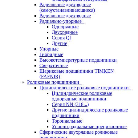
Радиальные двухрядные
(самоустанавливающиеся)
Радиальные двухрядные
Радиально-упорные
Однорядные
Двухрядные
Серия QJ
Другие
Упорные
Гибридные
Высокотемпературные подшипники
Сверхточные
Шариковые подшипники TIMKEN
(FAFNIR)
Роликовые подшипники
Цилиндрические роликовые подшипники
Цилиндрические роликовые
однорядные подшипники
Серия NN (318...)
Другие цилиндрические роликовые
подшипники
Тороидальные
Упорно-радиальные прецизионные
Сферические двухрядные роликовые
подшипники