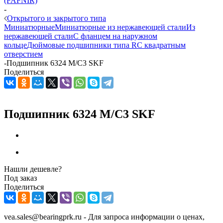
(FAFNIR)
-
Открытого и закрытого типа
Миниатюрные
Миниатюрные из нержавеющей стали
Из
нержавеющей стали
С фланцем на наружном
кольце
Дюймовые подшипники типа R
С квадратным
отверстием
-
Подшипник 6324 M/C3 SKF
Поделиться
Подшипник 6324 M/C3 SKF
Нашли дешевле?
Под заказ
Поделиться
vea.sales@bearingprk.ru - Для запроса информации о ценах,