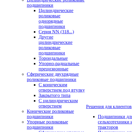
подшипники
Цилиндрические
роликовые
однорядные
подшипники
Серия NN (318...)
Другие
цилиндрические
роликовые
подшипники
Тороидальные
Упорно-радиальные
прецизионные
Сферические двухрядные
роликовые подшипники
С коническим
отверстием под втулку
Закрытого типа
С цилиндрическим
отверстием
Решения для клиентов
Конические роликовые
подшипники
Подшипники дл
Упорные роликовые
сельхозтехники 
подшипники
тракторов