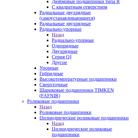
Дюймовые подшипники типа R
С квадратным отверстием
Радиальные двухрядные
(самоустанавливающиеся)
Радиальные двухрядные
Радиально-упорные
Назад
Радиально-упорные
Однорядные
Двухрядные
Серия QJ
Другие
Упорные
Гибридные
Высокотемпературные подшипники
Сверхточные
Шариковые подшипники TIMKEN
(FAFNIR)
Роликовые подшипники
Назад
Роликовые подшипники
Цилиндрические роликовые подшипники
Назад
Цилиндрические роликовые
подшипники