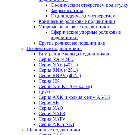
С коническим отверстием под втулку
Закрытого типа
С цилиндрическим отверстием
Конические роликовые подшипники
Упорные роликовые подшипники
Сферические упорные роликовые
подшипники
Другие роликовые подшипники
Игольчатые подшипники
Внутренние кольца подшипников
Серия NA (424...)
Серия NAV (407...)
Серия RNA (425...)
Серия RNAV (402...)
Серия HK
Серии K и KT (без колец)
Другие
Серия AXK и кольца к ним AS/LS
Серия BK
Серия NAO
Серия NATR
Серия NATV
Серии NK и NKI
Шарнирные подшипники