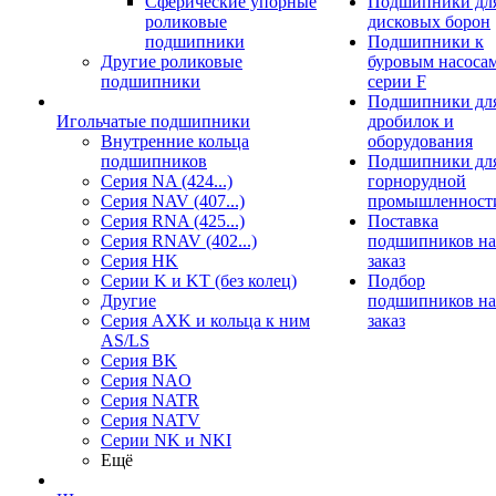
Сферические упорные
Подшипники дл
роликовые
дисковых борон
подшипники
Подшипники к
Другие роликовые
буровым насоса
подшипники
серии F
Подшипники дл
Игольчатые подшипники
дробилок и
Внутренние кольца
оборудования
подшипников
Подшипники дл
Серия NA (424...)
горнорудной
Серия NAV (407...)
промышленност
Серия RNA (425...)
Поставка
Серия RNAV (402...)
подшипников на
Серия HK
заказ
Серии K и KT (без колец)
Подбор
Другие
подшипников на
Серия AXK и кольца к ним
заказ
AS/LS
Серия BK
Серия NAO
Серия NATR
Серия NATV
Серии NK и NKI
Ещё