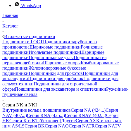
WhatsApp
Главная
-
Каталог
-
Игольчатые подшипники
Подшипники ГОСТ
Подшипники зарубежного
производства
Шариковые подшипники
Роликовые
подшипники
Игольчатые подшипники
Шарнирные
подшипники
Подшипниковые узлы
Подшипники из
нержавеющей стали
Шариковые опоры
Комбинированные
подшипники
Железнодорожные буксовые
подшипники
Подшипники для грохотов
Подшипники для
металлургии
Подшипники для дробилок
Подшипники для
сельхозтехники
Подшипники для строительной
сферы
Подшипники для экскаватора и спецтехники
Ружейные-
пушечные свёрла
-
Серии NK и NKI
Внутренние кольца подшипников
Серия NA (424...)
Серия
NAV (407...)
Серия RNA (425...)
Серия RNAV (402...)
Серия
HK
Серии K и KT (без колец)
Другие
Серия AXK и кольца к
ним AS/LS
Серия BK
Серия NAO
Серия NATR
Серия NATV