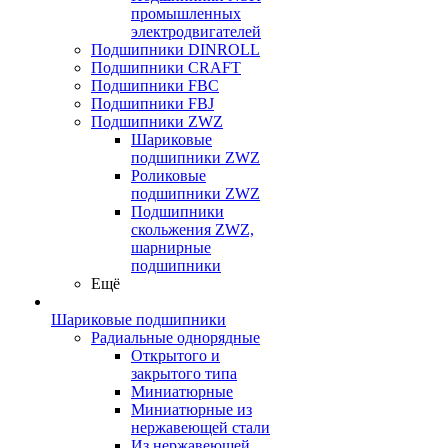
промышленных
электродвигателей
Подшипники DINROLL
Подшипники CRAFT
Подшипники FBC
Подшипники FBJ
Подшипники ZWZ
Шариковые
подшипники ZWZ
Роликовые
подшипники ZWZ
Подшипники
скольжения ZWZ,
шарнирные
подшипники
Ещё
Шариковые подшипники
Радиальные однорядные
Открытого и
закрытого типа
Миниатюрные
Миниатюрные из
нержавеющей стали
Из нержавеющей