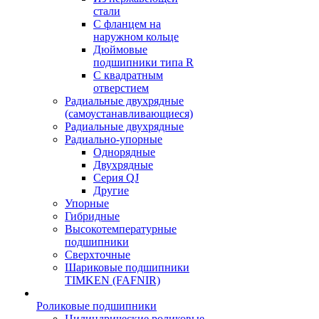
стали
С фланцем на
наружном кольце
Дюймовые
подшипники типа R
С квадратным
отверстием
Радиальные двухрядные
(самоустанавливающиеся)
Радиальные двухрядные
Радиально-упорные
Однорядные
Двухрядные
Серия QJ
Другие
Упорные
Гибридные
Высокотемпературные
подшипники
Сверхточные
Шариковые подшипники
TIMKEN (FAFNIR)
Роликовые подшипники
Цилиндрические роликовые