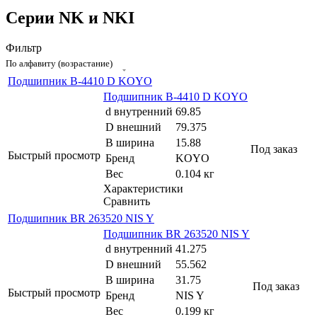
Серии NK и NKI
Фильтр
По алфавиту (возрастание)
Подшипник B-4410 D KOYO
Подшипник B-4410 D KOYO
d внутренний
69.85
D внешний
79.375
B ширина
15.88
Под заказ
Быстрый просмотр
Бренд
KOYO
Вес
0.104 кг
Характеристики
Сравнить
Подшипник BR 263520 NIS Y
Подшипник BR 263520 NIS Y
d внутренний
41.275
D внешний
55.562
B ширина
31.75
Под заказ
Быстрый просмотр
Бренд
NIS Y
Вес
0.199 кг