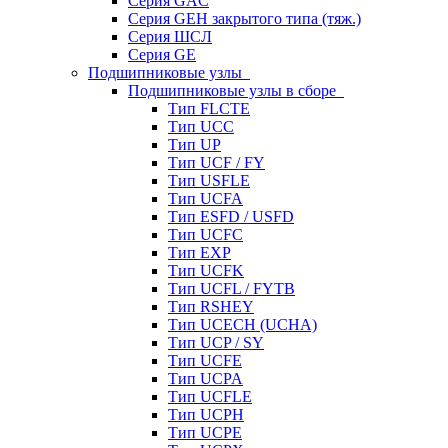
Серия GAC
Серия GEH закрытого типа (тяж.)
Серия ШСЛ
Серия GE
Подшипниковые узлы
Подшипниковые узлы в сборе
Тип FLCTE
Тип UCC
Тип UP
Тип UCF / FY
Тип USFLE
Тип UCFA
Тип ESFD / USFD
Тип UCFC
Тип EXP
Тип UCFK
Тип UCFL / FYTB
Тип RSHEY
Тип UCECH (UCHA)
Тип UCP / SY
Тип UCFE
Тип UCPA
Тип UCFLE
Тип UCPH
Тип UCPE