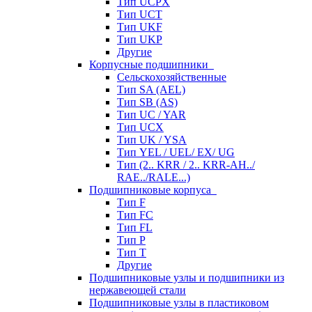
Тип UCPX
Тип UCT
Тип UKF
Тип UKP
Другие
Корпусные подшипники
Сельскохозяйственные
Тип SA (AEL)
Тип SB (AS)
Тип UC / YAR
Тип UCX
Тип UK / YSA
Тип YEL / UEL/ EX/ UG
Тип (2.. KRR / 2.. KRR-AH../
RAE../RALE...)
Подшипниковые корпуса
Тип F
Тип FC
Тип FL
Тип P
Тип T
Другие
Подшипниковые узлы и подшипники из
нержавеющей стали
Подшипниковые узлы в пластиковом