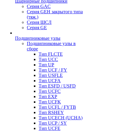
Шарнирные подшипники
Серия GAC
Серия GEH закрытого типа
(тяж.)
Серия ШСЛ
Серия GE
Подшипниковые узлы
Подшипниковые узлы в
сборе
Тип FLCTE
Тип UCC
Тип UP
Тип UCF / FY
Тип USFLE
Тип UCFA
Тип ESFD / USFD
Тип UCFC
Тип EXP
Тип UCFK
Тип UCFL / FYTB
Тип RSHEY
Тип UCECH (UCHA)
Тип UCP / SY
Тип UCFE