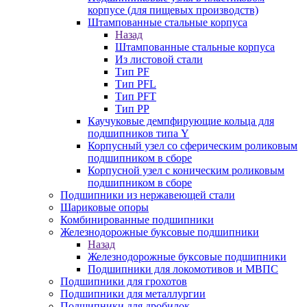
корпусе (для пищевых производств)
Штампованные стальные корпуса
Назад
Штампованные стальные корпуса
Из листовой стали
Тип PF
Тип PFL
Тип PFT
Тип PP
Каучуковые демпфирующие кольца для
подшипников типа Y
Корпусный узел со сферическим роликовым
подшипником в сборе
Корпусной узел с коническим роликовым
подшипником в сборе
Подшипники из нержавеющей стали
Шариковые опоры
Комбинированные подшипники
Железнодорожные буксовые подшипники
Назад
Железнодорожные буксовые подшипники
Подшипники для локомотивов и МВПС
Подшипники для грохотов
Подшипники для металлургии
Подшипники для дробилок