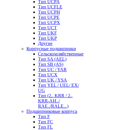
Тип UCPA
Тип UCFLE
Тип UCPH
Тип UCPE
Тип UCPX
Тип UCT
Тип UKF
Тип UKP
Другие
Корпусные подшипники
Сельскохозяйственные
Тип SA (AEL)
Тип SB (AS)
Тип UC / YAR
Тип UCX
Тип UK / YSA
Тип YEL / UEL/ EX/
UG
Тип (2.. KRR / 2..
KRR-AH../
RAE../RALE...)
Подшипниковые корпуса
Тип F
Тип FC
Тип FL