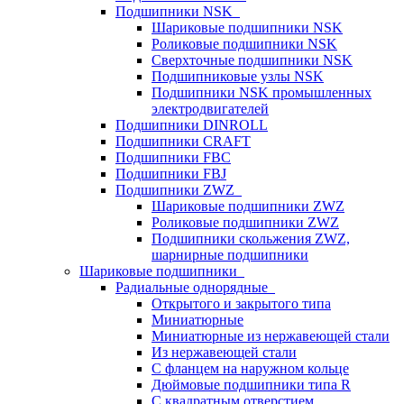
Подшипники NSK
Шариковые подшипники NSK
Роликовые подшипники NSK
Сверхточные подшипники NSK
Подшипниковые узлы NSK
Подшипники NSK промышленных
электродвигателей
Подшипники DINROLL
Подшипники CRAFT
Подшипники FBC
Подшипники FBJ
Подшипники ZWZ
Шариковые подшипники ZWZ
Роликовые подшипники ZWZ
Подшипники скольжения ZWZ,
шарнирные подшипники
Шариковые подшипники
Радиальные однорядные
Открытого и закрытого типа
Миниатюрные
Миниатюрные из нержавеющей стали
Из нержавеющей стали
С фланцем на наружном кольце
Дюймовые подшипники типа R
С квадратным отверстием