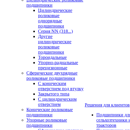
подшипники
Цилиндрические
роликовые
однорядные
подшипники
Серия NN (318...)
Другие
цилиндрические
роликовые
подшипники
Тороидальные
Упорно-радиальные
прецизионные
Сферические двухрядные
роликовые подшипники
С коническим
отверстием под втулку
Закрытого типа
С цилиндрическим
отверстием
Решения для клиентов
Конические роликовые
подшипники
Подшипники дл
Упорные роликовые
сельхозтехники 
подшипники
тракторов