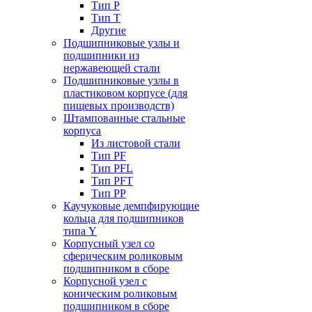
Тип P
Тип T
Другие
Подшипниковые узлы и
подшипники из
нержавеющей стали
Подшипниковые узлы в
пластиковом корпусе (для
пищевых производств)
Штампованные стальные
корпуса
Из листовой стали
Тип PF
Тип PFL
Тип PFT
Тип PP
Каучуковые демпфирующие
кольца для подшипников
типа Y
Корпусный узел со
сферическим роликовым
подшипником в сборе
Корпусной узел с
коническим роликовым
подшипником в сборе