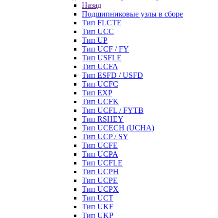
Назад
Подшипниковые узлы в сборе
Тип FLCTE
Тип UCC
Тип UP
Тип UCF / FY
Тип USFLE
Тип UCFA
Тип ESFD / USFD
Тип UCFC
Тип EXP
Тип UCFK
Тип UCFL / FYTB
Тип RSHEY
Тип UCECH (UCHA)
Тип UCP / SY
Тип UCFE
Тип UCPA
Тип UCFLE
Тип UCPH
Тип UCPE
Тип UCPX
Тип UCT
Тип UKF
Тип UKP