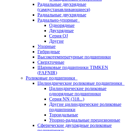
Радиальные двухрядные
(самоустанавливающиеся)
Радиальные двухрядные
Радиально-упорные
Однорядные
Двухрядные
Серия QJ
Другие
Упорные
Гибридные
Высокотемпературные подшипники
Сверхточные
Шариковые подшипники TIMKEN
(FAFNIR)
Роликовые подшипники
Цилиндрические роликовые подшипники
Цилиндрические роликовые
однорядные подшипники
Серия NN (318...)
Другие цилиндрические роликовые
подшипники
Тороидальные
Упорно-радиальные прецизионные
Сферические двухрядные роликовые
подшипники