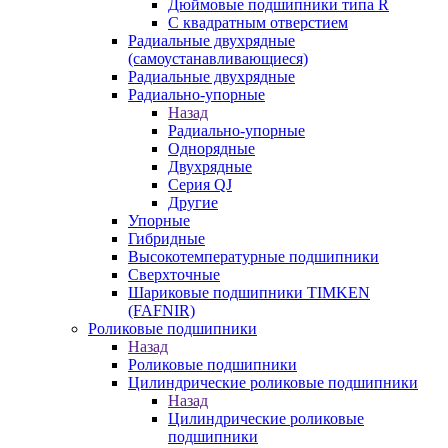
Дюймовые подшипники типа R
С квадратным отверстием
Радиальные двухрядные
(самоустанавливающиеся)
Радиальные двухрядные
Радиально-упорные
Назад
Радиально-упорные
Однорядные
Двухрядные
Серия QJ
Другие
Упорные
Гибридные
Высокотемпературные подшипники
Сверхточные
Шариковые подшипники TIMKEN
(FAFNIR)
Роликовые подшипники
Назад
Роликовые подшипники
Цилиндрические роликовые подшипники
Назад
Цилиндрические роликовые
подшипники