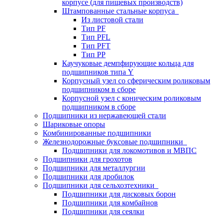
корпусе (для пищевых производств)
Штампованные стальные корпуса
Из листовой стали
Тип PF
Тип PFL
Тип PFT
Тип PP
Каучуковые демпфирующие кольца для
подшипников типа Y
Корпусный узел со сферическим роликовым
подшипником в сборе
Корпусной узел с коническим роликовым
подшипником в сборе
Подшипники из нержавеющей стали
Шариковые опоры
Комбинированные подшипники
Железнодорожные буксовые подшипники
Подшипники для локомотивов и МВПС
Подшипники для грохотов
Подшипники для металлургии
Подшипники для дробилок
Подшипники для сельхозтехники
Подшипники для дисковых борон
Подшипники для комбайнов
Подшипники для сеялки