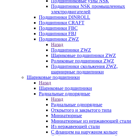
Подшипниковые узлы NSK
Подшипники NSK промышленных
электродвигателей
Подшипники DINROLL
Подшипники CRAFT
Подшипники FBC
Подшипники FBJ
Подшипники ZWZ
Назад
Подшипники ZWZ
Шариковые подшипники ZWZ
Роликовые подшипники ZWZ
Подшипники скольжения ZWZ,
шарнирные подшипники
Шариковые подшипники
Назад
Шариковые подшипники
Радиальные однорядные
Назад
Радиальные однорядные
Открытого и закрытого типа
Миниатюрные
Миниатюрные из нержавеющей стали
Из нержавеющей стали
С фланцем на наружном кольце