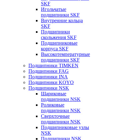
SKF
Игольчатые
подшипники SKF
Внутренние кольца
SKF
Подшипники
скольжения SKF
Подшипниковые
корпуса SKF
Высокотемпературные
подшипники SKF
Подшипники TIMKEN
Подшипники FAG
Подшипники INA
Подшипники KOYO
Подшипники NSK
Шариковые
подшипники NSK
Роликовые
подшипники NSK
Сверхточные
подшипники NSK
Подшипниковые узлы
NSK
Подшипники NSK