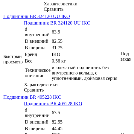
Характеристики
Сравнить
Подшипник BR 324120 UU IKO
Подшипник BR 324120 UU IKO
d
63.5
внутренний
D внешний
82.55
B ширина
31.75
Под
Бренд
IKO
Быстрый
заказ
Вес
0.56 кг
просмотр
игольчатый подшипник без
Техническое
внутреннего кольца, с
описание
уплотнениями, дюймовая серия
Характеристики
Сравнить
Подшипник BR 405228 IKO
Подшипник BR 405228 IKO
d
63.5
внутренний
D внешний
82.55
B ширина
44.45