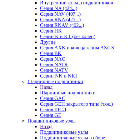
Внутренние кольца подшипников
Серия NA (424...)
Серия NAV (407...)
Серия RNA (425...)
Серия RNAV (402...)
Серия HK
Серии K и KT (без колец)
Другие
Серия AXK и кольца к ним AS/LS
Серия BK
Серия NAO
Серия NATR
Серия NATV
Серии NK и NKI
Шарнирные подшипники
Назад
Шарнирные подшипники
Серия GAC
Серия GEH закрытого типа (тяж.)
Серия ШСЛ
Серия GE
Подшипниковые узлы
Назад
Подшипниковые узлы
Подшипниковые узлы в сборе