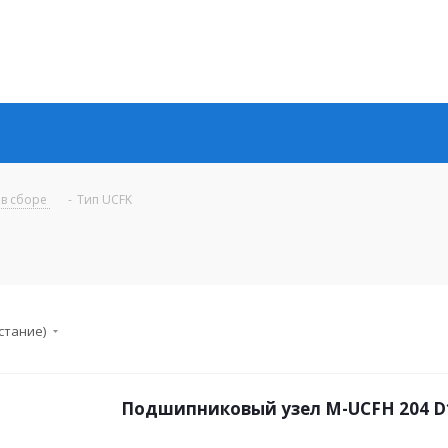
 в сборе
-
Тип UCFK
стание)
Подшипниковый узел M-UCFH 204 