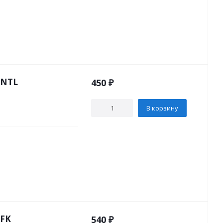
 NTL
450
₽
В корзину
 FK
540
₽