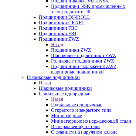
Подшипниковые узлы NSK
Подшипники NSK промышленных
электродвигателей
Подшипники DINROLL
Подшипники CRAFT
Подшипники FBC
Подшипники FBJ
Подшипники ZWZ
Назад
Подшипники ZWZ
Шариковые подшипники ZWZ
Роликовые подшипники ZWZ
Подшипники скольжения ZWZ,
шарнирные подшипники
Шариковые подшипники
Назад
Шариковые подшипники
Радиальные однорядные
Назад
Радиальные однорядные
Открытого и закрытого типа
Миниатюрные
Миниатюрные из нержавеющей стали
Из нержавеющей стали
С фланцем на наружном кольце