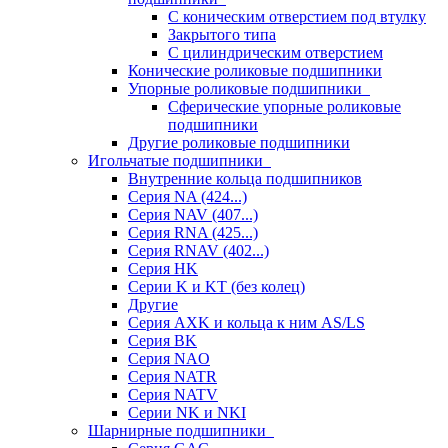
С коническим отверстием под втулку
Закрытого типа
С цилиндрическим отверстием
Конические роликовые подшипники
Упорные роликовые подшипники
Сферические упорные роликовые
подшипники
Другие роликовые подшипники
Игольчатые подшипники
Внутренние кольца подшипников
Серия NA (424...)
Серия NAV (407...)
Серия RNA (425...)
Серия RNAV (402...)
Серия HK
Серии K и KT (без колец)
Другие
Серия AXK и кольца к ним AS/LS
Серия BK
Серия NAO
Серия NATR
Серия NATV
Серии NK и NKI
Шарнирные подшипники