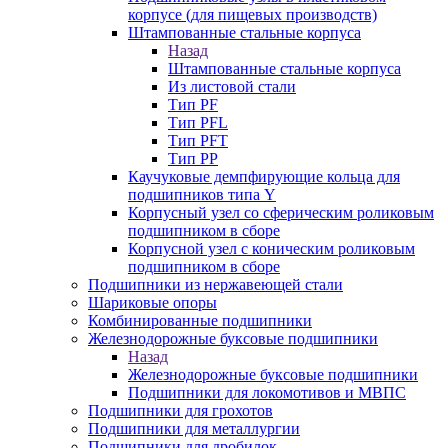
корпусе (для пищевых производств)
Штампованные стальные корпуса
Назад
Штампованные стальные корпуса
Из листовой стали
Тип PF
Тип PFL
Тип PFT
Тип PP
Каучуковые демпфирующие кольца для
подшипников типа Y
Корпусный узел со сферическим роликовым
подшипником в сборе
Корпусной узел с коническим роликовым
подшипником в сборе
Подшипники из нержавеющей стали
Шариковые опоры
Комбинированные подшипники
Железнодорожные буксовые подшипники
Назад
Железнодорожные буксовые подшипники
Подшипники для локомотивов и МВПС
Подшипники для грохотов
Подшипники для металлургии
Подшипники для дробилок