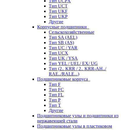
Тип UCPX
Тип UCT
Тип UKF
Тип UKP
Другие
Корпусные подшипники
Сельскохозяйственные
Тип SA (AEL)
Тип SB (AS)
Тип UC / YAR
Тип UCX
Тип UK / YSA
Тип YEL / UEL/ EX/ UG
Тип (2.. KRR / 2.. KRR-AH../
RAE../RALE...)
Подшипниковые корпуса
Тип F
Тип FC
Тип FL
Тип P
Тип T
Другие
Подшипниковые узлы и подшипники из
нержавеющей стали
Подшипниковые узлы в пластиковом