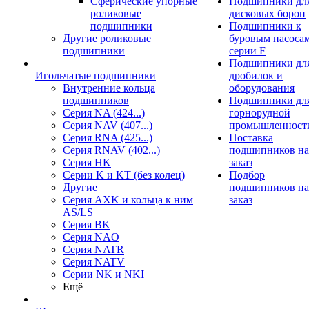
Сферические упорные
Подшипники дл
роликовые
дисковых борон
подшипники
Подшипники к
Другие роликовые
буровым насоса
подшипники
серии F
Подшипники дл
Игольчатые подшипники
дробилок и
Внутренние кольца
оборудования
подшипников
Подшипники дл
Серия NA (424...)
горнорудной
Серия NAV (407...)
промышленност
Серия RNA (425...)
Поставка
Серия RNAV (402...)
подшипников на
Серия HK
заказ
Серии K и KT (без колец)
Подбор
Другие
подшипников на
Серия AXK и кольца к ним
заказ
AS/LS
Серия BK
Серия NAO
Серия NATR
Серия NATV
Серии NK и NKI
Ещё