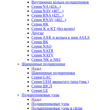
Внутренние кольца подшипников
Серия NA (424...)
Серия NAV (407...)
Серия RNA (425...)
Серия RNAV (402...)
Серия HK
Серии K и KT (без колец)
Другие
Серия AXK и кольца к ним AS/LS
Серия BK
Серия NAO
Серия NATR
Серия NATV
Серии NK и NKI
Шарнирные подшипники
Назад
Шарнирные подшипники
Серия GAC
Серия GEH закрытого типа (тяж.)
Серия ШСЛ
Серия GE
Подшипниковые узлы
Назад
Подшипниковые узлы
Подшипниковые узлы в сборе