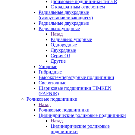
Дюймовые подшипники типа R
С квадратным отверстием
Радиальные двухрядные
(самоустанавливающиеся)
Радиальные двухрядные
Радиально-упорные
Назад
Радиально-упорные
Однорядные
Двухрядные
Серия QJ
Другие
Упорные
Гибридные
Высокотемпературные подшипники
Сверхточные
Шариковые подшипники TIMKEN
(FAFNIR)
Роликовые подшипники
Назад
Роликовые подшипники
Цилиндрические роликовые подшипники
Назад
Цилиндрические роликовые
подшипники