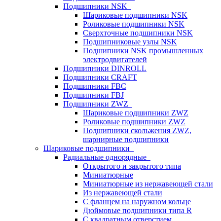
Подшипники NSK
Шариковые подшипники NSK
Роликовые подшипники NSK
Сверхточные подшипники NSK
Подшипниковые узлы NSK
Подшипники NSK промышленных
электродвигателей
Подшипники DINROLL
Подшипники CRAFT
Подшипники FBC
Подшипники FBJ
Подшипники ZWZ
Шариковые подшипники ZWZ
Роликовые подшипники ZWZ
Подшипники скольжения ZWZ,
шарнирные подшипники
Шариковые подшипники
Радиальные однорядные
Открытого и закрытого типа
Миниатюрные
Миниатюрные из нержавеющей стали
Из нержавеющей стали
С фланцем на наружном кольце
Дюймовые подшипники типа R
С квадратным отверстием