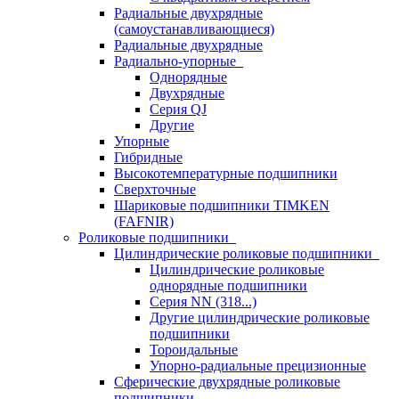
Радиальные двухрядные
(самоустанавливающиеся)
Радиальные двухрядные
Радиально-упорные
Однорядные
Двухрядные
Серия QJ
Другие
Упорные
Гибридные
Высокотемпературные подшипники
Сверхточные
Шариковые подшипники TIMKEN
(FAFNIR)
Роликовые подшипники
Цилиндрические роликовые подшипники
Цилиндрические роликовые
однорядные подшипники
Серия NN (318...)
Другие цилиндрические роликовые
подшипники
Тороидальные
Упорно-радиальные прецизионные
Сферические двухрядные роликовые
подшипники