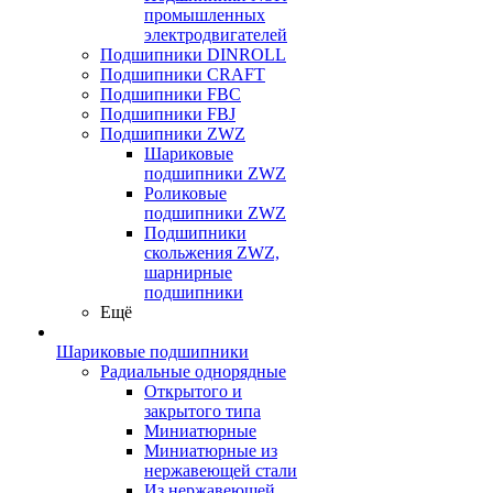
промышленных
электродвигателей
Подшипники DINROLL
Подшипники CRAFT
Подшипники FBC
Подшипники FBJ
Подшипники ZWZ
Шариковые
подшипники ZWZ
Роликовые
подшипники ZWZ
Подшипники
скольжения ZWZ,
шарнирные
подшипники
Ещё
Шариковые подшипники
Радиальные однорядные
Открытого и
закрытого типа
Миниатюрные
Миниатюрные из
нержавеющей стали
Из нержавеющей