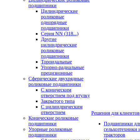
подшипники
Цилиндрические
роликовые
однорядные
подшипники
Серия NN (318...)
Другие
цилиндрические
роликовые
подшипники
Тороидальные
Упорно-радиальные
прецизионные
Сферические двухрядные
роликовые подшипники
С коническим
отверстием под втулку
Закрытого типа
С цилиндрическим
отверстием
Решения для клиентов
Конические роликовые
подшипники
Подшипники дл
Упорные роликовые
сельхозтехники 
подшипники
тракторов