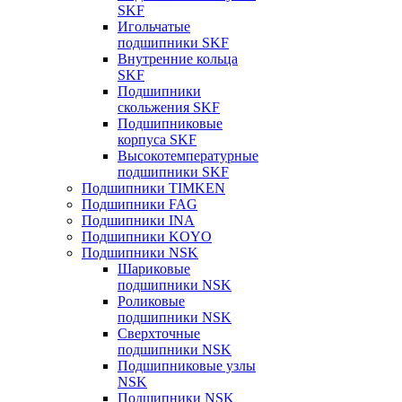
SKF
Игольчатые
подшипники SKF
Внутренние кольца
SKF
Подшипники
скольжения SKF
Подшипниковые
корпуса SKF
Высокотемпературные
подшипники SKF
Подшипники TIMKEN
Подшипники FAG
Подшипники INA
Подшипники KOYO
Подшипники NSK
Шариковые
подшипники NSK
Роликовые
подшипники NSK
Сверхточные
подшипники NSK
Подшипниковые узлы
NSK
Подшипники NSK