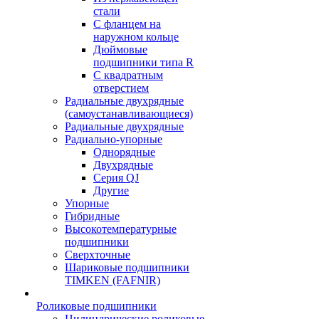
стали
С фланцем на
наружном кольце
Дюймовые
подшипники типа R
С квадратным
отверстием
Радиальные двухрядные
(самоустанавливающиеся)
Радиальные двухрядные
Радиально-упорные
Однорядные
Двухрядные
Серия QJ
Другие
Упорные
Гибридные
Высокотемпературные
подшипники
Сверхточные
Шариковые подшипники
TIMKEN (FAFNIR)
Роликовые подшипники
Цилиндрические роликовые