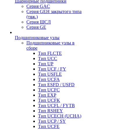
Шарнирные подшипники
Серия GAC
Серия GEH закрытого типа
(тяж.)
Серия ШСЛ
Серия GE
Подшипниковые узлы
Подшипниковые узлы в
сборе
Тип FLCTE
Тип UCC
Тип UP
Тип UCF / FY
Тип USFLE
Тип UCFA
Тип ESFD / USFD
Тип UCFC
Тип EXP
Тип UCFK
Тип UCFL / FYTB
Тип RSHEY
Тип UCECH (UCHA)
Тип UCP / SY
Тип UCFE