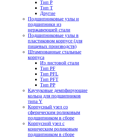
Тип P
Тип T
Другие
Подшипниковые узлы и
подшипники из
нержавеющей стали
Подшипниковые узлы в
пластиковом корпусе (для
пищевых производств)
Штампованные стальные
корпуса
Из листовой стали
Тип PF
Тип PFL
Тип PFT
Тип PP
Каучуковые демпфирующие
кольца для подшипников
типа Y
Корпусный узел со
сферическим роликовым
подшипником в сборе
Корпусной узел с
коническим роликовым
подшипником в сборе