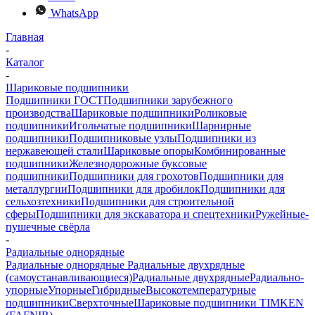
WhatsApp
Главная
-
Каталог
-
Шариковые подшипники
Подшипники ГОСТ
Подшипники зарубежного
производства
Шариковые подшипники
Роликовые
подшипники
Игольчатые подшипники
Шарнирные
подшипники
Подшипниковые узлы
Подшипники из
нержавеющей стали
Шариковые опоры
Комбинированные
подшипники
Железнодорожные буксовые
подшипники
Подшипники для грохотов
Подшипники для
металлургии
Подшипники для дробилок
Подшипники для
сельхозтехники
Подшипники для строительной
сферы
Подшипники для экскаватора и спецтехники
Ружейные-
пушечные свёрла
-
Радиальные однорядные
Радиальные однорядные
Радиальные двухрядные
(самоустанавливающиеся)
Радиальные двухрядные
Радиально-
упорные
Упорные
Гибридные
Высокотемпературные
подшипники
Сверхточные
Шариковые подшипники TIMKEN