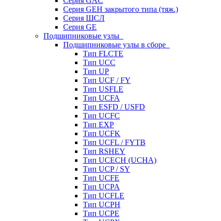
Серия GAC
Серия GEH закрытого типа (тяж.)
Серия ШСЛ
Серия GE
Подшипниковые узлы
Подшипниковые узлы в сборе
Тип FLCTE
Тип UCC
Тип UP
Тип UCF / FY
Тип USFLE
Тип UCFA
Тип ESFD / USFD
Тип UCFC
Тип EXP
Тип UCFK
Тип UCFL / FYTB
Тип RSHEY
Тип UCECH (UCHA)
Тип UCP / SY
Тип UCFE
Тип UCPA
Тип UCFLE
Тип UCPH
Тип UCPE