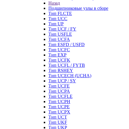
Назад
Подшипниковые узлы в сборе
Тип FLCTE
Тип UCC
Тип UP
Тип UCF / FY
Тип USFLE
Тип UCFA
Тип ESFD / USFD
Тип UCFC
Тип EXP
Тип UCFK
Тип UCFL / FYTB
Тип RSHEY
Тип UCECH (UCHA)
Тип UCP / SY
Тип UCFE
Тип UCPA
Тип UCFLE
Тип UCPH
Тип UCPE
Тип UCPX
Тип UCT
Тип UKF
Тип UKP