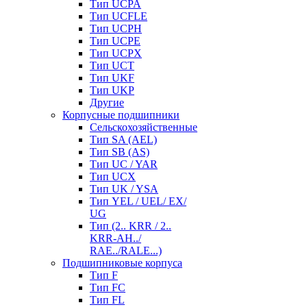
Тип UCPA
Тип UCFLE
Тип UCPH
Тип UCPE
Тип UCPX
Тип UCT
Тип UKF
Тип UKP
Другие
Корпусные подшипники
Сельскохозяйственные
Тип SA (AEL)
Тип SB (AS)
Тип UC / YAR
Тип UCX
Тип UK / YSA
Тип YEL / UEL/ EX/
UG
Тип (2.. KRR / 2..
KRR-AH../
RAE../RALE...)
Подшипниковые корпуса
Тип F
Тип FC
Тип FL