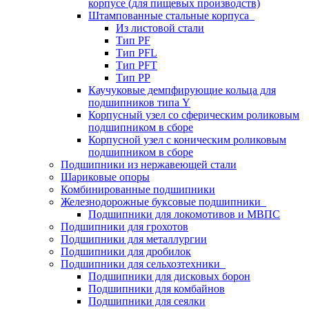
корпусе (для пищевых производств)
Штампованные стальные корпуса
Из листовой стали
Тип PF
Тип PFL
Тип PFT
Тип PP
Каучуковые демпфирующие кольца для
подшипников типа Y
Корпусный узел со сферическим роликовым
подшипником в сборе
Корпусной узел с коническим роликовым
подшипником в сборе
Подшипники из нержавеющей стали
Шариковые опоры
Комбинированные подшипники
Железнодорожные буксовые подшипники
Подшипники для локомотивов и МВПС
Подшипники для грохотов
Подшипники для металлургии
Подшипники для дробилок
Подшипники для сельхозтехники
Подшипники для дисковых борон
Подшипники для комбайнов
Подшипники для сеялки