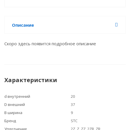
Описание
Скоро здесь появится подробное описание
Характеристики
d внутренний
20
D внешний
37
B ширина
9
Бренд
STC
Уплотнение
2Z, Z, ZZ, 2ZR, ZR