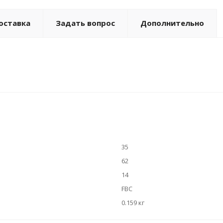
оставка
Задать вопрос
Дополнительно
35
62
14
FBC
0.159 кг