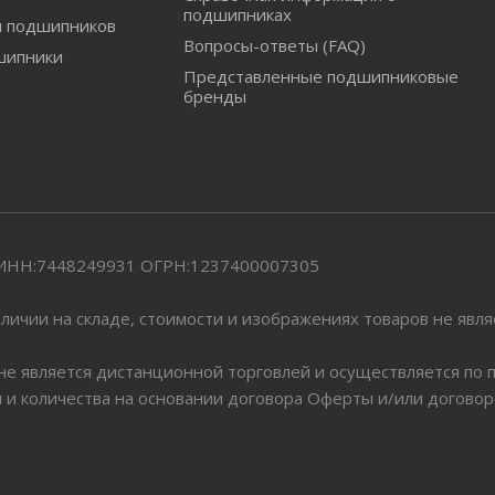
подшипниках
и подшипников
Вопросы-ответы (FAQ)
шипники
Представленные подшипниковые
бренды
" ИНН:7448249931 ОГРН:1237400007305
личии на складе, стоимости и изображениях товаров не явл
 не является дистанционной торговлей и осуществляется по
я и количества на основании договора Оферты и/или догово