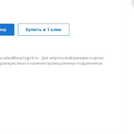
ину
Купить в 1 клик
a.sales@bearingprk.ru - Для запроса информации о ценах,
арактеристиках и наличии промышленных подшипников.