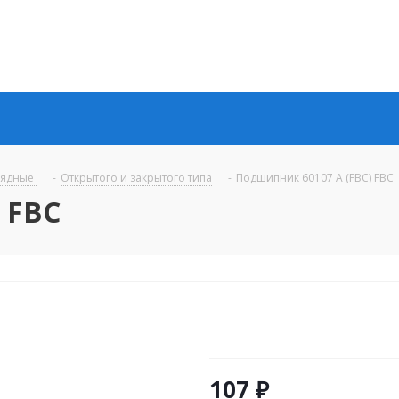
рядные
-
Открытого и закрытого типа
-
Подшипник 60107 A (FBC) FBC
 FBC
107
₽