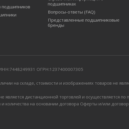
подшипниках
и подшипников
Вопросы-ответы (FAQ)
шипники
Представленные подшипниковые
бренды
" ИНН:7448249931 ОГРН:1237400007305
личии на складе, стоимости и изображениях товаров не явл
 не является дистанционной торговлей и осуществляется по
я и количества на основании договора Оферты и/или догово