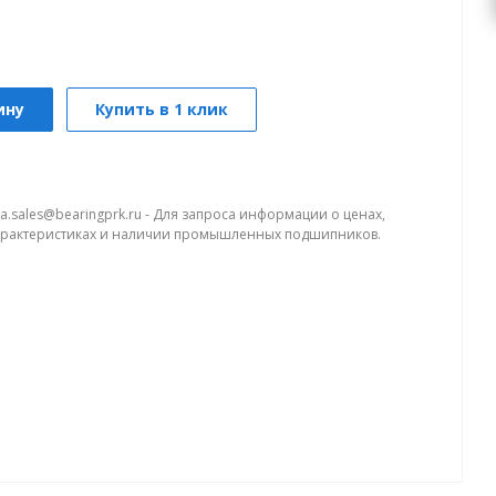
ину
Купить в 1 клик
a.sales@bearingprk.ru - Для запроса информации о ценах,
арактеристиках и наличии промышленных подшипников.