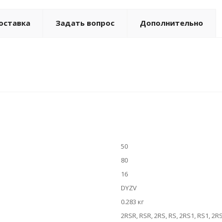
оставка
Задать вопрос
Дополнительно
50
80
16
DYZV
0.283 кг
2RSR, RSR, 2RS, RS, 2RS1, RS1, 2R