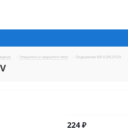
рядные
-
Открытого и закрытого типа
-
Подшипник 6010 2RS DYZV
ZV
224
₽