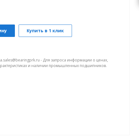
ину
Купить в 1 клик
a.sales@bearingprk.ru - Для запроса информации о ценах,
арактеристиках и наличии промышленных подшипников.