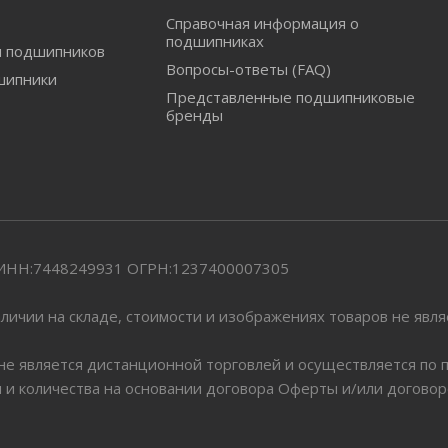
Справочная информация о
подшипниках
и подшипников
Вопросы-ответы (FAQ)
шипники
Представленные подшипниковые
бренды
" ИНН:7448249931 ОГРН:1237400007305
личии на складе, стоимости и изображениях товаров не явл
 не является дистанционной торговлей и осуществляется по
я и количества на основании договора Оферты и/или догово