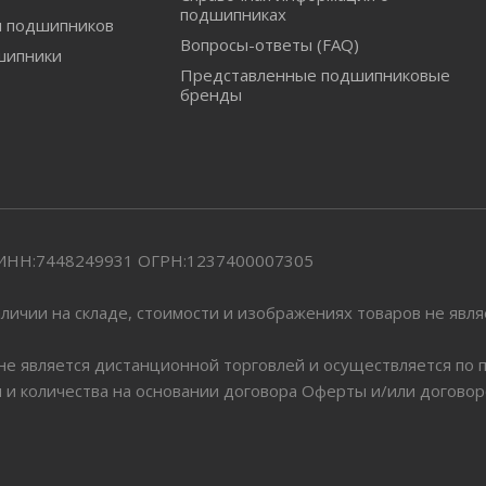
подшипниках
и подшипников
Вопросы-ответы (FAQ)
шипники
Представленные подшипниковые
бренды
" ИНН:7448249931 ОГРН:1237400007305
личии на складе, стоимости и изображениях товаров не явл
 не является дистанционной торговлей и осуществляется по
я и количества на основании договора Оферты и/или догово