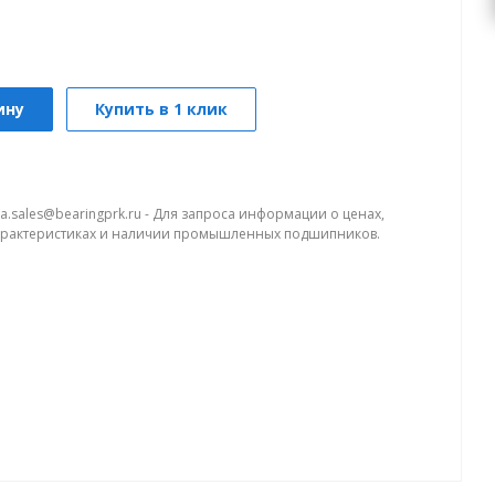
ину
Купить в 1 клик
a.sales@bearingprk.ru - Для запроса информации о ценах,
арактеристиках и наличии промышленных подшипников.