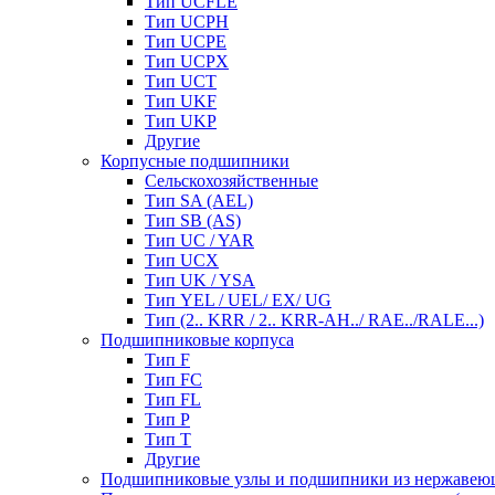
Тип UCFLE
Тип UCPH
Тип UCPE
Тип UCPX
Тип UCT
Тип UKF
Тип UKP
Другие
Корпусные подшипники
Сельскохозяйственные
Тип SA (AEL)
Тип SB (AS)
Тип UC / YAR
Тип UCX
Тип UK / YSA
Тип YEL / UEL/ EX/ UG
Тип (2.. KRR / 2.. KRR-AH../ RAE../RALE...)
Подшипниковые корпуса
Тип F
Тип FC
Тип FL
Тип P
Тип T
Другие
Подшипниковые узлы и подшипники из нержавею