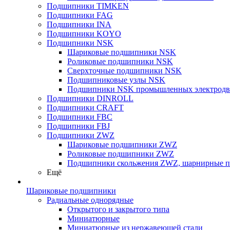
Подшипники TIMKEN
Подшипники FAG
Подшипники INA
Подшипники KOYO
Подшипники NSK
Шариковые подшипники NSK
Роликовые подшипники NSK
Сверхточные подшипники NSK
Подшипниковые узлы NSK
Подшипники NSK промышленных электродв
Подшипники DINROLL
Подшипники CRAFT
Подшипники FBC
Подшипники FBJ
Подшипники ZWZ
Шариковые подшипники ZWZ
Роликовые подшипники ZWZ
Подшипники скольжения ZWZ, шарнирные 
Ещё
Шариковые подшипники
Радиальные однорядные
Открытого и закрытого типа
Миниатюрные
Миниатюрные из нержавеющей стали