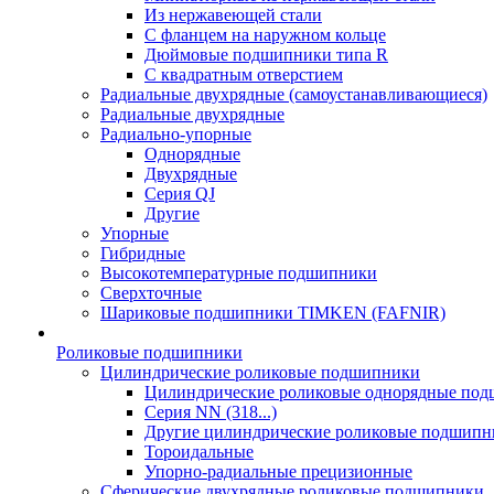
Из нержавеющей стали
С фланцем на наружном кольце
Дюймовые подшипники типа R
С квадратным отверстием
Радиальные двухрядные (самоустанавливающиеся)
Радиальные двухрядные
Радиально-упорные
Однорядные
Двухрядные
Серия QJ
Другие
Упорные
Гибридные
Высокотемпературные подшипники
Сверхточные
Шариковые подшипники TIMKEN (FAFNIR)
Роликовые подшипники
Цилиндрические роликовые подшипники
Цилиндрические роликовые однорядные по
Серия NN (318...)
Другие цилиндрические роликовые подшипн
Тороидальные
Упорно-радиальные прецизионные
Сферические двухрядные роликовые подшипники