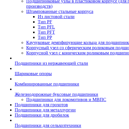
Подшипниковые узлы в пластиковом корпусе (для
производств)
Штампованные стальные корпуса
Из листовой стали
Тип PF
Тип PFL
Тип PFT
Тип PP
Каучуковые демпфирующие кольца для подшипник
Корпусный узел со сферическим роликовым подши
Корпусной узел с коническим роликовым подшипн
Подшипники из нержавеющей стали
Шариковые опоры
Комбинированные подшипники
Железнодорожные буксовые подшипники
Подшипники для локомотивов и МВПС
Подшипники для грохотов
Подшипники для металлургии
Подшипники для дробилок
Подшипники для сельхозтехники