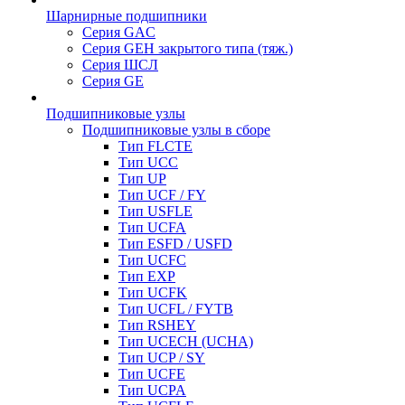
Шарнирные подшипники
Серия GAC
Серия GEH закрытого типа (тяж.)
Серия ШСЛ
Серия GE
Подшипниковые узлы
Подшипниковые узлы в сборе
Тип FLCTE
Тип UCC
Тип UP
Тип UCF / FY
Тип USFLE
Тип UCFA
Тип ESFD / USFD
Тип UCFC
Тип EXP
Тип UCFK
Тип UCFL / FYTB
Тип RSHEY
Тип UCECH (UCHA)
Тип UCP / SY
Тип UCFE
Тип UCPA