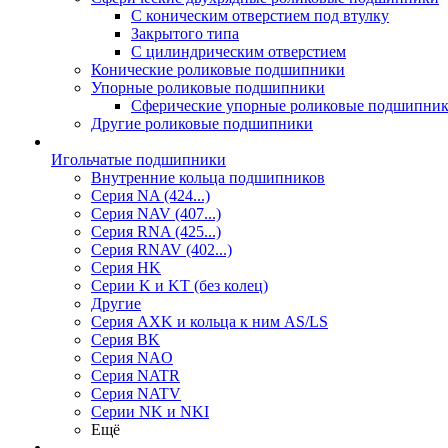
С коническим отверстием под втулку
Закрытого типа
С цилиндрическим отверстием
Конические роликовые подшипники
Упорные роликовые подшипники
Сферические упорные роликовые подшипни
Другие роликовые подшипники
Игольчатые подшипники
Внутренние кольца подшипников
Серия NA (424...)
Серия NAV (407...)
Серия RNA (425...)
Серия RNAV (402...)
Серия HK
Серии K и KT (без колец)
Другие
Серия AXK и кольца к ним AS/LS
Серия BK
Серия NAO
Серия NATR
Серия NATV
Серии NK и NKI
Ещё