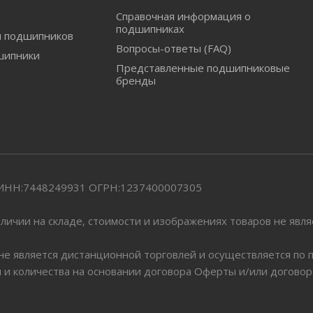
Справочная информация о
подшипниках
и подшипников
Вопросы-ответы (FAQ)
шипники
Представленные подшипниковые
бренды
" ИНН:7448249931 ОГРН:1237400007305
личии на складе, стоимости и изображениях товаров не явл
 не является дистанционной торговлей и осуществляется по
я и количества на основании договора Оферты и/или догово