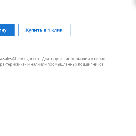
ину
Купить в 1 клик
a.sales@bearingprk.ru - Для запроса информации о ценах,
арактеристиках и наличии промышленных подшипников.