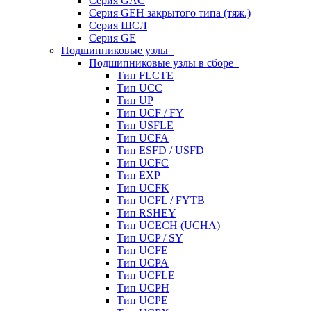
Серия GAC
Серия GEH закрытого типа (тяж.)
Серия ШСЛ
Серия GE
Подшипниковые узлы
Подшипниковые узлы в сборе
Тип FLCTE
Тип UCC
Тип UP
Тип UCF / FY
Тип USFLE
Тип UCFA
Тип ESFD / USFD
Тип UCFC
Тип EXP
Тип UCFK
Тип UCFL / FYTB
Тип RSHEY
Тип UCECH (UCHA)
Тип UCP / SY
Тип UCFE
Тип UCPA
Тип UCFLE
Тип UCPH
Тип UCPE