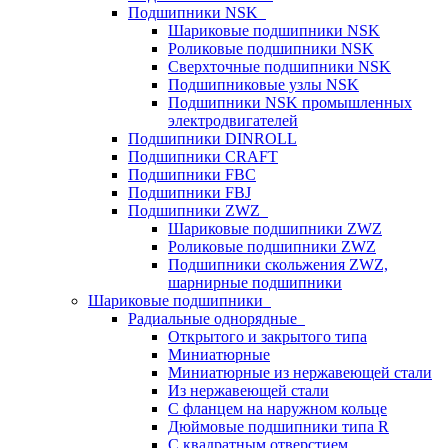
Подшипники NSK
Шариковые подшипники NSK
Роликовые подшипники NSK
Сверхточные подшипники NSK
Подшипниковые узлы NSK
Подшипники NSK промышленных
электродвигателей
Подшипники DINROLL
Подшипники CRAFT
Подшипники FBC
Подшипники FBJ
Подшипники ZWZ
Шариковые подшипники ZWZ
Роликовые подшипники ZWZ
Подшипники скольжения ZWZ,
шарнирные подшипники
Шариковые подшипники
Радиальные однорядные
Открытого и закрытого типа
Миниатюрные
Миниатюрные из нержавеющей стали
Из нержавеющей стали
С фланцем на наружном кольце
Дюймовые подшипники типа R
С квадратным отверстием