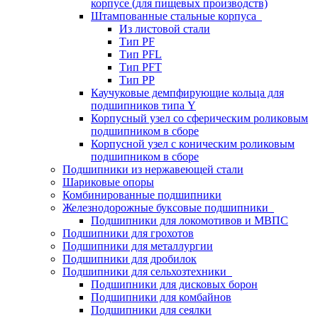
корпусе (для пищевых производств)
Штампованные стальные корпуса
Из листовой стали
Тип PF
Тип PFL
Тип PFT
Тип PP
Каучуковые демпфирующие кольца для
подшипников типа Y
Корпусный узел со сферическим роликовым
подшипником в сборе
Корпусной узел с коническим роликовым
подшипником в сборе
Подшипники из нержавеющей стали
Шариковые опоры
Комбинированные подшипники
Железнодорожные буксовые подшипники
Подшипники для локомотивов и МВПС
Подшипники для грохотов
Подшипники для металлургии
Подшипники для дробилок
Подшипники для сельхозтехники
Подшипники для дисковых борон
Подшипники для комбайнов
Подшипники для сеялки