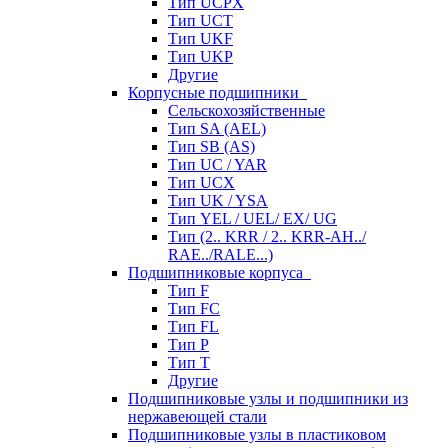
Тип UCPX
Тип UCT
Тип UKF
Тип UKP
Другие
Корпусные подшипники
Сельскохозяйственные
Тип SA (AEL)
Тип SB (AS)
Тип UC / YAR
Тип UCX
Тип UK / YSA
Тип YEL / UEL/ EX/ UG
Тип (2.. KRR / 2.. KRR-AH../
RAE../RALE...)
Подшипниковые корпуса
Тип F
Тип FC
Тип FL
Тип P
Тип T
Другие
Подшипниковые узлы и подшипники из
нержавеющей стали
Подшипниковые узлы в пластиковом