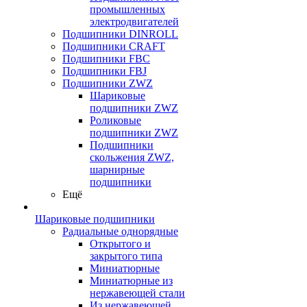
промышленных
электродвигателей
Подшипники DINROLL
Подшипники CRAFT
Подшипники FBC
Подшипники FBJ
Подшипники ZWZ
Шариковые
подшипники ZWZ
Роликовые
подшипники ZWZ
Подшипники
скольжения ZWZ,
шарнирные
подшипники
Ещё
Шариковые подшипники
Радиальные однорядные
Открытого и
закрытого типа
Миниатюрные
Миниатюрные из
нержавеющей стали
Из нержавеющей