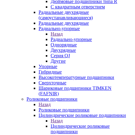
Дюймовые подшипники типа R
С квадратным отверстием
Радиальные двухрядные
(самоустанавливающиеся)
Радиальные двухрядные
Радиально-упорные
Назад
Радиально-упорные
Однорядные
Двухрядные
Серия QJ
Другие
Упорные
Гибридные
Высокотемпературные подшипники
Сверхточные
Шариковые подшипники TIMKEN
(FAFNIR)
Роликовые подшипники
Назад
Роликовые подшипники
Цилиндрические роликовые подшипники
Назад
Цилиндрические роликовые
подшипники