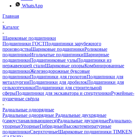
WhatsApp
Главная
-
Каталог
-
Шариковые подшипники
Подшипники ГОСТ
Подшипники зарубежного
производства
Шариковые подшипники
Роликовые
подшипники
Игольчатые подшипники
Шарнирные
подшипники
Подшипниковые узлы
Подшипники из
нержавеющей стали
Шариковые опоры
Комбинированные
подшипники
Железнодорожные буксовые
подшипники
Подшипники для грохотов
Подшипники для
металлургии
Подшипники для дробилок
Подшипники для
сельхозтехники
Подшипники для строительной
сферы
Подшипники для экскаватора и спецтехники
Ружейные-
пушечные свёрла
-
Радиальные однорядные
Радиальные однорядные
Радиальные двухрядные
(самоустанавливающиеся)
Радиальные двухрядные
Радиально-
упорные
Упорные
Гибридные
Высокотемпературные
подшипники
Сверхточные
Шариковые подшипники TIMKEN