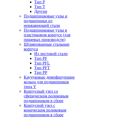
Тип P
Тип T
Другие
Подшипниковые узлы и
подшипники из
нержавеющей стали
Подшипниковые узлы в
пластиковом корпусе (для
пищевых производств)
Штампованные стальные
корпуса
Из листовой стали
Тип PF
Тип PFL
Тип PFT
Тип PP
Каучуковые демпфирующие
кольца для подшипников
типа Y
Корпусный узел со
сферическим роликовым
подшипником в сборе
Корпусной узел с
коническим роликовым
подшипником в сборе