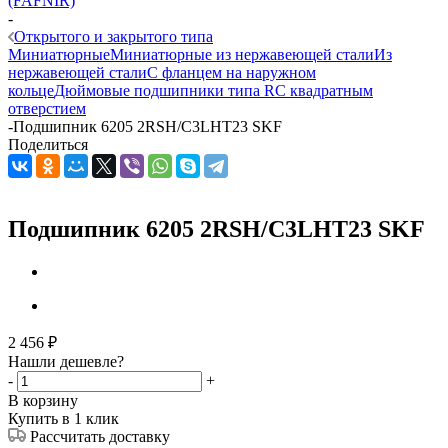
(FAFNIR)
-
Открытого и закрытого типа
Миниатюрные
Миниатюрные из нержавеющей стали
Из
нержавеющей стали
С фланцем на наружном
кольце
Дюймовые подшипники типа R
С квадратным
отверстием
-
Подшипник 6205 2RSH/C3LHT23 SKF
Поделиться
Подшипник 6205 2RSH/C3LHT23 SKF
2 456
₽
Нашли дешевле?
-
+
В корзину
Купить в 1 клик
Рассчитать доставку