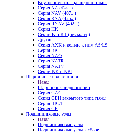
Внутренние кольца подшипников
Серия NA (424...)
Серия NAV (407...)
Серия RNA (425...)
Серия RNAV (402...)
Серия HK
Серии K и KT (без колец)
Другие
Серия AXK и кольца к ним AS/LS
Серия BK
Серия NAO
Серия NATR
Серия NATV
Серии NK и NKI
Шарнирные подшипники
Назад
Шарнирные подшипники
Серия GAC
Серия GEH закрытого типа (тяж.)
Серия ШСЛ
Серия GE
Подшипниковые узлы
Назад
Подшипниковые узлы
Подшипниковые узлы в сборе