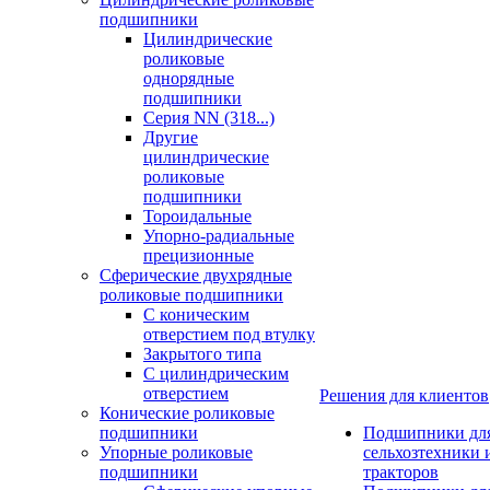
подшипники
Цилиндрические
роликовые
однорядные
подшипники
Серия NN (318...)
Другие
цилиндрические
роликовые
подшипники
Тороидальные
Упорно-радиальные
прецизионные
Сферические двухрядные
роликовые подшипники
С коническим
отверстием под втулку
Закрытого типа
С цилиндрическим
отверстием
Решения для клиентов
Конические роликовые
подшипники
Подшипники дл
Упорные роликовые
сельхозтехники 
подшипники
тракторов