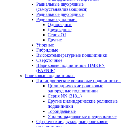
Радиальные двухрядные
(самоустанавливающиеся)
Радиальные двухрядные
Радиально-упорные
Однорядные
Двухрядные
Серия QJ
Другие
Упорные
Гибридные
Высокотемпературные подшипники
Сверхточные
Шариковые подшипники TIMKEN
(FAFNIR)
Роликовые подшипники
Цилиндрические роликовые подшипники
Цилиндрические роликовые
однорядные подшипники
Серия NN (318...)
Другие цилиндрические роликовые
подшипники
Тороидальные
Упорно-радиальные прецизионные
Сферические двухрядные роликовые
подшипники