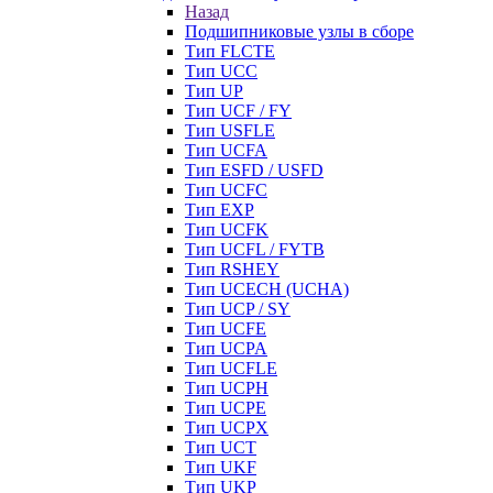
Назад
Подшипниковые узлы в сборе
Тип FLCTE
Тип UCC
Тип UP
Тип UCF / FY
Тип USFLE
Тип UCFA
Тип ESFD / USFD
Тип UCFC
Тип EXP
Тип UCFK
Тип UCFL / FYTB
Тип RSHEY
Тип UCECH (UCHA)
Тип UCP / SY
Тип UCFE
Тип UCPA
Тип UCFLE
Тип UCPH
Тип UCPE
Тип UCPX
Тип UCT
Тип UKF
Тип UKP