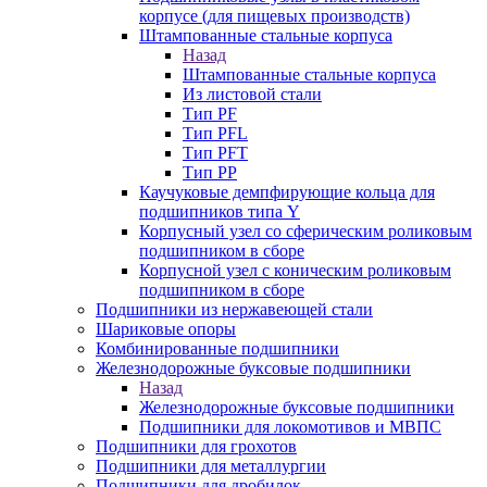
корпусе (для пищевых производств)
Штампованные стальные корпуса
Назад
Штампованные стальные корпуса
Из листовой стали
Тип PF
Тип PFL
Тип PFT
Тип PP
Каучуковые демпфирующие кольца для
подшипников типа Y
Корпусный узел со сферическим роликовым
подшипником в сборе
Корпусной узел с коническим роликовым
подшипником в сборе
Подшипники из нержавеющей стали
Шариковые опоры
Комбинированные подшипники
Железнодорожные буксовые подшипники
Назад
Железнодорожные буксовые подшипники
Подшипники для локомотивов и МВПС
Подшипники для грохотов
Подшипники для металлургии
Подшипники для дробилок