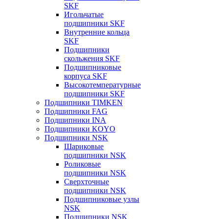
SKF
Игольчатые
подшипники SKF
Внутренние кольца
SKF
Подшипники
скольжения SKF
Подшипниковые
корпуса SKF
Высокотемпературные
подшипники SKF
Подшипники TIMKEN
Подшипники FAG
Подшипники INA
Подшипники KOYO
Подшипники NSK
Шариковые
подшипники NSK
Роликовые
подшипники NSK
Сверхточные
подшипники NSK
Подшипниковые узлы
NSK
Подшипники NSK