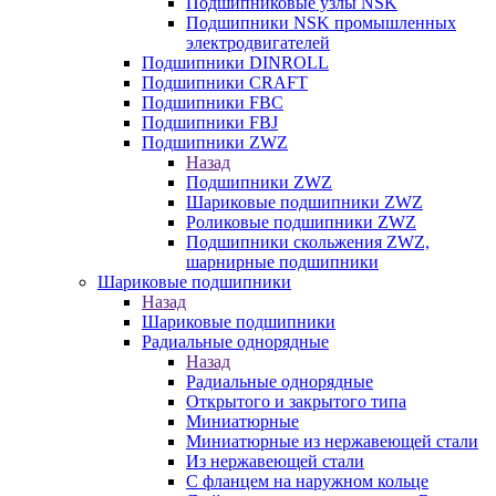
Подшипниковые узлы NSK
Подшипники NSK промышленных
электродвигателей
Подшипники DINROLL
Подшипники CRAFT
Подшипники FBC
Подшипники FBJ
Подшипники ZWZ
Назад
Подшипники ZWZ
Шариковые подшипники ZWZ
Роликовые подшипники ZWZ
Подшипники скольжения ZWZ,
шарнирные подшипники
Шариковые подшипники
Назад
Шариковые подшипники
Радиальные однорядные
Назад
Радиальные однорядные
Открытого и закрытого типа
Миниатюрные
Миниатюрные из нержавеющей стали
Из нержавеющей стали
С фланцем на наружном кольце