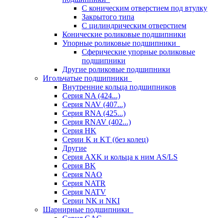
С коническим отверстием под втулку
Закрытого типа
С цилиндрическим отверстием
Конические роликовые подшипники
Упорные роликовые подшипники
Сферические упорные роликовые
подшипники
Другие роликовые подшипники
Игольчатые подшипники
Внутренние кольца подшипников
Серия NA (424...)
Серия NAV (407...)
Серия RNA (425...)
Серия RNAV (402...)
Серия HK
Серии K и KT (без колец)
Другие
Серия AXK и кольца к ним AS/LS
Серия BK
Серия NAO
Серия NATR
Серия NATV
Серии NK и NKI
Шарнирные подшипники