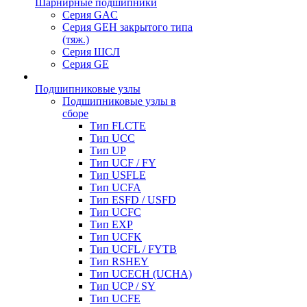
Шарнирные подшипники
Серия GAC
Серия GEH закрытого типа
(тяж.)
Серия ШСЛ
Серия GE
Подшипниковые узлы
Подшипниковые узлы в
сборе
Тип FLCTE
Тип UCC
Тип UP
Тип UCF / FY
Тип USFLE
Тип UCFA
Тип ESFD / USFD
Тип UCFC
Тип EXP
Тип UCFK
Тип UCFL / FYTB
Тип RSHEY
Тип UCECH (UCHA)
Тип UCP / SY
Тип UCFE