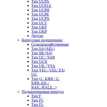
Тип UCPA
Тип UCFLE
Тип UCPH
Тип UCPE
Тип UCPX
Тип UCT
Тип UKF
Тип UKP
Другие
Корпусные подшипники
Сельскохозяйственные
Тип SA (AEL)
Тип SB (AS)
Тип UC / YAR
Тип UCX
Тип UK / YSA
Тип YEL / UEL/ EX/
UG
Тип (2.. KRR / 2..
KRR-AH../
RAE../RALE...)
Подшипниковые корпуса
Тип F
Тип FC
Тип FL