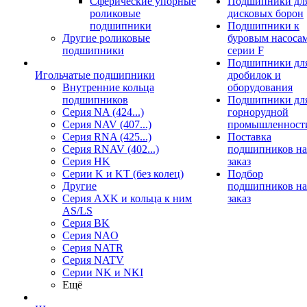
Сферические упорные
Подшипники дл
роликовые
дисковых борон
подшипники
Подшипники к
Другие роликовые
буровым насоса
подшипники
серии F
Подшипники дл
Игольчатые подшипники
дробилок и
Внутренние кольца
оборудования
подшипников
Подшипники дл
Серия NA (424...)
горнорудной
Серия NAV (407...)
промышленност
Серия RNA (425...)
Поставка
Серия RNAV (402...)
подшипников на
Серия HK
заказ
Серии K и KT (без колец)
Подбор
Другие
подшипников на
Серия AXK и кольца к ним
заказ
AS/LS
Серия BK
Серия NAO
Серия NATR
Серия NATV
Серии NK и NKI
Ещё