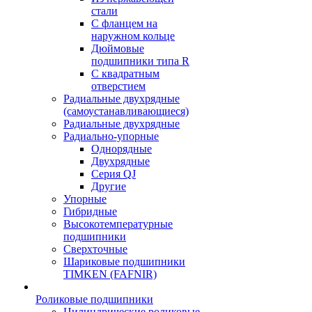
стали
С фланцем на
наружном кольце
Дюймовые
подшипники типа R
С квадратным
отверстием
Радиальные двухрядные
(самоустанавливающиеся)
Радиальные двухрядные
Радиально-упорные
Однорядные
Двухрядные
Серия QJ
Другие
Упорные
Гибридные
Высокотемпературные
подшипники
Сверхточные
Шариковые подшипники
TIMKEN (FAFNIR)
Роликовые подшипники
Цилиндрические роликовые