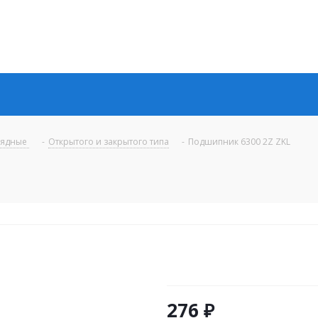
рядные
-
Открытого и закрытого типа
-
Подшипник 6300 2Z ZKL
276
₽