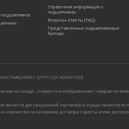
Справочная информация о
подшипниках
и подшипников
Вопросы-ответы (FAQ)
шипники
Представленные подшипниковые
бренды
" ИНН:7448249931 ОГРН:1237400007305
личии на складе, стоимости и изображениях товаров не явл
 не является дистанционной торговлей и осуществляется по
я и количества на основании договора Оферты и/или догово