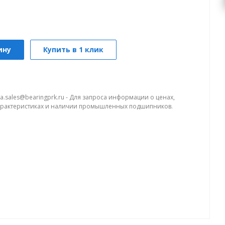
ину
Купить в 1 клик
a.sales@bearingprk.ru - Для запроса информации о ценах,
арактеристиках и наличии промышленных подшипников.