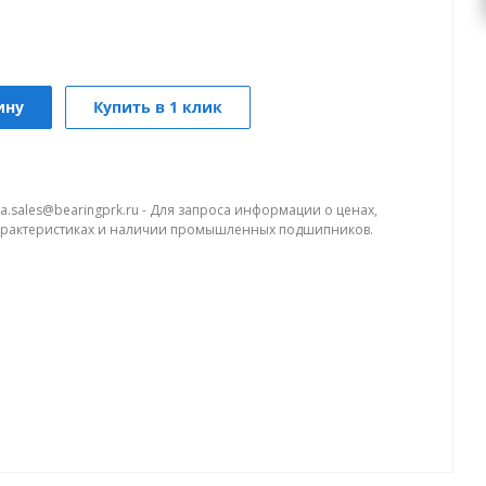
ину
Купить в 1 клик
a.sales@bearingprk.ru - Для запроса информации о ценах,
арактеристиках и наличии промышленных подшипников.