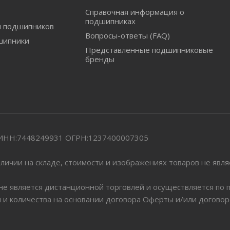
Справочная информация о
подшипниках
и подшипников
Вопросы-ответы (FAQ)
шипники
Представленные подшипниковые
бренды
" ИНН:7448249931 ОГРН:1237400007305
личии на складе, стоимости и изображениях товаров не явл
 не является дистанционной торговлей и осуществляется по
я и количества на основании договора Оферты и/или догово