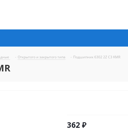
ядные
-
Открытого и закрытого типа
-
Подшипник 6302 2Z C3 KMR
MR
362
₽