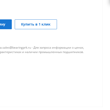
ину
Купить в 1 клик
a.sales@bearingprk.ru - Для запроса информации о ценах,
арактеристиках и наличии промышленных подшипников.