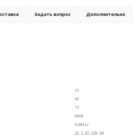
оставка
Задать вопрос
Дополнительно
15
42
13
KMR
0.084 кг
2Z, Z, ZZ, 2ZR, ZR