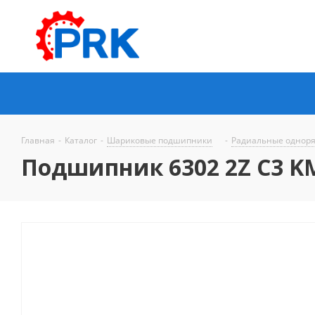
Главная
-
Каталог
-
Шариковые подшипники
-
Радиальные однор
Подшипник 6302 2Z C3 K