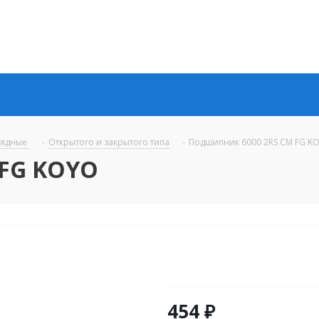
рядные
-
Открытого и закрытого типа
-
Подшипник 6000 2RS CM FG K
 FG KOYO
454
₽