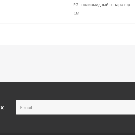
FG - полиамидный сепаратор
CM
ых