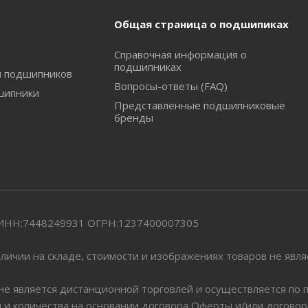
Общая страница о подшипиках
Справочная информация о
подшипниках
и подшипников
Вопросы-ответы (FAQ)
шипники
Представленные подшипниковые
бренды
" ИНН:7448249931 ОГРН:1237400007305
личии на складе, стоимости и изображениях товаров не явл
 не является дистанционной торговлей и осуществляется по
я и количества на основании договора Оферты и/или догово