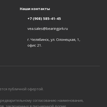
Наши контакты
+7 (908) 585-41-45
vea.sales@bearingprk.ru
г. Челябинск, ул. Олонецкая, 1,
офис 21.
яется публичной офертой.
 предварительному согласованию наименования,
ров, заключенных в письменной форме.