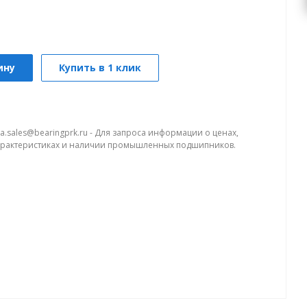
ину
Купить в 1 клик
a.sales@bearingprk.ru - Для запроса информации о ценах,
арактеристиках и наличии промышленных подшипников.