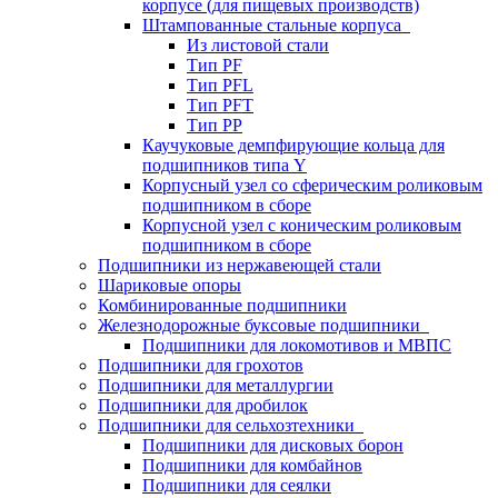
корпусе (для пищевых производств)
Штампованные стальные корпуса
Из листовой стали
Тип PF
Тип PFL
Тип PFT
Тип PP
Каучуковые демпфирующие кольца для
подшипников типа Y
Корпусный узел со сферическим роликовым
подшипником в сборе
Корпусной узел с коническим роликовым
подшипником в сборе
Подшипники из нержавеющей стали
Шариковые опоры
Комбинированные подшипники
Железнодорожные буксовые подшипники
Подшипники для локомотивов и МВПС
Подшипники для грохотов
Подшипники для металлургии
Подшипники для дробилок
Подшипники для сельхозтехники
Подшипники для дисковых борон
Подшипники для комбайнов
Подшипники для сеялки