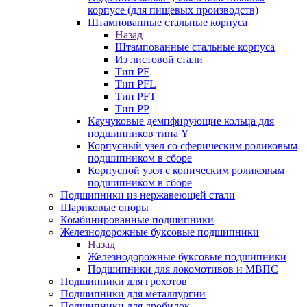
корпусе (для пищевых производств)
Штампованные стальные корпуса
Назад
Штампованные стальные корпуса
Из листовой стали
Тип PF
Тип PFL
Тип PFT
Тип PP
Каучуковые демпфирующие кольца для
подшипников типа Y
Корпусный узел со сферическим роликовым
подшипником в сборе
Корпусной узел с коническим роликовым
подшипником в сборе
Подшипники из нержавеющей стали
Шариковые опоры
Комбинированные подшипники
Железнодорожные буксовые подшипники
Назад
Железнодорожные буксовые подшипники
Подшипники для локомотивов и МВПС
Подшипники для грохотов
Подшипники для металлургии
Подшипники для дробилок