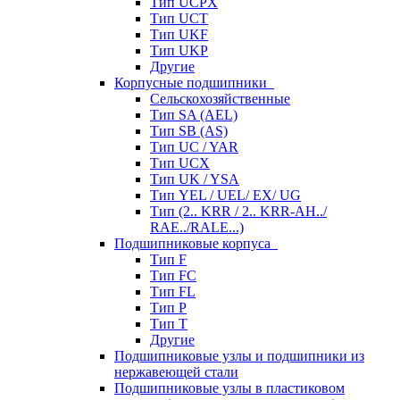
Тип UCPX
Тип UCT
Тип UKF
Тип UKP
Другие
Корпусные подшипники
Сельскохозяйственные
Тип SA (AEL)
Тип SB (AS)
Тип UC / YAR
Тип UCX
Тип UK / YSA
Тип YEL / UEL/ EX/ UG
Тип (2.. KRR / 2.. KRR-AH../
RAE../RALE...)
Подшипниковые корпуса
Тип F
Тип FC
Тип FL
Тип P
Тип T
Другие
Подшипниковые узлы и подшипники из
нержавеющей стали
Подшипниковые узлы в пластиковом