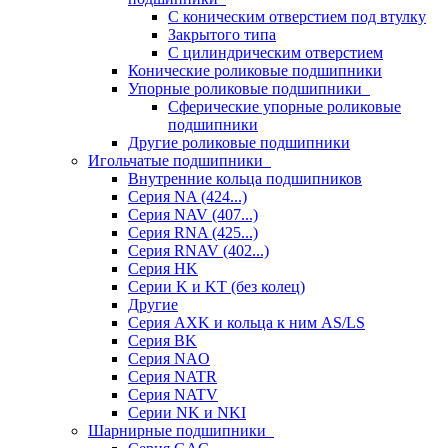
С коническим отверстием под втулку
Закрытого типа
С цилиндрическим отверстием
Конические роликовые подшипники
Упорные роликовые подшипники
Сферические упорные роликовые
подшипники
Другие роликовые подшипники
Игольчатые подшипники
Внутренние кольца подшипников
Серия NA (424...)
Серия NAV (407...)
Серия RNA (425...)
Серия RNAV (402...)
Серия HK
Серии K и KT (без колец)
Другие
Серия AXK и кольца к ним AS/LS
Серия BK
Серия NAO
Серия NATR
Серия NATV
Серии NK и NKI
Шарнирные подшипники