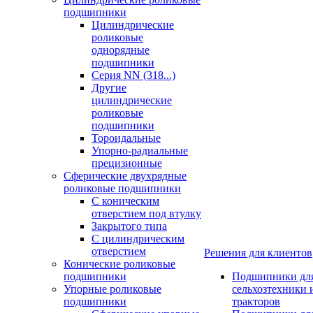
подшипники
Цилиндрические
роликовые
однорядные
подшипники
Серия NN (318...)
Другие
цилиндрические
роликовые
подшипники
Тороидальные
Упорно-радиальные
прецизионные
Сферические двухрядные
роликовые подшипники
С коническим
отверстием под втулку
Закрытого типа
С цилиндрическим
отверстием
Решения для клиентов
Конические роликовые
подшипники
Подшипники дл
Упорные роликовые
сельхозтехники 
подшипники
тракторов