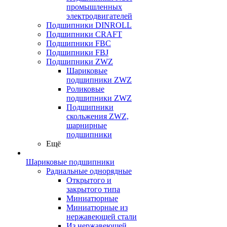
промышленных
электродвигателей
Подшипники DINROLL
Подшипники CRAFT
Подшипники FBC
Подшипники FBJ
Подшипники ZWZ
Шариковые
подшипники ZWZ
Роликовые
подшипники ZWZ
Подшипники
скольжения ZWZ,
шарнирные
подшипники
Ещё
Шариковые подшипники
Радиальные однорядные
Открытого и
закрытого типа
Миниатюрные
Миниатюрные из
нержавеющей стали
Из нержавеющей