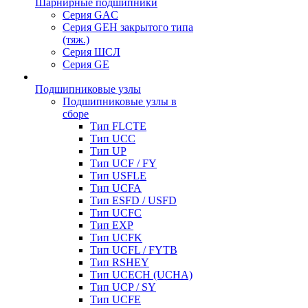
Шарнирные подшипники
Серия GAC
Серия GEH закрытого типа
(тяж.)
Серия ШСЛ
Серия GE
Подшипниковые узлы
Подшипниковые узлы в
сборе
Тип FLCTE
Тип UCC
Тип UP
Тип UCF / FY
Тип USFLE
Тип UCFA
Тип ESFD / USFD
Тип UCFC
Тип EXP
Тип UCFK
Тип UCFL / FYTB
Тип RSHEY
Тип UCECH (UCHA)
Тип UCP / SY
Тип UCFE