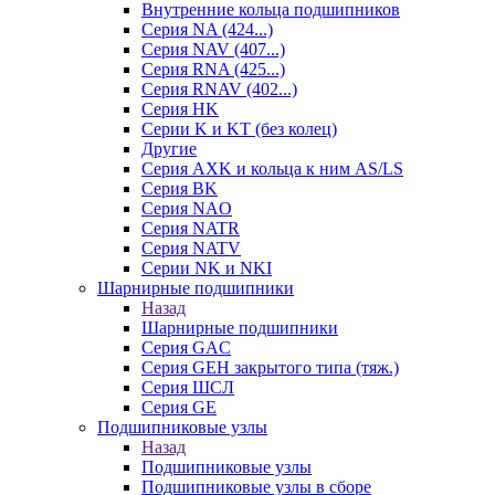
Внутренние кольца подшипников
Серия NA (424...)
Серия NAV (407...)
Серия RNA (425...)
Серия RNAV (402...)
Серия HK
Серии K и KT (без колец)
Другие
Серия AXK и кольца к ним AS/LS
Серия BK
Серия NAO
Серия NATR
Серия NATV
Серии NK и NKI
Шарнирные подшипники
Назад
Шарнирные подшипники
Серия GAC
Серия GEH закрытого типа (тяж.)
Серия ШСЛ
Серия GE
Подшипниковые узлы
Назад
Подшипниковые узлы
Подшипниковые узлы в сборе