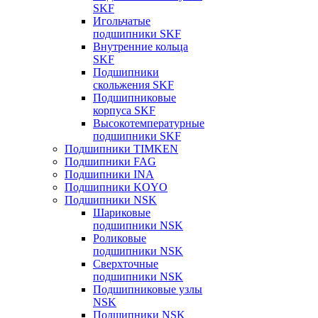
SKF
Игольчатые
подшипники SKF
Внутренние кольца
SKF
Подшипники
скольжения SKF
Подшипниковые
корпуса SKF
Высокотемпературные
подшипники SKF
Подшипники TIMKEN
Подшипники FAG
Подшипники INA
Подшипники KOYO
Подшипники NSK
Шариковые
подшипники NSK
Роликовые
подшипники NSK
Сверхточные
подшипники NSK
Подшипниковые узлы
NSK
Подшипники NSK