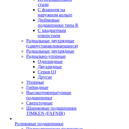
стали
С фланцем на
наружном кольце
Дюймовые
подшипники типа R
С квадратным
отверстием
Радиальные двухрядные
(самоустанавливающиеся)
Радиальные двухрядные
Радиально-упорные
Однорядные
Двухрядные
Серия QJ
Другие
Упорные
Гибридные
Высокотемпературные
подшипники
Сверхточные
Шариковые подшипники
TIMKEN (FAFNIR)
Роликовые подшипники
Цилиндрические роликовые