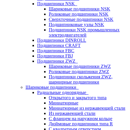
Подшипники NSK
Шариковые подшипники NSK
Роликовые подшипники NSK
Сверхточные подшипники NSK
Подшипниковые узлы NSK
Подшипники NSK промышленных
электродвигателей
Подшипники DINROLL
Подшипники CRAFT
Подшипники FBC
Подшипники FBJ
Подшипники ZWZ
Шариковые подшипники ZWZ
Роликовые подшипники ZWZ
Подшипники скольжения ZWZ,
шарнирные подшипники
Шариковые подшипники
Радиальные однорядные
Открытого и закрытого типа
Миниатюрные
Миниатюрные из нержавеющей стали
Из нержавеющей стали
С фланцем на наружном кольце
Дюймовые подшипники типа R
С квадратным отверстием