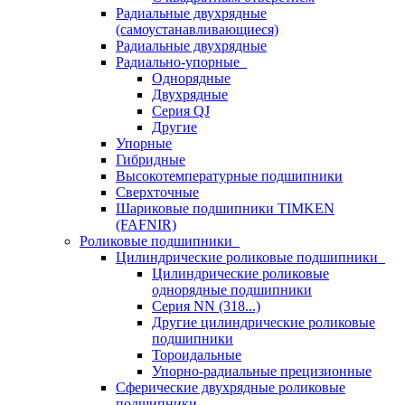
Радиальные двухрядные
(самоустанавливающиеся)
Радиальные двухрядные
Радиально-упорные
Однорядные
Двухрядные
Серия QJ
Другие
Упорные
Гибридные
Высокотемпературные подшипники
Сверхточные
Шариковые подшипники TIMKEN
(FAFNIR)
Роликовые подшипники
Цилиндрические роликовые подшипники
Цилиндрические роликовые
однорядные подшипники
Серия NN (318...)
Другие цилиндрические роликовые
подшипники
Тороидальные
Упорно-радиальные прецизионные
Сферические двухрядные роликовые
подшипники