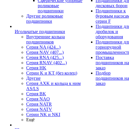
Сферические упорные
Подшипники дл
роликовые
дисковых борон
подшипники
Подшипники к
Другие роликовые
буровым насоса
подшипники
серии F
Подшипники дл
Игольчатые подшипники
дробилок и
Внутренние кольца
оборудования
подшипников
Подшипники дл
Серия NA (424...)
горнорудной
Серия NAV (407...)
промышленност
Серия RNA (425...)
Поставка
Серия RNAV (402...)
подшипников на
Серия HK
заказ
Серии K и KT (без колец)
Подбор
Другие
подшипников на
Серия AXK и кольца к ним
заказ
AS/LS
Серия BK
Серия NAO
Серия NATR
Серия NATV
Серии NK и NKI
Ещё