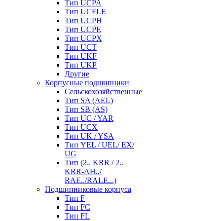
Тип UCPA
Тип UCFLE
Тип UCPH
Тип UCPE
Тип UCPX
Тип UCT
Тип UKF
Тип UKP
Другие
Корпусные подшипники
Сельскохозяйственные
Тип SA (AEL)
Тип SB (AS)
Тип UC / YAR
Тип UCX
Тип UK / YSA
Тип YEL / UEL/ EX/
UG
Тип (2.. KRR / 2..
KRR-AH../
RAE../RALE...)
Подшипниковые корпуса
Тип F
Тип FC
Тип FL