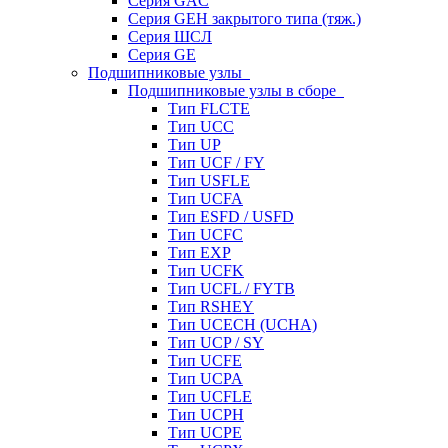
Серия GAC
Серия GEH закрытого типа (тяж.)
Серия ШСЛ
Серия GE
Подшипниковые узлы
Подшипниковые узлы в сборе
Тип FLCTE
Тип UCC
Тип UP
Тип UCF / FY
Тип USFLE
Тип UCFA
Тип ESFD / USFD
Тип UCFC
Тип EXP
Тип UCFK
Тип UCFL / FYTB
Тип RSHEY
Тип UCECH (UCHA)
Тип UCP / SY
Тип UCFE
Тип UCPA
Тип UCFLE
Тип UCPH
Тип UCPE