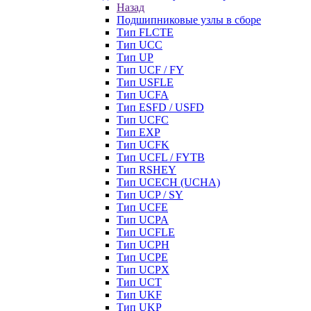
Назад
Подшипниковые узлы в сборе
Тип FLCTE
Тип UCC
Тип UP
Тип UCF / FY
Тип USFLE
Тип UCFA
Тип ESFD / USFD
Тип UCFC
Тип EXP
Тип UCFK
Тип UCFL / FYTB
Тип RSHEY
Тип UCECH (UCHA)
Тип UCP / SY
Тип UCFE
Тип UCPA
Тип UCFLE
Тип UCPH
Тип UCPE
Тип UCPX
Тип UCT
Тип UKF
Тип UKP