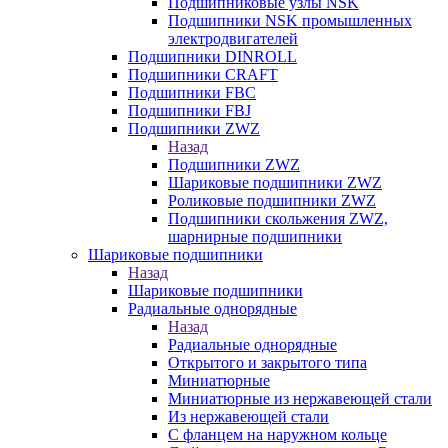
Подшипниковые узлы NSK
Подшипники NSK промышленных
электродвигателей
Подшипники DINROLL
Подшипники CRAFT
Подшипники FBC
Подшипники FBJ
Подшипники ZWZ
Назад
Подшипники ZWZ
Шариковые подшипники ZWZ
Роликовые подшипники ZWZ
Подшипники скольжения ZWZ,
шарнирные подшипники
Шариковые подшипники
Назад
Шариковые подшипники
Радиальные однорядные
Назад
Радиальные однорядные
Открытого и закрытого типа
Миниатюрные
Миниатюрные из нержавеющей стали
Из нержавеющей стали
С фланцем на наружном кольце