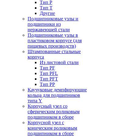
Тип P
Тип T
Другие
Подшипниковые узлы и
подшипники из
нержавеющей стали
Подшипниковые узлы в
пластиковом корпусе (для
пищевых производств)
Штампованные стальные
корпуса
Из листовой стали
Тип PF
Тип PFL
Тип PFT
Тип PP
Каучуковые демпфирующие
кольца для подшипников
типа Y
Корпусный узел со
сферическим роликовым
подшипником в сборе
Корпусной узел с
коническим роликовым
подшипником в сборе