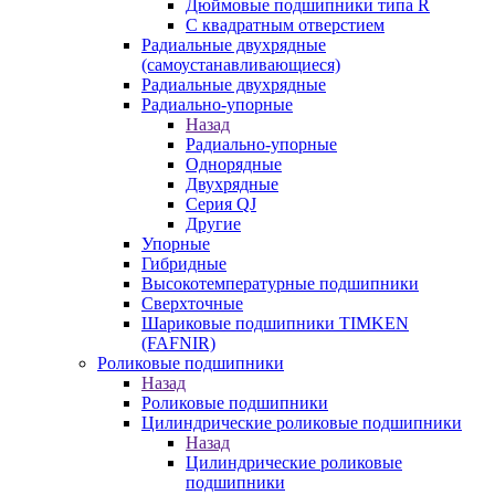
Дюймовые подшипники типа R
С квадратным отверстием
Радиальные двухрядные
(самоустанавливающиеся)
Радиальные двухрядные
Радиально-упорные
Назад
Радиально-упорные
Однорядные
Двухрядные
Серия QJ
Другие
Упорные
Гибридные
Высокотемпературные подшипники
Сверхточные
Шариковые подшипники TIMKEN
(FAFNIR)
Роликовые подшипники
Назад
Роликовые подшипники
Цилиндрические роликовые подшипники
Назад
Цилиндрические роликовые
подшипники