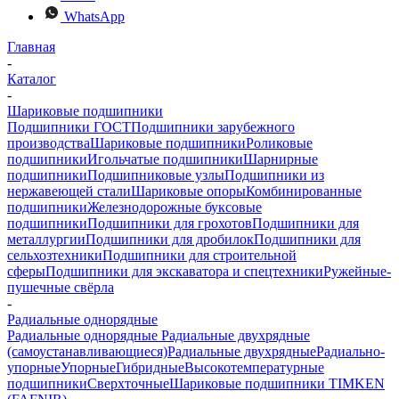
WhatsApp
Главная
-
Каталог
-
Шариковые подшипники
Подшипники ГОСТ
Подшипники зарубежного
производства
Шариковые подшипники
Роликовые
подшипники
Игольчатые подшипники
Шарнирные
подшипники
Подшипниковые узлы
Подшипники из
нержавеющей стали
Шариковые опоры
Комбинированные
подшипники
Железнодорожные буксовые
подшипники
Подшипники для грохотов
Подшипники для
металлургии
Подшипники для дробилок
Подшипники для
сельхозтехники
Подшипники для строительной
сферы
Подшипники для экскаватора и спецтехники
Ружейные-
пушечные свёрла
-
Радиальные однорядные
Радиальные однорядные
Радиальные двухрядные
(самоустанавливающиеся)
Радиальные двухрядные
Радиально-
упорные
Упорные
Гибридные
Высокотемпературные
подшипники
Сверхточные
Шариковые подшипники TIMKEN