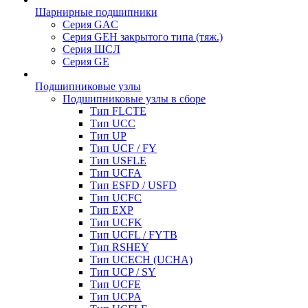
Шарнирные подшипники
Серия GAC
Серия GEH закрытого типа (тяж.)
Серия ШСЛ
Серия GE
Подшипниковые узлы
Подшипниковые узлы в сборе
Тип FLCTE
Тип UCC
Тип UP
Тип UCF / FY
Тип USFLE
Тип UCFA
Тип ESFD / USFD
Тип UCFC
Тип EXP
Тип UCFK
Тип UCFL / FYTB
Тип RSHEY
Тип UCECH (UCHA)
Тип UCP / SY
Тип UCFE
Тип UCPA