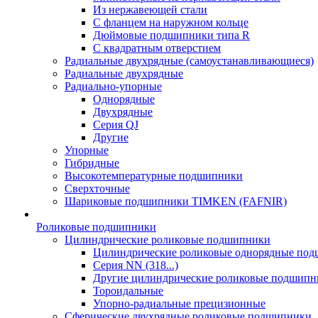
Из нержавеющей стали
С фланцем на наружном кольце
Дюймовые подшипники типа R
С квадратным отверстием
Радиальные двухрядные (самоустанавливающиеся)
Радиальные двухрядные
Радиально-упорные
Однорядные
Двухрядные
Серия QJ
Другие
Упорные
Гибридные
Высокотемпературные подшипники
Сверхточные
Шариковые подшипники TIMKEN (FAFNIR)
Роликовые подшипники
Цилиндрические роликовые подшипники
Цилиндрические роликовые однорядные по
Серия NN (318...)
Другие цилиндрические роликовые подшипн
Тороидальные
Упорно-радиальные прецизионные
Сферические двухрядные роликовые подшипники