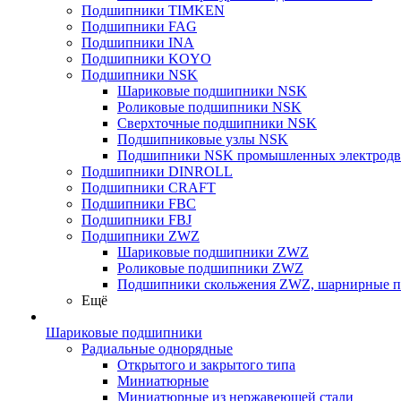
Подшипники TIMKEN
Подшипники FAG
Подшипники INA
Подшипники KOYO
Подшипники NSK
Шариковые подшипники NSK
Роликовые подшипники NSK
Сверхточные подшипники NSK
Подшипниковые узлы NSK
Подшипники NSK промышленных электродв
Подшипники DINROLL
Подшипники CRAFT
Подшипники FBC
Подшипники FBJ
Подшипники ZWZ
Шариковые подшипники ZWZ
Роликовые подшипники ZWZ
Подшипники скольжения ZWZ, шарнирные 
Ещё
Шариковые подшипники
Радиальные однорядные
Открытого и закрытого типа
Миниатюрные
Миниатюрные из нержавеющей стали