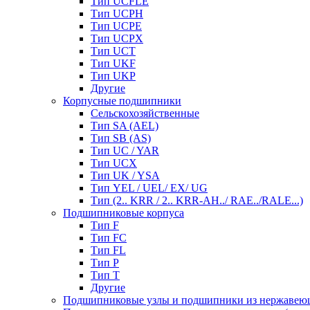
Тип UCFLE
Тип UCPH
Тип UCPE
Тип UCPX
Тип UCT
Тип UKF
Тип UKP
Другие
Корпусные подшипники
Сельскохозяйственные
Тип SA (AEL)
Тип SB (AS)
Тип UC / YAR
Тип UCX
Тип UK / YSA
Тип YEL / UEL/ EX/ UG
Тип (2.. KRR / 2.. KRR-AH../ RAE../RALE...)
Подшипниковые корпуса
Тип F
Тип FC
Тип FL
Тип P
Тип T
Другие
Подшипниковые узлы и подшипники из нержавею