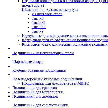
Подшипниковые узлы в пластиковом корпусе (для
производств)
Штампованные стальные корпуса
Из листовой стали
Тип PF
Тип PFL
Тип PFT
Тип PP
Каучуковые демпфирующие кольца для подшипник
Корпусный узел со сферическим роликовым подши
Корпусной узел с коническим роликовым подшипн
Подшипники из нержавеющей стали
Шариковые опоры
Комбинированные подшипники
Железнодорожные буксовые подшипники
Подшипники для локомотивов и МВПС
Подшипники для грохотов
Подшипники для металлургии
Подшипники для дробилок
Подшипники для сельхозтехники