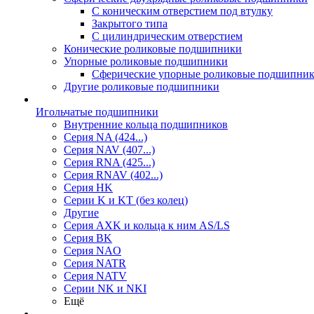
С коническим отверстием под втулку
Закрытого типа
С цилиндрическим отверстием
Конические роликовые подшипники
Упорные роликовые подшипники
Сферические упорные роликовые подшипни
Другие роликовые подшипники
Игольчатые подшипники
Внутренние кольца подшипников
Серия NA (424...)
Серия NAV (407...)
Серия RNA (425...)
Серия RNAV (402...)
Серия HK
Серии K и KT (без колец)
Другие
Серия AXK и кольца к ним AS/LS
Серия BK
Серия NAO
Серия NATR
Серия NATV
Серии NK и NKI
Ещё