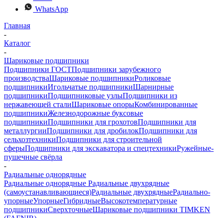
WhatsApp
Главная
-
Каталог
-
Шариковые подшипники
Подшипники ГОСТ
Подшипники зарубежного
производства
Шариковые подшипники
Роликовые
подшипники
Игольчатые подшипники
Шарнирные
подшипники
Подшипниковые узлы
Подшипники из
нержавеющей стали
Шариковые опоры
Комбинированные
подшипники
Железнодорожные буксовые
подшипники
Подшипники для грохотов
Подшипники для
металлургии
Подшипники для дробилок
Подшипники для
сельхозтехники
Подшипники для строительной
сферы
Подшипники для экскаватора и спецтехники
Ружейные-
пушечные свёрла
-
Радиальные однорядные
Радиальные однорядные
Радиальные двухрядные
(самоустанавливающиеся)
Радиальные двухрядные
Радиально-
упорные
Упорные
Гибридные
Высокотемпературные
подшипники
Сверхточные
Шариковые подшипники TIMKEN