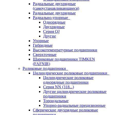
Радиальные двухрядные
(самоустанавливающиеся)
Радиальные двухрядные
Радиально-упорные
Однорядные
Двухрядные
Серия QJ
Другие
Упорные
Гибридные
Высокотемпературные подшипники
Сверхточные
Шариковые подшипники TIMKEN
(FAFNIR)
Роликовые подшипники
Цилиндрические роликовые подшипники
Цилиндрические роликовые
однорядные подшипники
Серия NN (318...)
Другие цилиндрические роликовые
подшипники
Тороидальные
Упорно-радиальные прецизионные
Сферические двухрядные роликовые
подшипники