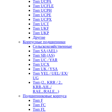
Тип UCPA
Тип UCFLE
Тип UCPH
Тип UCPE
Тип UCPX
Тип UCT
Тип UKF
Тип UKP
Другие
Корпусные подшипники
Сельскохозяйственные
Тип SA (AEL)
Тип SB (AS)
Тип UC / YAR
Тип UCX
Тип UK / YSA
Тип YEL / UEL/ EX/
UG
Тип (2.. KRR / 2..
KRR-AH../
RAE../RALE...)
Подшипниковые корпуса
Тип F
Тип FC
Тип FL