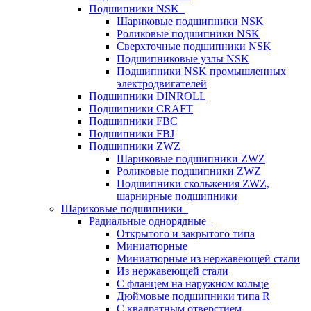
Подшипники NSK
Шариковые подшипники NSK
Роликовые подшипники NSK
Сверхточные подшипники NSK
Подшипниковые узлы NSK
Подшипники NSK промышленных
электродвигателей
Подшипники DINROLL
Подшипники CRAFT
Подшипники FBC
Подшипники FBJ
Подшипники ZWZ
Шариковые подшипники ZWZ
Роликовые подшипники ZWZ
Подшипники скольжения ZWZ,
шарнирные подшипники
Шариковые подшипники
Радиальные однорядные
Открытого и закрытого типа
Миниатюрные
Миниатюрные из нержавеющей стали
Из нержавеющей стали
С фланцем на наружном кольце
Дюймовые подшипники типа R
С квадратным отверстием