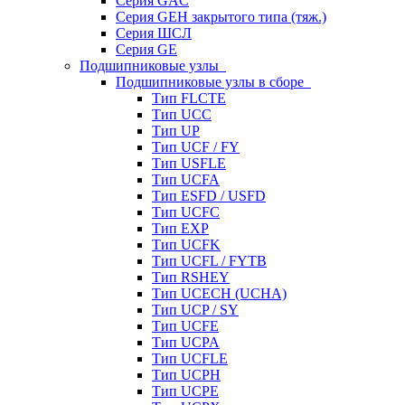
Серия GAC
Серия GEH закрытого типа (тяж.)
Серия ШСЛ
Серия GE
Подшипниковые узлы
Подшипниковые узлы в сборе
Тип FLCTE
Тип UCC
Тип UP
Тип UCF / FY
Тип USFLE
Тип UCFA
Тип ESFD / USFD
Тип UCFC
Тип EXP
Тип UCFK
Тип UCFL / FYTB
Тип RSHEY
Тип UCECH (UCHA)
Тип UCP / SY
Тип UCFE
Тип UCPA
Тип UCFLE
Тип UCPH
Тип UCPE