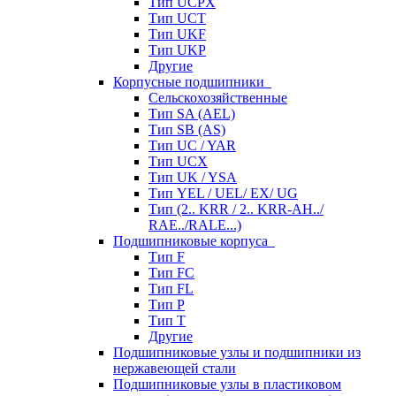
Тип UCPX
Тип UCT
Тип UKF
Тип UKP
Другие
Корпусные подшипники
Сельскохозяйственные
Тип SA (AEL)
Тип SB (AS)
Тип UC / YAR
Тип UCX
Тип UK / YSA
Тип YEL / UEL/ EX/ UG
Тип (2.. KRR / 2.. KRR-AH../
RAE../RALE...)
Подшипниковые корпуса
Тип F
Тип FC
Тип FL
Тип P
Тип T
Другие
Подшипниковые узлы и подшипники из
нержавеющей стали
Подшипниковые узлы в пластиковом