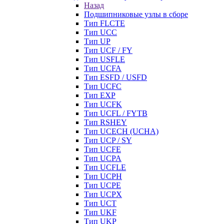
Назад
Подшипниковые узлы в сборе
Тип FLCTE
Тип UCC
Тип UP
Тип UCF / FY
Тип USFLE
Тип UCFA
Тип ESFD / USFD
Тип UCFC
Тип EXP
Тип UCFK
Тип UCFL / FYTB
Тип RSHEY
Тип UCECH (UCHA)
Тип UCP / SY
Тип UCFE
Тип UCPA
Тип UCFLE
Тип UCPH
Тип UCPE
Тип UCPX
Тип UCT
Тип UKF
Тип UKP