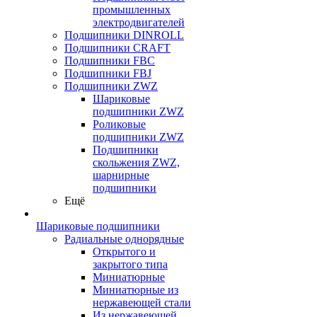
промышленных
электродвигателей
Подшипники DINROLL
Подшипники CRAFT
Подшипники FBC
Подшипники FBJ
Подшипники ZWZ
Шариковые
подшипники ZWZ
Роликовые
подшипники ZWZ
Подшипники
скольжения ZWZ,
шарнирные
подшипники
Ещё
Шариковые подшипники
Радиальные однорядные
Открытого и
закрытого типа
Миниатюрные
Миниатюрные из
нержавеющей стали
Из нержавеющей