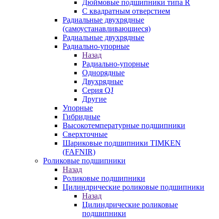
Дюймовые подшипники типа R
С квадратным отверстием
Радиальные двухрядные
(самоустанавливающиеся)
Радиальные двухрядные
Радиально-упорные
Назад
Радиально-упорные
Однорядные
Двухрядные
Серия QJ
Другие
Упорные
Гибридные
Высокотемпературные подшипники
Сверхточные
Шариковые подшипники TIMKEN
(FAFNIR)
Роликовые подшипники
Назад
Роликовые подшипники
Цилиндрические роликовые подшипники
Назад
Цилиндрические роликовые
подшипники