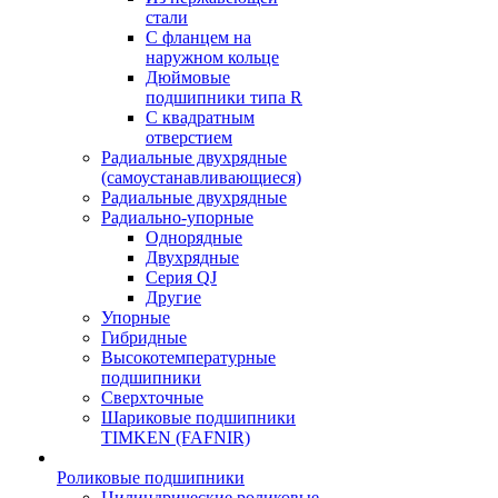
стали
С фланцем на
наружном кольце
Дюймовые
подшипники типа R
С квадратным
отверстием
Радиальные двухрядные
(самоустанавливающиеся)
Радиальные двухрядные
Радиально-упорные
Однорядные
Двухрядные
Серия QJ
Другие
Упорные
Гибридные
Высокотемпературные
подшипники
Сверхточные
Шариковые подшипники
TIMKEN (FAFNIR)
Роликовые подшипники
Цилиндрические роликовые