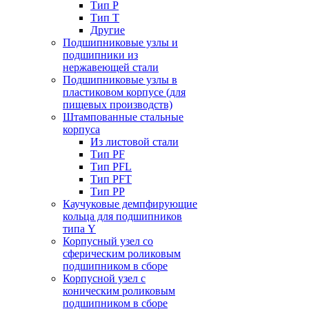
Тип P
Тип T
Другие
Подшипниковые узлы и
подшипники из
нержавеющей стали
Подшипниковые узлы в
пластиковом корпусе (для
пищевых производств)
Штампованные стальные
корпуса
Из листовой стали
Тип PF
Тип PFL
Тип PFT
Тип PP
Каучуковые демпфирующие
кольца для подшипников
типа Y
Корпусный узел со
сферическим роликовым
подшипником в сборе
Корпусной узел с
коническим роликовым
подшипником в сборе