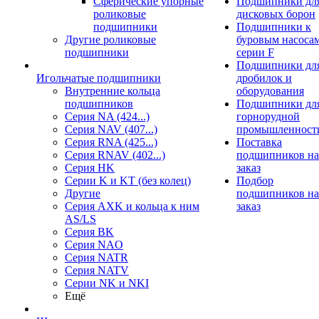
Сферические упорные
Подшипники дл
роликовые
дисковых борон
подшипники
Подшипники к
Другие роликовые
буровым насоса
подшипники
серии F
Подшипники дл
Игольчатые подшипники
дробилок и
Внутренние кольца
оборудования
подшипников
Подшипники дл
Серия NA (424...)
горнорудной
Серия NAV (407...)
промышленност
Серия RNA (425...)
Поставка
Серия RNAV (402...)
подшипников на
Серия HK
заказ
Серии K и KT (без колец)
Подбор
Другие
подшипников на
Серия AXK и кольца к ним
заказ
AS/LS
Серия BK
Серия NAO
Серия NATR
Серия NATV
Серии NK и NKI
Ещё