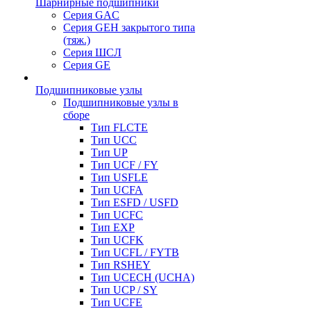
Шарнирные подшипники
Серия GAC
Серия GEH закрытого типа
(тяж.)
Серия ШСЛ
Серия GE
Подшипниковые узлы
Подшипниковые узлы в
сборе
Тип FLCTE
Тип UCC
Тип UP
Тип UCF / FY
Тип USFLE
Тип UCFA
Тип ESFD / USFD
Тип UCFC
Тип EXP
Тип UCFK
Тип UCFL / FYTB
Тип RSHEY
Тип UCECH (UCHA)
Тип UCP / SY
Тип UCFE