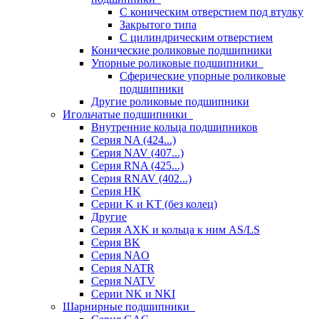
С коническим отверстием под втулку
Закрытого типа
С цилиндрическим отверстием
Конические роликовые подшипники
Упорные роликовые подшипники
Сферические упорные роликовые
подшипники
Другие роликовые подшипники
Игольчатые подшипники
Внутренние кольца подшипников
Серия NA (424...)
Серия NAV (407...)
Серия RNA (425...)
Серия RNAV (402...)
Серия HK
Серии K и KT (без колец)
Другие
Серия AXK и кольца к ним AS/LS
Серия BK
Серия NAO
Серия NATR
Серия NATV
Серии NK и NKI
Шарнирные подшипники