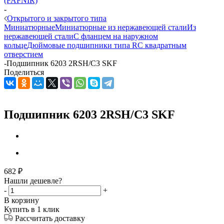
(FAFNIR)
-
Открытого и закрытого типа
Миниатюрные
Миниатюрные из нержавеющей стали
Из
нержавеющей стали
С фланцем на наружном
кольце
Дюймовые подшипники типа R
С квадратным
отверстием
-
Подшипник 6203 2RSH/C3 SKF
Поделиться
Подшипник 6203 2RSH/C3 SKF
682
₽
Нашли дешевле?
-
+
В корзину
Купить в 1 клик
Рассчитать доставку