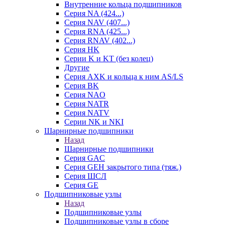
Внутренние кольца подшипников
Серия NA (424...)
Серия NAV (407...)
Серия RNA (425...)
Серия RNAV (402...)
Серия HK
Серии K и KT (без колец)
Другие
Серия AXK и кольца к ним AS/LS
Серия BK
Серия NAO
Серия NATR
Серия NATV
Серии NK и NKI
Шарнирные подшипники
Назад
Шарнирные подшипники
Серия GAC
Серия GEH закрытого типа (тяж.)
Серия ШСЛ
Серия GE
Подшипниковые узлы
Назад
Подшипниковые узлы
Подшипниковые узлы в сборе