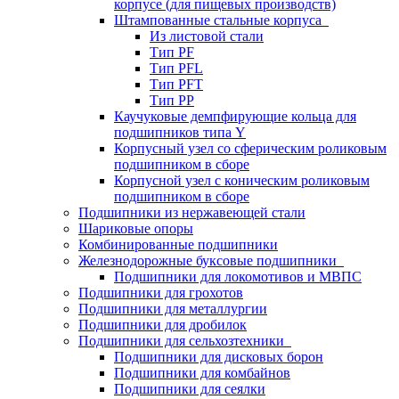
корпусе (для пищевых производств)
Штампованные стальные корпуса
Из листовой стали
Тип PF
Тип PFL
Тип PFT
Тип PP
Каучуковые демпфирующие кольца для
подшипников типа Y
Корпусный узел со сферическим роликовым
подшипником в сборе
Корпусной узел с коническим роликовым
подшипником в сборе
Подшипники из нержавеющей стали
Шариковые опоры
Комбинированные подшипники
Железнодорожные буксовые подшипники
Подшипники для локомотивов и МВПС
Подшипники для грохотов
Подшипники для металлургии
Подшипники для дробилок
Подшипники для сельхозтехники
Подшипники для дисковых борон
Подшипники для комбайнов
Подшипники для сеялки