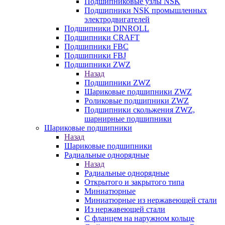
Подшипниковые узлы NSK
Подшипники NSK промышленных
электродвигателей
Подшипники DINROLL
Подшипники CRAFT
Подшипники FBC
Подшипники FBJ
Подшипники ZWZ
Назад
Подшипники ZWZ
Шариковые подшипники ZWZ
Роликовые подшипники ZWZ
Подшипники скольжения ZWZ,
шарнирные подшипники
Шариковые подшипники
Назад
Шариковые подшипники
Радиальные однорядные
Назад
Радиальные однорядные
Открытого и закрытого типа
Миниатюрные
Миниатюрные из нержавеющей стали
Из нержавеющей стали
С фланцем на наружном кольце