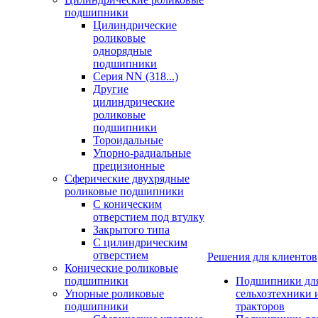
подшипники
Цилиндрические
роликовые
однорядные
подшипники
Серия NN (318...)
Другие
цилиндрические
роликовые
подшипники
Тороидальные
Упорно-радиальные
прецизионные
Сферические двухрядные
роликовые подшипники
С коническим
отверстием под втулку
Закрытого типа
С цилиндрическим
отверстием
Решения для клиентов
Конические роликовые
подшипники
Подшипники дл
Упорные роликовые
сельхозтехники 
подшипники
тракторов