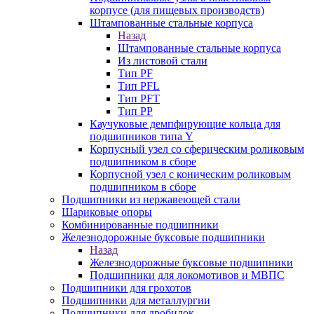
корпусе (для пищевых производств)
Штампованные стальные корпуса
Назад
Штампованные стальные корпуса
Из листовой стали
Тип PF
Тип PFL
Тип PFT
Тип PP
Каучуковые демпфирующие кольца для
подшипников типа Y
Корпусный узел со сферическим роликовым
подшипником в сборе
Корпусной узел с коническим роликовым
подшипником в сборе
Подшипники из нержавеющей стали
Шариковые опоры
Комбинированные подшипники
Железнодорожные буксовые подшипники
Назад
Железнодорожные буксовые подшипники
Подшипники для локомотивов и МВПС
Подшипники для грохотов
Подшипники для металлургии
Подшипники для дробилок