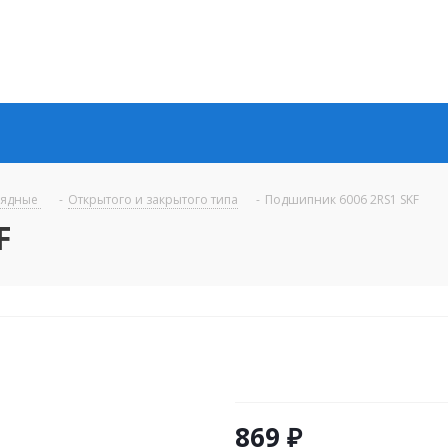
рядные
-
Открытого и закрытого типа
-
Подшипник 6006 2RS1 SKF
F
869
₽