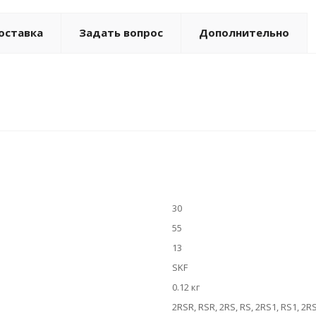
оставка
Задать вопрос
Дополнительно
30
55
13
SKF
0.12 кг
2RSR, RSR, 2RS, RS, 2RS1, RS1, 2R