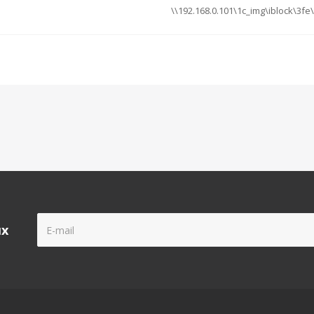
\\192.168.0.101\1c_img\iblock\3
ых