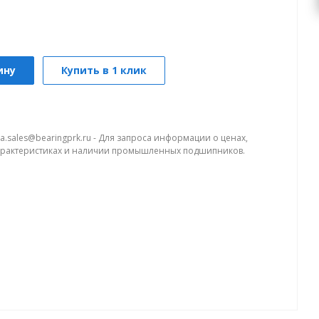
ину
Купить в 1 клик
a.sales@bearingprk.ru - Для запроса информации о ценах,
арактеристиках и наличии промышленных подшипников.