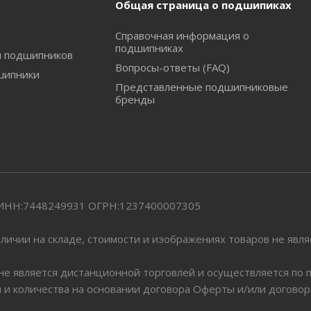
Общая страница о подшипиках
Справочная информация о
подшипниках
и подшипников
Вопросы-ответы (FAQ)
шипники
Представленные подшипниковые
бренды
" ИНН:7448249931 ОГРН:1237400007305
личии на складе, стоимости и изображениях товаров не явл
 не является дистанционной торговлей и осуществляется по
я и количества на основании договора Оферты и/или догово