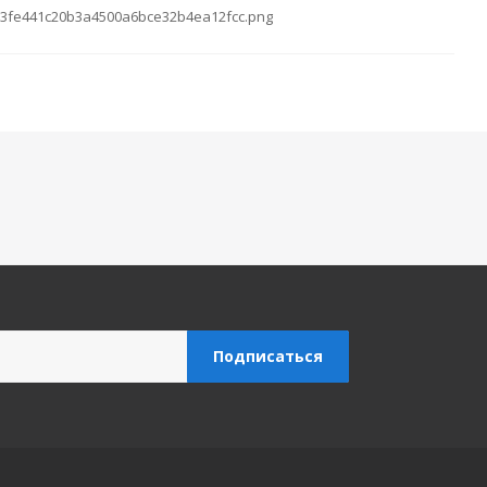
fe\3fe441c20b3a4500a6bce32b4ea12fcc.png