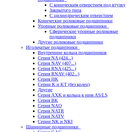
С коническим отверстием под втулку
Закрытого типа
С цилиндрическим отверстием
Конические роликовые подшипники
Упорные роликовые подшипники
Сферические упорные роликовые
подшипники
Другие роликовые подшипники
Игольчатые подшипники
Внутренние кольца подшипников
Серия NA (424...)
Серия NAV (407...)
Серия RNA (425...)
Серия RNAV (402...)
Серия HK
Серии K и KT (без колец)
Другие
Серия AXK и кольца к ним AS/LS
Серия BK
Серия NAO
Серия NATR
Серия NATV
Серии NK и NKI
Шарнирные подшипники