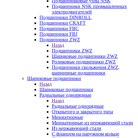
Подшипниковые узлы NSK
Подшипники NSK промышленных
электродвигателей
Подшипники DINROLL
Подшипники CRAFT
Подшипники FBC
Подшипники FBJ
Подшипники ZWZ
Назад
Подшипники ZWZ
Шариковые подшипники ZWZ
Роликовые подшипники ZWZ
Подшипники скольжения ZWZ,
шарнирные подшипники
Шариковые подшипники
Назад
Шариковые подшипники
Радиальные однорядные
Назад
Радиальные однорядные
Открытого и закрытого типа
Миниатюрные
Миниатюрные из нержавеющей стали
Из нержавеющей стали
С фланцем на наружном кольце