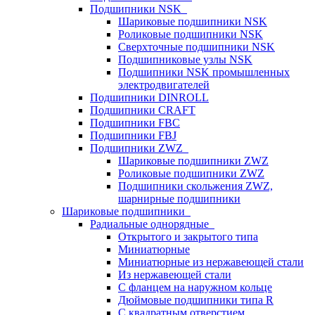
Подшипники NSK
Шариковые подшипники NSK
Роликовые подшипники NSK
Сверхточные подшипники NSK
Подшипниковые узлы NSK
Подшипники NSK промышленных
электродвигателей
Подшипники DINROLL
Подшипники CRAFT
Подшипники FBC
Подшипники FBJ
Подшипники ZWZ
Шариковые подшипники ZWZ
Роликовые подшипники ZWZ
Подшипники скольжения ZWZ,
шарнирные подшипники
Шариковые подшипники
Радиальные однорядные
Открытого и закрытого типа
Миниатюрные
Миниатюрные из нержавеющей стали
Из нержавеющей стали
С фланцем на наружном кольце
Дюймовые подшипники типа R
С квадратным отверстием