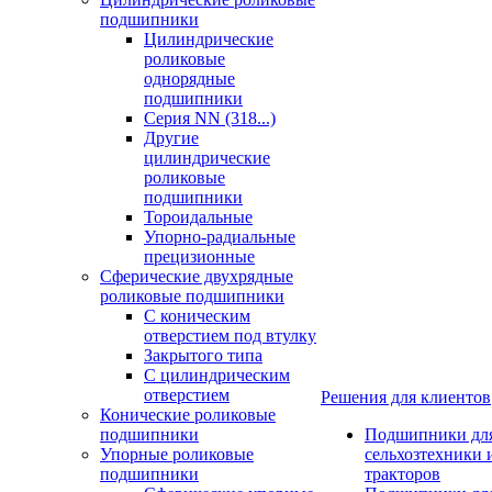
подшипники
Цилиндрические
роликовые
однорядные
подшипники
Серия NN (318...)
Другие
цилиндрические
роликовые
подшипники
Тороидальные
Упорно-радиальные
прецизионные
Сферические двухрядные
роликовые подшипники
С коническим
отверстием под втулку
Закрытого типа
С цилиндрическим
отверстием
Решения для клиентов
Конические роликовые
подшипники
Подшипники дл
Упорные роликовые
сельхозтехники 
подшипники
тракторов