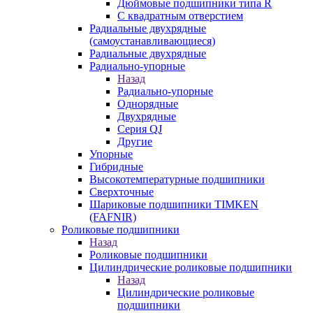
Дюймовые подшипники типа R
С квадратным отверстием
Радиальные двухрядные
(самоустанавливающиеся)
Радиальные двухрядные
Радиально-упорные
Назад
Радиально-упорные
Однорядные
Двухрядные
Серия QJ
Другие
Упорные
Гибридные
Высокотемпературные подшипники
Сверхточные
Шариковые подшипники TIMKEN
(FAFNIR)
Роликовые подшипники
Назад
Роликовые подшипники
Цилиндрические роликовые подшипники
Назад
Цилиндрические роликовые
подшипники