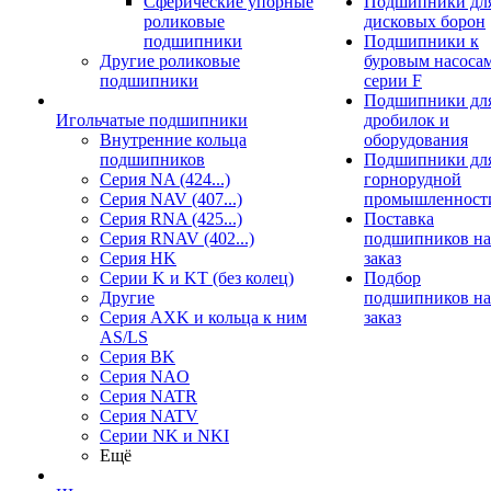
Сферические упорные
Подшипники дл
роликовые
дисковых борон
подшипники
Подшипники к
Другие роликовые
буровым насоса
подшипники
серии F
Подшипники дл
Игольчатые подшипники
дробилок и
Внутренние кольца
оборудования
подшипников
Подшипники дл
Серия NA (424...)
горнорудной
Серия NAV (407...)
промышленност
Серия RNA (425...)
Поставка
Серия RNAV (402...)
подшипников на
Серия HK
заказ
Серии K и KT (без колец)
Подбор
Другие
подшипников на
Серия AXK и кольца к ним
заказ
AS/LS
Серия BK
Серия NAO
Серия NATR
Серия NATV
Серии NK и NKI
Ещё