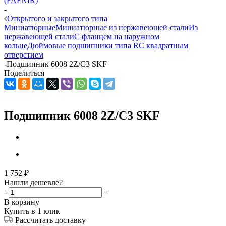
(FAFNIR)
-
Открытого и закрытого типа
Миниатюрные
Миниатюрные из нержавеющей стали
Из
нержавеющей стали
С фланцем на наружном
кольце
Дюймовые подшипники типа R
С квадратным
отверстием
-
Подшипник 6008 2Z/C3 SKF
Поделиться
Подшипник 6008 2Z/C3 SKF
1 752
₽
Нашли дешевле?
-
+
В корзину
Купить в 1 клик
Рассчитать доставку