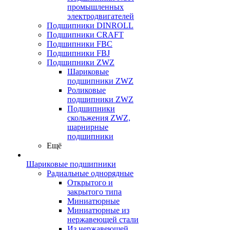
промышленных
электродвигателей
Подшипники DINROLL
Подшипники CRAFT
Подшипники FBC
Подшипники FBJ
Подшипники ZWZ
Шариковые
подшипники ZWZ
Роликовые
подшипники ZWZ
Подшипники
скольжения ZWZ,
шарнирные
подшипники
Ещё
Шариковые подшипники
Радиальные однорядные
Открытого и
закрытого типа
Миниатюрные
Миниатюрные из
нержавеющей стали
Из нержавеющей