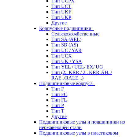
Тип UCPX
Тип UCT
Тип UKF
Тип UKP
Другие
Корпусные подшипники
Сельскохозяйственные
Тип SA (AEL)
Тип SB (AS)
Тип UC / YAR
Тип UCX
Тип UK / YSA
Тип YEL / UEL/ EX/ UG
Тип (2.. KRR / 2.. KRR-AH../
RAE../RALE...)
Подшипниковые корпуса
Тип F
Тип FC
Тип FL
Тип P
Тип T
Другие
Подшипниковые узлы и подшипники из
нержавеющей стали
Подшипниковые узлы в пластиковом