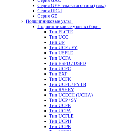
Серия GAC
Серия GEH закрытого типа (тяж.)
Серия ШСЛ
Серия GE
Подшипниковые узлы
Подшипниковые узлы в сборе
Тип FLCTE
Тип UCC
Тип UP
Тип UCF / FY
Тип USFLE
Тип UCFA
Тип ESFD / USFD
Тип UCFC
Тип EXP
Тип UCFK
Тип UCFL / FYTB
Тип RSHEY
Тип UCECH (UCHA)
Тип UCP / SY
Тип UCFE
Тип UCPA
Тип UCFLE
Тип UCPH
Тип UCPE