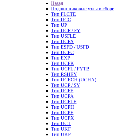
Назад
Подшипниковые узлы в сборе
Тип FLCTE
Тип UCC
Тип UP
Тип UCF / FY
Тип USFLE
Тип UCFA
Тип ESFD / USFD
Тип UCFC
Тип EXP
Тип UCFK
Тип UCFL / FYTB
Тип RSHEY
Тип UCECH (UCHA)
Тип UCP / SY
Тип UCFE
Тип UCPA
Тип UCFLE
Тип UCPH
Тип UCPE
Тип UCPX
Тип UCT
Тип UKF
Тип UKP