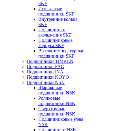
SKF
Игольчатые
подшипники SKF
Внутренние кольца
SKF
Подшипники
скольжения SKF
Подшипниковые
корпуса SKF
Высокотемпературные
подшипники SKF
Подшипники TIMKEN
Подшипники FAG
Подшипники INA
Подшипники KOYO
Подшипники NSK
Шариковые
подшипники NSK
Роликовые
подшипники NSK
Сверхточные
подшипники NSK
Подшипниковые узлы
NSK
Подшипники NSK