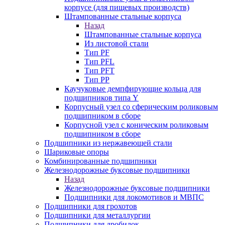
корпусе (для пищевых производств)
Штампованные стальные корпуса
Назад
Штампованные стальные корпуса
Из листовой стали
Тип PF
Тип PFL
Тип PFT
Тип PP
Каучуковые демпфирующие кольца для
подшипников типа Y
Корпусный узел со сферическим роликовым
подшипником в сборе
Корпусной узел с коническим роликовым
подшипником в сборе
Подшипники из нержавеющей стали
Шариковые опоры
Комбинированные подшипники
Железнодорожные буксовые подшипники
Назад
Железнодорожные буксовые подшипники
Подшипники для локомотивов и МВПС
Подшипники для грохотов
Подшипники для металлургии
Подшипники для дробилок