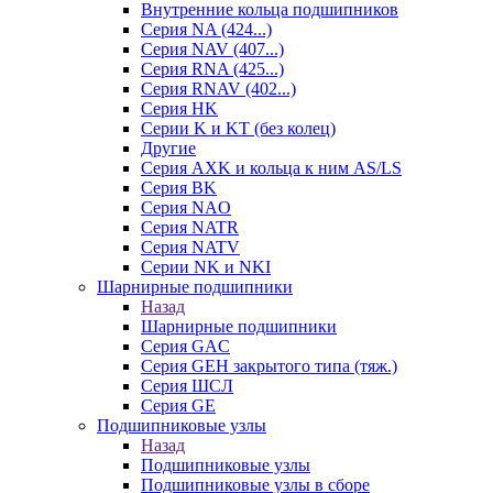
Внутренние кольца подшипников
Серия NA (424...)
Серия NAV (407...)
Серия RNA (425...)
Серия RNAV (402...)
Серия HK
Серии K и KT (без колец)
Другие
Серия AXK и кольца к ним AS/LS
Серия BK
Серия NAO
Серия NATR
Серия NATV
Серии NK и NKI
Шарнирные подшипники
Назад
Шарнирные подшипники
Серия GAC
Серия GEH закрытого типа (тяж.)
Серия ШСЛ
Серия GE
Подшипниковые узлы
Назад
Подшипниковые узлы
Подшипниковые узлы в сборе