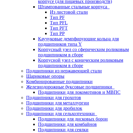
корпусе (для пищевых производств)
Штампованные стальные корпуса
Из листовой стали
Тип PF
Тип PFL
Тип PFT
Тип PP
Каучуковые демпфирующие кольца для
подшипников типа Y
Корпусный узел со сферическим роликовым
подшипником в сборе
Корпусной узел с коническим роликовым
подшипником в сборе
Подшипники из нержавеющей стали
Шариковые опоры
Комбинированные подшипники
Железнодорожные буксовые подшипники
Подшипники для локомотивов и МВПС
Подшипники для грохотов
Подшипники для металлургии
Подшипники для дробилок
Подшипники для сельхозтехники
Подшипники для дисковых борон
Подшипники для комбайнов
Подшипники для сеялки