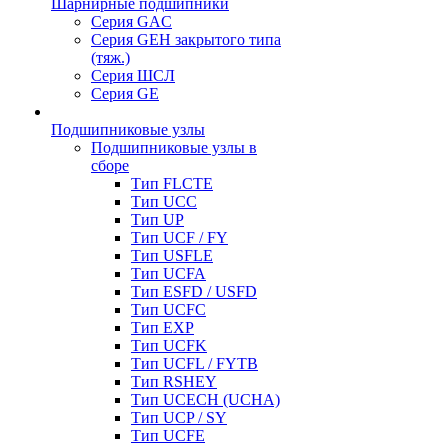
Шарнирные подшипники
Серия GAC
Серия GEH закрытого типа
(тяж.)
Серия ШСЛ
Серия GE
Подшипниковые узлы
Подшипниковые узлы в
сборе
Тип FLCTE
Тип UCC
Тип UP
Тип UCF / FY
Тип USFLE
Тип UCFA
Тип ESFD / USFD
Тип UCFC
Тип EXP
Тип UCFK
Тип UCFL / FYTB
Тип RSHEY
Тип UCECH (UCHA)
Тип UCP / SY
Тип UCFE