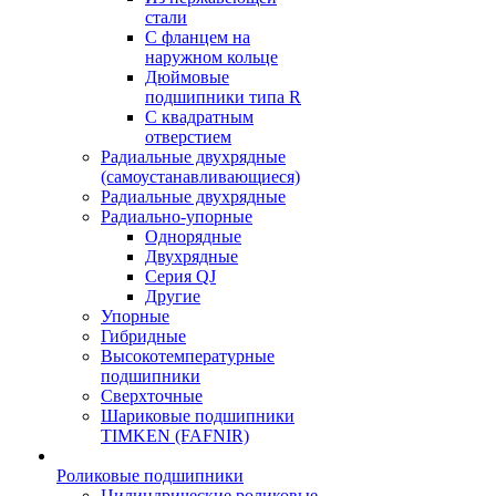
стали
С фланцем на
наружном кольце
Дюймовые
подшипники типа R
С квадратным
отверстием
Радиальные двухрядные
(самоустанавливающиеся)
Радиальные двухрядные
Радиально-упорные
Однорядные
Двухрядные
Серия QJ
Другие
Упорные
Гибридные
Высокотемпературные
подшипники
Сверхточные
Шариковые подшипники
TIMKEN (FAFNIR)
Роликовые подшипники
Цилиндрические роликовые