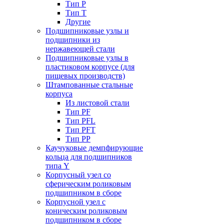
Тип P
Тип T
Другие
Подшипниковые узлы и
подшипники из
нержавеющей стали
Подшипниковые узлы в
пластиковом корпусе (для
пищевых производств)
Штампованные стальные
корпуса
Из листовой стали
Тип PF
Тип PFL
Тип PFT
Тип PP
Каучуковые демпфирующие
кольца для подшипников
типа Y
Корпусный узел со
сферическим роликовым
подшипником в сборе
Корпусной узел с
коническим роликовым
подшипником в сборе