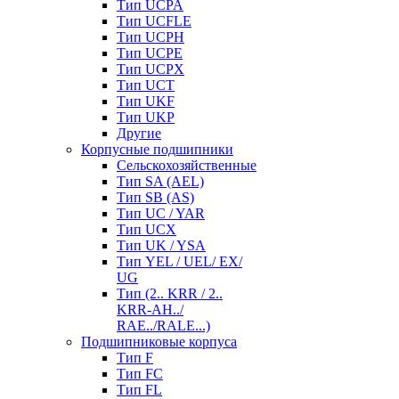
Тип UCPA
Тип UCFLE
Тип UCPH
Тип UCPE
Тип UCPX
Тип UCT
Тип UKF
Тип UKP
Другие
Корпусные подшипники
Сельскохозяйственные
Тип SA (AEL)
Тип SB (AS)
Тип UC / YAR
Тип UCX
Тип UK / YSA
Тип YEL / UEL/ EX/
UG
Тип (2.. KRR / 2..
KRR-AH../
RAE../RALE...)
Подшипниковые корпуса
Тип F
Тип FC
Тип FL