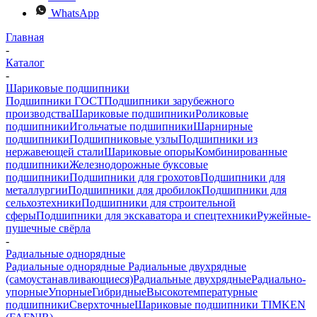
WhatsApp
Главная
-
Каталог
-
Шариковые подшипники
Подшипники ГОСТ
Подшипники зарубежного
производства
Шариковые подшипники
Роликовые
подшипники
Игольчатые подшипники
Шарнирные
подшипники
Подшипниковые узлы
Подшипники из
нержавеющей стали
Шариковые опоры
Комбинированные
подшипники
Железнодорожные буксовые
подшипники
Подшипники для грохотов
Подшипники для
металлургии
Подшипники для дробилок
Подшипники для
сельхозтехники
Подшипники для строительной
сферы
Подшипники для экскаватора и спецтехники
Ружейные-
пушечные свёрла
-
Радиальные однорядные
Радиальные однорядные
Радиальные двухрядные
(самоустанавливающиеся)
Радиальные двухрядные
Радиально-
упорные
Упорные
Гибридные
Высокотемпературные
подшипники
Сверхточные
Шариковые подшипники TIMKEN