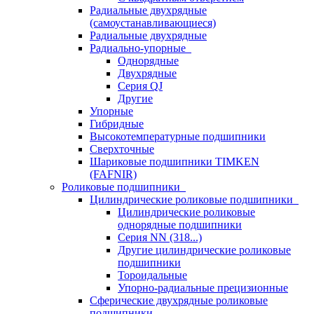
Радиальные двухрядные
(самоустанавливающиеся)
Радиальные двухрядные
Радиально-упорные
Однорядные
Двухрядные
Серия QJ
Другие
Упорные
Гибридные
Высокотемпературные подшипники
Сверхточные
Шариковые подшипники TIMKEN
(FAFNIR)
Роликовые подшипники
Цилиндрические роликовые подшипники
Цилиндрические роликовые
однорядные подшипники
Серия NN (318...)
Другие цилиндрические роликовые
подшипники
Тороидальные
Упорно-радиальные прецизионные
Сферические двухрядные роликовые
подшипники