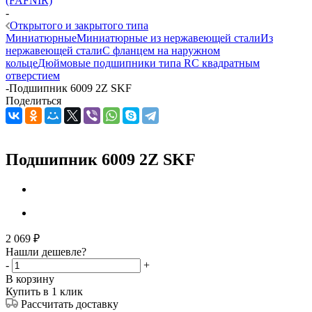
(FAFNIR)
-
Открытого и закрытого типа
Миниатюрные
Миниатюрные из нержавеющей стали
Из
нержавеющей стали
С фланцем на наружном
кольце
Дюймовые подшипники типа R
С квадратным
отверстием
-
Подшипник 6009 2Z SKF
Поделиться
Подшипник 6009 2Z SKF
2 069
₽
Нашли дешевле?
-
+
В корзину
Купить в 1 клик
Рассчитать доставку