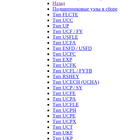
Назад
Подшипниковые узлы в сборе
Тип FLCTE
Тип UCC
Тип UP
Тип UCF / FY
Тип USFLE
Тип UCFA
Тип ESFD / USFD
Тип UCFC
Тип EXP
Тип UCFK
Тип UCFL / FYTB
Тип RSHEY
Тип UCECH (UCHA)
Тип UCP / SY
Тип UCFE
Тип UCPA
Тип UCFLE
Тип UCPH
Тип UCPE
Тип UCPX
Тип UCT
Тип UKF
Тип UKP