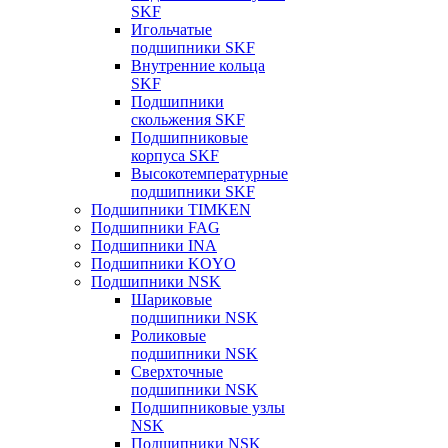
SKF
Игольчатые
подшипники SKF
Внутренние кольца
SKF
Подшипники
скольжения SKF
Подшипниковые
корпуса SKF
Высокотемпературные
подшипники SKF
Подшипники TIMKEN
Подшипники FAG
Подшипники INA
Подшипники KOYO
Подшипники NSK
Шариковые
подшипники NSK
Роликовые
подшипники NSK
Сверхточные
подшипники NSK
Подшипниковые узлы
NSK
Подшипники NSK