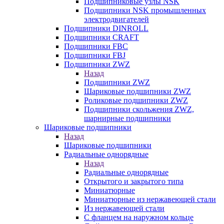
Подшипниковые узлы NSK
Подшипники NSK промышленных
электродвигателей
Подшипники DINROLL
Подшипники CRAFT
Подшипники FBC
Подшипники FBJ
Подшипники ZWZ
Назад
Подшипники ZWZ
Шариковые подшипники ZWZ
Роликовые подшипники ZWZ
Подшипники скольжения ZWZ,
шарнирные подшипники
Шариковые подшипники
Назад
Шариковые подшипники
Радиальные однорядные
Назад
Радиальные однорядные
Открытого и закрытого типа
Миниатюрные
Миниатюрные из нержавеющей стали
Из нержавеющей стали
С фланцем на наружном кольце