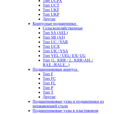
Тип UCPX
Тип UCT
Тип UKF
Тип UKP
Другие
Корпусные подшипники
Сельскохозяйственные
Тип SA (AEL)
Тип SB (AS)
Тип UC / YAR
Тип UCX
Тип UK / YSA
Тип YEL / UEL/ EX/ UG
Тип (2.. KRR / 2.. KRR-AH../
RAE../RALE...)
Подшипниковые корпуса
Тип F
Тип FC
Тип FL
Тип P
Тип T
Другие
Подшипниковые узлы и подшипники из
нержавеющей стали
Подшипниковые узлы в пластиковом