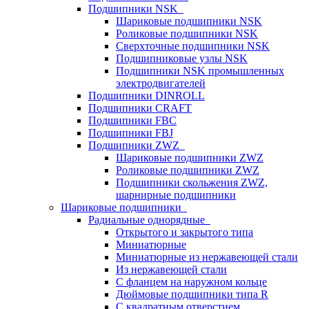
Подшипники NSK
Шариковые подшипники NSK
Роликовые подшипники NSK
Сверхточные подшипники NSK
Подшипниковые узлы NSK
Подшипники NSK промышленных
электродвигателей
Подшипники DINROLL
Подшипники CRAFT
Подшипники FBC
Подшипники FBJ
Подшипники ZWZ
Шариковые подшипники ZWZ
Роликовые подшипники ZWZ
Подшипники скольжения ZWZ,
шарнирные подшипники
Шариковые подшипники
Радиальные однорядные
Открытого и закрытого типа
Миниатюрные
Миниатюрные из нержавеющей стали
Из нержавеющей стали
С фланцем на наружном кольце
Дюймовые подшипники типа R
С квадратным отверстием