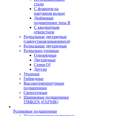
стали
С фланцем на
наружном кольце
Дюймовые
подшипники типа R
С квадратным
отверстием
Радиальные двухрядные
(самоустанавливающиеся)
Радиальные двухрядные
Радиально-упорные
Однорядные
Двухрядные
Серия QJ
Другие
Упорные
Гибридные
Высокотемпературные
подшипники
Сверхточные
Шариковые подшипники
TIMKEN (FAFNIR)
Роликовые подшипники
Цилиндрические роликовые