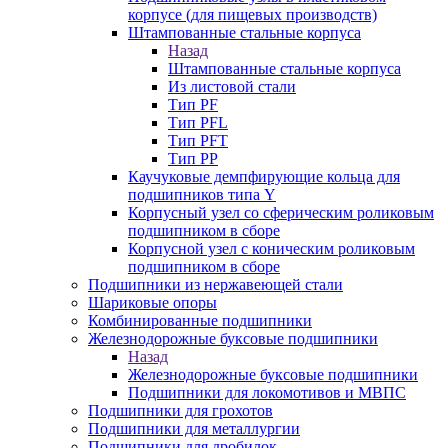
корпусе (для пищевых производств)
Штампованные стальные корпуса
Назад
Штампованные стальные корпуса
Из листовой стали
Тип PF
Тип PFL
Тип PFT
Тип PP
Каучуковые демпфирующие кольца для
подшипников типа Y
Корпусный узел со сферическим роликовым
подшипником в сборе
Корпусной узел с коническим роликовым
подшипником в сборе
Подшипники из нержавеющей стали
Шариковые опоры
Комбинированные подшипники
Железнодорожные буксовые подшипники
Назад
Железнодорожные буксовые подшипники
Подшипники для локомотивов и МВПС
Подшипники для грохотов
Подшипники для металлургии
Подшипники для дробилок