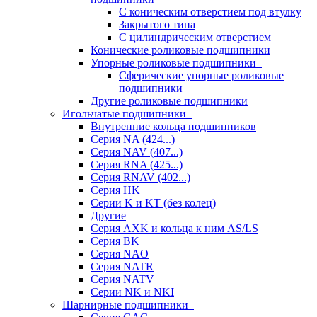
С коническим отверстием под втулку
Закрытого типа
С цилиндрическим отверстием
Конические роликовые подшипники
Упорные роликовые подшипники
Сферические упорные роликовые
подшипники
Другие роликовые подшипники
Игольчатые подшипники
Внутренние кольца подшипников
Серия NA (424...)
Серия NAV (407...)
Серия RNA (425...)
Серия RNAV (402...)
Серия HK
Серии K и KT (без колец)
Другие
Серия AXK и кольца к ним AS/LS
Серия BK
Серия NAO
Серия NATR
Серия NATV
Серии NK и NKI
Шарнирные подшипники