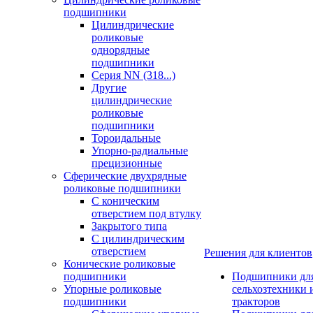
подшипники
Цилиндрические
роликовые
однорядные
подшипники
Серия NN (318...)
Другие
цилиндрические
роликовые
подшипники
Тороидальные
Упорно-радиальные
прецизионные
Сферические двухрядные
роликовые подшипники
С коническим
отверстием под втулку
Закрытого типа
С цилиндрическим
отверстием
Решения для клиентов
Конические роликовые
подшипники
Подшипники дл
Упорные роликовые
сельхозтехники 
подшипники
тракторов