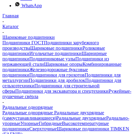
WhatsApp
Главная
-
Каталог
-
Шариковые подшипники
Подшипники ГОСТ
Подшипники зарубежного
производства
Шариковые подшипники
Роликовые
подшипники
Игольчатые подшипники
Шарнирные
подшипники
Подшипниковые узлы
Подшипники из
нержавеющей стали
Шариковые опоры
Комбинированные
подшипники
Железнодорожные буксовые
подшипники
Подшипники для грохотов
Подшипники для
металлургии
Подшипники для дробилок
Подшипники для
сельхозтехники
Подшипники для строительной
сферы
Подшипники для экскаватора и спецтехники
Ружейные-
пушечные свёрла
-
Радиальные однорядные
Радиальные однорядные
Радиальные двухрядные
(самоустанавливающиеся)
Радиальные двухрядные
Радиально-
упорные
Упорные
Гибридные
Высокотемпературные
подшипники
Сверхточные
Шариковые подшипники TIMKEN