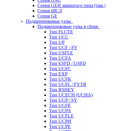
Серия GAC
Серия GEH закрытого типа (тяж.)
Серия ШСЛ
Серия GE
Подшипниковые узлы
Подшипниковые узлы в сборе
Тип FLCTE
Тип UCC
Тип UP
Тип UCF / FY
Тип USFLE
Тип UCFA
Тип ESFD / USFD
Тип UCFC
Тип EXP
Тип UCFK
Тип UCFL / FYTB
Тип RSHEY
Тип UCECH (UCHA)
Тип UCP / SY
Тип UCFE
Тип UCPA
Тип UCFLE
Тип UCPH
Тип UCPE