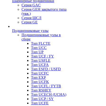
Шарнирные подшипники
Серия GAC
Серия GEH закрытого типа
(тяж.)
Серия ШСЛ
Серия GE
Подшипниковые узлы
Подшипниковые узлы в
сборе
Тип FLCTE
Тип UCC
Тип UP
Тип UCF / FY
Тип USFLE
Тип UCFA
Тип ESFD / USFD
Тип UCFC
Тип EXP
Тип UCFK
Тип UCFL / FYTB
Тип RSHEY
Тип UCECH (UCHA)
Тип UCP / SY
Тип UCFE