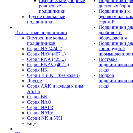
Сферические упорные
Подшипники дл
роликовые
дисковых борон
подшипники
Подшипники к
Другие роликовые
буровым насоса
подшипники
серии F
Подшипники дл
Игольчатые подшипники
дробилок и
Внутренние кольца
оборудования
подшипников
Подшипники дл
Серия NA (424...)
горнорудной
Серия NAV (407...)
промышленност
Серия RNA (425...)
Поставка
Серия RNAV (402...)
подшипников на
Серия HK
заказ
Серии K и KT (без колец)
Подбор
Другие
подшипников на
Серия AXK и кольца к ним
заказ
AS/LS
Серия BK
Серия NAO
Серия NATR
Серия NATV
Серии NK и NKI
Ещё