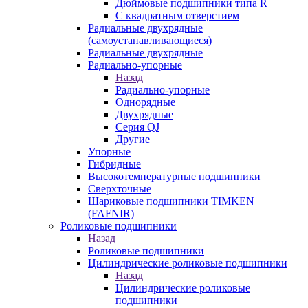
Дюймовые подшипники типа R
С квадратным отверстием
Радиальные двухрядные
(самоустанавливающиеся)
Радиальные двухрядные
Радиально-упорные
Назад
Радиально-упорные
Однорядные
Двухрядные
Серия QJ
Другие
Упорные
Гибридные
Высокотемпературные подшипники
Сверхточные
Шариковые подшипники TIMKEN
(FAFNIR)
Роликовые подшипники
Назад
Роликовые подшипники
Цилиндрические роликовые подшипники
Назад
Цилиндрические роликовые
подшипники