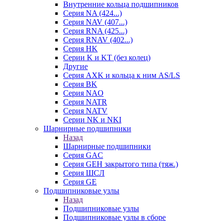
Внутренние кольца подшипников
Серия NA (424...)
Серия NAV (407...)
Серия RNA (425...)
Серия RNAV (402...)
Серия HK
Серии K и KT (без колец)
Другие
Серия AXK и кольца к ним AS/LS
Серия BK
Серия NAO
Серия NATR
Серия NATV
Серии NK и NKI
Шарнирные подшипники
Назад
Шарнирные подшипники
Серия GAC
Серия GEH закрытого типа (тяж.)
Серия ШСЛ
Серия GE
Подшипниковые узлы
Назад
Подшипниковые узлы
Подшипниковые узлы в сборе