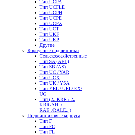
Тип UCPA
Тип UCFLE
Тип UCPH
Тип UCPE
Тип UCPX
Тип UCT
Тип UKF
Тип UKP
Другие
Корпусные подшипники
Сельскохозяйственные
Тип SA (AEL)
Тип SB (AS)
Тип UC / YAR
Тип UCX
Тип UK / YSA
Тип YEL / UEL/ EX/
UG
Тип (2.. KRR / 2..
KRR-AH../
RAE../RALE...)
Подшипниковые корпуса
Тип F
Тип FC
Тип FL