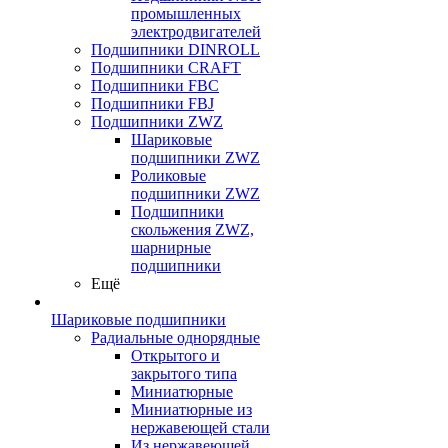
промышленных
электродвигателей
Подшипники DINROLL
Подшипники CRAFT
Подшипники FBC
Подшипники FBJ
Подшипники ZWZ
Шариковые
подшипники ZWZ
Роликовые
подшипники ZWZ
Подшипники
скольжения ZWZ,
шарнирные
подшипники
Ещё
Шариковые подшипники
Радиальные однорядные
Открытого и
закрытого типа
Миниатюрные
Миниатюрные из
нержавеющей стали
Из нержавеющей