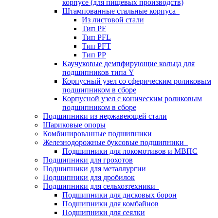
корпусе (для пищевых производств)
Штампованные стальные корпуса
Из листовой стали
Тип PF
Тип PFL
Тип PFT
Тип PP
Каучуковые демпфирующие кольца для
подшипников типа Y
Корпусный узел со сферическим роликовым
подшипником в сборе
Корпусной узел с коническим роликовым
подшипником в сборе
Подшипники из нержавеющей стали
Шариковые опоры
Комбинированные подшипники
Железнодорожные буксовые подшипники
Подшипники для локомотивов и МВПС
Подшипники для грохотов
Подшипники для металлургии
Подшипники для дробилок
Подшипники для сельхозтехники
Подшипники для дисковых борон
Подшипники для комбайнов
Подшипники для сеялки