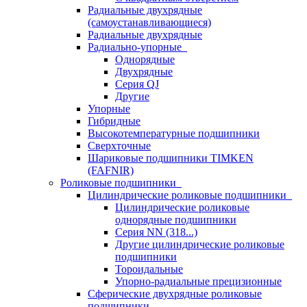
Радиальные двухрядные
(самоустанавливающиеся)
Радиальные двухрядные
Радиально-упорные
Однорядные
Двухрядные
Серия QJ
Другие
Упорные
Гибридные
Высокотемпературные подшипники
Сверхточные
Шариковые подшипники TIMKEN
(FAFNIR)
Роликовые подшипники
Цилиндрические роликовые подшипники
Цилиндрические роликовые
однорядные подшипники
Серия NN (318...)
Другие цилиндрические роликовые
подшипники
Тороидальные
Упорно-радиальные прецизионные
Сферические двухрядные роликовые
подшипники