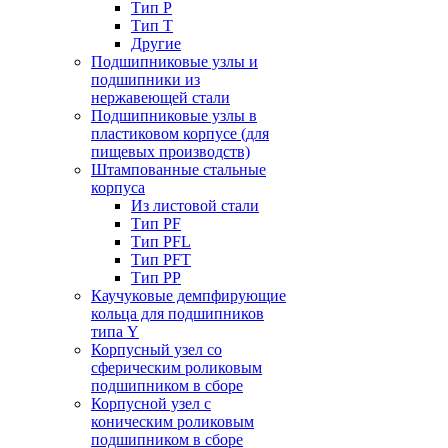
Тип P
Тип T
Другие
Подшипниковые узлы и
подшипники из
нержавеющей стали
Подшипниковые узлы в
пластиковом корпусе (для
пищевых производств)
Штампованные стальные
корпуса
Из листовой стали
Тип PF
Тип PFL
Тип PFT
Тип PP
Каучуковые демпфирующие
кольца для подшипников
типа Y
Корпусный узел со
сферическим роликовым
подшипником в сборе
Корпусной узел с
коническим роликовым
подшипником в сборе