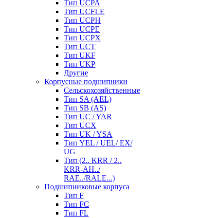
Тип UCPA
Тип UCFLE
Тип UCPH
Тип UCPE
Тип UCPX
Тип UCT
Тип UKF
Тип UKP
Другие
Корпусные подшипники
Сельскохозяйственные
Тип SA (AEL)
Тип SB (AS)
Тип UC / YAR
Тип UCX
Тип UK / YSA
Тип YEL / UEL/ EX/
UG
Тип (2.. KRR / 2..
KRR-AH../
RAE../RALE...)
Подшипниковые корпуса
Тип F
Тип FC
Тип FL