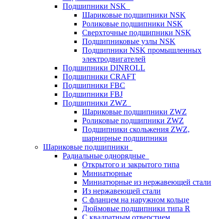
Подшипники NSK
Шариковые подшипники NSK
Роликовые подшипники NSK
Сверхточные подшипники NSK
Подшипниковые узлы NSK
Подшипники NSK промышленных
электродвигателей
Подшипники DINROLL
Подшипники CRAFT
Подшипники FBC
Подшипники FBJ
Подшипники ZWZ
Шариковые подшипники ZWZ
Роликовые подшипники ZWZ
Подшипники скольжения ZWZ,
шарнирные подшипники
Шариковые подшипники
Радиальные однорядные
Открытого и закрытого типа
Миниатюрные
Миниатюрные из нержавеющей стали
Из нержавеющей стали
С фланцем на наружном кольце
Дюймовые подшипники типа R
С квадратным отверстием