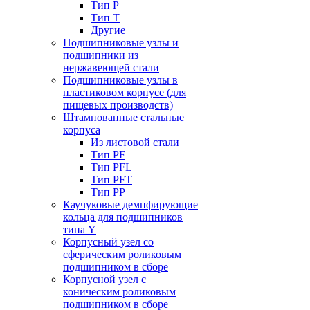
Тип P
Тип T
Другие
Подшипниковые узлы и
подшипники из
нержавеющей стали
Подшипниковые узлы в
пластиковом корпусе (для
пищевых производств)
Штампованные стальные
корпуса
Из листовой стали
Тип PF
Тип PFL
Тип PFT
Тип PP
Каучуковые демпфирующие
кольца для подшипников
типа Y
Корпусный узел со
сферическим роликовым
подшипником в сборе
Корпусной узел с
коническим роликовым
подшипником в сборе