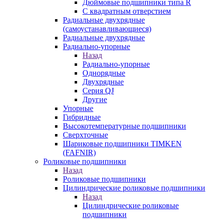
Дюймовые подшипники типа R
С квадратным отверстием
Радиальные двухрядные
(самоустанавливающиеся)
Радиальные двухрядные
Радиально-упорные
Назад
Радиально-упорные
Однорядные
Двухрядные
Серия QJ
Другие
Упорные
Гибридные
Высокотемпературные подшипники
Сверхточные
Шариковые подшипники TIMKEN
(FAFNIR)
Роликовые подшипники
Назад
Роликовые подшипники
Цилиндрические роликовые подшипники
Назад
Цилиндрические роликовые
подшипники