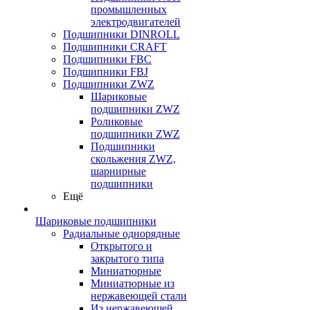
промышленных
электродвигателей
Подшипники DINROLL
Подшипники CRAFT
Подшипники FBC
Подшипники FBJ
Подшипники ZWZ
Шариковые
подшипники ZWZ
Роликовые
подшипники ZWZ
Подшипники
скольжения ZWZ,
шарнирные
подшипники
Ещё
Шариковые подшипники
Радиальные однорядные
Открытого и
закрытого типа
Миниатюрные
Миниатюрные из
нержавеющей стали
Из нержавеющей