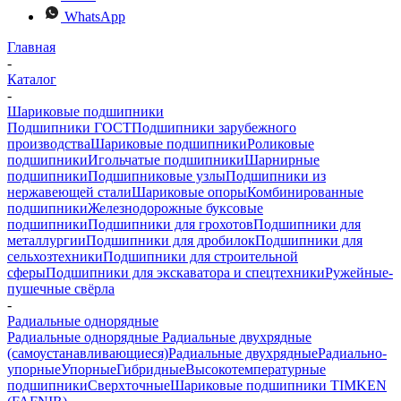
WhatsApp
Главная
-
Каталог
-
Шариковые подшипники
Подшипники ГОСТ
Подшипники зарубежного
производства
Шариковые подшипники
Роликовые
подшипники
Игольчатые подшипники
Шарнирные
подшипники
Подшипниковые узлы
Подшипники из
нержавеющей стали
Шариковые опоры
Комбинированные
подшипники
Железнодорожные буксовые
подшипники
Подшипники для грохотов
Подшипники для
металлургии
Подшипники для дробилок
Подшипники для
сельхозтехники
Подшипники для строительной
сферы
Подшипники для экскаватора и спецтехники
Ружейные-
пушечные свёрла
-
Радиальные однорядные
Радиальные однорядные
Радиальные двухрядные
(самоустанавливающиеся)
Радиальные двухрядные
Радиально-
упорные
Упорные
Гибридные
Высокотемпературные
подшипники
Сверхточные
Шариковые подшипники TIMKEN