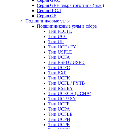
Серия GAC
Серия GEH закрытого типа (тяж.)
Серия ШСЛ
Серия GE
Подшипниковые узлы
Подшипниковые узлы в сборе
Тип FLCTE
Тип UCC
Тип UP
Тип UCF / FY
Тип USFLE
Тип UCFA
Тип ESFD / USFD
Тип UCFC
Тип EXP
Тип UCFK
Тип UCFL / FYTB
Тип RSHEY
Тип UCECH (UCHA)
Тип UCP / SY
Тип UCFE
Тип UCPA
Тип UCFLE
Тип UCPH
Тип UCPE