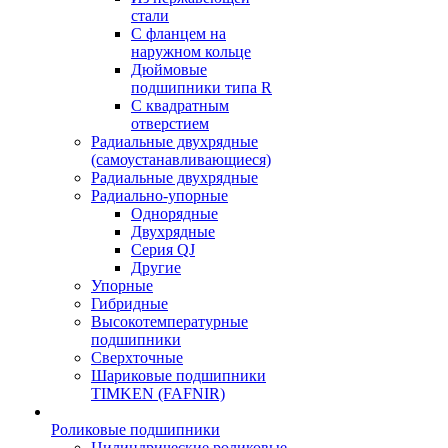
стали
С фланцем на
наружном кольце
Дюймовые
подшипники типа R
С квадратным
отверстием
Радиальные двухрядные
(самоустанавливающиеся)
Радиальные двухрядные
Радиально-упорные
Однорядные
Двухрядные
Серия QJ
Другие
Упорные
Гибридные
Высокотемпературные
подшипники
Сверхточные
Шариковые подшипники
TIMKEN (FAFNIR)
Роликовые подшипники
Цилиндрические роликовые