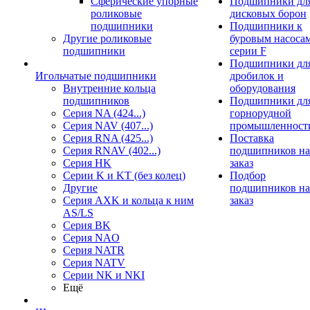
Сферические упорные
Подшипники дл
роликовые
дисковых борон
подшипники
Подшипники к
Другие роликовые
буровым насоса
подшипники
серии F
Подшипники дл
Игольчатые подшипники
дробилок и
Внутренние кольца
оборудования
подшипников
Подшипники дл
Серия NA (424...)
горнорудной
Серия NAV (407...)
промышленност
Серия RNA (425...)
Поставка
Серия RNAV (402...)
подшипников на
Серия HK
заказ
Серии K и KT (без колец)
Подбор
Другие
подшипников на
Серия AXK и кольца к ним
заказ
AS/LS
Серия BK
Серия NAO
Серия NATR
Серия NATV
Серии NK и NKI
Ещё