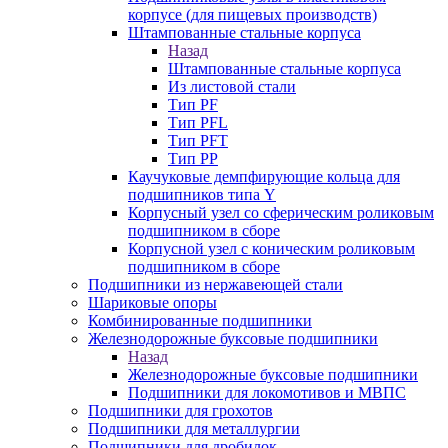
корпусе (для пищевых производств)
Штампованные стальные корпуса
Назад
Штампованные стальные корпуса
Из листовой стали
Тип PF
Тип PFL
Тип PFT
Тип PP
Каучуковые демпфирующие кольца для
подшипников типа Y
Корпусный узел со сферическим роликовым
подшипником в сборе
Корпусной узел с коническим роликовым
подшипником в сборе
Подшипники из нержавеющей стали
Шариковые опоры
Комбинированные подшипники
Железнодорожные буксовые подшипники
Назад
Железнодорожные буксовые подшипники
Подшипники для локомотивов и МВПС
Подшипники для грохотов
Подшипники для металлургии
Подшипники для дробилок