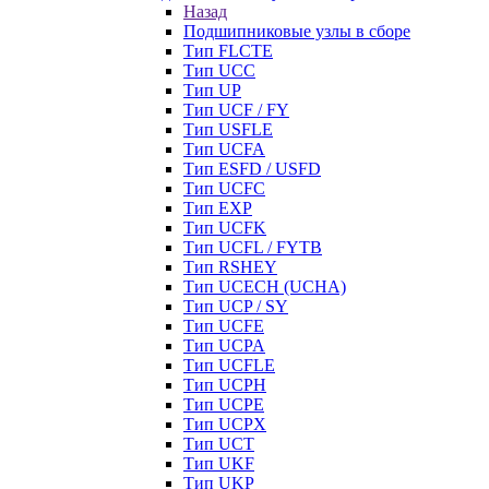
Назад
Подшипниковые узлы в сборе
Тип FLCTE
Тип UCC
Тип UP
Тип UCF / FY
Тип USFLE
Тип UCFA
Тип ESFD / USFD
Тип UCFC
Тип EXP
Тип UCFK
Тип UCFL / FYTB
Тип RSHEY
Тип UCECH (UCHA)
Тип UCP / SY
Тип UCFE
Тип UCPA
Тип UCFLE
Тип UCPH
Тип UCPE
Тип UCPX
Тип UCT
Тип UKF
Тип UKP