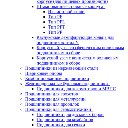
корпусе (для пищевых производств)
Штампованные стальные корпуса
Из листовой стали
Тип PF
Тип PFL
Тип PFT
Тип PP
Каучуковые демпфирующие кольца для
подшипников типа Y
Корпусный узел со сферическим роликовым
подшипником в сборе
Корпусной узел с коническим роликовым
подшипником в сборе
Подшипники из нержавеющей стали
Шариковые опоры
Комбинированные подшипники
Железнодорожные буксовые подшипники
Подшипники для локомотивов и МВПС
Подшипники для грохотов
Подшипники для металлургии
Подшипники для дробилок
Подшипники для сельхозтехники
Подшипники для дисковых борон
Подшипники для комбайнов
Подшипники для сеялки