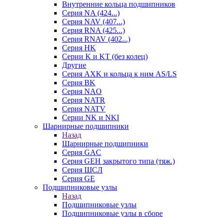
Внутренние кольца подшипников
Серия NA (424...)
Серия NAV (407...)
Серия RNA (425...)
Серия RNAV (402...)
Серия HK
Серии K и KT (без колец)
Другие
Серия AXK и кольца к ним AS/LS
Серия BK
Серия NAO
Серия NATR
Серия NATV
Серии NK и NKI
Шарнирные подшипники
Назад
Шарнирные подшипники
Серия GAC
Серия GEH закрытого типа (тяж.)
Серия ШСЛ
Серия GE
Подшипниковые узлы
Назад
Подшипниковые узлы
Подшипниковые узлы в сборе