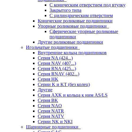
С коническим отверстием под втулку
Закрытого типа
С цилиндрическим отверстием
Конические роликовые подшипники
Упорные роликовые подшипники
Сферические упорные роликовые
подшипники
Другие роликовые подшипники
Игольчатые подшипники
Внутренние кольца подшипников
Серия NA (424...)
Серия NAV (407...)
Серия RNA (425...)
Серия RNAV (402...)
Серия HK
Серии K и KT (без колец)
Другие
Серия AXK и кольца к ним AS/LS
Серия BK
Серия NAO
Серия NATR
Серия NATV
Серии NK и NKI
Шарнирные подшипники