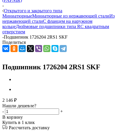
(FAFNIR)
-
Открытого и закрытого типа
Миниатюрные
Миниатюрные из нержавеющей стали
Из
нержавеющей стали
С фланцем на наружном
кольце
Дюймовые подшипники типа R
С квадратным
отверстием
-
Подшипник 1726204 2RS1 SKF
Поделиться
Подшипник 1726204 2RS1 SKF
2 146
₽
Нашли дешевле?
-
+
В корзину
Купить в 1 клик
Рассчитать доставку