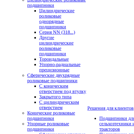
подшипники
Цилиндрические
роликовые
однорядные
подшипники
Серия NN (318...)
Другие
цилиндрические
роликовые
подшипники
Тороидальные
Упорно-радиальные
прецизионные
Сферические двухрядные
роликовые подшипники
С коническим
отверстием под втулку
Закрытого типа
С цилиндрическим
отверстием
Решения для клиентов
Конические роликовые
подшипники
Подшипники дл
Упорные роликовые
сельхозтехники 
подшипники
тракторов