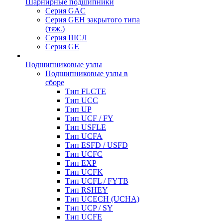
Шарнирные подшипники
Серия GAC
Серия GEH закрытого типа
(тяж.)
Серия ШСЛ
Серия GE
Подшипниковые узлы
Подшипниковые узлы в
сборе
Тип FLCTE
Тип UCC
Тип UP
Тип UCF / FY
Тип USFLE
Тип UCFA
Тип ESFD / USFD
Тип UCFC
Тип EXP
Тип UCFK
Тип UCFL / FYTB
Тип RSHEY
Тип UCECH (UCHA)
Тип UCP / SY
Тип UCFE