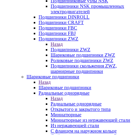
Подшипниковые узлы NSK
Подшипники NSK промышленных
электродвигателей
Подшипники DINROLL
Подшипники CRAFT
Подшипники FBC
Подшипники FBJ
Подшипники ZWZ
Назад
Подшипники ZWZ
Шариковые подшипники ZWZ
Роликовые подшипники ZWZ
Подшипники скольжения ZWZ,
шарнирные подшипники
Шариковые подшипники
Назад
Шариковые подшипники
Радиальные однорядные
Назад
Радиальные однорядные
Открытого и закрытого типа
Миниатюрные
Миниатюрные из нержавеющей стали
Из нержавеющей стали
С фланцем на наружном кольце