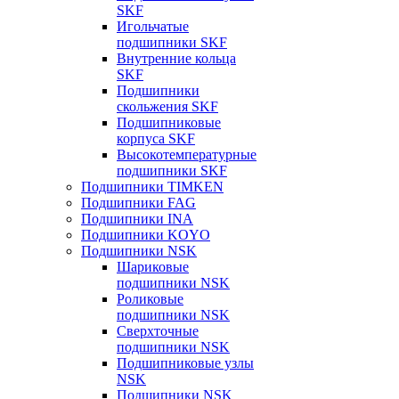
SKF
Игольчатые
подшипники SKF
Внутренние кольца
SKF
Подшипники
скольжения SKF
Подшипниковые
корпуса SKF
Высокотемпературные
подшипники SKF
Подшипники TIMKEN
Подшипники FAG
Подшипники INA
Подшипники KOYO
Подшипники NSK
Шариковые
подшипники NSK
Роликовые
подшипники NSK
Сверхточные
подшипники NSK
Подшипниковые узлы
NSK
Подшипники NSK