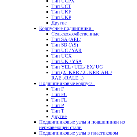
Тип UCPX
Тип UCT
Тип UKF
Тип UKP
Другие
Корпусные подшипники
Сельскохозяйственные
Тип SA (AEL)
Тип SB (AS)
Тип UC / YAR
Тип UCX
Тип UK / YSA
Тип YEL / UEL/ EX/ UG
Тип (2.. KRR / 2.. KRR-AH../
RAE../RALE...)
Подшипниковые корпуса
Тип F
Тип FC
Тип FL
Тип P
Тип T
Другие
Подшипниковые узлы и подшипники из
нержавеющей стали
Подшипниковые узлы в пластиковом