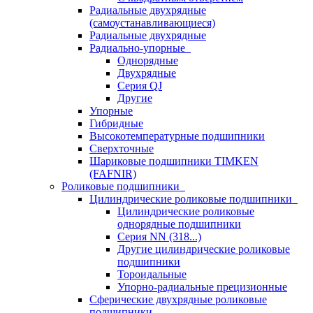
Радиальные двухрядные
(самоустанавливающиеся)
Радиальные двухрядные
Радиально-упорные
Однорядные
Двухрядные
Серия QJ
Другие
Упорные
Гибридные
Высокотемпературные подшипники
Сверхточные
Шариковые подшипники TIMKEN
(FAFNIR)
Роликовые подшипники
Цилиндрические роликовые подшипники
Цилиндрические роликовые
однорядные подшипники
Серия NN (318...)
Другие цилиндрические роликовые
подшипники
Тороидальные
Упорно-радиальные прецизионные
Сферические двухрядные роликовые
подшипники