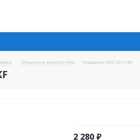
рядные
-
Открытого и закрытого типа
-
Подшипник 6307 2Z/C3 SKF
KF
2 280
₽