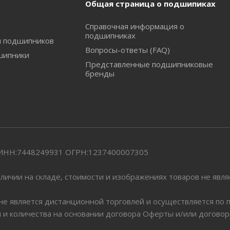
Общая страница о подшипиках
Справочная информация о
подшипниках
и подшипников
Вопросы-ответы (FAQ)
шипники
Представленные подшипниковые
бренды
" ИНН:7448249931 ОГРН:1237400007305
личии на складе, стоимости и изображениях товаров не явл
 не является дистанционной торговлей и осуществляется по
я и количества на основании договора Оферты и/или догово