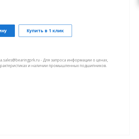
ину
Купить в 1 клик
a.sales@bearingprk.ru - Для запроса информации о ценах,
арактеристиках и наличии промышленных подшипников.