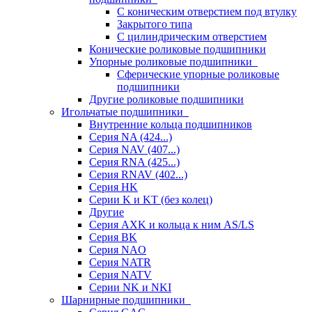
С коническим отверстием под втулку
Закрытого типа
С цилиндрическим отверстием
Конические роликовые подшипники
Упорные роликовые подшипники
Сферические упорные роликовые
подшипники
Другие роликовые подшипники
Игольчатые подшипники
Внутренние кольца подшипников
Серия NA (424...)
Серия NAV (407...)
Серия RNA (425...)
Серия RNAV (402...)
Серия HK
Серии K и KT (без колец)
Другие
Серия AXK и кольца к ним AS/LS
Серия BK
Серия NAO
Серия NATR
Серия NATV
Серии NK и NKI
Шарнирные подшипники