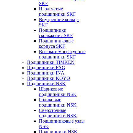
SKF
Игольчатые
подшипники SKF
Внутренние кольца
SKF
Подшипники
скольжения SKF
Подшипниковые
корпуса SKF
Высокотемпературные
подшипники SKF
Подшипники TIMKEN
Подшипники FAG
Подшипники INA
Подшипники KOYO
Подшипники NSK
Шариковые
подшипники NSK
Роликовые
подшипники NSK
Сверхточные
подшипники NSK
Подшипниковые узлы
NSK
Подшипники NSK