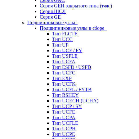
Серия GAC
Серия GEH закрытого типа (тяж.)
Серия ШСЛ
Серия GE
Подшипниковые узлы
Подшипниковые узлы в сборе
Тип FLCTE
Тип UCC
Тип UP
Тип UCF / FY
Тип USFLE
Тип UCFA
Тип ESFD / USFD
Тип UCFC
Тип EXP
Тип UCFK
Тип UCFL / FYTB
Тип RSHEY
Тип UCECH (UCHA)
Тип UCP / SY
Тип UCFE
Тип UCPA
Тип UCFLE
Тип UCPH
Тип UCPE