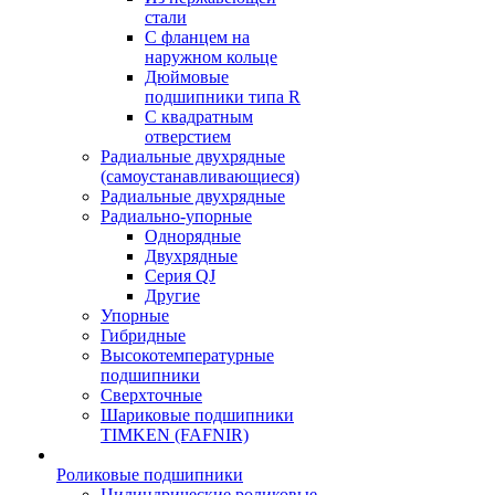
стали
С фланцем на
наружном кольце
Дюймовые
подшипники типа R
С квадратным
отверстием
Радиальные двухрядные
(самоустанавливающиеся)
Радиальные двухрядные
Радиально-упорные
Однорядные
Двухрядные
Серия QJ
Другие
Упорные
Гибридные
Высокотемпературные
подшипники
Сверхточные
Шариковые подшипники
TIMKEN (FAFNIR)
Роликовые подшипники
Цилиндрические роликовые