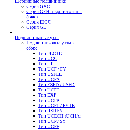
Шарнирные подшипники
Серия GAC
Серия GEH закрытого типа
(тяж.)
Серия ШСЛ
Серия GE
Подшипниковые узлы
Подшипниковые узлы в
сборе
Тип FLCTE
Тип UCC
Тип UP
Тип UCF / FY
Тип USFLE
Тип UCFA
Тип ESFD / USFD
Тип UCFC
Тип EXP
Тип UCFK
Тип UCFL / FYTB
Тип RSHEY
Тип UCECH (UCHA)
Тип UCP / SY
Тип UCFE