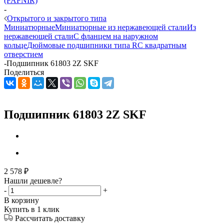
(FAFNIR)
-
Открытого и закрытого типа
Миниатюрные
Миниатюрные из нержавеющей стали
Из
нержавеющей стали
С фланцем на наружном
кольце
Дюймовые подшипники типа R
С квадратным
отверстием
-
Подшипник 61803 2Z SKF
Поделиться
Подшипник 61803 2Z SKF
2 578
₽
Нашли дешевле?
-
+
В корзину
Купить в 1 клик
Рассчитать доставку