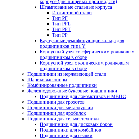
корпусе (для пищевых производств)
Штампованные стальные корпуса
Из листовой стали
Тип PF
Тип PFL
Тип PFT
Тип PP
Каучуковые демпфирующие кольца для
подшипников типа Y
Корпусный узел со сферическим роликовым
подшипником в сборе
Корпусной узел с коническим роликовым
подшипником в сборе
Подшипники из нержавеющей стали
Шариковые опоры
Комбинированные подшипники
Железнодорожные буксовые подшипники
Подшипники для локомотивов и МВПС
Подшипники для грохотов
Подшипники для металлургии
Подшипники для дробилок
Подшипники для сельхозтехники
Подшипники для дисковых борон
Подшипники для комбайнов
Подшипники для сеялки