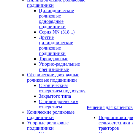
подшипники
Цилиндрические
роликовые
однорядные
подшипники
Серия NN (318...)
Другие
цилиндрические
роликовые
подшипники
Тороидальные
Упорно-радиальные
прецизионные
Сферические двухрядные
роликовые подшипники
С коническим
отверстием под втулку
Закрытого типа
С цилиндрическим
отверстием
Решения для клиентов
Конические роликовые
подшипники
Подшипники дл
Упорные роликовые
сельхозтехники 
подшипники
тракторов