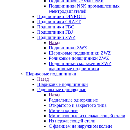
Подшипниковые узлы NSK
Подшипники NSK промышленных
электродвигателей
Подшипники DINROLL
Подшипники CRAFT
Подшипники FBC
Подшипники FBJ
Подшипники ZWZ
Назад
Подшипники ZWZ
Шариковые подшипники ZWZ
Роликовые подшипники ZWZ
Подшипники скольжения ZWZ,
шарнирные подшипники
Шариковые подшипники
Назад
Шариковые подшипники
Радиальные однорядные
Назад
Радиальные однорядные
Открытого и закрытого типа
Миниатюрные
Миниатюрные из нержавеющей стали
Из нержавеющей стали
С фланцем на наружном кольце