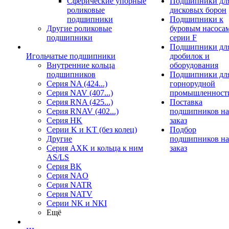
Сферические упорные
Подшипники дл
роликовые
дисковых борон
подшипники
Подшипники к
Другие роликовые
буровым насоса
подшипники
серии F
Подшипники дл
Игольчатые подшипники
дробилок и
Внутренние кольца
оборудования
подшипников
Подшипники дл
Серия NA (424...)
горнорудной
Серия NAV (407...)
промышленност
Серия RNA (425...)
Поставка
Серия RNAV (402...)
подшипников на
Серия HK
заказ
Серии K и KT (без колец)
Подбор
Другие
подшипников на
Серия AXK и кольца к ним
заказ
AS/LS
Серия BK
Серия NAO
Серия NATR
Серия NATV
Серии NK и NKI
Ещё