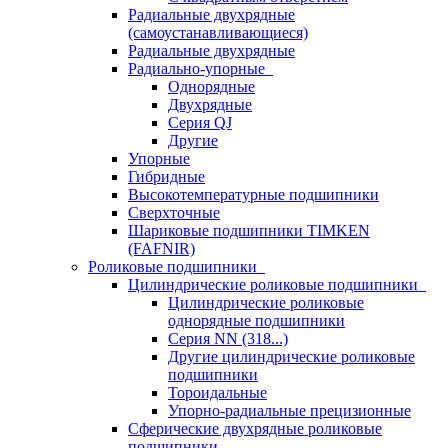
Радиальные двухрядные
(самоустанавливающиеся)
Радиальные двухрядные
Радиально-упорные
Однорядные
Двухрядные
Серия QJ
Другие
Упорные
Гибридные
Высокотемпературные подшипники
Сверхточные
Шариковые подшипники TIMKEN
(FAFNIR)
Роликовые подшипники
Цилиндрические роликовые подшипники
Цилиндрические роликовые
однорядные подшипники
Серия NN (318...)
Другие цилиндрические роликовые
подшипники
Тороидальные
Упорно-радиальные прецизионные
Сферические двухрядные роликовые
подшипники