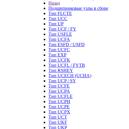
Назад
Подшипниковые узлы в сборе
Тип FLCTE
Тип UCC
Тип UP
Тип UCF / FY
Тип USFLE
Тип UCFA
Тип ESFD / USFD
Тип UCFC
Тип EXP
Тип UCFK
Тип UCFL / FYTB
Тип RSHEY
Тип UCECH (UCHA)
Тип UCP / SY
Тип UCFE
Тип UCPA
Тип UCFLE
Тип UCPH
Тип UCPE
Тип UCPX
Тип UCT
Тип UKF
Тип UKP