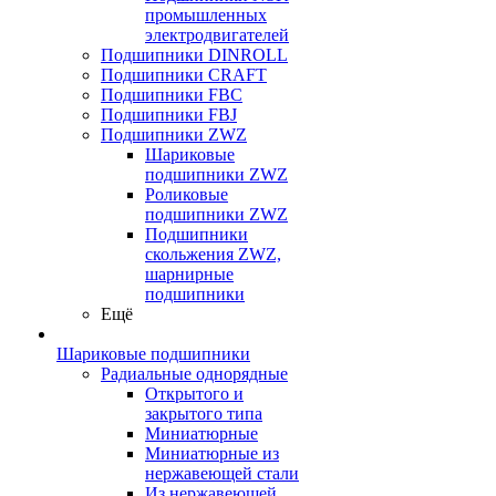
промышленных
электродвигателей
Подшипники DINROLL
Подшипники CRAFT
Подшипники FBC
Подшипники FBJ
Подшипники ZWZ
Шариковые
подшипники ZWZ
Роликовые
подшипники ZWZ
Подшипники
скольжения ZWZ,
шарнирные
подшипники
Ещё
Шариковые подшипники
Радиальные однорядные
Открытого и
закрытого типа
Миниатюрные
Миниатюрные из
нержавеющей стали
Из нержавеющей