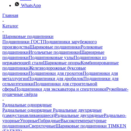
WhatsApp
Главная
-
Каталог
-
Шариковые подшипники
Подшипники ГОСТ
Подшипники зарубежного
производства
Шариковые подшипники
Роликовые
подшипники
Игольчатые подшипники
Шарнирные
подшипники
Подшипниковые узлы
Подшипники из
нержавеющей стали
Шариковые опоры
Комбинированные
подшипники
Железнодорожные буксовые
подшипники
Подшипники для грохотов
Подшипники для
металлургии
Подшипники для дробилок
Подшипники для
сельхозтехники
Подшипники для строительной
сферы
Подшипники для экскаватора и спецтехники
Ружейные-
пушечные свёрла
-
Радиальные однорядные
Радиальные однорядные
Радиальные двухрядные
(самоустанавливающиеся)
Радиальные двухрядные
Радиально-
упорные
Упорные
Гибридные
Высокотемпературные
подшипники
Сверхточные
Шариковые подшипники TIMKEN