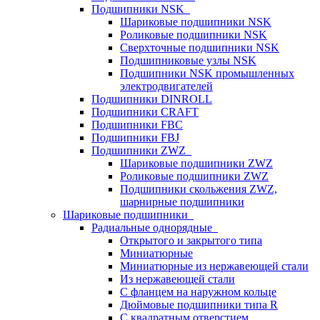
Подшипники NSK
Шариковые подшипники NSK
Роликовые подшипники NSK
Сверхточные подшипники NSK
Подшипниковые узлы NSK
Подшипники NSK промышленных
электродвигателей
Подшипники DINROLL
Подшипники CRAFT
Подшипники FBC
Подшипники FBJ
Подшипники ZWZ
Шариковые подшипники ZWZ
Роликовые подшипники ZWZ
Подшипники скольжения ZWZ,
шарнирные подшипники
Шариковые подшипники
Радиальные однорядные
Открытого и закрытого типа
Миниатюрные
Миниатюрные из нержавеющей стали
Из нержавеющей стали
С фланцем на наружном кольце
Дюймовые подшипники типа R
С квадратным отверстием