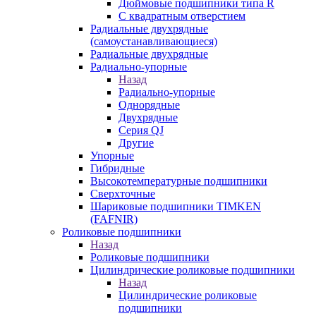
Дюймовые подшипники типа R
С квадратным отверстием
Радиальные двухрядные
(самоустанавливающиеся)
Радиальные двухрядные
Радиально-упорные
Назад
Радиально-упорные
Однорядные
Двухрядные
Серия QJ
Другие
Упорные
Гибридные
Высокотемпературные подшипники
Сверхточные
Шариковые подшипники TIMKEN
(FAFNIR)
Роликовые подшипники
Назад
Роликовые подшипники
Цилиндрические роликовые подшипники
Назад
Цилиндрические роликовые
подшипники