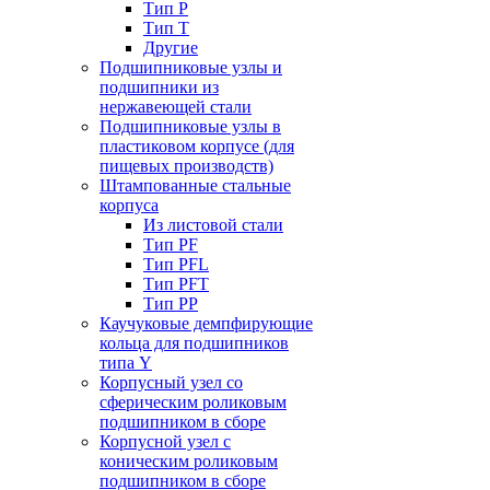
Тип P
Тип T
Другие
Подшипниковые узлы и
подшипники из
нержавеющей стали
Подшипниковые узлы в
пластиковом корпусе (для
пищевых производств)
Штампованные стальные
корпуса
Из листовой стали
Тип PF
Тип PFL
Тип PFT
Тип PP
Каучуковые демпфирующие
кольца для подшипников
типа Y
Корпусный узел со
сферическим роликовым
подшипником в сборе
Корпусной узел с
коническим роликовым
подшипником в сборе