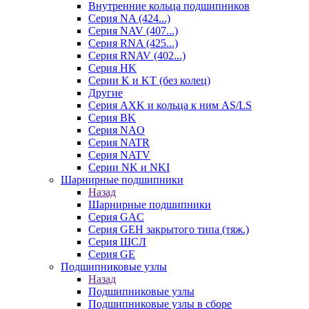
Внутренние кольца подшипников
Серия NA (424...)
Серия NAV (407...)
Серия RNA (425...)
Серия RNAV (402...)
Серия HK
Серии K и KT (без колец)
Другие
Серия AXK и кольца к ним AS/LS
Серия BK
Серия NAO
Серия NATR
Серия NATV
Серии NK и NKI
Шарнирные подшипники
Назад
Шарнирные подшипники
Серия GAC
Серия GEH закрытого типа (тяж.)
Серия ШСЛ
Серия GE
Подшипниковые узлы
Назад
Подшипниковые узлы
Подшипниковые узлы в сборе