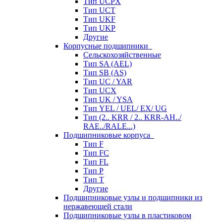
Тип UCPX
Тип UCT
Тип UKF
Тип UKP
Другие
Корпусные подшипники
Сельскохозяйственные
Тип SA (AEL)
Тип SB (AS)
Тип UC / YAR
Тип UCX
Тип UK / YSA
Тип YEL / UEL/ EX/ UG
Тип (2.. KRR / 2.. KRR-AH../
RAE../RALE...)
Подшипниковые корпуса
Тип F
Тип FC
Тип FL
Тип P
Тип T
Другие
Подшипниковые узлы и подшипники из
нержавеющей стали
Подшипниковые узлы в пластиковом