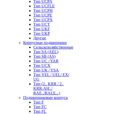
Тип UCPA
Тип UCFLE
Тип UCPH
Тип UCPE
Тип UCPX
Тип UCT
Тип UKF
Тип UKP
Другие
Корпусные подшипники
Сельскохозяйственные
Тип SA (AEL)
Тип SB (AS)
Тип UC / YAR
Тип UCX
Тип UK / YSA
Тип YEL / UEL/ EX/
UG
Тип (2.. KRR / 2..
KRR-AH../
RAE../RALE...)
Подшипниковые корпуса
Тип F
Тип FC
Тип FL