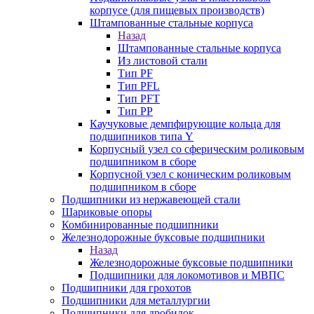
корпусе (для пищевых производств)
Штампованные стальные корпуса
Назад
Штампованные стальные корпуса
Из листовой стали
Тип PF
Тип PFL
Тип PFT
Тип PP
Каучуковые демпфирующие кольца для
подшипников типа Y
Корпусный узел со сферическим роликовым
подшипником в сборе
Корпусной узел с коническим роликовым
подшипником в сборе
Подшипники из нержавеющей стали
Шариковые опоры
Комбинированные подшипники
Железнодорожные буксовые подшипники
Назад
Железнодорожные буксовые подшипники
Подшипники для локомотивов и МВПС
Подшипники для грохотов
Подшипники для металлургии
Подшипники для дробилок