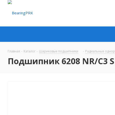
Главная
-
Каталог
-
Шариковые подшипники
-
Радиальные одно
Подшипник 6208 NR/C3 S