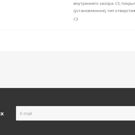
внутреннего зазора: C3, покры
(установленное), тип отверсти
C3
ых