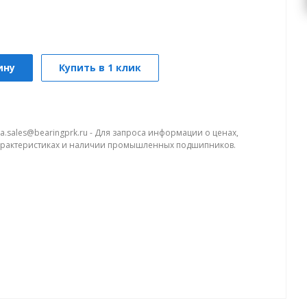
ину
Купить в 1 клик
a.sales@bearingprk.ru - Для запроса информации о ценах,
арактеристиках и наличии промышленных подшипников.