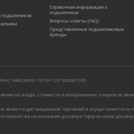
Справочная информация о
подшипниках
и подшипников
Вопросы-ответы (FAQ)
шипники
Представленные подшипниковые
бренды
" ИНН:7448249931 ОГРН:1237400007305
личии на складе, стоимости и изображениях товаров не явл
 не является дистанционной торговлей и осуществляется по
я и количества на основании договора Оферты и/или догово