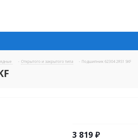
рядные
-
Открытого и закрытого типа
-
Подшипник 62304 2RS1 SKF
KF
3 819
₽