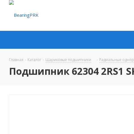
Главная
-
Каталог
-
Шариковые подшипники
-
Радиальные одно
Подшипник 62304 2RS1 S