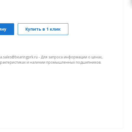
ину
Купить в 1 клик
a.sales@bearingprk.ru - Для запроса информации о ценах,
арактеристиках и наличии промышленных подшипников.