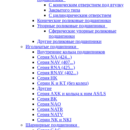
С коническим отверстием под втулку
Закрытого типа
С цилиндрическим отверстием
Конические роликовые подшипники
Упорные роликовые подшипники
Сферические упорные роликовые
подшипники
Другие роликовые подшипники
Игольчатые подшипники
Внутренние кольца подшипников
Серия NA (424...)
Серия NAV (407...)
Серия RNA (425...)
Серия RNAV (402...)
Серия HK
Серии K и KT (без колец)
Другие
Серия AXK и кольца к ним AS/LS
Серия BK
Серия NAO
Серия NATR
Серия NATV
Серии NK и NKI
Шарнирные подшипники