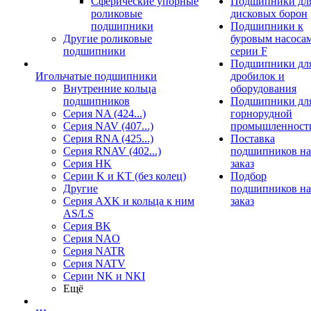
Сферические упорные
Подшипники дл
роликовые
дисковых борон
подшипники
Подшипники к
Другие роликовые
буровым насоса
подшипники
серии F
Подшипники дл
Игольчатые подшипники
дробилок и
Внутренние кольца
оборудования
подшипников
Подшипники дл
Серия NA (424...)
горнорудной
Серия NAV (407...)
промышленност
Серия RNA (425...)
Поставка
Серия RNAV (402...)
подшипников на
Серия HK
заказ
Серии K и KT (без колец)
Подбор
Другие
подшипников на
Серия AXK и кольца к ним
заказ
AS/LS
Серия BK
Серия NAO
Серия NATR
Серия NATV
Серии NK и NKI
Ещё