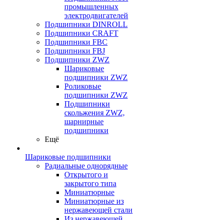
промышленных
электродвигателей
Подшипники DINROLL
Подшипники CRAFT
Подшипники FBC
Подшипники FBJ
Подшипники ZWZ
Шариковые
подшипники ZWZ
Роликовые
подшипники ZWZ
Подшипники
скольжения ZWZ,
шарнирные
подшипники
Ещё
Шариковые подшипники
Радиальные однорядные
Открытого и
закрытого типа
Миниатюрные
Миниатюрные из
нержавеющей стали
Из нержавеющей