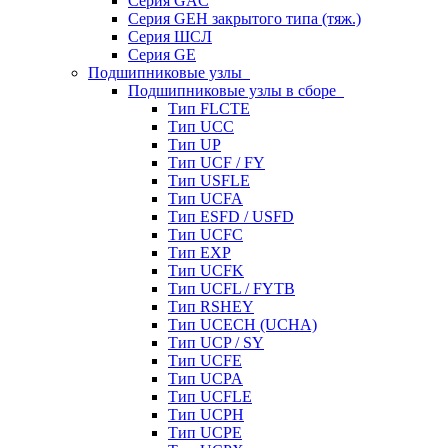
Серия GAC
Серия GEH закрытого типа (тяж.)
Серия ШСЛ
Серия GE
Подшипниковые узлы
Подшипниковые узлы в сборе
Тип FLCTE
Тип UCC
Тип UP
Тип UCF / FY
Тип USFLE
Тип UCFA
Тип ESFD / USFD
Тип UCFC
Тип EXP
Тип UCFK
Тип UCFL / FYTB
Тип RSHEY
Тип UCECH (UCHA)
Тип UCP / SY
Тип UCFE
Тип UCPA
Тип UCFLE
Тип UCPH
Тип UCPE