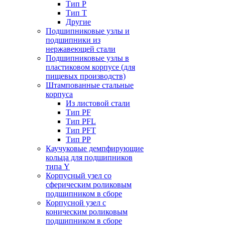
Тип P
Тип T
Другие
Подшипниковые узлы и
подшипники из
нержавеющей стали
Подшипниковые узлы в
пластиковом корпусе (для
пищевых производств)
Штампованные стальные
корпуса
Из листовой стали
Тип PF
Тип PFL
Тип PFT
Тип PP
Каучуковые демпфирующие
кольца для подшипников
типа Y
Корпусный узел со
сферическим роликовым
подшипником в сборе
Корпусной узел с
коническим роликовым
подшипником в сборе