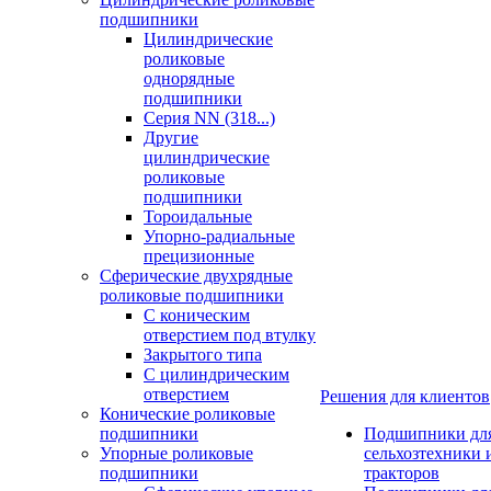
подшипники
Цилиндрические
роликовые
однорядные
подшипники
Серия NN (318...)
Другие
цилиндрические
роликовые
подшипники
Тороидальные
Упорно-радиальные
прецизионные
Сферические двухрядные
роликовые подшипники
С коническим
отверстием под втулку
Закрытого типа
С цилиндрическим
отверстием
Решения для клиентов
Конические роликовые
подшипники
Подшипники дл
Упорные роликовые
сельхозтехники 
подшипники
тракторов