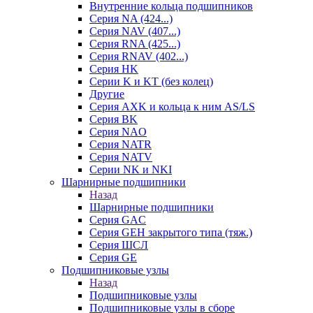
Внутренние кольца подшипников
Серия NA (424...)
Серия NAV (407...)
Серия RNA (425...)
Серия RNAV (402...)
Серия HK
Серии K и KT (без колец)
Другие
Серия AXK и кольца к ним AS/LS
Серия BK
Серия NAO
Серия NATR
Серия NATV
Серии NK и NKI
Шарнирные подшипники
Назад
Шарнирные подшипники
Серия GAC
Серия GEH закрытого типа (тяж.)
Серия ШСЛ
Серия GE
Подшипниковые узлы
Назад
Подшипниковые узлы
Подшипниковые узлы в сборе