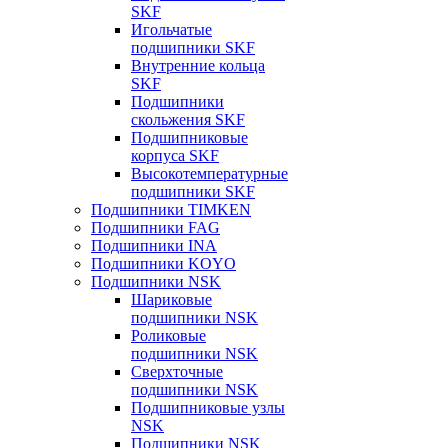
SKF
Игольчатые
подшипники SKF
Внутренние кольца
SKF
Подшипники
скольжения SKF
Подшипниковые
корпуса SKF
Высокотемпературные
подшипники SKF
Подшипники TIMKEN
Подшипники FAG
Подшипники INA
Подшипники KOYO
Подшипники NSK
Шариковые
подшипники NSK
Роликовые
подшипники NSK
Сверхточные
подшипники NSK
Подшипниковые узлы
NSK
Подшипники NSK