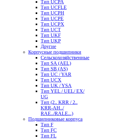
Тип UCPA
Тип UCFLE
Тип UCPH
Тип UCPE
Тип UCPX
Тип UCT
Тип UKF
Тип UKP
Другие
Корпусные подшипники
Сельскохозяйственные
Тип SA (AEL)
Тип SB (AS)
Тип UC / YAR
Тип UCX
Тип UK / YSA
Тип YEL / UEL/ EX/
UG
Тип (2.. KRR / 2..
KRR-AH../
RAE../RALE...)
Подшипниковые корпуса
Тип F
Тип FC
Тип FL