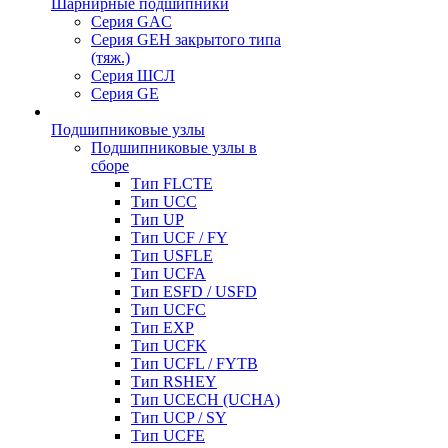
Шарнирные подшипники
Серия GAC
Серия GEH закрытого типа
(тяж.)
Серия ШСЛ
Серия GE
Подшипниковые узлы
Подшипниковые узлы в
сборе
Тип FLCTE
Тип UCC
Тип UP
Тип UCF / FY
Тип USFLE
Тип UCFA
Тип ESFD / USFD
Тип UCFC
Тип EXP
Тип UCFK
Тип UCFL / FYTB
Тип RSHEY
Тип UCECH (UCHA)
Тип UCP / SY
Тип UCFE