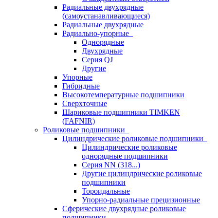
Радиальные двухрядные
(самоустанавливающиеся)
Радиальные двухрядные
Радиально-упорные
Однорядные
Двухрядные
Серия QJ
Другие
Упорные
Гибридные
Высокотемпературные подшипники
Сверхточные
Шариковые подшипники TIMKEN
(FAFNIR)
Роликовые подшипники
Цилиндрические роликовые подшипники
Цилиндрические роликовые
однорядные подшипники
Серия NN (318...)
Другие цилиндрические роликовые
подшипники
Тороидальные
Упорно-радиальные прецизионные
Сферические двухрядные роликовые
подшипники