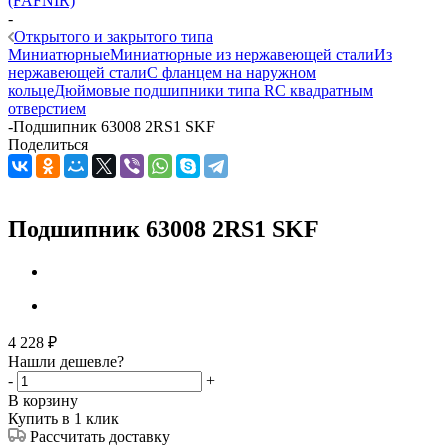
(FAFNIR)
-
Открытого и закрытого типа
Миниатюрные
Миниатюрные из нержавеющей стали
Из
нержавеющей стали
С фланцем на наружном
кольце
Дюймовые подшипники типа R
С квадратным
отверстием
-
Подшипник 63008 2RS1 SKF
Поделиться
Подшипник 63008 2RS1 SKF
4 228
₽
Нашли дешевле?
-
+
В корзину
Купить в 1 клик
Рассчитать доставку