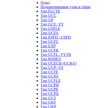
Назад
Подшипниковые узлы в сборе
Тип FLCTE
Тип UCC
Тип UP
Тип UCF / FY
Тип USFLE
Тип UCFA
Тип ESFD / USFD
Тип UCFC
Тип EXP
Тип UCFK
Тип UCFL / FYTB
Тип RSHEY
Тип UCECH (UCHA)
Тип UCP / SY
Тип UCFE
Тип UCPA
Тип UCFLE
Тип UCPH
Тип UCPE
Тип UCPX
Тип UCT
Тип UKF
Тип UKP