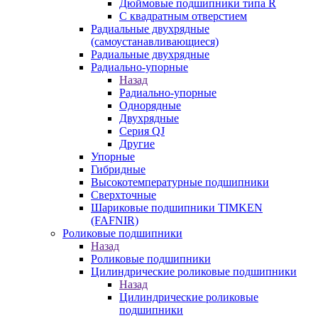
Дюймовые подшипники типа R
С квадратным отверстием
Радиальные двухрядные
(самоустанавливающиеся)
Радиальные двухрядные
Радиально-упорные
Назад
Радиально-упорные
Однорядные
Двухрядные
Серия QJ
Другие
Упорные
Гибридные
Высокотемпературные подшипники
Сверхточные
Шариковые подшипники TIMKEN
(FAFNIR)
Роликовые подшипники
Назад
Роликовые подшипники
Цилиндрические роликовые подшипники
Назад
Цилиндрические роликовые
подшипники