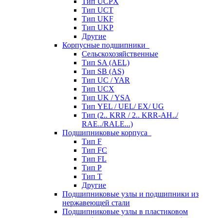
Тип UCPX
Тип UCT
Тип UKF
Тип UKP
Другие
Корпусные подшипники
Сельскохозяйственные
Тип SA (AEL)
Тип SB (AS)
Тип UC / YAR
Тип UCX
Тип UK / YSA
Тип YEL / UEL/ EX/ UG
Тип (2.. KRR / 2.. KRR-AH../
RAE../RALE...)
Подшипниковые корпуса
Тип F
Тип FC
Тип FL
Тип P
Тип T
Другие
Подшипниковые узлы и подшипники из
нержавеющей стали
Подшипниковые узлы в пластиковом