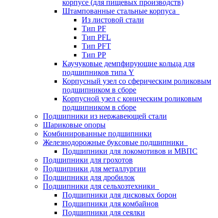
корпусе (для пищевых производств)
Штампованные стальные корпуса
Из листовой стали
Тип PF
Тип PFL
Тип PFT
Тип PP
Каучуковые демпфирующие кольца для
подшипников типа Y
Корпусный узел со сферическим роликовым
подшипником в сборе
Корпусной узел с коническим роликовым
подшипником в сборе
Подшипники из нержавеющей стали
Шариковые опоры
Комбинированные подшипники
Железнодорожные буксовые подшипники
Подшипники для локомотивов и МВПС
Подшипники для грохотов
Подшипники для металлургии
Подшипники для дробилок
Подшипники для сельхозтехники
Подшипники для дисковых борон
Подшипники для комбайнов
Подшипники для сеялки