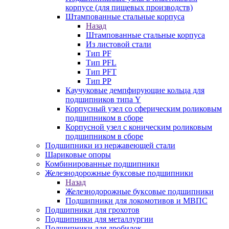
корпусе (для пищевых производств)
Штампованные стальные корпуса
Назад
Штампованные стальные корпуса
Из листовой стали
Тип PF
Тип PFL
Тип PFT
Тип PP
Каучуковые демпфирующие кольца для
подшипников типа Y
Корпусный узел со сферическим роликовым
подшипником в сборе
Корпусной узел с коническим роликовым
подшипником в сборе
Подшипники из нержавеющей стали
Шариковые опоры
Комбинированные подшипники
Железнодорожные буксовые подшипники
Назад
Железнодорожные буксовые подшипники
Подшипники для локомотивов и МВПС
Подшипники для грохотов
Подшипники для металлургии
Подшипники для дробилок