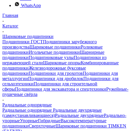
WhatsApp
Главная
-
Каталог
-
Шариковые подшипники
Подшипники ГОСТ
Подшипники зарубежного
производства
Шариковые подшипники
Роликовые
подшипники
Игольчатые подшипники
Шарнирные
подшипники
Подшипниковые узлы
Подшипники из
нержавеющей стали
Шариковые опоры
Комбинированные
подшипники
Железнодорожные буксовые
подшипники
Подшипники для грохотов
Подшипники для
металлургии
Подшипники для дробилок
Подшипники для
сельхозтехники
Подшипники для строительной
сферы
Подшипники для экскаватора и спецтехники
Ружейные-
пушечные свёрла
-
Радиальные однорядные
Радиальные однорядные
Радиальные двухрядные
(самоустанавливающиеся)
Радиальные двухрядные
Радиально-
упорные
Упорные
Гибридные
Высокотемпературные
подшипники
Сверхточные
Шариковые подшипники TIMKEN