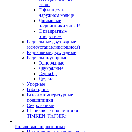
стали
С фланцем на
наружном кольце
Дюймовые
подшипники типа R
С квадратным
отверстием
Радиальные двухрядные
(самоустанавливающиеся)
Радиальные двухрядные
Радиально-упорные
Однорядные
Двухрядные
Серия QJ
Другие
Упорные
Гибридные
Высокотемпературные
подшипники
Сверхточные
Шариковые подшипники
TIMKEN (FAFNIR)
Роликовые подшипники
Цилиндрические роликовые