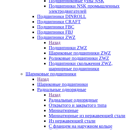
Подшипниковые узлы NSK
Подшипники NSK промышленных
электродвигателей
Подшипники DINROLL
Подшипники CRAFT
Подшипники FBC
Подшипники FBJ
Подшипники ZWZ
Назад
Подшипники ZWZ
Шариковые подшипники ZWZ
Роликовые подшипники ZWZ
Подшипники скольжения ZWZ,
шарнирные подшипники
Шариковые подшипники
Назад
Шариковые подшипники
Радиальные однорядные
Назад
Радиальные однорядные
Открытого и закрытого типа
Миниатюрные
Миниатюрные из нержавеющей стали
Из нержавеющей стали
С фланцем на наружном кольце