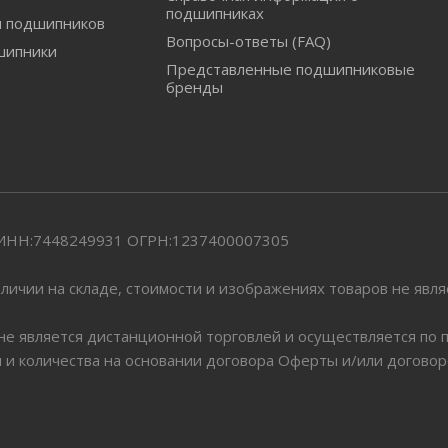
подшипниках
и подшипников
Вопросы-ответы (FAQ)
шипники
Представленные подшипниковые
бренды
" ИНН:7448249931 ОГРН:1237400007305
личии на складе, стоимости и изображениях товаров не явл
 не является дистанционной торговлей и осуществляется по
я и количества на основании договора Оферты и/или догово