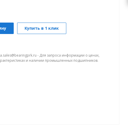
ину
Купить в 1 клик
a.sales@bearingprk.ru - Для запроса информации о ценах,
арактеристиках и наличии промышленных подшипников.