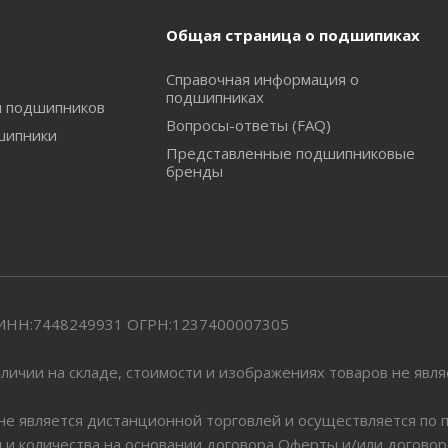
Общая страница о подшипиках
Справочная информация о
подшипниках
и подшипников
Вопросы-ответы (FAQ)
шипники
Представленные подшипниковые
бренды
" ИНН:7448249931 ОГРН:1237400007305
личии на складе, стоимости и изображениях товаров не явл
 не является дистанционной торговлей и осуществляется по
я и количества на основании договора Оферты и/или догово