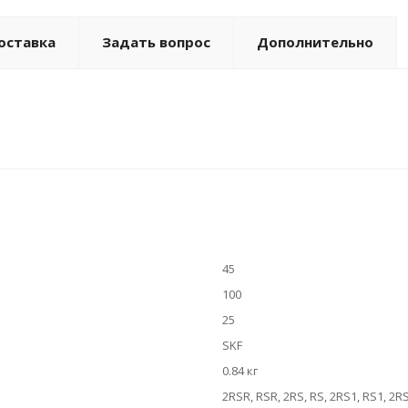
оставка
Задать вопрос
Дополнительно
45
100
25
SKF
0.84 кг
2RSR, RSR, 2RS, RS, 2RS1, RS1, 2R