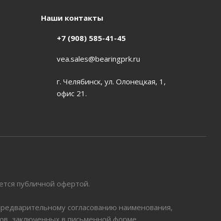
Наши контакты
+7 (908) 585-41-45
vea.sales@bearingprk.ru
г. Челябинск, ул. Олонецкая, 1,
офис 21.
яется публичной офертой.
 предварительному согласованию наименования,
ров, заключенных в письменной форме.