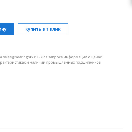
ину
Купить в 1 клик
a.sales@bearingprk.ru - Для запроса информации о ценах,
арактеристиках и наличии промышленных подшипников.