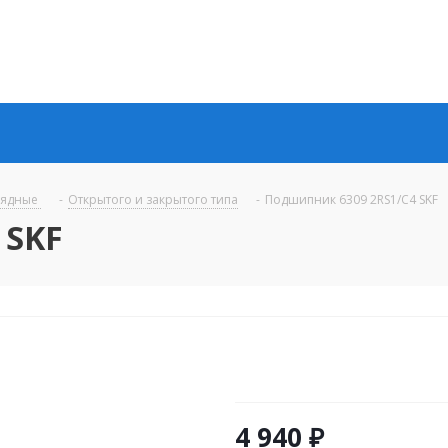
рядные
-
Открытого и закрытого типа
-
Подшипник 6309 2RS1/C4 SKF
 SKF
4 940
₽