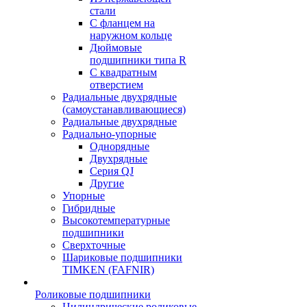
стали
С фланцем на
наружном кольце
Дюймовые
подшипники типа R
С квадратным
отверстием
Радиальные двухрядные
(самоустанавливающиеся)
Радиальные двухрядные
Радиально-упорные
Однорядные
Двухрядные
Серия QJ
Другие
Упорные
Гибридные
Высокотемпературные
подшипники
Сверхточные
Шариковые подшипники
TIMKEN (FAFNIR)
Роликовые подшипники
Цилиндрические роликовые