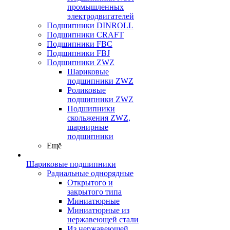
промышленных
электродвигателей
Подшипники DINROLL
Подшипники CRAFT
Подшипники FBC
Подшипники FBJ
Подшипники ZWZ
Шариковые
подшипники ZWZ
Роликовые
подшипники ZWZ
Подшипники
скольжения ZWZ,
шарнирные
подшипники
Ещё
Шариковые подшипники
Радиальные однорядные
Открытого и
закрытого типа
Миниатюрные
Миниатюрные из
нержавеющей стали
Из нержавеющей