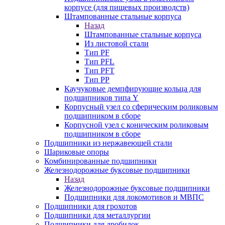
корпусе (для пищевых производств)
Штампованные стальные корпуса
Назад
Штампованные стальные корпуса
Из листовой стали
Тип PF
Тип PFL
Тип PFT
Тип PP
Каучуковые демпфирующие кольца для
подшипников типа Y
Корпусный узел со сферическим роликовым
подшипником в сборе
Корпусной узел с коническим роликовым
подшипником в сборе
Подшипники из нержавеющей стали
Шариковые опоры
Комбинированные подшипники
Железнодорожные буксовые подшипники
Назад
Железнодорожные буксовые подшипники
Подшипники для локомотивов и МВПС
Подшипники для грохотов
Подшипники для металлургии
Подшипники для дробилок