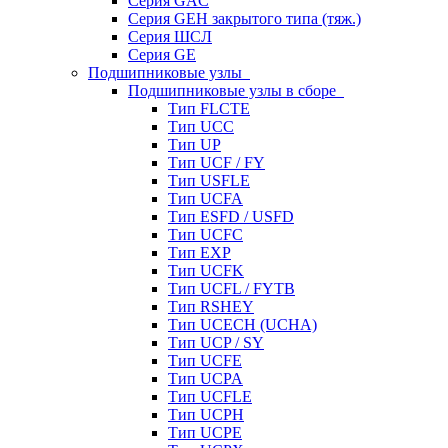
Серия GAC
Серия GEH закрытого типа (тяж.)
Серия ШСЛ
Серия GE
Подшипниковые узлы
Подшипниковые узлы в сборе
Тип FLCTE
Тип UCC
Тип UP
Тип UCF / FY
Тип USFLE
Тип UCFA
Тип ESFD / USFD
Тип UCFC
Тип EXP
Тип UCFK
Тип UCFL / FYTB
Тип RSHEY
Тип UCECH (UCHA)
Тип UCP / SY
Тип UCFE
Тип UCPA
Тип UCFLE
Тип UCPH
Тип UCPE