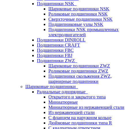
Подшипники NSK
Шариковые подшипники NSK
Роликовые подшипники NSK
Сверхточные подшипники NSK
Подшипниковые узлы NSK
Подшипники NSK промышленных
электродвигателей
Подшипники DINROLL
Подшипники CRAFT
Подшипники FBC
Подшипники FBJ
Подшипники ZWZ
Шариковые подшипники ZWZ
Роликовые подшипники ZWZ
Подшипники скольжения ZWZ,
шарнирные подшипники
Шариковые подшипники
Радиальные однорядные
Открытого и закрытого типа
Миниатюрные
Миниатюрные из нержавеющей стали
Из нержавеющей стали
С фланцем на наружном кольце
Дюймовые подшипники типа R
С квадратным отверстием