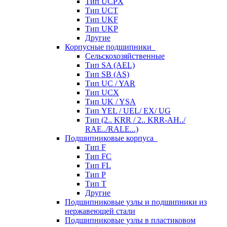
Тип UCPX
Тип UCT
Тип UKF
Тип UKP
Другие
Корпусные подшипники
Сельскохозяйственные
Тип SA (AEL)
Тип SB (AS)
Тип UC / YAR
Тип UCX
Тип UK / YSA
Тип YEL / UEL/ EX/ UG
Тип (2.. KRR / 2.. KRR-AH../
RAE../RALE...)
Подшипниковые корпуса
Тип F
Тип FC
Тип FL
Тип P
Тип T
Другие
Подшипниковые узлы и подшипники из
нержавеющей стали
Подшипниковые узлы в пластиковом