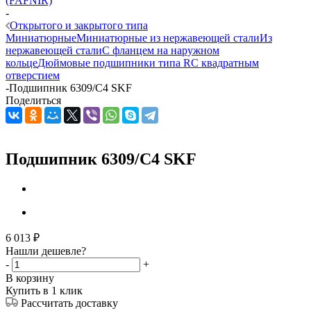
(FAFNIR)
-
Открытого и закрытого типа
Миниатюрные
Миниатюрные из нержавеющей стали
Из
нержавеющей стали
С фланцем на наружном
кольце
Дюймовые подшипники типа R
С квадратным
отверстием
-
Подшипник 6309/C4 SKF
Поделиться
Подшипник 6309/C4 SKF
6 013
₽
Нашли дешевле?
-
+
В корзину
Купить в 1 клик
Рассчитать доставку