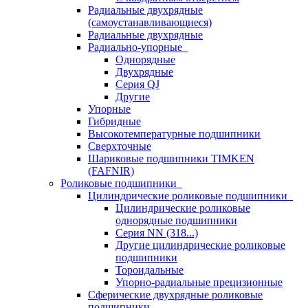
Радиальные двухрядные
(самоустанавливающиеся)
Радиальные двухрядные
Радиально-упорные
Однорядные
Двухрядные
Серия QJ
Другие
Упорные
Гибридные
Высокотемпературные подшипники
Сверхточные
Шариковые подшипники TIMKEN
(FAFNIR)
Роликовые подшипники
Цилиндрические роликовые подшипники
Цилиндрические роликовые
однорядные подшипники
Серия NN (318...)
Другие цилиндрические роликовые
подшипники
Тороидальные
Упорно-радиальные прецизионные
Сферические двухрядные роликовые
подшипники