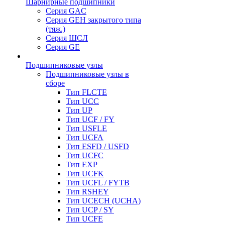
Шарнирные подшипники
Серия GAC
Серия GEH закрытого типа
(тяж.)
Серия ШСЛ
Серия GE
Подшипниковые узлы
Подшипниковые узлы в
сборе
Тип FLCTE
Тип UCC
Тип UP
Тип UCF / FY
Тип USFLE
Тип UCFA
Тип ESFD / USFD
Тип UCFC
Тип EXP
Тип UCFK
Тип UCFL / FYTB
Тип RSHEY
Тип UCECH (UCHA)
Тип UCP / SY
Тип UCFE