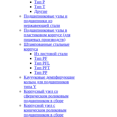
Тип P
Тип T
Другие
Подшипниковые узлы и
подшипники из
нержавеющей стали
Подшипниковые узлы в
пластиковом корпусе (для
пищевых производств)
Штампованные стальные
корпуса
Из листовой стали
Тип PF
Тип PFL
Тип PFT
Тип PP
Каучуковые демпфирующие
кольца для подшипников
типа Y
Корпусный узел со
сферическим роликовым
подшипником в сборе
Корпусной узел с
коническим роликовым
подшипником в сборе