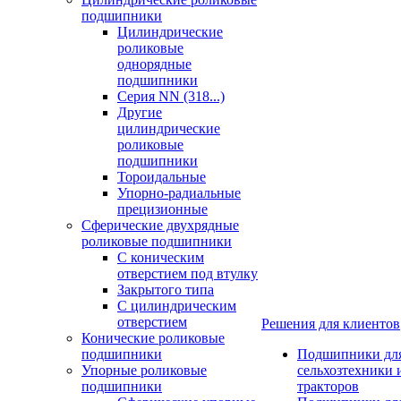
подшипники
Цилиндрические
роликовые
однорядные
подшипники
Серия NN (318...)
Другие
цилиндрические
роликовые
подшипники
Тороидальные
Упорно-радиальные
прецизионные
Сферические двухрядные
роликовые подшипники
С коническим
отверстием под втулку
Закрытого типа
С цилиндрическим
отверстием
Решения для клиентов
Конические роликовые
подшипники
Подшипники дл
Упорные роликовые
сельхозтехники 
подшипники
тракторов