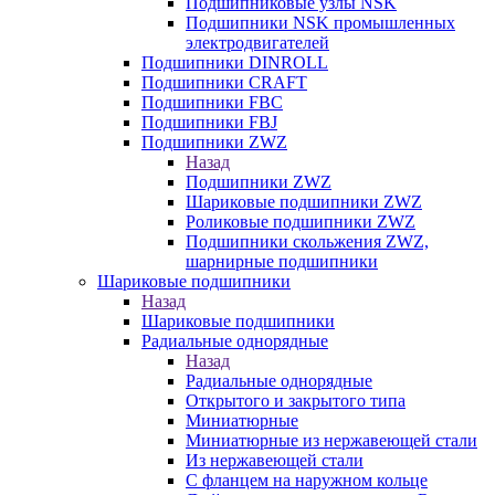
Подшипниковые узлы NSK
Подшипники NSK промышленных
электродвигателей
Подшипники DINROLL
Подшипники CRAFT
Подшипники FBC
Подшипники FBJ
Подшипники ZWZ
Назад
Подшипники ZWZ
Шариковые подшипники ZWZ
Роликовые подшипники ZWZ
Подшипники скольжения ZWZ,
шарнирные подшипники
Шариковые подшипники
Назад
Шариковые подшипники
Радиальные однорядные
Назад
Радиальные однорядные
Открытого и закрытого типа
Миниатюрные
Миниатюрные из нержавеющей стали
Из нержавеющей стали
С фланцем на наружном кольце