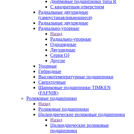
Дюймовые подшипники типа R
С квадратным отверстием
Радиальные двухрядные
(самоустанавливающиеся)
Радиальные двухрядные
Радиально-упорные
Назад
Радиально-упорные
Однорядные
Двухрядные
Серия QJ
Другие
Упорные
Гибридные
Высокотемпературные подшипники
Сверхточные
Шариковые подшипники TIMKEN
(FAFNIR)
Роликовые подшипники
Назад
Роликовые подшипники
Цилиндрические роликовые подшипники
Назад
Цилиндрические роликовые
подшипники