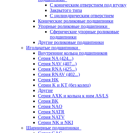
С коническим отверстием под втулку
Закрытого типа
С цилиндрическим отверстием
Конические роликовые подшипники
Упорные роликовые подшипники
Сферические упорные роликовые
подшипники
Другие роликовые подшипники
Игольчатые подшипники
Внутренние кольца подшипников
Серия NA (424...)
Серия NAV (407...)
Серия RNA (425...)
Серия RNAV (402...)
Серия HK
Серии K и KT (без колец)
Другие
Серия AXK и кольца к ним AS/LS
Серия BK
Серия NAO
Серия NATR
Серия NATV
Серии NK и NKI
Шарнирные подшипники