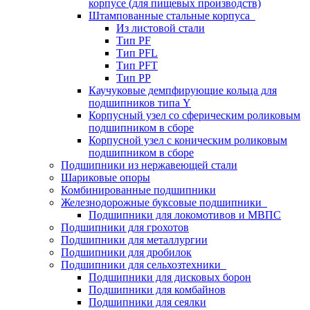
корпусе (для пищевых производств)
Штампованные стальные корпуса
Из листовой стали
Тип PF
Тип PFL
Тип PFT
Тип PP
Каучуковые демпфирующие кольца для
подшипников типа Y
Корпусный узел со сферическим роликовым
подшипником в сборе
Корпусной узел с коническим роликовым
подшипником в сборе
Подшипники из нержавеющей стали
Шариковые опоры
Комбинированные подшипники
Железнодорожные буксовые подшипники
Подшипники для локомотивов и МВПС
Подшипники для грохотов
Подшипники для металлургии
Подшипники для дробилок
Подшипники для сельхозтехники
Подшипники для дисковых борон
Подшипники для комбайнов
Подшипники для сеялки