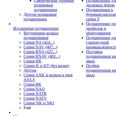
Сферические упорные
Подшипники дл
роликовые
дисковых борон
подшипники
Подшипники к
Другие роликовые
буровым насоса
подшипники
серии F
Подшипники дл
Игольчатые подшипники
дробилок и
Внутренние кольца
оборудования
подшипников
Подшипники дл
Серия NA (424...)
горнорудной
Серия NAV (407...)
промышленност
Серия RNA (425...)
Поставка
Серия RNAV (402...)
подшипников на
Серия HK
заказ
Серии K и KT (без колец)
Подбор
Другие
подшипников на
Серия AXK и кольца к ним
заказ
AS/LS
Серия BK
Серия NAO
Серия NATR
Серия NATV
Серии NK и NKI
Ещё