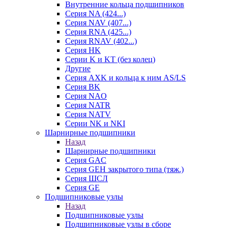
Внутренние кольца подшипников
Серия NA (424...)
Серия NAV (407...)
Серия RNA (425...)
Серия RNAV (402...)
Серия HK
Серии K и KT (без колец)
Другие
Серия AXK и кольца к ним AS/LS
Серия BK
Серия NAO
Серия NATR
Серия NATV
Серии NK и NKI
Шарнирные подшипники
Назад
Шарнирные подшипники
Серия GAC
Серия GEH закрытого типа (тяж.)
Серия ШСЛ
Серия GE
Подшипниковые узлы
Назад
Подшипниковые узлы
Подшипниковые узлы в сборе