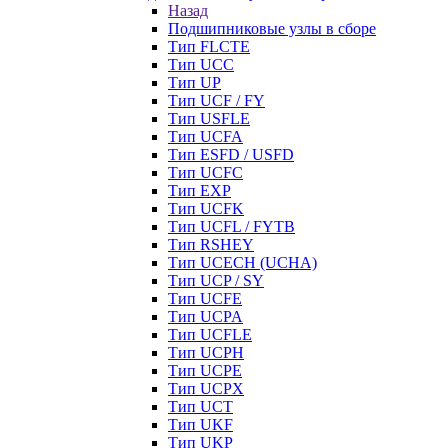
Назад
Подшипниковые узлы в сборе
Тип FLCTE
Тип UCC
Тип UP
Тип UCF / FY
Тип USFLE
Тип UCFA
Тип ESFD / USFD
Тип UCFC
Тип EXP
Тип UCFK
Тип UCFL / FYTB
Тип RSHEY
Тип UCECH (UCHA)
Тип UCP / SY
Тип UCFE
Тип UCPA
Тип UCFLE
Тип UCPH
Тип UCPE
Тип UCPX
Тип UCT
Тип UKF
Тип UKP