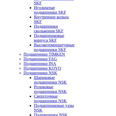
SKF
Игольчатые
подшипники SKF
Внутренние кольца
SKF
Подшипники
скольжения SKF
Подшипниковые
корпуса SKF
Высокотемпературные
подшипники SKF
Подшипники TIMKEN
Подшипники FAG
Подшипники INA
Подшипники KOYO
Подшипники NSK
Шариковые
подшипники NSK
Роликовые
подшипники NSK
Сверхточные
подшипники NSK
Подшипниковые узлы
NSK
Подшипники NSK