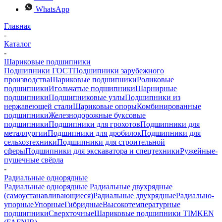
WhatsApp
Главная
-
Каталог
-
Шариковые подшипники
Подшипники ГОСТ
Подшипники зарубежного
производства
Шариковые подшипники
Роликовые
подшипники
Игольчатые подшипники
Шарнирные
подшипники
Подшипниковые узлы
Подшипники из
нержавеющей стали
Шариковые опоры
Комбинированные
подшипники
Железнодорожные буксовые
подшипники
Подшипники для грохотов
Подшипники для
металлургии
Подшипники для дробилок
Подшипники для
сельхозтехники
Подшипники для строительной
сферы
Подшипники для экскаватора и спецтехники
Ружейные-
пушечные свёрла
-
Радиальные однорядные
Радиальные однорядные
Радиальные двухрядные
(самоустанавливающиеся)
Радиальные двухрядные
Радиально-
упорные
Упорные
Гибридные
Высокотемпературные
подшипники
Сверхточные
Шариковые подшипники TIMKEN