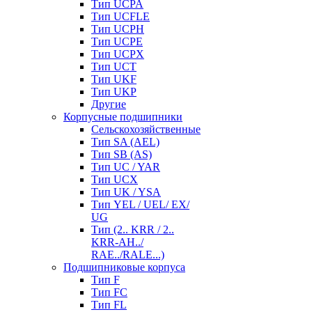
Тип UCPA
Тип UCFLE
Тип UCPH
Тип UCPE
Тип UCPX
Тип UCT
Тип UKF
Тип UKP
Другие
Корпусные подшипники
Сельскохозяйственные
Тип SA (AEL)
Тип SB (AS)
Тип UC / YAR
Тип UCX
Тип UK / YSA
Тип YEL / UEL/ EX/
UG
Тип (2.. KRR / 2..
KRR-AH../
RAE../RALE...)
Подшипниковые корпуса
Тип F
Тип FC
Тип FL