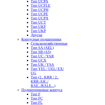
Тип UCPA
Тип UCFLE
Тип UCPH
Тип UCPE
Тип UCPX
Тип UCT
Тип UKF
Тип UKP
Другие
Корпусные подшипники
Сельскохозяйственные
Тип SA (AEL)
Тип SB (AS)
Тип UC / YAR
Тип UCX
Тип UK / YSA
Тип YEL / UEL/ EX/
UG
Тип (2.. KRR / 2..
KRR-AH../
RAE../RALE...)
Подшипниковые корпуса
Тип F
Тип FC
Тип FL