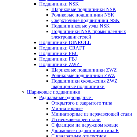
Подшипники NSK
Шариковые подшипники NSK
Роликовые подшипники NSK
Сверхточные подшипники NSK
Подшипниковые узлы NSK
Подшипники NSK промышленных
электродвигателей
Подшипники DINROLL
Подшипники CRAFT
Подшипники FBC
Подшипники FBJ
Подшипники ZWZ
Шариковые подшипники ZWZ
Роликовые подшипники ZWZ
Подшипники скольжения ZWZ,
шарнирные подшипники
Шариковые подшипники
Радиальные однорядные
Открытого и закрытого типа
Миниатюрные
Миниатюрные из нержавеющей стали
Из нержавеющей стали
С фланцем на наружном кольце
Дюймовые подшипники типа R
С квадратным отверстием