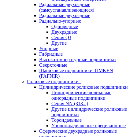
Радиальные двухрядные
(самоустанавливающиеся)
Радиальные двухрядные
Радиально-упорные
Однорядные
Двухрядные
Серия QJ
Другие
Упорные
Гибридные
Высокотемпературные подшипники
Сверхточные
Шариковые подшипники TIMKEN
(FAFNIR)
Роликовые подшипники
Цилиндрические роликовые подшипники
Цилиндрические роликовые
однорядные подшипники
Серия NN (318...)
Другие цилиндрические роликовые
подшипники
Тороидальные
Упорно-радиальные прецизионные
Сферические двухрядные роликовые
подшипники