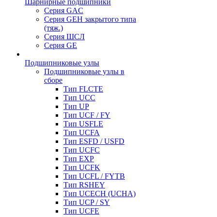
Шарнирные подшипники
Серия GAC
Серия GEH закрытого типа
(тяж.)
Серия ШСЛ
Серия GE
Подшипниковые узлы
Подшипниковые узлы в
сборе
Тип FLCTE
Тип UCC
Тип UP
Тип UCF / FY
Тип USFLE
Тип UCFA
Тип ESFD / USFD
Тип UCFC
Тип EXP
Тип UCFK
Тип UCFL / FYTB
Тип RSHEY
Тип UCECH (UCHA)
Тип UCP / SY
Тип UCFE