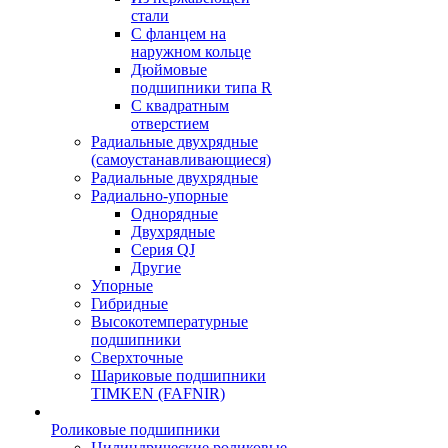
стали
С фланцем на
наружном кольце
Дюймовые
подшипники типа R
С квадратным
отверстием
Радиальные двухрядные
(самоустанавливающиеся)
Радиальные двухрядные
Радиально-упорные
Однорядные
Двухрядные
Серия QJ
Другие
Упорные
Гибридные
Высокотемпературные
подшипники
Сверхточные
Шариковые подшипники
TIMKEN (FAFNIR)
Роликовые подшипники
Цилиндрические роликовые