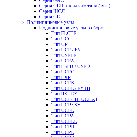
Серия GAC
Серия GEH закрытого типа (тяж.)
Серия ШСЛ
Серия GE
Подшипниковые узлы
Подшипниковые узлы в сборе
Тип FLCTE
Тип UCC
Тип UP
Тип UCF / FY
Тип USFLE
Тип UCFA
Тип ESFD / USFD
Тип UCFC
Тип EXP
Тип UCFK
Тип UCFL / FYTB
Тип RSHEY
Тип UCECH (UCHA)
Тип UCP / SY
Тип UCFE
Тип UCPA
Тип UCFLE
Тип UCPH
Тип UCPE