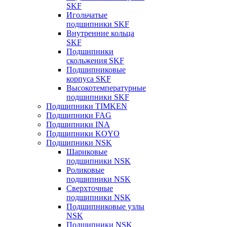
SKF
Игольчатые
подшипники SKF
Внутренние кольца
SKF
Подшипники
скольжения SKF
Подшипниковые
корпуса SKF
Высокотемпературные
подшипники SKF
Подшипники TIMKEN
Подшипники FAG
Подшипники INA
Подшипники KOYO
Подшипники NSK
Шариковые
подшипники NSK
Роликовые
подшипники NSK
Сверхточные
подшипники NSK
Подшипниковые узлы
NSK
Подшипники NSK