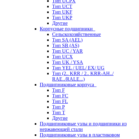
Тип UCPX
Тип UCT
Тип UKF
Тип UKP
Другие
Корпусные подшипники
Сельскохозяйственные
Тип SA (AEL)
Тип SB (AS)
Тип UC / YAR
Тип UCX
Тип UK / YSA
Тип YEL / UEL/ EX/ UG
Тип (2.. KRR / 2.. KRR-AH../
RAE../RALE...)
Подшипниковые корпуса
Тип F
Тип FC
Тип FL
Тип P
Тип T
Другие
Подшипниковые узлы и подшипники из
нержавеющей стали
Подшипниковые узлы в пластиковом