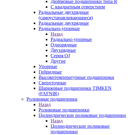
Дюймовые подшипники типа R
С квадратным отверстием
Радиальные двухрядные
(самоустанавливающиеся)
Радиальные двухрядные
Радиально-упорные
Назад
Радиально-упорные
Однорядные
Двухрядные
Серия QJ
Другие
Упорные
Гибридные
Высокотемпературные подшипники
Сверхточные
Шариковые подшипники TIMKEN
(FAFNIR)
Роликовые подшипники
Назад
Роликовые подшипники
Цилиндрические роликовые подшипники
Назад
Цилиндрические роликовые
подшипники