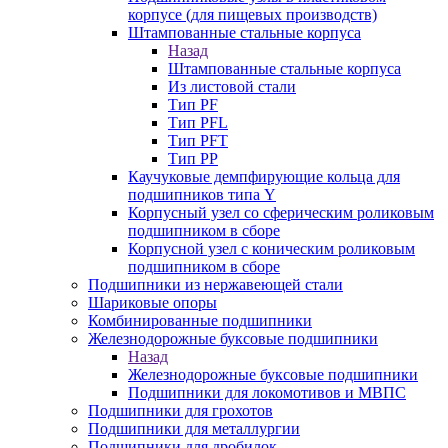
корпусе (для пищевых производств)
Штампованные стальные корпуса
Назад
Штампованные стальные корпуса
Из листовой стали
Тип PF
Тип PFL
Тип PFT
Тип PP
Каучуковые демпфирующие кольца для
подшипников типа Y
Корпусный узел со сферическим роликовым
подшипником в сборе
Корпусной узел с коническим роликовым
подшипником в сборе
Подшипники из нержавеющей стали
Шариковые опоры
Комбинированные подшипники
Железнодорожные буксовые подшипники
Назад
Железнодорожные буксовые подшипники
Подшипники для локомотивов и МВПС
Подшипники для грохотов
Подшипники для металлургии
Подшипники для дробилок