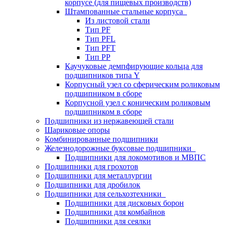
корпусе (для пищевых производств)
Штампованные стальные корпуса
Из листовой стали
Тип PF
Тип PFL
Тип PFT
Тип PP
Каучуковые демпфирующие кольца для
подшипников типа Y
Корпусный узел со сферическим роликовым
подшипником в сборе
Корпусной узел с коническим роликовым
подшипником в сборе
Подшипники из нержавеющей стали
Шариковые опоры
Комбинированные подшипники
Железнодорожные буксовые подшипники
Подшипники для локомотивов и МВПС
Подшипники для грохотов
Подшипники для металлургии
Подшипники для дробилок
Подшипники для сельхозтехники
Подшипники для дисковых борон
Подшипники для комбайнов
Подшипники для сеялки