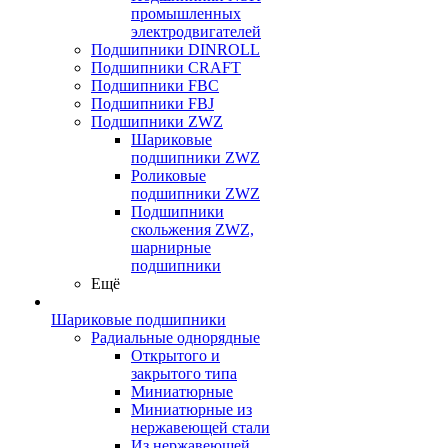
промышленных
электродвигателей
Подшипники DINROLL
Подшипники CRAFT
Подшипники FBC
Подшипники FBJ
Подшипники ZWZ
Шариковые
подшипники ZWZ
Роликовые
подшипники ZWZ
Подшипники
скольжения ZWZ,
шарнирные
подшипники
Ещё
Шариковые подшипники
Радиальные однорядные
Открытого и
закрытого типа
Миниатюрные
Миниатюрные из
нержавеющей стали
Из нержавеющей