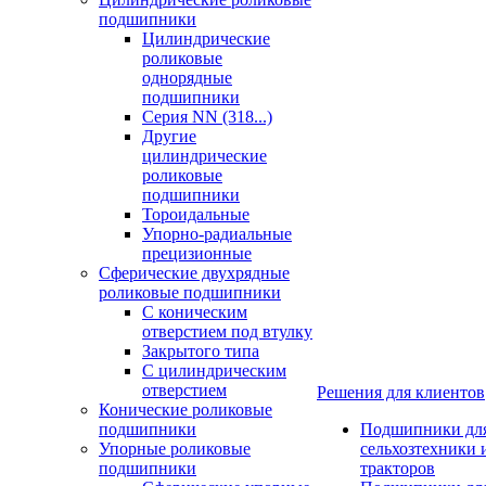
подшипники
Цилиндрические
роликовые
однорядные
подшипники
Серия NN (318...)
Другие
цилиндрические
роликовые
подшипники
Тороидальные
Упорно-радиальные
прецизионные
Сферические двухрядные
роликовые подшипники
С коническим
отверстием под втулку
Закрытого типа
С цилиндрическим
отверстием
Решения для клиентов
Конические роликовые
подшипники
Подшипники дл
Упорные роликовые
сельхозтехники 
подшипники
тракторов