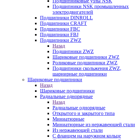
Подшипниковые узлы NSK
Подшипники NSK промышленных
электродвигателей
Подшипники DINROLL
Подшипники CRAFT
Подшипники FBC
Подшипники FBJ
Подшипники ZWZ
Назад
Подшипники ZWZ
Шариковые подшипники ZWZ
Роликовые подшипники ZWZ
Подшипники скольжения ZWZ,
шарнирные подшипники
Шариковые подшипники
Назад
Шариковые подшипники
Радиальные однорядные
Назад
Радиальные однорядные
Открытого и закрытого типа
Миниатюрные
Миниатюрные из нержавеющей стали
Из нержавеющей стали
С фланцем на наружном кольце