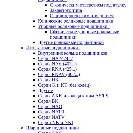
С коническим отверстием под втулку
Закрытого типа
С цилиндрическим отверстием
Конические роликовые подшипники
Упорные роликовые подшипники
Сферические упорные роликовые
подшипники
Другие роликовые подшипники
Игольчатые подшипники
Внутренние кольца подшипников
Серия NA (424...)
Серия NAV (407...)
Серия RNA (425...)
Серия RNAV (402...)
Серия HK
Серии K и KT (без колец)
Другие
Серия AXK и кольца к ним AS/LS
Серия BK
Серия NAO
Серия NATR
Серия NATV
Серии NK и NKI
Шарнирные подшипники