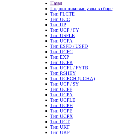
Назад
Подшипниковые узлы в сборе
Тип FLCTE
Тип UCC
Тип UP
Тип UCF / FY
Тип USFLE
Тип UCFA
Тип ESFD / USFD
Тип UCFC
Тип EXP
Тип UCFK
Тип UCFL / FYTB
Тип RSHEY
Тип UCECH (UCHA)
Тип UCP / SY
Тип UCFE
Тип UCPA
Тип UCFLE
Тип UCPH
Тип UCPE
Тип UCPX
Тип UCT
Тип UKF
Тип UKP