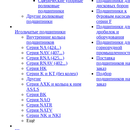
Сферические упорные
Подшипники дл
роликовые
дисковых борон
подшипники
Подшипники к
Другие роликовые
буровым насоса
подшипники
серии F
Подшипники дл
Игольчатые подшипники
дробилок и
Внутренние кольца
оборудования
подшипников
Подшипники дл
Серия NA (424...)
горнорудной
Серия NAV (407...)
промышленност
Серия RNA (425...)
Поставка
Серия RNAV (402...)
подшипников на
Серия HK
заказ
Серии K и KT (без колец)
Подбор
Другие
подшипников на
Серия AXK и кольца к ним
заказ
AS/LS
Серия BK
Серия NAO
Серия NATR
Серия NATV
Серии NK и NKI
Ещё