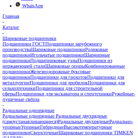
WhatsApp
Главная
-
Каталог
-
Шариковые подшипники
Подшипники ГОСТ
Подшипники зарубежного
производства
Шариковые подшипники
Роликовые
подшипники
Игольчатые подшипники
Шарнирные
подшипники
Подшипниковые узлы
Подшипники из
нержавеющей стали
Шариковые опоры
Комбинированные
подшипники
Железнодорожные буксовые
подшипники
Подшипники для грохотов
Подшипники для
металлургии
Подшипники для дробилок
Подшипники для
сельхозтехники
Подшипники для строительной
сферы
Подшипники для экскаватора и спецтехники
Ружейные-
пушечные свёрла
-
Радиальные однорядные
Радиальные однорядные
Радиальные двухрядные
(самоустанавливающиеся)
Радиальные двухрядные
Радиально-
упорные
Упорные
Гибридные
Высокотемпературные
подшипники
Сверхточные
Шариковые подшипники TIMKEN