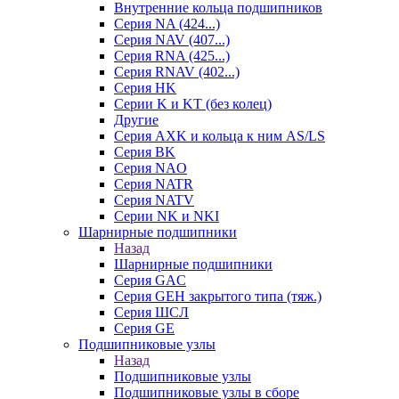
Внутренние кольца подшипников
Серия NA (424...)
Серия NAV (407...)
Серия RNA (425...)
Серия RNAV (402...)
Серия HK
Серии K и KT (без колец)
Другие
Серия AXK и кольца к ним AS/LS
Серия BK
Серия NAO
Серия NATR
Серия NATV
Серии NK и NKI
Шарнирные подшипники
Назад
Шарнирные подшипники
Серия GAC
Серия GEH закрытого типа (тяж.)
Серия ШСЛ
Серия GE
Подшипниковые узлы
Назад
Подшипниковые узлы
Подшипниковые узлы в сборе