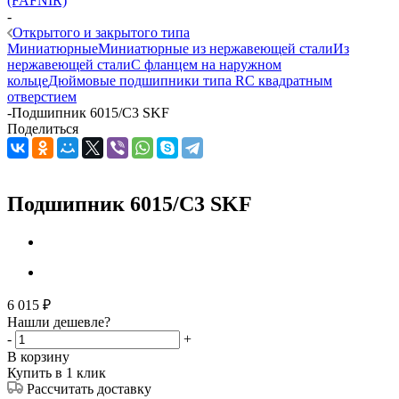
(FAFNIR)
-
Открытого и закрытого типа
Миниатюрные
Миниатюрные из нержавеющей стали
Из
нержавеющей стали
С фланцем на наружном
кольце
Дюймовые подшипники типа R
С квадратным
отверстием
-
Подшипник 6015/C3 SKF
Поделиться
Подшипник 6015/C3 SKF
6 015
₽
Нашли дешевле?
-
+
В корзину
Купить в 1 клик
Рассчитать доставку