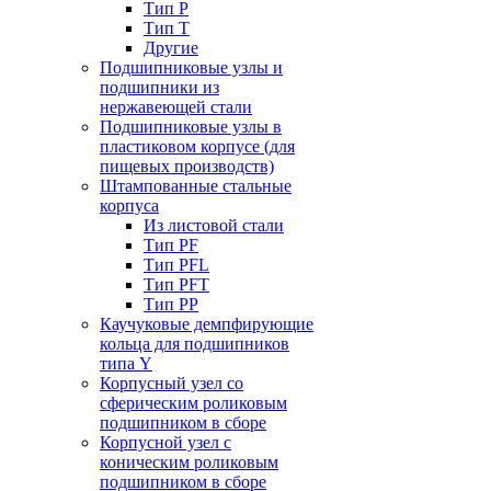
Тип P
Тип T
Другие
Подшипниковые узлы и
подшипники из
нержавеющей стали
Подшипниковые узлы в
пластиковом корпусе (для
пищевых производств)
Штампованные стальные
корпуса
Из листовой стали
Тип PF
Тип PFL
Тип PFT
Тип PP
Каучуковые демпфирующие
кольца для подшипников
типа Y
Корпусный узел со
сферическим роликовым
подшипником в сборе
Корпусной узел с
коническим роликовым
подшипником в сборе