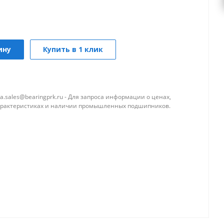
ину
Купить в 1 клик
a.sales@bearingprk.ru - Для запроса информации о ценах,
арактеристиках и наличии промышленных подшипников.