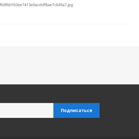
9\f69f6b593ee7413e9acddf8ae7c649a7.jpg