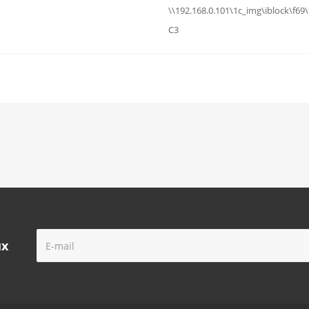
\\192.168.0.101\1c_img\iblock\f6
C3
ых