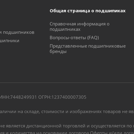
Общая страница о подшипиках
Справочная информация о
подшипниках
ки подшипников
Вопросы-ответы (FAQ)
дшипники
Представленные подшипниковые
бренды
" ИНН:7448249931 ОГРН:1237400007305
наличии на складе, стоимости и изображениях товаров не я
, не является дистанционной торговлей и осуществляется 
чия и количества на основании договора Оферты и/или дог