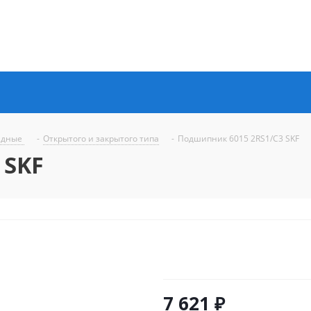
ядные
-
Открытого и закрытого типа
-
Подшипник 6015 2RS1/C3 SKF
 SKF
7 621
₽