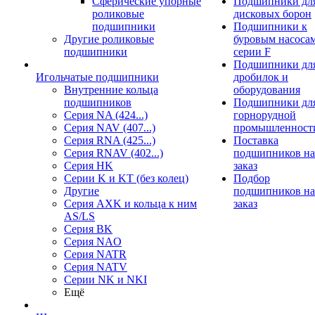
Сферические упорные
Подшипники дл
роликовые
дисковых борон
подшипники
Подшипники к
Другие роликовые
буровым насоса
подшипники
серии F
Подшипники дл
Игольчатые подшипники
дробилок и
Внутренние кольца
оборудования
подшипников
Подшипники дл
Серия NA (424...)
горнорудной
Серия NAV (407...)
промышленност
Серия RNA (425...)
Поставка
Серия RNAV (402...)
подшипников на
Серия HK
заказ
Серии K и KT (без колец)
Подбор
Другие
подшипников на
Серия AXK и кольца к ним
заказ
AS/LS
Серия BK
Серия NAO
Серия NATR
Серия NATV
Серии NK и NKI
Ещё