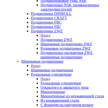
Подшипниковые узлы NSK
Подшипники NSK промышленных
электродвигателей
Подшипники DINROLL
Подшипники CRAFT
Подшипники FBC
Подшипники FBJ
Подшипники ZWZ
Назад
Подшипники ZWZ
Шариковые подшипники ZWZ
Роликовые подшипники ZWZ
Подшипники скольжения ZWZ,
шарнирные подшипники
Шариковые подшипники
Назад
Шариковые подшипники
Радиальные однорядные
Назад
Радиальные однорядные
Открытого и закрытого типа
Миниатюрные
Миниатюрные из нержавеющей стали
Из нержавеющей стали
С фланцем на наружном кольце