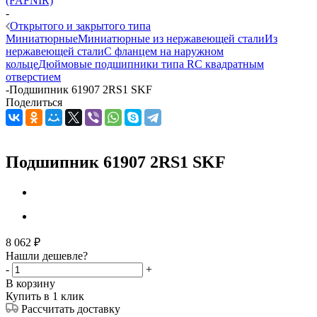
(FAFNIR)
-
Открытого и закрытого типа
Миниатюрные
Миниатюрные из нержавеющей стали
Из
нержавеющей стали
С фланцем на наружном
кольце
Дюймовые подшипники типа R
С квадратным
отверстием
-
Подшипник 61907 2RS1 SKF
Поделиться
Подшипник 61907 2RS1 SKF
8 062
₽
Нашли дешевле?
-
+
В корзину
Купить в 1 клик
Рассчитать доставку