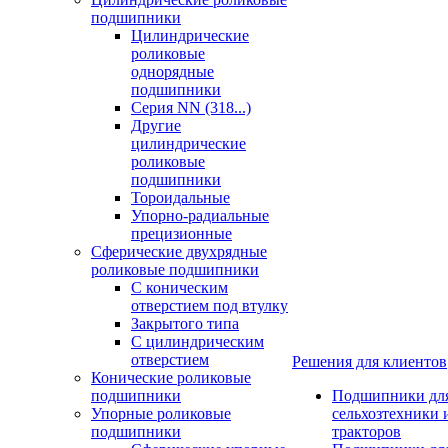
подшипники
Цилиндрические
роликовые
однорядные
подшипники
Серия NN (318...)
Другие
цилиндрические
роликовые
подшипники
Тороидальные
Упорно-радиальные
прецизионные
Сферические двухрядные
роликовые подшипники
С коническим
отверстием под втулку
Закрытого типа
С цилиндрическим
отверстием
Решения для клиентов
Конические роликовые
подшипники
Подшипники дл
Упорные роликовые
сельхозтехники 
подшипники
тракторов