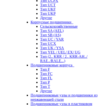
Тип UCPX
Тип UCT
Тип UKF
Тип UKP
Другие
Корпусные подшипники
Сельскохозяйственные
Тип SA (AEL)
Тип SB (AS)
Тип UC / YAR
Тип UCX
Тип UK / YSA
Тип YEL / UEL/ EX/ UG
Тип (2.. KRR / 2.. KRR-AH../
RAE../RALE...)
Подшипниковые корпуса
Тип F
Тип FC
Тип FL
Тип P
Тип T
Другие
Подшипниковые узлы и подшипники из
нержавеющей стали
Подшипниковые узлы в пластиковом