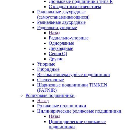
Дюймовые подшипники типа R
С квадратным отверстием
Радиальные двухрядные
(самоустанавливающиеся)
Радиальные двухрядные
Радиально-упорные
Назад
Радиально-упорные
Однорядные
Двухрядные
Серия QJ
Другие
Упорные
Гибридные
Высокотемпературные подшипники
Сверхточные
Шариковые подшипники TIMKEN
(FAFNIR)
Роликовые подшипники
Назад
Роликовые подшипники
Цилиндрические роликовые подшипники
Назад
Цилиндрические роликовые
подшипники