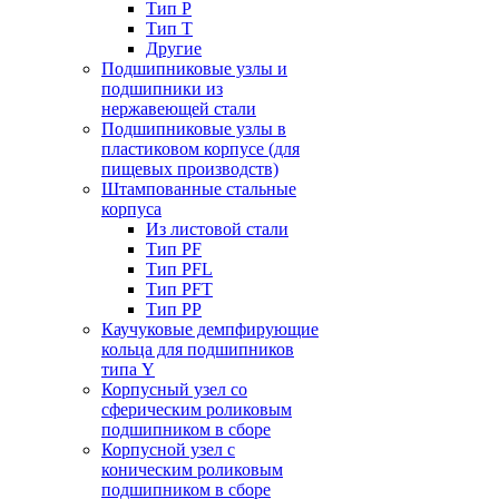
Тип P
Тип T
Другие
Подшипниковые узлы и
подшипники из
нержавеющей стали
Подшипниковые узлы в
пластиковом корпусе (для
пищевых производств)
Штампованные стальные
корпуса
Из листовой стали
Тип PF
Тип PFL
Тип PFT
Тип PP
Каучуковые демпфирующие
кольца для подшипников
типа Y
Корпусный узел со
сферическим роликовым
подшипником в сборе
Корпусной узел с
коническим роликовым
подшипником в сборе