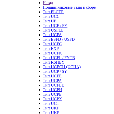
Назад
Подшипниковые узлы в сборе
Тип FLCTE
Тип UCC
Тип UP
Тип UCF / FY
Тип USFLE
Тип UCFA
Тип ESFD / USFD
Тип UCFC
Тип EXP
Тип UCFK
Тип UCFL / FYTB
Тип RSHEY
Тип UCECH (UCHA)
Тип UCP / SY
Тип UCFE
Тип UCPA
Тип UCFLE
Тип UCPH
Тип UCPE
Тип UCPX
Тип UCT
Тип UKF
Тип UKP