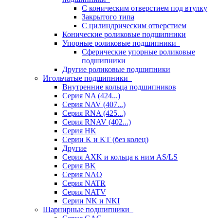
С коническим отверстием под втулку
Закрытого типа
С цилиндрическим отверстием
Конические роликовые подшипники
Упорные роликовые подшипники
Сферические упорные роликовые
подшипники
Другие роликовые подшипники
Игольчатые подшипники
Внутренние кольца подшипников
Серия NA (424...)
Серия NAV (407...)
Серия RNA (425...)
Серия RNAV (402...)
Серия HK
Серии K и KT (без колец)
Другие
Серия AXK и кольца к ним AS/LS
Серия BK
Серия NAO
Серия NATR
Серия NATV
Серии NK и NKI
Шарнирные подшипники