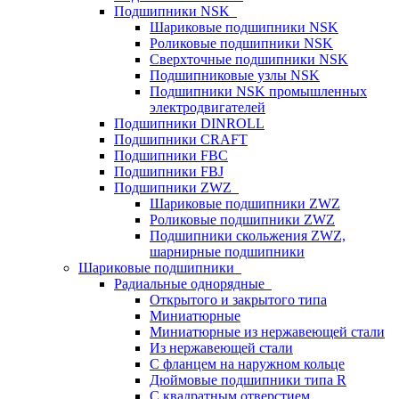
Подшипники NSK
Шариковые подшипники NSK
Роликовые подшипники NSK
Сверхточные подшипники NSK
Подшипниковые узлы NSK
Подшипники NSK промышленных
электродвигателей
Подшипники DINROLL
Подшипники CRAFT
Подшипники FBC
Подшипники FBJ
Подшипники ZWZ
Шариковые подшипники ZWZ
Роликовые подшипники ZWZ
Подшипники скольжения ZWZ,
шарнирные подшипники
Шариковые подшипники
Радиальные однорядные
Открытого и закрытого типа
Миниатюрные
Миниатюрные из нержавеющей стали
Из нержавеющей стали
С фланцем на наружном кольце
Дюймовые подшипники типа R
С квадратным отверстием