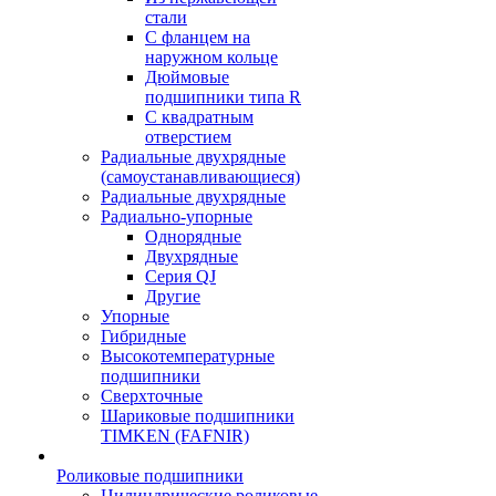
стали
С фланцем на
наружном кольце
Дюймовые
подшипники типа R
С квадратным
отверстием
Радиальные двухрядные
(самоустанавливающиеся)
Радиальные двухрядные
Радиально-упорные
Однорядные
Двухрядные
Серия QJ
Другие
Упорные
Гибридные
Высокотемпературные
подшипники
Сверхточные
Шариковые подшипники
TIMKEN (FAFNIR)
Роликовые подшипники
Цилиндрические роликовые