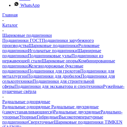
WhatsApp
Главная
-
Каталог
-
Шариковые подшипники
Подшипники ГОСТ
Подшипники зарубежного
производства
Шариковые подшипники
Роликовые
подшипники
Игольчатые подшипники
Шарнирные
подшипники
Подшипниковые узлы
Подшипники из
нержавеющей стали
Шариковые опоры
Комбинированные
подшипники
Железнодорожные буксовые
подшипники
Подшипники для грохотов
Подшипники для
металлургии
Подшипники для дробилок
Подшипники для
сельхозтехники
Подшипники для строительной
сферы
Подшипники для экскаватора и спецтехники
Ружейные-
пушечные свёрла
-
Радиальные однорядные
Радиальные однорядные
Радиальные двухрядные
(самоустанавливающиеся)
Радиальные двухрядные
Радиально-
упорные
Упорные
Гибридные
Высокотемпературные
подшипники
Сверхточные
Шариковые подшипники TIMKEN