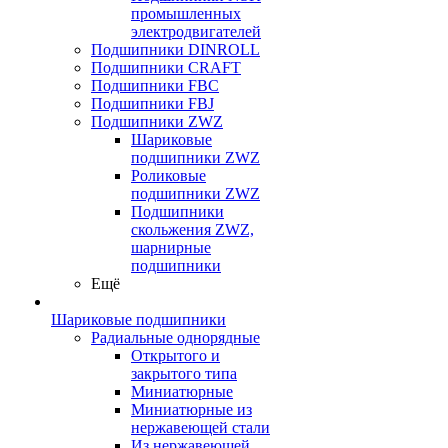
промышленных
электродвигателей
Подшипники DINROLL
Подшипники CRAFT
Подшипники FBC
Подшипники FBJ
Подшипники ZWZ
Шариковые
подшипники ZWZ
Роликовые
подшипники ZWZ
Подшипники
скольжения ZWZ,
шарнирные
подшипники
Ещё
Шариковые подшипники
Радиальные однорядные
Открытого и
закрытого типа
Миниатюрные
Миниатюрные из
нержавеющей стали
Из нержавеющей