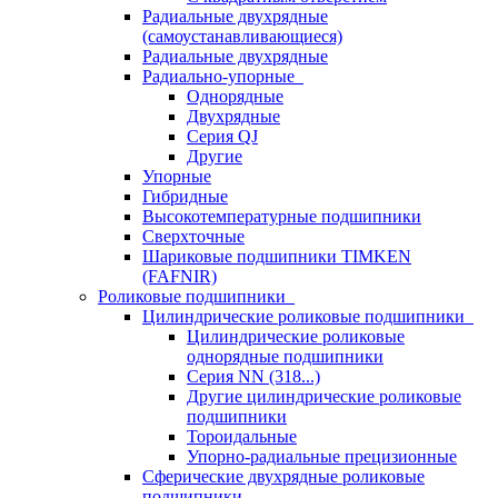
Радиальные двухрядные
(самоустанавливающиеся)
Радиальные двухрядные
Радиально-упорные
Однорядные
Двухрядные
Серия QJ
Другие
Упорные
Гибридные
Высокотемпературные подшипники
Сверхточные
Шариковые подшипники TIMKEN
(FAFNIR)
Роликовые подшипники
Цилиндрические роликовые подшипники
Цилиндрические роликовые
однорядные подшипники
Серия NN (318...)
Другие цилиндрические роликовые
подшипники
Тороидальные
Упорно-радиальные прецизионные
Сферические двухрядные роликовые
подшипники