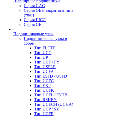
Шарнирные подшипники
Серия GAC
Серия GEH закрытого типа
(тяж.)
Серия ШСЛ
Серия GE
Подшипниковые узлы
Подшипниковые узлы в
сборе
Тип FLCTE
Тип UCC
Тип UP
Тип UCF / FY
Тип USFLE
Тип UCFA
Тип ESFD / USFD
Тип UCFC
Тип EXP
Тип UCFK
Тип UCFL / FYTB
Тип RSHEY
Тип UCECH (UCHA)
Тип UCP / SY
Тип UCFE