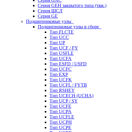
Серия GAC
Серия GEH закрытого типа (тяж.)
Серия ШСЛ
Серия GE
Подшипниковые узлы
Подшипниковые узлы в сборе
Тип FLCTE
Тип UCC
Тип UP
Тип UCF / FY
Тип USFLE
Тип UCFA
Тип ESFD / USFD
Тип UCFC
Тип EXP
Тип UCFK
Тип UCFL / FYTB
Тип RSHEY
Тип UCECH (UCHA)
Тип UCP / SY
Тип UCFE
Тип UCPA
Тип UCFLE
Тип UCPH
Тип UCPE