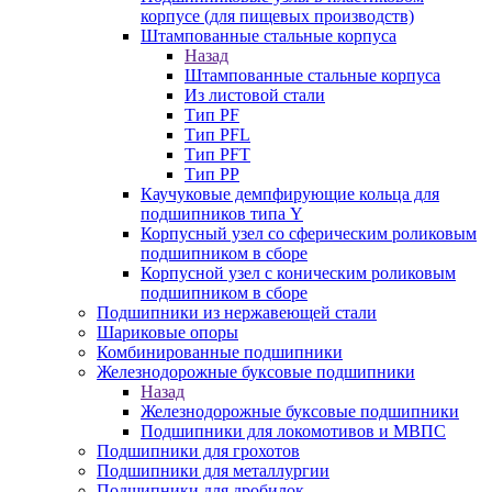
корпусе (для пищевых производств)
Штампованные стальные корпуса
Назад
Штампованные стальные корпуса
Из листовой стали
Тип PF
Тип PFL
Тип PFT
Тип PP
Каучуковые демпфирующие кольца для
подшипников типа Y
Корпусный узел со сферическим роликовым
подшипником в сборе
Корпусной узел с коническим роликовым
подшипником в сборе
Подшипники из нержавеющей стали
Шариковые опоры
Комбинированные подшипники
Железнодорожные буксовые подшипники
Назад
Железнодорожные буксовые подшипники
Подшипники для локомотивов и МВПС
Подшипники для грохотов
Подшипники для металлургии
Подшипники для дробилок