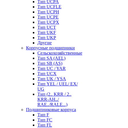
Тип UCPA
Тип UCFLE
Тип UCPH
Тип UCPE
Тип UCPX
Тип UCT
Тип UKF
Тип UKP
Другие
Корпусные подшипники
Сельскохозяйственные
Тип SA (AEL)
Тип SB (AS)
Тип UC / YAR
Тип UCX
Тип UK / YSA
Тип YEL / UEL/ EX/
UG
Тип (2.. KRR / 2..
KRR-AH../
RAE../RALE...)
Подшипниковые корпуса
Тип F
Тип FC
Тип FL