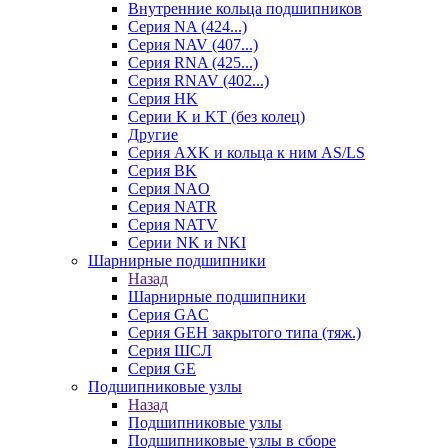
Внутренние кольца подшипников
Серия NA (424...)
Серия NAV (407...)
Серия RNA (425...)
Серия RNAV (402...)
Серия HK
Серии K и KT (без колец)
Другие
Серия AXK и кольца к ним AS/LS
Серия BK
Серия NAO
Серия NATR
Серия NATV
Серии NK и NKI
Шарнирные подшипники
Назад
Шарнирные подшипники
Серия GAC
Серия GEH закрытого типа (тяж.)
Серия ШСЛ
Серия GE
Подшипниковые узлы
Назад
Подшипниковые узлы
Подшипниковые узлы в сборе