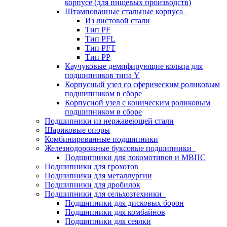
корпусе (для пищевых производств)
Штампованные стальные корпуса
Из листовой стали
Тип PF
Тип PFL
Тип PFT
Тип PP
Каучуковые демпфирующие кольца для
подшипников типа Y
Корпусный узел со сферическим роликовым
подшипником в сборе
Корпусной узел с коническим роликовым
подшипником в сборе
Подшипники из нержавеющей стали
Шариковые опоры
Комбинированные подшипники
Железнодорожные буксовые подшипники
Подшипники для локомотивов и МВПС
Подшипники для грохотов
Подшипники для металлургии
Подшипники для дробилок
Подшипники для сельхозтехники
Подшипники для дисковых борон
Подшипники для комбайнов
Подшипники для сеялки