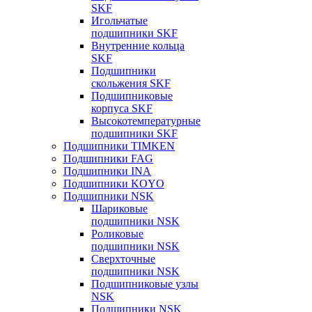
SKF
Игольчатые
подшипники SKF
Внутренние кольца
SKF
Подшипники
скольжения SKF
Подшипниковые
корпуса SKF
Высокотемпературные
подшипники SKF
Подшипники TIMKEN
Подшипники FAG
Подшипники INA
Подшипники KOYO
Подшипники NSK
Шариковые
подшипники NSK
Роликовые
подшипники NSK
Сверхточные
подшипники NSK
Подшипниковые узлы
NSK
Подшипники NSK