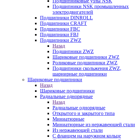
Подшипниковые узлы NSK
Подшипники NSK промышленных
электродвигателей
Подшипники DINROLL
Подшипники CRAFT
Подшипники FBC
Подшипники FBJ
Подшипники ZWZ
Назад
Подшипники ZWZ
Шариковые подшипники ZWZ
Роликовые подшипники ZWZ
Подшипники скольжения ZWZ,
шарнирные подшипники
Шариковые подшипники
Назад
Шариковые подшипники
Радиальные однорядные
Назад
Радиальные однорядные
Открытого и закрытого типа
Миниатюрные
Миниатюрные из нержавеющей стали
Из нержавеющей стали
С фланцем на наружном кольце