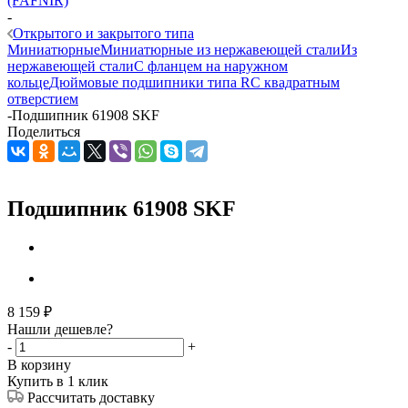
(FAFNIR)
-
Открытого и закрытого типа
Миниатюрные
Миниатюрные из нержавеющей стали
Из
нержавеющей стали
С фланцем на наружном
кольце
Дюймовые подшипники типа R
С квадратным
отверстием
-
Подшипник 61908 SKF
Поделиться
Подшипник 61908 SKF
8 159
₽
Нашли дешевле?
-
+
В корзину
Купить в 1 клик
Рассчитать доставку