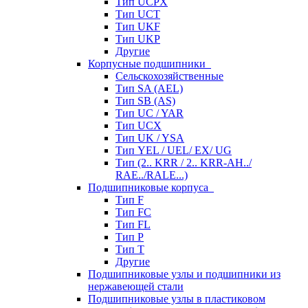
Тип UCPX
Тип UCT
Тип UKF
Тип UKP
Другие
Корпусные подшипники
Сельскохозяйственные
Тип SA (AEL)
Тип SB (AS)
Тип UC / YAR
Тип UCX
Тип UK / YSA
Тип YEL / UEL/ EX/ UG
Тип (2.. KRR / 2.. KRR-AH../
RAE../RALE...)
Подшипниковые корпуса
Тип F
Тип FC
Тип FL
Тип P
Тип T
Другие
Подшипниковые узлы и подшипники из
нержавеющей стали
Подшипниковые узлы в пластиковом