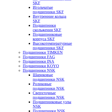
SKF
Игольчатые
подшипники SKF
Внутренние кольца
SKF
Подшипники
скольжения SKF
Подшипниковые
корпуса SKF
Высокотемпературные
подшипники SKF
Подшипники TIMKEN
Подшипники FAG
Подшипники INA
Подшипники KOYO
Подшипники NSK
Шариковые
подшипники NSK
Роликовые
подшипники NSK
Сверхточные
подшипники NSK
Подшипниковые узлы
NSK
Подшипники NSK