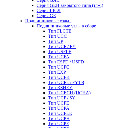
Серия GAC
Серия GEH закрытого типа (тяж.)
Серия ШСЛ
Серия GE
Подшипниковые узлы
Подшипниковые узлы в сборе
Тип FLCTE
Тип UCC
Тип UP
Тип UCF / FY
Тип USFLE
Тип UCFA
Тип ESFD / USFD
Тип UCFC
Тип EXP
Тип UCFK
Тип UCFL / FYTB
Тип RSHEY
Тип UCECH (UCHA)
Тип UCP / SY
Тип UCFE
Тип UCPA
Тип UCFLE
Тип UCPH
Тип UCPE