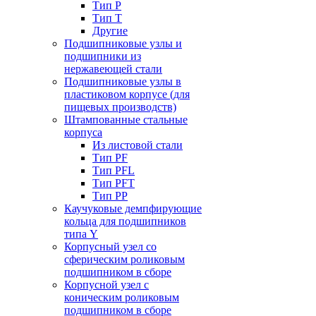
Тип P
Тип T
Другие
Подшипниковые узлы и
подшипники из
нержавеющей стали
Подшипниковые узлы в
пластиковом корпусе (для
пищевых производств)
Штампованные стальные
корпуса
Из листовой стали
Тип PF
Тип PFL
Тип PFT
Тип PP
Каучуковые демпфирующие
кольца для подшипников
типа Y
Корпусный узел со
сферическим роликовым
подшипником в сборе
Корпусной узел с
коническим роликовым
подшипником в сборе