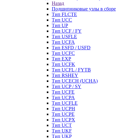
Назад
Подшипниковые узлы в сборе
Тип FLCTE
Тип UCC
Тип UP
Тип UCF / FY
Тип USFLE
Тип UCFA
Тип ESFD / USFD
Тип UCFC
Тип EXP
Тип UCFK
Тип UCFL / FYTB
Тип RSHEY
Тип UCECH (UCHA)
Тип UCP / SY
Тип UCFE
Тип UCPA
Тип UCFLE
Тип UCPH
Тип UCPE
Тип UCPX
Тип UCT
Тип UKF
Тип UKP