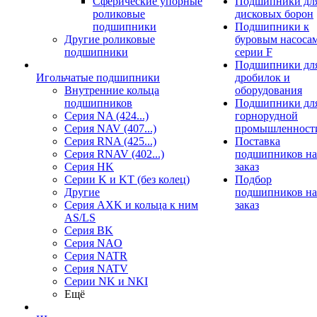
Сферические упорные
Подшипники дл
роликовые
дисковых борон
подшипники
Подшипники к
Другие роликовые
буровым насоса
подшипники
серии F
Подшипники дл
Игольчатые подшипники
дробилок и
Внутренние кольца
оборудования
подшипников
Подшипники дл
Серия NA (424...)
горнорудной
Серия NAV (407...)
промышленност
Серия RNA (425...)
Поставка
Серия RNAV (402...)
подшипников на
Серия HK
заказ
Серии K и KT (без колец)
Подбор
Другие
подшипников на
Серия AXK и кольца к ним
заказ
AS/LS
Серия BK
Серия NAO
Серия NATR
Серия NATV
Серии NK и NKI
Ещё