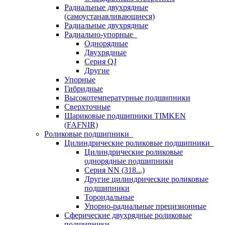
Радиальные двухрядные
(самоустанавливающиеся)
Радиальные двухрядные
Радиально-упорные
Однорядные
Двухрядные
Серия QJ
Другие
Упорные
Гибридные
Высокотемпературные подшипники
Сверхточные
Шариковые подшипники TIMKEN
(FAFNIR)
Роликовые подшипники
Цилиндрические роликовые подшипники
Цилиндрические роликовые
однорядные подшипники
Серия NN (318...)
Другие цилиндрические роликовые
подшипники
Тороидальные
Упорно-радиальные прецизионные
Сферические двухрядные роликовые
подшипники