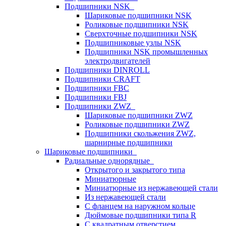
Подшипники NSK
Шариковые подшипники NSK
Роликовые подшипники NSK
Сверхточные подшипники NSK
Подшипниковые узлы NSK
Подшипники NSK промышленных
электродвигателей
Подшипники DINROLL
Подшипники CRAFT
Подшипники FBC
Подшипники FBJ
Подшипники ZWZ
Шариковые подшипники ZWZ
Роликовые подшипники ZWZ
Подшипники скольжения ZWZ,
шарнирные подшипники
Шариковые подшипники
Радиальные однорядные
Открытого и закрытого типа
Миниатюрные
Миниатюрные из нержавеющей стали
Из нержавеющей стали
С фланцем на наружном кольце
Дюймовые подшипники типа R
С квадратным отверстием