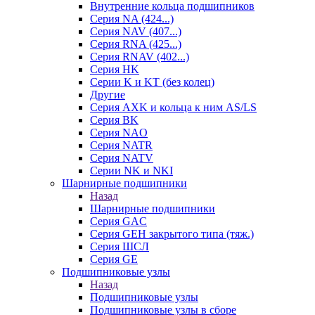
Внутренние кольца подшипников
Серия NA (424...)
Серия NAV (407...)
Серия RNA (425...)
Серия RNAV (402...)
Серия HK
Серии K и KT (без колец)
Другие
Серия AXK и кольца к ним AS/LS
Серия BK
Серия NAO
Серия NATR
Серия NATV
Серии NK и NKI
Шарнирные подшипники
Назад
Шарнирные подшипники
Серия GAC
Серия GEH закрытого типа (тяж.)
Серия ШСЛ
Серия GE
Подшипниковые узлы
Назад
Подшипниковые узлы
Подшипниковые узлы в сборе