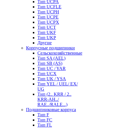
Тип UCPA
Тип UCFLE
Тип UCPH
Тип UCPE
Тип UCPX
Тип UCT
Тип UKF
Тип UKP
Другие
Корпусные подшипники
Сельскохозяйственные
Тип SA (AEL)
Тип SB (AS)
Тип UC / YAR
Тип UCX
Тип UK / YSA
Тип YEL / UEL/ EX/
UG
Тип (2.. KRR / 2..
KRR-AH../
RAE../RALE...)
Подшипниковые корпуса
Тип F
Тип FC
Тип FL