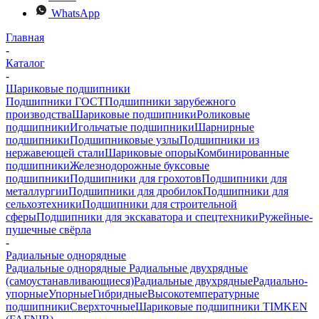
WhatsApp
Главная
-
Каталог
-
Шариковые подшипники
Подшипники ГОСТ
Подшипники зарубежного
производства
Шариковые подшипники
Роликовые
подшипники
Игольчатые подшипники
Шарнирные
подшипники
Подшипниковые узлы
Подшипники из
нержавеющей стали
Шариковые опоры
Комбинированные
подшипники
Железнодорожные буксовые
подшипники
Подшипники для грохотов
Подшипники для
металлургии
Подшипники для дробилок
Подшипники для
сельхозтехники
Подшипники для строительной
сферы
Подшипники для экскаватора и спецтехники
Ружейные-
пушечные свёрла
-
Радиальные однорядные
Радиальные однорядные
Радиальные двухрядные
(самоустанавливающиеся)
Радиальные двухрядные
Радиально-
упорные
Упорные
Гибридные
Высокотемпературные
подшипники
Сверхточные
Шариковые подшипники TIMKEN