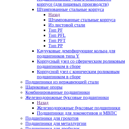
корпусе (для пищевых производств)
Штампованные стальные корпуса
Назад
Штампованные стальные корпуса
Из листовой стали
Тип PF
Тип PFL
Тип PFT
Тип PP
Каучуковые демпфирующие кольца для
подшипников типа Y
Корпусный узел со сферическим роликовым
подшипником в сборе
Корпусной узел с коническим роликовым
подшипником в сборе
Подшипники из нержавеющей стали
Шариковые опоры
Комбинированные подшипники
Железнодорожные буксовые подшипники
Назад
Железнодорожные буксовые подшипники
Подшипники для локомотивов и МВПС
Подшипники для грохотов
Подшипники для металлургии
Подшипники для дробилок