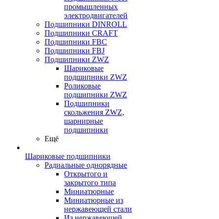
промышленных
электродвигателей
Подшипники DINROLL
Подшипники CRAFT
Подшипники FBC
Подшипники FBJ
Подшипники ZWZ
Шариковые
подшипники ZWZ
Роликовые
подшипники ZWZ
Подшипники
скольжения ZWZ,
шарнирные
подшипники
Ещё
Шариковые подшипники
Радиальные однорядные
Открытого и
закрытого типа
Миниатюрные
Миниатюрные из
нержавеющей стали
Из нержавеющей