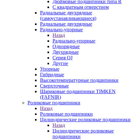
Дюймовые подшипники типа R
С квадратным отверстием
Радиальные двухрядные
(самоустанавливающиеся)
Радиальные двухрядные
Радиально-упорные
Назад
Радиально-упорные
Однорядные
Двухрядные
Серия QJ
Другие
Упорные
Гибридные
Высокотемпературные подшипники
Сверхточные
Шариковые подшипники TIMKEN
(FAFNIR)
Роликовые подшипники
Назад
Роликовые подшипники
Цилиндрические роликовые подшипники
Назад
Цилиндрические роликовые
подшипники