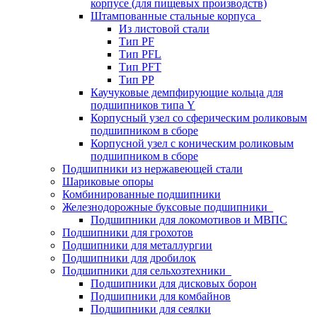
корпусе (для пищевых производств)
Штампованные стальные корпуса
Из листовой стали
Тип PF
Тип PFL
Тип PFT
Тип PP
Каучуковые демпфирующие кольца для
подшипников типа Y
Корпусный узел со сферическим роликовым
подшипником в сборе
Корпусной узел с коническим роликовым
подшипником в сборе
Подшипники из нержавеющей стали
Шариковые опоры
Комбинированные подшипники
Железнодорожные буксовые подшипники
Подшипники для локомотивов и МВПС
Подшипники для грохотов
Подшипники для металлургии
Подшипники для дробилок
Подшипники для сельхозтехники
Подшипники для дисковых борон
Подшипники для комбайнов
Подшипники для сеялки