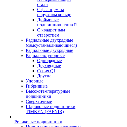
стали
С фланцем на
наружном кольце
Дюймовые
подшипники типа R
С квадратным
отверстием
Радиальные двухрядные
(самоустанавливающиеся)
Радиальные двухрядные
Радиально-упорные
Однорядные
Двухрядные
Серия QJ
Другие
Упорные
Гибридные
Высокотемпературные
подшипники
Сверхточные
Шариковые подшипники
TIMKEN (FAFNIR)
Роликовые подшипники
Цилиндрические роликовые