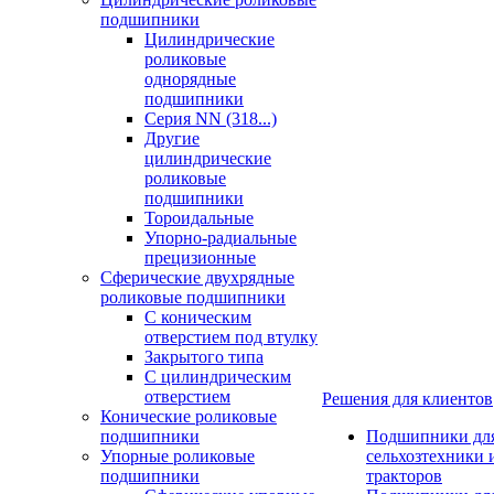
подшипники
Цилиндрические
роликовые
однорядные
подшипники
Серия NN (318...)
Другие
цилиндрические
роликовые
подшипники
Тороидальные
Упорно-радиальные
прецизионные
Сферические двухрядные
роликовые подшипники
С коническим
отверстием под втулку
Закрытого типа
С цилиндрическим
отверстием
Решения для клиентов
Конические роликовые
подшипники
Подшипники дл
Упорные роликовые
сельхозтехники 
подшипники
тракторов