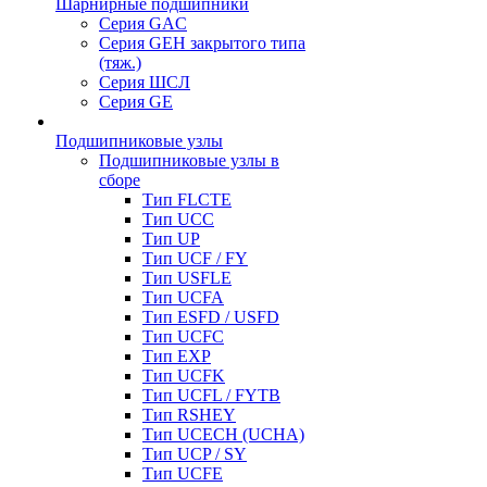
Шарнирные подшипники
Серия GAC
Серия GEH закрытого типа
(тяж.)
Серия ШСЛ
Серия GE
Подшипниковые узлы
Подшипниковые узлы в
сборе
Тип FLCTE
Тип UCC
Тип UP
Тип UCF / FY
Тип USFLE
Тип UCFA
Тип ESFD / USFD
Тип UCFC
Тип EXP
Тип UCFK
Тип UCFL / FYTB
Тип RSHEY
Тип UCECH (UCHA)
Тип UCP / SY
Тип UCFE