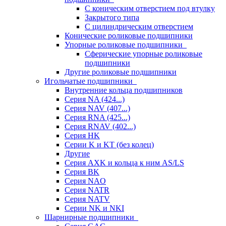
С коническим отверстием под втулку
Закрытого типа
С цилиндрическим отверстием
Конические роликовые подшипники
Упорные роликовые подшипники
Сферические упорные роликовые
подшипники
Другие роликовые подшипники
Игольчатые подшипники
Внутренние кольца подшипников
Серия NA (424...)
Серия NAV (407...)
Серия RNA (425...)
Серия RNAV (402...)
Серия HK
Серии K и KT (без колец)
Другие
Серия AXK и кольца к ним AS/LS
Серия BK
Серия NAO
Серия NATR
Серия NATV
Серии NK и NKI
Шарнирные подшипники