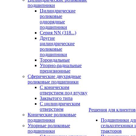
подшипники
Цилиндрические
роликовые
однорядные
подшипники
Серия NN (318...)
Другие
цилиндрические
роликовые
подшипники
Тороидальные
Упорно-радиальные
прецизионные
Сферические двухрядные
роликовые подшипники
С коническим
отверстием под втулку
Закрытого типа
С цилиндрическим
отверстием
Решения для клиентов
Конические роликовые
подшипники
Подшипники дл
Упорные роликовые
сельхозтехники 
подшипники
тракторов