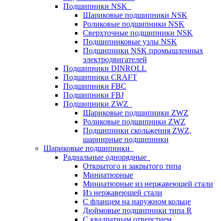
Подшипники NSK
Шариковые подшипники NSK
Роликовые подшипники NSK
Сверхточные подшипники NSK
Подшипниковые узлы NSK
Подшипники NSK промышленных
электродвигателей
Подшипники DINROLL
Подшипники CRAFT
Подшипники FBC
Подшипники FBJ
Подшипники ZWZ
Шариковые подшипники ZWZ
Роликовые подшипники ZWZ
Подшипники скольжения ZWZ,
шарнирные подшипники
Шариковые подшипники
Радиальные однорядные
Открытого и закрытого типа
Миниатюрные
Миниатюрные из нержавеющей стали
Из нержавеющей стали
С фланцем на наружном кольце
Дюймовые подшипники типа R
С квадратным отверстием