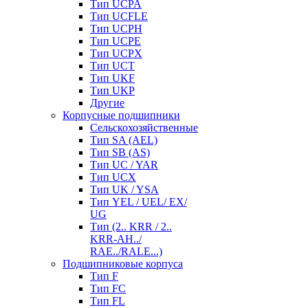
Тип UCPA
Тип UCFLE
Тип UCPH
Тип UCPE
Тип UCPX
Тип UCT
Тип UKF
Тип UKP
Другие
Корпусные подшипники
Сельскохозяйственные
Тип SA (AEL)
Тип SB (AS)
Тип UC / YAR
Тип UCX
Тип UK / YSA
Тип YEL / UEL/ EX/
UG
Тип (2.. KRR / 2..
KRR-AH../
RAE../RALE...)
Подшипниковые корпуса
Тип F
Тип FC
Тип FL