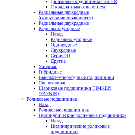
Дюймовые подшипники типа R
С квадратным отверстием
Радиальные двухрядные
(самоустанавливающиеся)
Радиальные двухрядные
Радиально-упорные
Назад
Радиально-упорные
Однорядные
Двухрядные
Серия QJ
Другие
Упорные
Гибридные
Высокотемпературные подшипники
Сверхточные
Шариковые подшипники TIMKEN
(FAFNIR)
Роликовые подшипники
Назад
Роликовые подшипники
Цилиндрические роликовые подшипники
Назад
Цилиндрические роликовые
подшипники