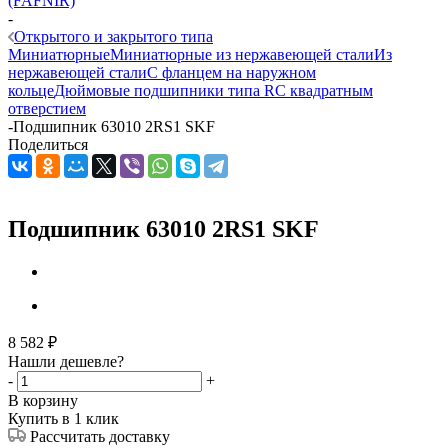
(FAFNIR)
-
Открытого и закрытого типа
Миниатюрные
Миниатюрные из нержавеющей стали
Из
нержавеющей стали
С фланцем на наружном
кольце
Дюймовые подшипники типа R
С квадратным
отверстием
-
Подшипник 63010 2RS1 SKF
Поделиться
Подшипник 63010 2RS1 SKF
8 582
₽
Нашли дешевле?
-
+
В корзину
Купить в 1 клик
Рассчитать доставку