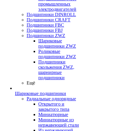
промышленных
электродвигателей
Подшипники DINROLL
Подшипники CRAFT
Подшипники FBC
Подшипники FBJ
Подшипники ZWZ
Шариковые
подшипники ZWZ
Роликовые
подшипники ZWZ
Подшипники
скольжения ZWZ,
шарнирные
подшипники
Ещё
Шариковые подшипники
Радиальные однорядные
Открытого и
закрытого типа
Миниатюрные
Миниатюрные из
нержавеющей стали
Из нержавеющей