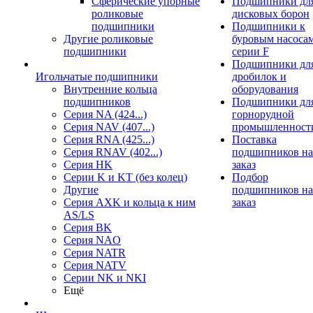
Сферические упорные
Подшипники дл
роликовые
дисковых борон
подшипники
Подшипники к
Другие роликовые
буровым насоса
подшипники
серии F
Подшипники дл
Игольчатые подшипники
дробилок и
Внутренние кольца
оборудования
подшипников
Подшипники дл
Серия NA (424...)
горнорудной
Серия NAV (407...)
промышленност
Серия RNA (425...)
Поставка
Серия RNAV (402...)
подшипников на
Серия HK
заказ
Серии K и KT (без колец)
Подбор
Другие
подшипников на
Серия AXK и кольца к ним
заказ
AS/LS
Серия BK
Серия NAO
Серия NATR
Серия NATV
Серии NK и NKI
Ещё