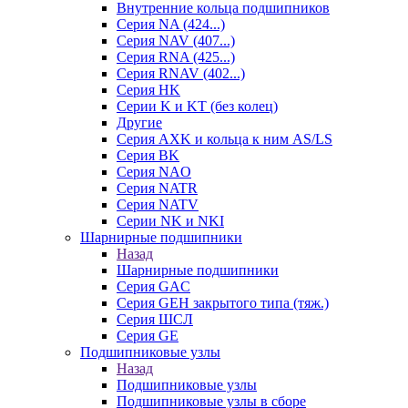
Внутренние кольца подшипников
Серия NA (424...)
Серия NAV (407...)
Серия RNA (425...)
Серия RNAV (402...)
Серия HK
Серии K и KT (без колец)
Другие
Серия AXK и кольца к ним AS/LS
Серия BK
Серия NAO
Серия NATR
Серия NATV
Серии NK и NKI
Шарнирные подшипники
Назад
Шарнирные подшипники
Серия GAC
Серия GEH закрытого типа (тяж.)
Серия ШСЛ
Серия GE
Подшипниковые узлы
Назад
Подшипниковые узлы
Подшипниковые узлы в сборе