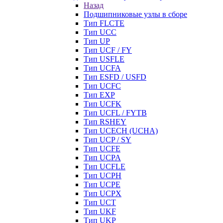
Назад
Подшипниковые узлы в сборе
Тип FLCTE
Тип UCC
Тип UP
Тип UCF / FY
Тип USFLE
Тип UCFA
Тип ESFD / USFD
Тип UCFC
Тип EXP
Тип UCFK
Тип UCFL / FYTB
Тип RSHEY
Тип UCECH (UCHA)
Тип UCP / SY
Тип UCFE
Тип UCPA
Тип UCFLE
Тип UCPH
Тип UCPE
Тип UCPX
Тип UCT
Тип UKF
Тип UKP