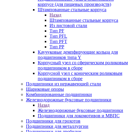
корпусе (для пищевых производств)
Штампованные стальные корпуса
Назад
Штампованные стальные корпуса
Из листовой стали
Тип PF
Тип PFL
Тип PFT
Тип PP
Каучуковые демпфирующие кольца для
подшипников типа Y
Корпусный узел со сферическим роликовым
подшипником в сборе
Корпусной узел с коническим роликовым
подшипником в сборе
Подшипники из нержавеющей стали
Шариковые опоры
Комбинированные подшипники
Железнодорожные буксовые подшипники
Назад
Железнодорожные буксовые подшипники
Подшипники для локомотивов и МВПС
Подшипники для грохотов
Подшипники для металлургии
Подшипники для дробилок