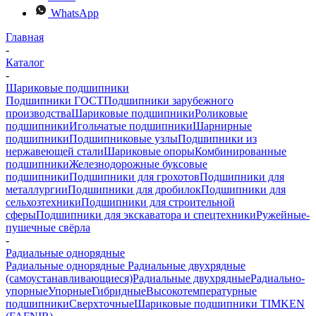
WhatsApp
Главная
-
Каталог
-
Шариковые подшипники
Подшипники ГОСТ
Подшипники зарубежного
производства
Шариковые подшипники
Роликовые
подшипники
Игольчатые подшипники
Шарнирные
подшипники
Подшипниковые узлы
Подшипники из
нержавеющей стали
Шариковые опоры
Комбинированные
подшипники
Железнодорожные буксовые
подшипники
Подшипники для грохотов
Подшипники для
металлургии
Подшипники для дробилок
Подшипники для
сельхозтехники
Подшипники для строительной
сферы
Подшипники для экскаватора и спецтехники
Ружейные-
пушечные свёрла
-
Радиальные однорядные
Радиальные однорядные
Радиальные двухрядные
(самоустанавливающиеся)
Радиальные двухрядные
Радиально-
упорные
Упорные
Гибридные
Высокотемпературные
подшипники
Сверхточные
Шариковые подшипники TIMKEN