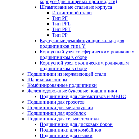
корпусе (для пищевых производств)
Штампованные стальные корпуса
Из листовой стали
Тип PF
Тип PFL
Тип PFT
Тип PP
Каучуковые демпфирующие кольца для
подшипников типа Y
Корпусный узел со сферическим роликовым
подшипником в сборе
Корпусной узел с коническим роликовым
подшипником в сборе
Подшипники из нержавеющей стали
Шариковые опоры
Комбинированные подшипники
Железнодорожные буксовые подшипники
Подшипники для локомотивов и МВПС
Подшипники для грохотов
Подшипники для металлургии
Подшипники для дробилок
Подшипники для сельхозтехники
Подшипники для дисковых борон
Подшипники для комбайнов
Подшипники для сеялки