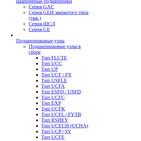
Шарнирные подшипники
Серия GAC
Серия GEH закрытого типа
(тяж.)
Серия ШСЛ
Серия GE
Подшипниковые узлы
Подшипниковые узлы в
сборе
Тип FLCTE
Тип UCC
Тип UP
Тип UCF / FY
Тип USFLE
Тип UCFA
Тип ESFD / USFD
Тип UCFC
Тип EXP
Тип UCFK
Тип UCFL / FYTB
Тип RSHEY
Тип UCECH (UCHA)
Тип UCP / SY
Тип UCFE