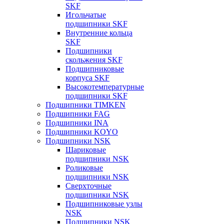
SKF
Игольчатые
подшипники SKF
Внутренние кольца
SKF
Подшипники
скольжения SKF
Подшипниковые
корпуса SKF
Высокотемпературные
подшипники SKF
Подшипники TIMKEN
Подшипники FAG
Подшипники INA
Подшипники KOYO
Подшипники NSK
Шариковые
подшипники NSK
Роликовые
подшипники NSK
Сверхточные
подшипники NSK
Подшипниковые узлы
NSK
Подшипники NSK