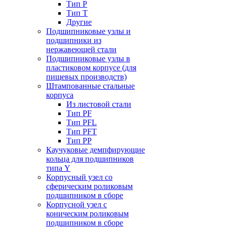
Тип P
Тип T
Другие
Подшипниковые узлы и
подшипники из
нержавеющей стали
Подшипниковые узлы в
пластиковом корпусе (для
пищевых производств)
Штампованные стальные
корпуса
Из листовой стали
Тип PF
Тип PFL
Тип PFT
Тип PP
Каучуковые демпфирующие
кольца для подшипников
типа Y
Корпусный узел со
сферическим роликовым
подшипником в сборе
Корпусной узел с
коническим роликовым
подшипником в сборе