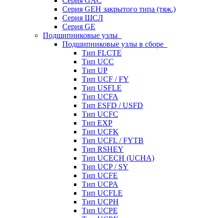
Серия GAC
Серия GEH закрытого типа (тяж.)
Серия ШСЛ
Серия GE
Подшипниковые узлы
Подшипниковые узлы в сборе
Тип FLCTE
Тип UCC
Тип UP
Тип UCF / FY
Тип USFLE
Тип UCFA
Тип ESFD / USFD
Тип UCFC
Тип EXP
Тип UCFK
Тип UCFL / FYTB
Тип RSHEY
Тип UCECH (UCHA)
Тип UCP / SY
Тип UCFE
Тип UCPA
Тип UCFLE
Тип UCPH
Тип UCPE