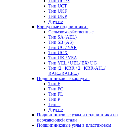
Тип UCPX
Тип UCT
Тип UKF
Тип UKP
Другие
Корпусные подшипники
Сельскохозяйственные
Тип SA (AEL)
Тип SB (AS)
Тип UC / YAR
Тип UCX
Тип UK / YSA
Тип YEL / UEL/ EX/ UG
Тип (2.. KRR / 2.. KRR-AH../
RAE../RALE...)
Подшипниковые корпуса
Тип F
Тип FC
Тип FL
Тип P
Тип T
Другие
Подшипниковые узлы и подшипники из
нержавеющей стали
Подшипниковые узлы в пластиковом