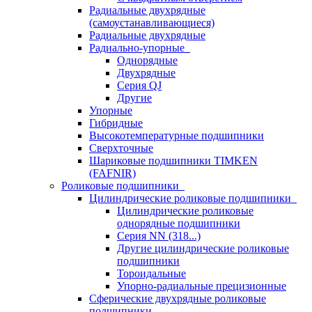
Радиальные двухрядные
(самоустанавливающиеся)
Радиальные двухрядные
Радиально-упорные
Однорядные
Двухрядные
Серия QJ
Другие
Упорные
Гибридные
Высокотемпературные подшипники
Сверхточные
Шариковые подшипники TIMKEN
(FAFNIR)
Роликовые подшипники
Цилиндрические роликовые подшипники
Цилиндрические роликовые
однорядные подшипники
Серия NN (318...)
Другие цилиндрические роликовые
подшипники
Тороидальные
Упорно-радиальные прецизионные
Сферические двухрядные роликовые
подшипники