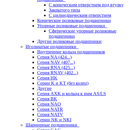
С коническим отверстием под втулку
Закрытого типа
С цилиндрическим отверстием
Конические роликовые подшипники
Упорные роликовые подшипники
Сферические упорные роликовые
подшипники
Другие роликовые подшипники
Игольчатые подшипники
Внутренние кольца подшипников
Серия NA (424...)
Серия NAV (407...)
Серия RNA (425...)
Серия RNAV (402...)
Серия HK
Серии K и KT (без колец)
Другие
Серия AXK и кольца к ним AS/LS
Серия BK
Серия NAO
Серия NATR
Серия NATV
Серии NK и NKI
Шарнирные подшипники