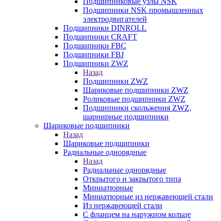
Подшипниковые узлы NSK
Подшипники NSK промышленных
электродвигателей
Подшипники DINROLL
Подшипники CRAFT
Подшипники FBC
Подшипники FBJ
Подшипники ZWZ
Назад
Подшипники ZWZ
Шариковые подшипники ZWZ
Роликовые подшипники ZWZ
Подшипники скольжения ZWZ,
шарнирные подшипники
Шариковые подшипники
Назад
Шариковые подшипники
Радиальные однорядные
Назад
Радиальные однорядные
Открытого и закрытого типа
Миниатюрные
Миниатюрные из нержавеющей стали
Из нержавеющей стали
С фланцем на наружном кольце