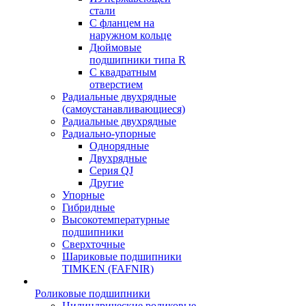
стали
С фланцем на
наружном кольце
Дюймовые
подшипники типа R
С квадратным
отверстием
Радиальные двухрядные
(самоустанавливающиеся)
Радиальные двухрядные
Радиально-упорные
Однорядные
Двухрядные
Серия QJ
Другие
Упорные
Гибридные
Высокотемпературные
подшипники
Сверхточные
Шариковые подшипники
TIMKEN (FAFNIR)
Роликовые подшипники
Цилиндрические роликовые