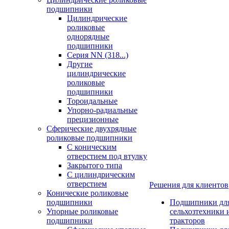
подшипники
Цилиндрические
роликовые
однорядные
подшипники
Серия NN (318...)
Другие
цилиндрические
роликовые
подшипники
Тороидальные
Упорно-радиальные
прецизионные
Сферические двухрядные
роликовые подшипники
С коническим
отверстием под втулку
Закрытого типа
С цилиндрическим
отверстием
Решения для клиентов
Конические роликовые
подшипники
Подшипники дл
Упорные роликовые
сельхозтехники 
подшипники
тракторов