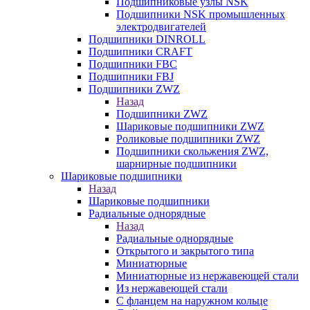
Подшипниковые узлы NSK
Подшипники NSK промышленных
электродвигателей
Подшипники DINROLL
Подшипники CRAFT
Подшипники FBC
Подшипники FBJ
Подшипники ZWZ
Назад
Подшипники ZWZ
Шариковые подшипники ZWZ
Роликовые подшипники ZWZ
Подшипники скольжения ZWZ,
шарнирные подшипники
Шариковые подшипники
Назад
Шариковые подшипники
Радиальные однорядные
Назад
Радиальные однорядные
Открытого и закрытого типа
Миниатюрные
Миниатюрные из нержавеющей стали
Из нержавеющей стали
С фланцем на наружном кольце