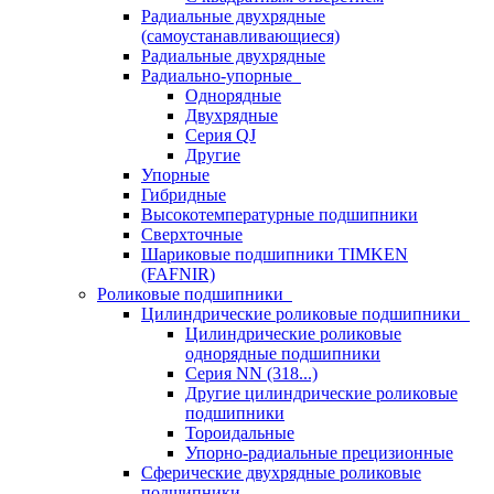
Радиальные двухрядные
(самоустанавливающиеся)
Радиальные двухрядные
Радиально-упорные
Однорядные
Двухрядные
Серия QJ
Другие
Упорные
Гибридные
Высокотемпературные подшипники
Сверхточные
Шариковые подшипники TIMKEN
(FAFNIR)
Роликовые подшипники
Цилиндрические роликовые подшипники
Цилиндрические роликовые
однорядные подшипники
Серия NN (318...)
Другие цилиндрические роликовые
подшипники
Тороидальные
Упорно-радиальные прецизионные
Сферические двухрядные роликовые
подшипники