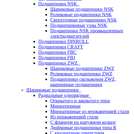
Подшипники NSK
Шариковые подшипники NSK
Роликовые подшипники NSK
Сверхточные подшипники NSK
Подшипниковые узлы NSK
Подшипники NSK промышленных
электродвигателей
Подшипники DINROLL
Подшипники CRAFT
Подшипники FBC
Подшипники FBJ
Подшипники ZWZ
Шариковые подшипники ZWZ
Роликовые подшипники ZWZ
Подшипники скольжения ZWZ,
шарнирные подшипники
Шариковые подшипники
Радиальные однорядные
Открытого и закрытого типа
Миниатюрные
Миниатюрные из нержавеющей стали
Из нержавеющей стали
С фланцем на наружном кольце
Дюймовые подшипники типа R
С квадратным отверстием