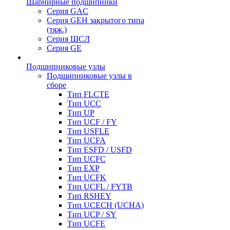
Шарнирные подшипники
Серия GAC
Серия GEH закрытого типа
(тяж.)
Серия ШСЛ
Серия GE
Подшипниковые узлы
Подшипниковые узлы в
сборе
Тип FLCTE
Тип UCC
Тип UP
Тип UCF / FY
Тип USFLE
Тип UCFA
Тип ESFD / USFD
Тип UCFC
Тип EXP
Тип UCFK
Тип UCFL / FYTB
Тип RSHEY
Тип UCECH (UCHA)
Тип UCP / SY
Тип UCFE