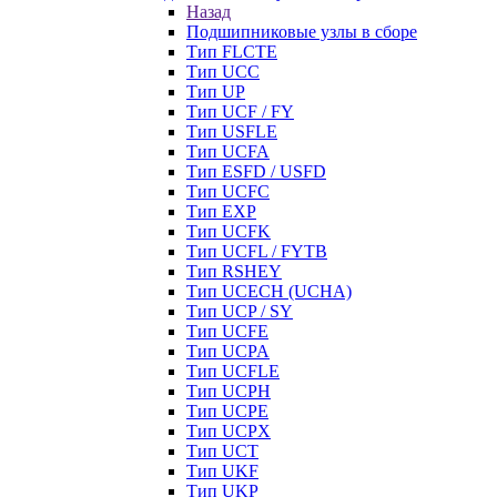
Назад
Подшипниковые узлы в сборе
Тип FLCTE
Тип UCC
Тип UP
Тип UCF / FY
Тип USFLE
Тип UCFA
Тип ESFD / USFD
Тип UCFC
Тип EXP
Тип UCFK
Тип UCFL / FYTB
Тип RSHEY
Тип UCECH (UCHA)
Тип UCP / SY
Тип UCFE
Тип UCPA
Тип UCFLE
Тип UCPH
Тип UCPE
Тип UCPX
Тип UCT
Тип UKF
Тип UKP