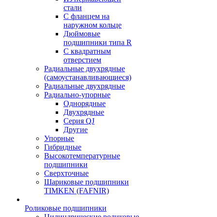
стали
С фланцем на
наружном кольце
Дюймовые
подшипники типа R
С квадратным
отверстием
Радиальные двухрядные
(самоустанавливающиеся)
Радиальные двухрядные
Радиально-упорные
Однорядные
Двухрядные
Серия QJ
Другие
Упорные
Гибридные
Высокотемпературные
подшипники
Сверхточные
Шариковые подшипники
TIMKEN (FAFNIR)
Роликовые подшипники
Цилиндрические роликовые