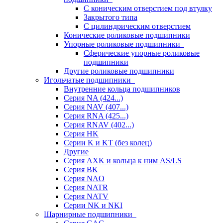
С коническим отверстием под втулку
Закрытого типа
С цилиндрическим отверстием
Конические роликовые подшипники
Упорные роликовые подшипники
Сферические упорные роликовые
подшипники
Другие роликовые подшипники
Игольчатые подшипники
Внутренние кольца подшипников
Серия NA (424...)
Серия NAV (407...)
Серия RNA (425...)
Серия RNAV (402...)
Серия HK
Серии K и KT (без колец)
Другие
Серия AXK и кольца к ним AS/LS
Серия BK
Серия NAO
Серия NATR
Серия NATV
Серии NK и NKI
Шарнирные подшипники