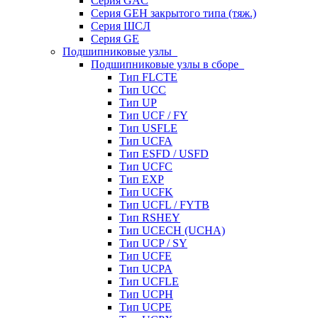
Серия GAC
Серия GEH закрытого типа (тяж.)
Серия ШСЛ
Серия GE
Подшипниковые узлы
Подшипниковые узлы в сборе
Тип FLCTE
Тип UCC
Тип UP
Тип UCF / FY
Тип USFLE
Тип UCFA
Тип ESFD / USFD
Тип UCFC
Тип EXP
Тип UCFK
Тип UCFL / FYTB
Тип RSHEY
Тип UCECH (UCHA)
Тип UCP / SY
Тип UCFE
Тип UCPA
Тип UCFLE
Тип UCPH
Тип UCPE