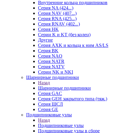
Внутренние кольца подшипников
Серия NA (424...)
Серия NAV (407...)
Серия RNA (425...)
Серия RNAV (402...)
Серия HK
Серии K и KT (без колец)
Другие
Серия AXK и кольца к ним AS/LS
Серия BK
Серия NAO
Серия NATR
Серия NATV
Серии NK и NKI
Шарнирные подшипники
Назад
Шарнирные подшипники
Серия GAC
Серия GEH закрытого типа (тяж.)
Серия ШСЛ
Серия GE
Подшипниковые узлы
Назад
Подшипниковые узлы
Подшипниковые узлы в сборе