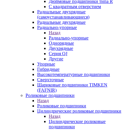
Дюймовые подшипники типа R
С квадратным отверстием
Радиальные двухрядные
(самоустанавливающиеся)
Радиальные двухрядные
Радиально-упорные
Назад
Радиально-упорные
Однорядные
Двухрядные
Серия QJ
Другие
Упорные
Гибридные
Высокотемпературные подшипники
Сверхточные
Шариковые подшипники TIMKEN
(FAFNIR)
Роликовые подшипники
Назад
Роликовые подшипники
Цилиндрические роликовые подшипники
Назад
Цилиндрические роликовые
подшипники