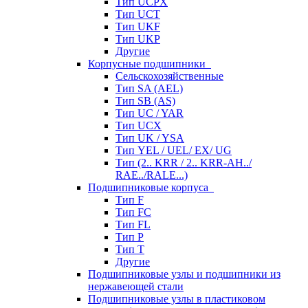
Тип UCPX
Тип UCT
Тип UKF
Тип UKP
Другие
Корпусные подшипники
Сельскохозяйственные
Тип SA (AEL)
Тип SB (AS)
Тип UC / YAR
Тип UCX
Тип UK / YSA
Тип YEL / UEL/ EX/ UG
Тип (2.. KRR / 2.. KRR-AH../
RAE../RALE...)
Подшипниковые корпуса
Тип F
Тип FC
Тип FL
Тип P
Тип T
Другие
Подшипниковые узлы и подшипники из
нержавеющей стали
Подшипниковые узлы в пластиковом