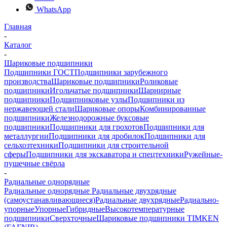
WhatsApp
Главная
-
Каталог
-
Шариковые подшипники
Подшипники ГОСТ
Подшипники зарубежного
производства
Шариковые подшипники
Роликовые
подшипники
Игольчатые подшипники
Шарнирные
подшипники
Подшипниковые узлы
Подшипники из
нержавеющей стали
Шариковые опоры
Комбинированные
подшипники
Железнодорожные буксовые
подшипники
Подшипники для грохотов
Подшипники для
металлургии
Подшипники для дробилок
Подшипники для
сельхозтехники
Подшипники для строительной
сферы
Подшипники для экскаватора и спецтехники
Ружейные-
пушечные свёрла
-
Радиальные однорядные
Радиальные однорядные
Радиальные двухрядные
(самоустанавливающиеся)
Радиальные двухрядные
Радиально-
упорные
Упорные
Гибридные
Высокотемпературные
подшипники
Сверхточные
Шариковые подшипники TIMKEN