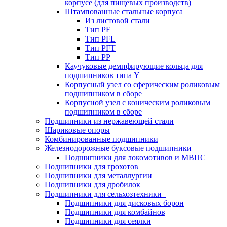
корпусе (для пищевых производств)
Штампованные стальные корпуса
Из листовой стали
Тип PF
Тип PFL
Тип PFT
Тип PP
Каучуковые демпфирующие кольца для
подшипников типа Y
Корпусный узел со сферическим роликовым
подшипником в сборе
Корпусной узел с коническим роликовым
подшипником в сборе
Подшипники из нержавеющей стали
Шариковые опоры
Комбинированные подшипники
Железнодорожные буксовые подшипники
Подшипники для локомотивов и МВПС
Подшипники для грохотов
Подшипники для металлургии
Подшипники для дробилок
Подшипники для сельхозтехники
Подшипники для дисковых борон
Подшипники для комбайнов
Подшипники для сеялки