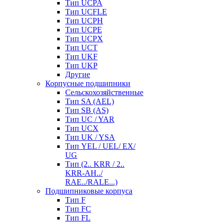
Тип UCPA
Тип UCFLE
Тип UCPH
Тип UCPE
Тип UCPX
Тип UCT
Тип UKF
Тип UKP
Другие
Корпусные подшипники
Сельскохозяйственные
Тип SA (AEL)
Тип SB (AS)
Тип UC / YAR
Тип UCX
Тип UK / YSA
Тип YEL / UEL/ EX/
UG
Тип (2.. KRR / 2..
KRR-AH../
RAE../RALE...)
Подшипниковые корпуса
Тип F
Тип FC
Тип FL