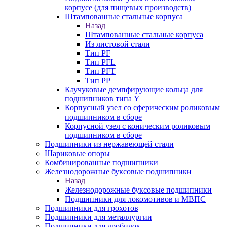
корпусе (для пищевых производств)
Штампованные стальные корпуса
Назад
Штампованные стальные корпуса
Из листовой стали
Тип PF
Тип PFL
Тип PFT
Тип PP
Каучуковые демпфирующие кольца для
подшипников типа Y
Корпусный узел со сферическим роликовым
подшипником в сборе
Корпусной узел с коническим роликовым
подшипником в сборе
Подшипники из нержавеющей стали
Шариковые опоры
Комбинированные подшипники
Железнодорожные буксовые подшипники
Назад
Железнодорожные буксовые подшипники
Подшипники для локомотивов и МВПС
Подшипники для грохотов
Подшипники для металлургии
Подшипники для дробилок