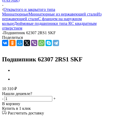
(FAFNIR)
-
Открытого и закрытого типа
Миниатюрные
Миниатюрные из нержавеющей стали
Из
нержавеющей стали
С фланцем на наружном
кольце
Дюймовые подшипники типа R
С квадратным
отверстием
-
Подшипник 62307 2RS1 SKF
Поделиться
Подшипник 62307 2RS1 SKF
10 310
₽
Нашли дешевле?
-
+
В корзину
Купить в 1 клик
Рассчитать доставку