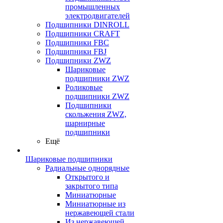
промышленных
электродвигателей
Подшипники DINROLL
Подшипники CRAFT
Подшипники FBC
Подшипники FBJ
Подшипники ZWZ
Шариковые
подшипники ZWZ
Роликовые
подшипники ZWZ
Подшипники
скольжения ZWZ,
шарнирные
подшипники
Ещё
Шариковые подшипники
Радиальные однорядные
Открытого и
закрытого типа
Миниатюрные
Миниатюрные из
нержавеющей стали
Из нержавеющей