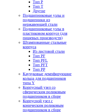
Тип P
Тип T
Другие
Подшипниковые узлы и
подшипники из
нержавеющей стали
Подшипниковые узлы в
пластиковом корпусе (для
пищевых производств)
Штампованные стальные
корпуса
Из листовой стали
Тип PF
Тип PFL
Тип PFT
Тип PP
Каучуковые демпфирующие
кольца для подшипников
типа Y
Корпусный узел со
сферическим роликовым
подшипником в сборе
Корпусной узел с
коническим роликовым
подшипником в сборе