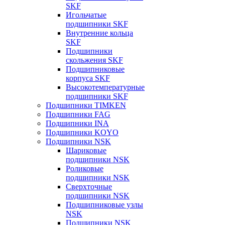
SKF
Игольчатые
подшипники SKF
Внутренние кольца
SKF
Подшипники
скольжения SKF
Подшипниковые
корпуса SKF
Высокотемпературные
подшипники SKF
Подшипники TIMKEN
Подшипники FAG
Подшипники INA
Подшипники KOYO
Подшипники NSK
Шариковые
подшипники NSK
Роликовые
подшипники NSK
Сверхточные
подшипники NSK
Подшипниковые узлы
NSK
Подшипники NSK