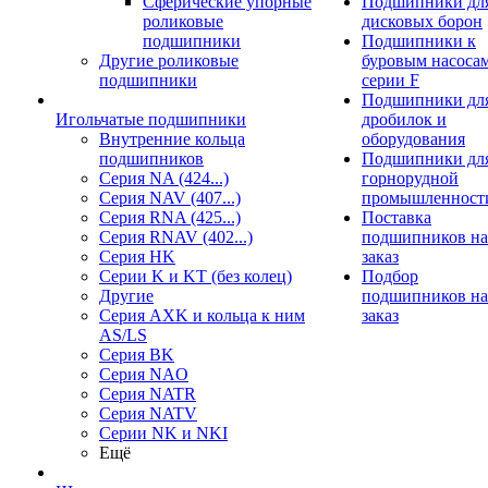
Сферические упорные
Подшипники дл
роликовые
дисковых борон
подшипники
Подшипники к
Другие роликовые
буровым насоса
подшипники
серии F
Подшипники дл
Игольчатые подшипники
дробилок и
Внутренние кольца
оборудования
подшипников
Подшипники дл
Серия NA (424...)
горнорудной
Серия NAV (407...)
промышленност
Серия RNA (425...)
Поставка
Серия RNAV (402...)
подшипников на
Серия HK
заказ
Серии K и KT (без колец)
Подбор
Другие
подшипников на
Серия AXK и кольца к ним
заказ
AS/LS
Серия BK
Серия NAO
Серия NATR
Серия NATV
Серии NK и NKI
Ещё