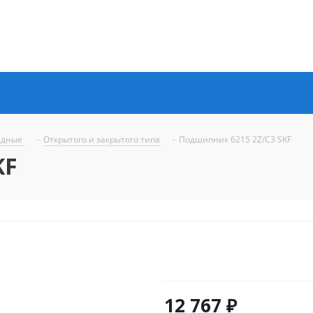
ядные
-
Открытого и закрытого типа
-
Подшипник 6215 2Z/C3 SKF
KF
12 767
₽