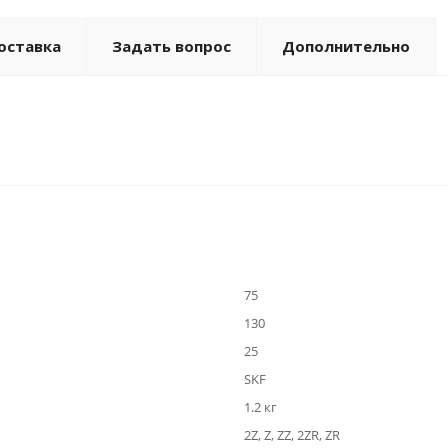
оставка
Задать вопрос
Дополнительно
75
130
25
SKF
1.2 кг
2Z, Z, ZZ, 2ZR, ZR