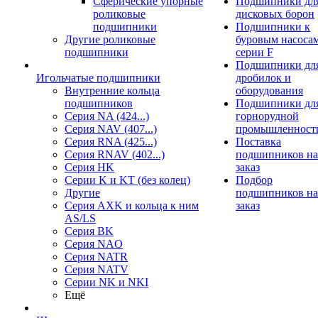
Сферические упорные
Подшипники дл
роликовые
дисковых борон
подшипники
Подшипники к
Другие роликовые
буровым насоса
подшипники
серии F
Подшипники дл
Игольчатые подшипники
дробилок и
Внутренние кольца
оборудования
подшипников
Подшипники дл
Серия NA (424...)
горнорудной
Серия NAV (407...)
промышленност
Серия RNA (425...)
Поставка
Серия RNAV (402...)
подшипников на
Серия HK
заказ
Серии K и KT (без колец)
Подбор
Другие
подшипников на
Серия AXK и кольца к ним
заказ
AS/LS
Серия BK
Серия NAO
Серия NATR
Серия NATV
Серии NK и NKI
Ещё