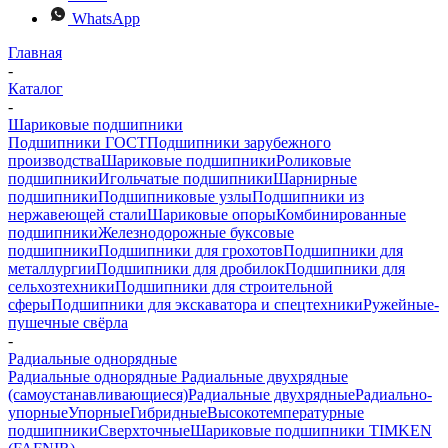
WhatsApp
Главная
-
Каталог
-
Шариковые подшипники
Подшипники ГОСТ
Подшипники зарубежного
производства
Шариковые подшипники
Роликовые
подшипники
Игольчатые подшипники
Шарнирные
подшипники
Подшипниковые узлы
Подшипники из
нержавеющей стали
Шариковые опоры
Комбинированные
подшипники
Железнодорожные буксовые
подшипники
Подшипники для грохотов
Подшипники для
металлургии
Подшипники для дробилок
Подшипники для
сельхозтехники
Подшипники для строительной
сферы
Подшипники для экскаватора и спецтехники
Ружейные-
пушечные свёрла
-
Радиальные однорядные
Радиальные однорядные
Радиальные двухрядные
(самоустанавливающиеся)
Радиальные двухрядные
Радиально-
упорные
Упорные
Гибридные
Высокотемпературные
подшипники
Сверхточные
Шариковые подшипники TIMKEN