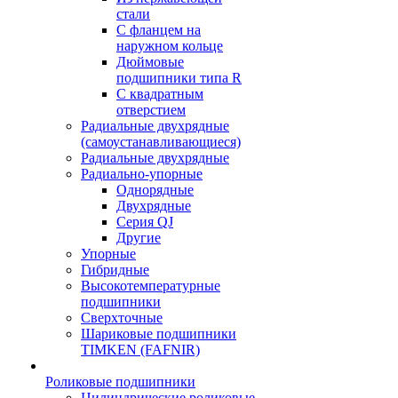
стали
С фланцем на
наружном кольце
Дюймовые
подшипники типа R
С квадратным
отверстием
Радиальные двухрядные
(самоустанавливающиеся)
Радиальные двухрядные
Радиально-упорные
Однорядные
Двухрядные
Серия QJ
Другие
Упорные
Гибридные
Высокотемпературные
подшипники
Сверхточные
Шариковые подшипники
TIMKEN (FAFNIR)
Роликовые подшипники
Цилиндрические роликовые