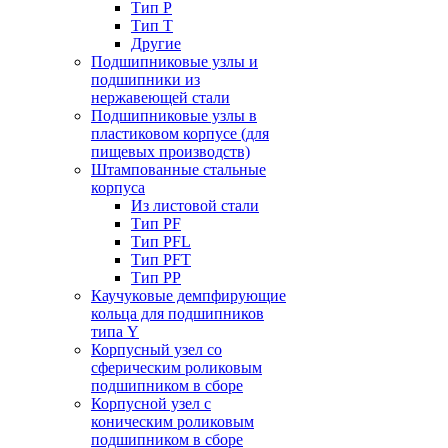
Тип P
Тип T
Другие
Подшипниковые узлы и
подшипники из
нержавеющей стали
Подшипниковые узлы в
пластиковом корпусе (для
пищевых производств)
Штампованные стальные
корпуса
Из листовой стали
Тип PF
Тип PFL
Тип PFT
Тип PP
Каучуковые демпфирующие
кольца для подшипников
типа Y
Корпусный узел со
сферическим роликовым
подшипником в сборе
Корпусной узел с
коническим роликовым
подшипником в сборе