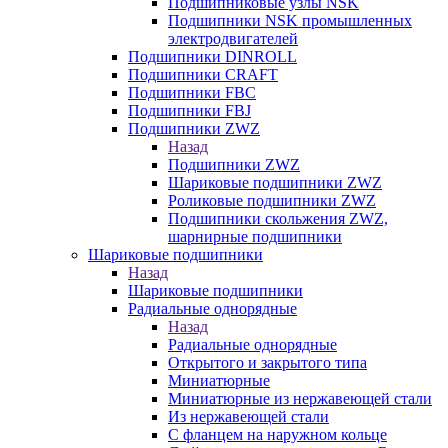
Подшипниковые узлы NSK
Подшипники NSK промышленных
электродвигателей
Подшипники DINROLL
Подшипники CRAFT
Подшипники FBC
Подшипники FBJ
Подшипники ZWZ
Назад
Подшипники ZWZ
Шариковые подшипники ZWZ
Роликовые подшипники ZWZ
Подшипники скольжения ZWZ,
шарнирные подшипники
Шариковые подшипники
Назад
Шариковые подшипники
Радиальные однорядные
Назад
Радиальные однорядные
Открытого и закрытого типа
Миниатюрные
Миниатюрные из нержавеющей стали
Из нержавеющей стали
С фланцем на наружном кольце