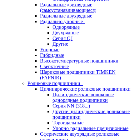
Радиальные двухрядные
(самоустанавливающиеся)
Радиальные двухрядные
Радиально-упорные
Однорядные
Двухрядные
Серия QJ
Другие
Упорные
Гибридные
Высокотемпературные подшипники
Сверхточные
Шариковые подшипники TIMKEN
(FAFNIR)
Роликовые подшипники
Цилиндрические роликовые подшипники
Цилиндрические роликовые
однорядные подшипники
Серия NN (318...)
Другие цилиндрические роликовые
подшипники
Тороидальные
Упорно-радиальные прецизионные
Сферические двухрядные роликовые
подшипники