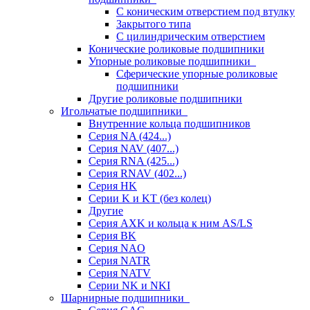
С коническим отверстием под втулку
Закрытого типа
С цилиндрическим отверстием
Конические роликовые подшипники
Упорные роликовые подшипники
Сферические упорные роликовые
подшипники
Другие роликовые подшипники
Игольчатые подшипники
Внутренние кольца подшипников
Серия NA (424...)
Серия NAV (407...)
Серия RNA (425...)
Серия RNAV (402...)
Серия HK
Серии K и KT (без колец)
Другие
Серия AXK и кольца к ним AS/LS
Серия BK
Серия NAO
Серия NATR
Серия NATV
Серии NK и NKI
Шарнирные подшипники