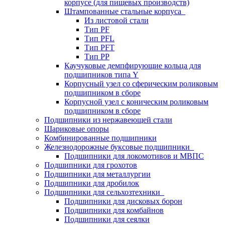
корпусе (для пищевых производств)
Штампованные стальные корпуса
Из листовой стали
Тип PF
Тип PFL
Тип PFT
Тип PP
Каучуковые демпфирующие кольца для
подшипников типа Y
Корпусный узел со сферическим роликовым
подшипником в сборе
Корпусной узел с коническим роликовым
подшипником в сборе
Подшипники из нержавеющей стали
Шариковые опоры
Комбинированные подшипники
Железнодорожные буксовые подшипники
Подшипники для локомотивов и МВПС
Подшипники для грохотов
Подшипники для металлургии
Подшипники для дробилок
Подшипники для сельхозтехники
Подшипники для дисковых борон
Подшипники для комбайнов
Подшипники для сеялки