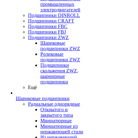
промышленных
электродвигателей
Подшипники DINROLL
Подшипники CRAFT
Подшипники FBC
Подшипники FBJ
Подшипники ZWZ
Шариковые
подшипники ZWZ
Роликовые
подшипники ZWZ
Подшипники
скольжения ZWZ,
шарнирные
подшипники
Ещё
Шариковые подшипники
Радиальные однорядные
Открытого и
закрытого типа
Миниатюрные
Миниатюрные из
нержавеющей стали
Из нержавеющей