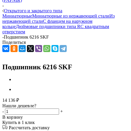
(FAFNIR)
-
Открытого и закрытого типа
Миниатюрные
Миниатюрные из нержавеющей стали
Из
нержавеющей стали
С фланцем на наружном
кольце
Дюймовые подшипники типа R
С квадратным
отверстием
-
Подшипник 6216 SKF
Поделиться
Подшипник 6216 SKF
14 136
₽
Нашли дешевле?
-
+
В корзину
Купить в 1 клик
Рассчитать доставку