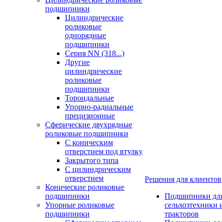
подшипники
Цилиндрические
роликовые
однорядные
подшипники
Серия NN (318...)
Другие
цилиндрические
роликовые
подшипники
Тороидальные
Упорно-радиальные
прецизионные
Сферические двухрядные
роликовые подшипники
С коническим
отверстием под втулку
Закрытого типа
С цилиндрическим
отверстием
Решения для клиентов
Конические роликовые
подшипники
Подшипники дл
Упорные роликовые
сельхозтехники 
подшипники
тракторов