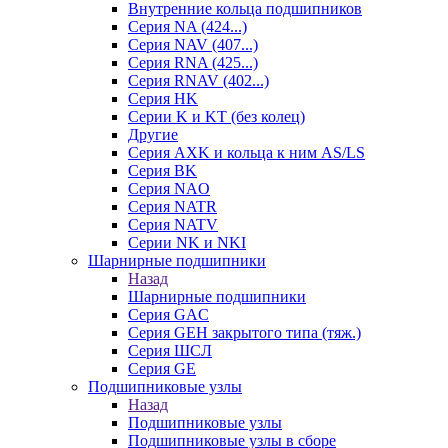
Внутренние кольца подшипников
Серия NA (424...)
Серия NAV (407...)
Серия RNA (425...)
Серия RNAV (402...)
Серия HK
Серии K и KT (без колец)
Другие
Серия AXK и кольца к ним AS/LS
Серия BK
Серия NAO
Серия NATR
Серия NATV
Серии NK и NKI
Шарнирные подшипники
Назад
Шарнирные подшипники
Серия GAC
Серия GEH закрытого типа (тяж.)
Серия ШСЛ
Серия GE
Подшипниковые узлы
Назад
Подшипниковые узлы
Подшипниковые узлы в сборе