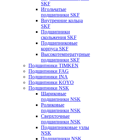
SKF
Игольчатые
подшипники SKF
Внутренние кольца
SKF
Подшипники
скольжения SKF
Подшипниковые
корпуса SKF
Высокотемпературные
подшипники SKF
Подшипники TIMKEN
Подшипники FAG
Подшипники INA
Подшипники KOYO
Подшипники NSK
Шариковые
подшипники NSK
Роликовые
подшипники NSK
Сверхточные
подшипники NSK
Подшипниковые узлы
NSK
Подшипники NSK