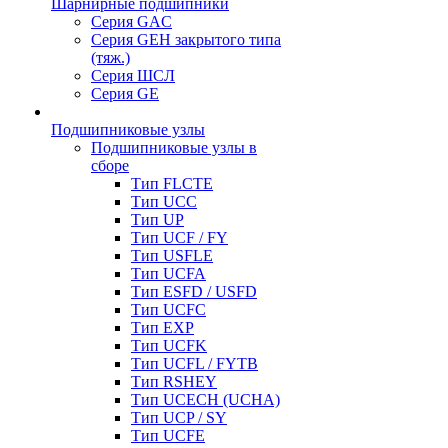
Шарнирные подшипники
Серия GAC
Серия GEH закрытого типа
(тяж.)
Серия ШСЛ
Серия GE
Подшипниковые узлы
Подшипниковые узлы в
сборе
Тип FLCTE
Тип UCC
Тип UP
Тип UCF / FY
Тип USFLE
Тип UCFA
Тип ESFD / USFD
Тип UCFC
Тип EXP
Тип UCFK
Тип UCFL / FYTB
Тип RSHEY
Тип UCECH (UCHA)
Тип UCP / SY
Тип UCFE