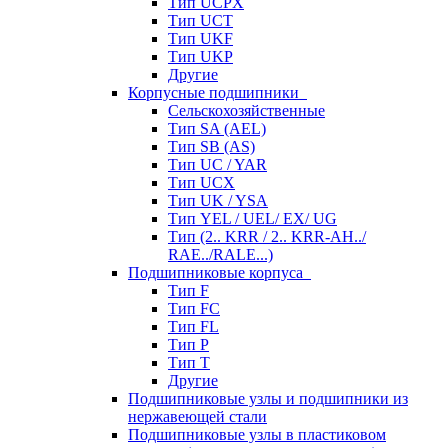
Тип UCPX
Тип UCT
Тип UKF
Тип UKP
Другие
Корпусные подшипники
Сельскохозяйственные
Тип SA (AEL)
Тип SB (AS)
Тип UC / YAR
Тип UCX
Тип UK / YSA
Тип YEL / UEL/ EX/ UG
Тип (2.. KRR / 2.. KRR-AH../
RAE../RALE...)
Подшипниковые корпуса
Тип F
Тип FC
Тип FL
Тип P
Тип T
Другие
Подшипниковые узлы и подшипники из
нержавеющей стали
Подшипниковые узлы в пластиковом