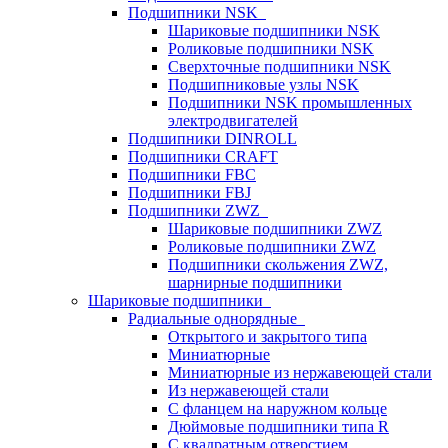
Подшипники NSK
Шариковые подшипники NSK
Роликовые подшипники NSK
Сверхточные подшипники NSK
Подшипниковые узлы NSK
Подшипники NSK промышленных
электродвигателей
Подшипники DINROLL
Подшипники CRAFT
Подшипники FBC
Подшипники FBJ
Подшипники ZWZ
Шариковые подшипники ZWZ
Роликовые подшипники ZWZ
Подшипники скольжения ZWZ,
шарнирные подшипники
Шариковые подшипники
Радиальные однорядные
Открытого и закрытого типа
Миниатюрные
Миниатюрные из нержавеющей стали
Из нержавеющей стали
С фланцем на наружном кольце
Дюймовые подшипники типа R
С квадратным отверстием