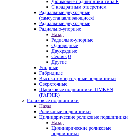
Дюймовые подшипники типа R
С квадратным отверстием
Радиальные двухрядные
(самоустанавливающиеся)
Радиальные двухрядные
Радиально-упорные
Назад
Радиально-упорные
Однорядные
Двухрядные
Серия QJ
Другие
Упорные
Гибридные
Высокотемпературные подшипники
Сверхточные
Шариковые подшипники TIMKEN
(FAFNIR)
Роликовые подшипники
Назад
Роликовые подшипники
Цилиндрические роликовые подшипники
Назад
Цилиндрические роликовые
подшипники