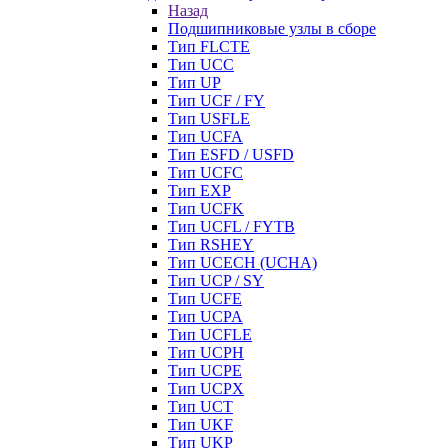
Назад
Подшипниковые узлы в сборе
Тип FLCTE
Тип UCC
Тип UP
Тип UCF / FY
Тип USFLE
Тип UCFA
Тип ESFD / USFD
Тип UCFC
Тип EXP
Тип UCFK
Тип UCFL / FYTB
Тип RSHEY
Тип UCECH (UCHA)
Тип UCP / SY
Тип UCFE
Тип UCPA
Тип UCFLE
Тип UCPH
Тип UCPE
Тип UCPX
Тип UCT
Тип UKF
Тип UKP