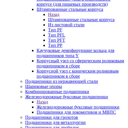
корпусе (для пищевых производств)
Штампованные стальные корпуса
Назад
Штампованные стальные корпуса
Из листовой стали
Тип PF
Тип PFL
Тип PFT
Тип PP
Каучуковые демпфирующие кольца для
подшипников типа Y
Корпусный узел со сферическим роликовым
подшипником в сборе
Корпусной узел с коническим роликовым
подшипником в сборе
Подшипники из нержавеющей стали
Шариковые опоры
Комбинированные подшипники
Железнодорожные буксовые подшипники
Назад
Железнодорожные буксовые подшипники
Подшипники для локомотивов и МВПС
Подшипники для грохотов
Подшипники для металлургии
Подшипники для дробилок