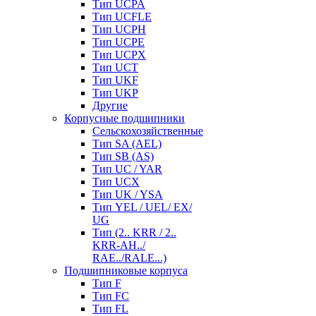
Тип UCPA
Тип UCFLE
Тип UCPH
Тип UCPE
Тип UCPX
Тип UCT
Тип UKF
Тип UKP
Другие
Корпусные подшипники
Сельскохозяйственные
Тип SA (AEL)
Тип SB (AS)
Тип UC / YAR
Тип UCX
Тип UK / YSA
Тип YEL / UEL/ EX/
UG
Тип (2.. KRR / 2..
KRR-AH../
RAE../RALE...)
Подшипниковые корпуса
Тип F
Тип FC
Тип FL