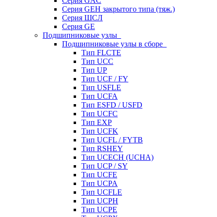
Серия GAC
Серия GEH закрытого типа (тяж.)
Серия ШСЛ
Серия GE
Подшипниковые узлы
Подшипниковые узлы в сборе
Тип FLCTE
Тип UCC
Тип UP
Тип UCF / FY
Тип USFLE
Тип UCFA
Тип ESFD / USFD
Тип UCFC
Тип EXP
Тип UCFK
Тип UCFL / FYTB
Тип RSHEY
Тип UCECH (UCHA)
Тип UCP / SY
Тип UCFE
Тип UCPA
Тип UCFLE
Тип UCPH
Тип UCPE