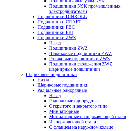
Подшипниковые узлы NSK
Подшипники NSK промышленных
электродвигателей
Подшипники DINROLL
Подшипники CRAFT
Подшипники FBC
Подшипники FBJ
Подшипники ZWZ
Назад
Подшипники ZWZ
Шариковые подшипники ZWZ
Роликовые подшипники ZWZ
Подшипники скольжения ZWZ,
шарнирные подшипники
Шариковые подшипники
Назад
Шариковые подшипники
Радиальные однорядные
Назад
Радиальные однорядные
Открытого и закрытого типа
Миниатюрные
Миниатюрные из нержавеющей стали
Из нержавеющей стали
С фланцем на наружном кольце