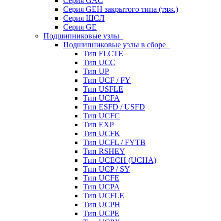
Серия GAC
Серия GEH закрытого типа (тяж.)
Серия ШСЛ
Серия GE
Подшипниковые узлы
Подшипниковые узлы в сборе
Тип FLCTE
Тип UCC
Тип UP
Тип UCF / FY
Тип USFLE
Тип UCFA
Тип ESFD / USFD
Тип UCFC
Тип EXP
Тип UCFK
Тип UCFL / FYTB
Тип RSHEY
Тип UCECH (UCHA)
Тип UCP / SY
Тип UCFE
Тип UCPA
Тип UCFLE
Тип UCPH
Тип UCPE