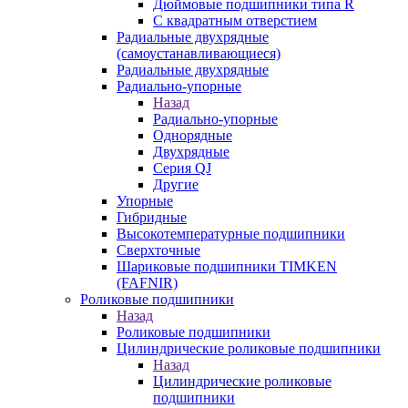
Дюймовые подшипники типа R
С квадратным отверстием
Радиальные двухрядные
(самоустанавливающиеся)
Радиальные двухрядные
Радиально-упорные
Назад
Радиально-упорные
Однорядные
Двухрядные
Серия QJ
Другие
Упорные
Гибридные
Высокотемпературные подшипники
Сверхточные
Шариковые подшипники TIMKEN
(FAFNIR)
Роликовые подшипники
Назад
Роликовые подшипники
Цилиндрические роликовые подшипники
Назад
Цилиндрические роликовые
подшипники