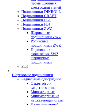
промышленных
электродвигателей
Подшипники DINROLL
Подшипники CRAFT
Подшипники FBC
Подшипники FBJ
Подшипники ZWZ
Шариковые
подшипники ZWZ
Роликовые
подшипники ZWZ
Подшипники
скольжения ZWZ,
шарнирные
подшипники
Ещё
Шариковые подшипники
Радиальные однорядные
Открытого и
закрытого типа
Миниатюрные
Миниатюрные из
нержавеющей стали
Из нержавеющей