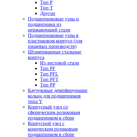
Тип P
Тип T
Другие
Подшипниковые узлы и
подшипники из
нержавеющей стали
Подшипниковые узлы в
пластиковом корпусе (для
пищевых производств)
Штампованные стальные
корпуса
Из листовой стали
Тип PF
Тип PFL
Тип PFT
Тип PP
Каучуковые демпфирующие
кольца для подшипников
типа Y
Корпусный узел со
сферическим роликовым
подшипником в сборе
Корпусной узел с
коническим роликовым
подшипником в сборе