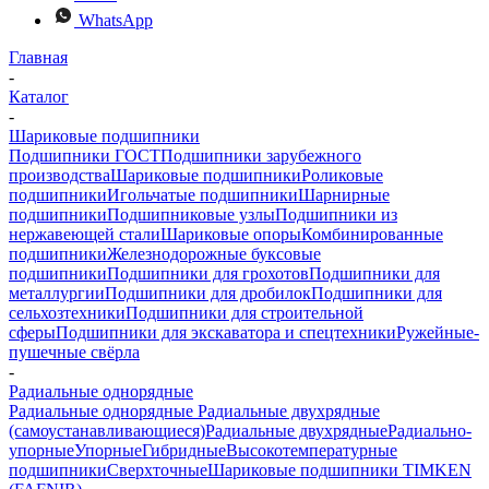
WhatsApp
Главная
-
Каталог
-
Шариковые подшипники
Подшипники ГОСТ
Подшипники зарубежного
производства
Шариковые подшипники
Роликовые
подшипники
Игольчатые подшипники
Шарнирные
подшипники
Подшипниковые узлы
Подшипники из
нержавеющей стали
Шариковые опоры
Комбинированные
подшипники
Железнодорожные буксовые
подшипники
Подшипники для грохотов
Подшипники для
металлургии
Подшипники для дробилок
Подшипники для
сельхозтехники
Подшипники для строительной
сферы
Подшипники для экскаватора и спецтехники
Ружейные-
пушечные свёрла
-
Радиальные однорядные
Радиальные однорядные
Радиальные двухрядные
(самоустанавливающиеся)
Радиальные двухрядные
Радиально-
упорные
Упорные
Гибридные
Высокотемпературные
подшипники
Сверхточные
Шариковые подшипники TIMKEN