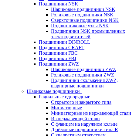
Подшипники NSK
Шариковые подшипники NSK
Роликовые подшипники NSK
Сверхточные подшипники NSK
Подшипниковые узлы NSK
Подшипники NSK промышленных
электродвигателей
Подшипники DINROLL
Подшипники CRAFT
Подшипники FBC
Подшипники FBJ
Подшипники ZWZ
Шариковые подшипники ZWZ
Роликовые подшипники ZWZ
Подшипники скольжения ZWZ,
шарнирные подшипники
Шариковые подшипники
Радиальные однорядные
Открытого и закрытого типа
Миниатюрные
Миниатюрные из нержавеющей стали
Из нержавеющей стали
С фланцем на наружном кольце
Дюймовые подшипники типа R
С квадратным отверстием