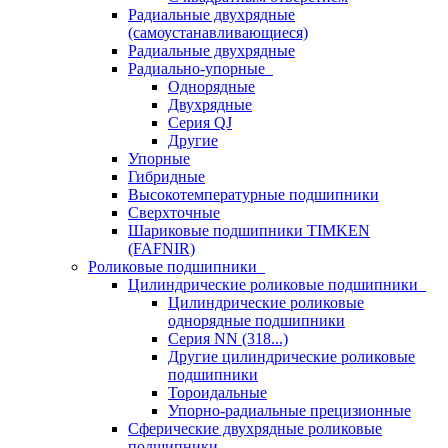
Радиальные двухрядные
(самоустанавливающиеся)
Радиальные двухрядные
Радиально-упорные
Однорядные
Двухрядные
Серия QJ
Другие
Упорные
Гибридные
Высокотемпературные подшипники
Сверхточные
Шариковые подшипники TIMKEN
(FAFNIR)
Роликовые подшипники
Цилиндрические роликовые подшипники
Цилиндрические роликовые
однорядные подшипники
Серия NN (318...)
Другие цилиндрические роликовые
подшипники
Тороидальные
Упорно-радиальные прецизионные
Сферические двухрядные роликовые
подшипники