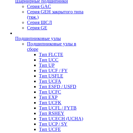
Шарнирные подшипники
Серия GAC
Серия GEH закрытого типа
(тяж.)
Серия ШСЛ
Серия GE
Подшипниковые узлы
Подшипниковые узлы в
сборе
Тип FLCTE
Тип UCC
Тип UP
Тип UCF / FY
Тип USFLE
Тип UCFA
Тип ESFD / USFD
Тип UCFC
Тип EXP
Тип UCFK
Тип UCFL / FYTB
Тип RSHEY
Тип UCECH (UCHA)
Тип UCP / SY
Тип UCFE