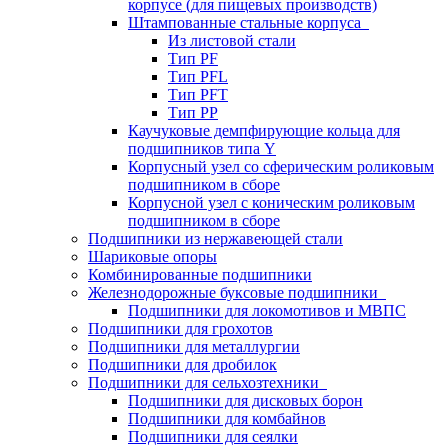
корпусе (для пищевых производств)
Штампованные стальные корпуса
Из листовой стали
Тип PF
Тип PFL
Тип PFT
Тип PP
Каучуковые демпфирующие кольца для
подшипников типа Y
Корпусный узел со сферическим роликовым
подшипником в сборе
Корпусной узел с коническим роликовым
подшипником в сборе
Подшипники из нержавеющей стали
Шариковые опоры
Комбинированные подшипники
Железнодорожные буксовые подшипники
Подшипники для локомотивов и МВПС
Подшипники для грохотов
Подшипники для металлургии
Подшипники для дробилок
Подшипники для сельхозтехники
Подшипники для дисковых борон
Подшипники для комбайнов
Подшипники для сеялки