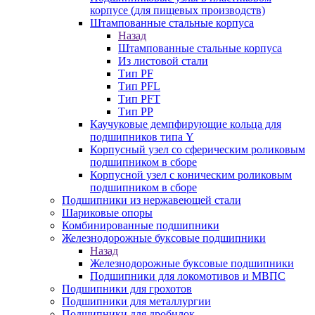
корпусе (для пищевых производств)
Штампованные стальные корпуса
Назад
Штампованные стальные корпуса
Из листовой стали
Тип PF
Тип PFL
Тип PFT
Тип PP
Каучуковые демпфирующие кольца для
подшипников типа Y
Корпусный узел со сферическим роликовым
подшипником в сборе
Корпусной узел с коническим роликовым
подшипником в сборе
Подшипники из нержавеющей стали
Шариковые опоры
Комбинированные подшипники
Железнодорожные буксовые подшипники
Назад
Железнодорожные буксовые подшипники
Подшипники для локомотивов и МВПС
Подшипники для грохотов
Подшипники для металлургии
Подшипники для дробилок