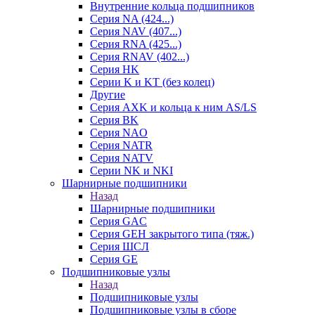
Внутренние кольца подшипников
Серия NA (424...)
Серия NAV (407...)
Серия RNA (425...)
Серия RNAV (402...)
Серия HK
Серии K и KT (без колец)
Другие
Серия AXK и кольца к ним AS/LS
Серия BK
Серия NAO
Серия NATR
Серия NATV
Серии NK и NKI
Шарнирные подшипники
Назад
Шарнирные подшипники
Серия GAC
Серия GEH закрытого типа (тяж.)
Серия ШСЛ
Серия GE
Подшипниковые узлы
Назад
Подшипниковые узлы
Подшипниковые узлы в сборе