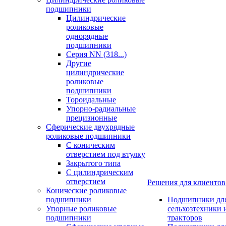
подшипники
Цилиндрические
роликовые
однорядные
подшипники
Серия NN (318...)
Другие
цилиндрические
роликовые
подшипники
Тороидальные
Упорно-радиальные
прецизионные
Сферические двухрядные
роликовые подшипники
С коническим
отверстием под втулку
Закрытого типа
С цилиндрическим
отверстием
Решения для клиентов
Конические роликовые
подшипники
Подшипники дл
Упорные роликовые
сельхозтехники 
подшипники
тракторов