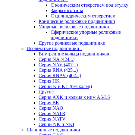
С коническим отверстием под втулку
Закрытого типа
С цилиндрическим отверстием
Конические роликовые подшипники
Упорные роликовые подшипники
Сферические упорные роликовые
подшипники
Другие роликовые подшипники
Игольчатые подшипники
Внутренние кольца подшипников
Серия NA (424...)
Серия NAV (407...)
Серия RNA (425...)
Серия RNAV (402...)
Серия HK
Серии K и KT (без колец)
Другие
Серия AXK и кольца к ним AS/LS
Серия BK
Серия NAO
Серия NATR
Серия NATV
Серии NK и NKI
Шарнирные подшипники