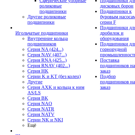
Сферические упорные
Подшипники дл
роликовые
дисковых борон
подшипники
Подшипники к
Другие роликовые
буровым насоса
подшипники
серии F
Подшипники дл
Игольчатые подшипники
дробилок и
Внутренние кольца
оборудования
подшипников
Подшипники дл
Серия NA (424...)
горнорудной
Серия NAV (407...)
промышленност
Серия RNA (425...)
Поставка
Серия RNAV (402...)
подшипников на
Серия HK
заказ
Серии K и KT (без колец)
Подбор
Другие
подшипников на
Серия AXK и кольца к ним
заказ
AS/LS
Серия BK
Серия NAO
Серия NATR
Серия NATV
Серии NK и NKI
Ещё