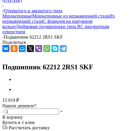
(FAFNIR)
-
Открытого и закрытого типа
Миниатюрные
Миниатюрные из нержавеющей стали
Из
нержавеющей стали
С фланцем на наружном
кольце
Дюймовые подшипники типа R
С квадратным
отверстием
-
Подшипник 62212 2RS1 SKF
Поделиться
Подшипник 62212 2RS1 SKF
15 019
₽
Нашли дешевле?
-
+
В корзину
Купить в 1 клик
Рассчитать доставку