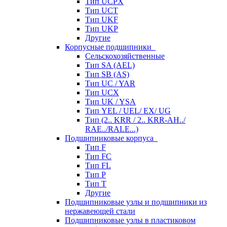
Тип UCPX
Тип UCT
Тип UKF
Тип UKP
Другие
Корпусные подшипники
Сельскохозяйственные
Тип SA (AEL)
Тип SB (AS)
Тип UC / YAR
Тип UCX
Тип UK / YSA
Тип YEL / UEL/ EX/ UG
Тип (2.. KRR / 2.. KRR-AH../
RAE../RALE...)
Подшипниковые корпуса
Тип F
Тип FC
Тип FL
Тип P
Тип T
Другие
Подшипниковые узлы и подшипники из
нержавеющей стали
Подшипниковые узлы в пластиковом