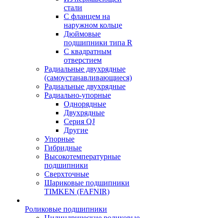
стали
С фланцем на
наружном кольце
Дюймовые
подшипники типа R
С квадратным
отверстием
Радиальные двухрядные
(самоустанавливающиеся)
Радиальные двухрядные
Радиально-упорные
Однорядные
Двухрядные
Серия QJ
Другие
Упорные
Гибридные
Высокотемпературные
подшипники
Сверхточные
Шариковые подшипники
TIMKEN (FAFNIR)
Роликовые подшипники
Цилиндрические роликовые