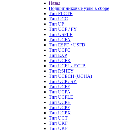
Назад
Подшипниковые узлы в сборе
Тип FLCTE
Тип UCC
Тип UP
Тип UCF / FY
Тип USFLE
Тип UCFA
Тип ESFD / USFD
Тип UCFC
Тип EXP
Тип UCFK
Тип UCFL / FYTB
Тип RSHEY
Тип UCECH (UCHA)
Тип UCP / SY
Тип UCFE
Тип UCPA
Тип UCFLE
Тип UCPH
Тип UCPE
Тип UCPX
Тип UCT
Тип UKF
Тип UKP