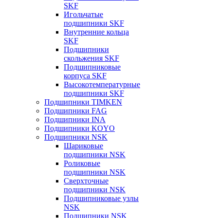
SKF
Игольчатые
подшипники SKF
Внутренние кольца
SKF
Подшипники
скольжения SKF
Подшипниковые
корпуса SKF
Высокотемпературные
подшипники SKF
Подшипники TIMKEN
Подшипники FAG
Подшипники INA
Подшипники KOYO
Подшипники NSK
Шариковые
подшипники NSK
Роликовые
подшипники NSK
Сверхточные
подшипники NSK
Подшипниковые узлы
NSK
Подшипники NSK