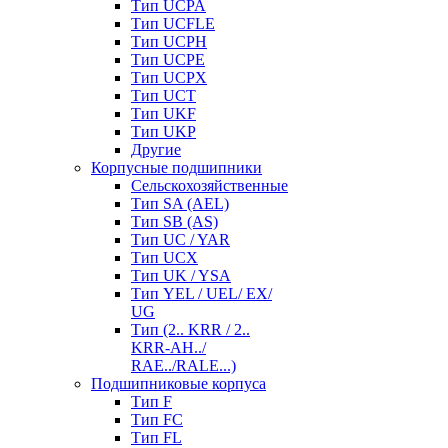
Тип UCPA
Тип UCFLE
Тип UCPH
Тип UCPE
Тип UCPX
Тип UCT
Тип UKF
Тип UKP
Другие
Корпусные подшипники
Сельскохозяйственные
Тип SA (AEL)
Тип SB (AS)
Тип UC / YAR
Тип UCX
Тип UK / YSA
Тип YEL / UEL/ EX/
UG
Тип (2.. KRR / 2..
KRR-AH../
RAE../RALE...)
Подшипниковые корпуса
Тип F
Тип FC
Тип FL