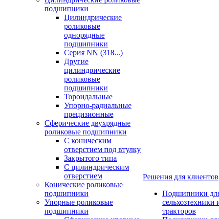
подшипники
Цилиндрические
роликовые
однорядные
подшипники
Серия NN (318...)
Другие
цилиндрические
роликовые
подшипники
Тороидальные
Упорно-радиальные
прецизионные
Сферические двухрядные
роликовые подшипники
С коническим
отверстием под втулку
Закрытого типа
С цилиндрическим
отверстием
Решения для клиентов
Конические роликовые
подшипники
Подшипники дл
Упорные роликовые
сельхозтехники 
подшипники
тракторов