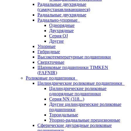
Радиальные двухрядные
(самоустанавливающиеся)
Радиальные двухрядные
Радиально-упорные
Однорядные
Двухрядные
Серия QJ
Другие
Упорные
Гибридные
Высокотемпературные подшипники
Сверхточные
Шариковые подшипники TIMKEN
(FAFNIR)
Роликовые подшипники
Цилиндрические роликовые подшипники
Цилиндрические роликовые
однорядные подшипники
Серия NN (318...)
Другие цилиндрические роликовые
подшипники
Тороидальные
Упорно-радиальные прецизионные
Сферические двухрядные роликовые
подшипники