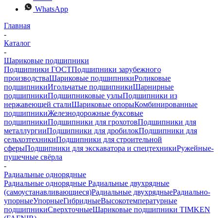
WhatsApp
Главная
-
Каталог
-
Шариковые подшипники
Подшипники ГОСТ
Подшипники зарубежного
производства
Шариковые подшипники
Роликовые
подшипники
Игольчатые подшипники
Шарнирные
подшипники
Подшипниковые узлы
Подшипники из
нержавеющей стали
Шариковые опоры
Комбинированные
подшипники
Железнодорожные буксовые
подшипники
Подшипники для грохотов
Подшипники для
металлургии
Подшипники для дробилок
Подшипники для
сельхозтехники
Подшипники для строительной
сферы
Подшипники для экскаватора и спецтехники
Ружейные-
пушечные свёрла
-
Радиальные однорядные
Радиальные однорядные
Радиальные двухрядные
(самоустанавливающиеся)
Радиальные двухрядные
Радиально-
упорные
Упорные
Гибридные
Высокотемпературные
подшипники
Сверхточные
Шариковые подшипники TIMKEN