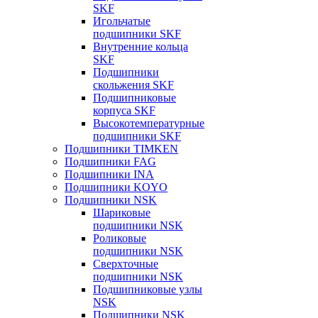
SKF
Игольчатые
подшипники SKF
Внутренние кольца
SKF
Подшипники
скольжения SKF
Подшипниковые
корпуса SKF
Высокотемпературные
подшипники SKF
Подшипники TIMKEN
Подшипники FAG
Подшипники INA
Подшипники KOYO
Подшипники NSK
Шариковые
подшипники NSK
Роликовые
подшипники NSK
Сверхточные
подшипники NSK
Подшипниковые узлы
NSK
Подшипники NSK