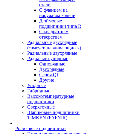
стали
С фланцем на
наружном кольце
Дюймовые
подшипники типа R
С квадратным
отверстием
Радиальные двухрядные
(самоустанавливающиеся)
Радиальные двухрядные
Радиально-упорные
Однорядные
Двухрядные
Серия QJ
Другие
Упорные
Гибридные
Высокотемпературные
подшипники
Сверхточные
Шариковые подшипники
TIMKEN (FAFNIR)
Роликовые подшипники
Цилиндрические роликовые