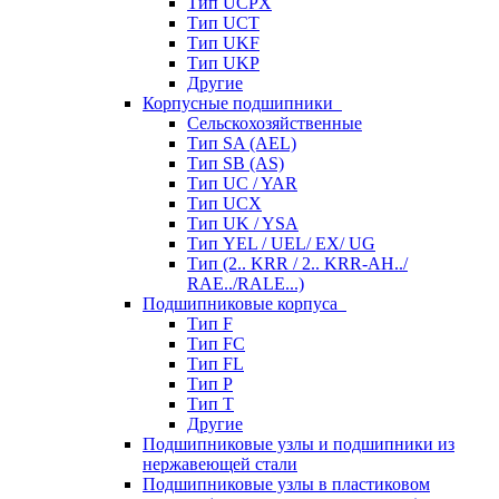
Тип UCPX
Тип UCT
Тип UKF
Тип UKP
Другие
Корпусные подшипники
Сельскохозяйственные
Тип SA (AEL)
Тип SB (AS)
Тип UC / YAR
Тип UCX
Тип UK / YSA
Тип YEL / UEL/ EX/ UG
Тип (2.. KRR / 2.. KRR-AH../
RAE../RALE...)
Подшипниковые корпуса
Тип F
Тип FC
Тип FL
Тип P
Тип T
Другие
Подшипниковые узлы и подшипники из
нержавеющей стали
Подшипниковые узлы в пластиковом