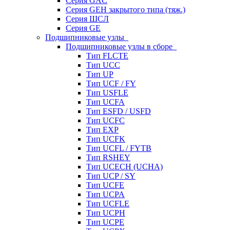
Серия GAC
Серия GEH закрытого типа (тяж.)
Серия ШСЛ
Серия GE
Подшипниковые узлы
Подшипниковые узлы в сборе
Тип FLCTE
Тип UCC
Тип UP
Тип UCF / FY
Тип USFLE
Тип UCFA
Тип ESFD / USFD
Тип UCFC
Тип EXP
Тип UCFK
Тип UCFL / FYTB
Тип RSHEY
Тип UCECH (UCHA)
Тип UCP / SY
Тип UCFE
Тип UCPA
Тип UCFLE
Тип UCPH
Тип UCPE