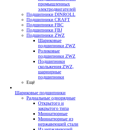
промышленных
электродвигателей
Подшипники DINROLL
Подшипники CRAFT
Подшипники FBC
Подшипники FBJ
Подшипники ZWZ
Шариковые
подшипники ZWZ
Роликовые
подшипники ZWZ
Подшипники
скольжения ZWZ,
шарнирные
подшипники
Ещё
Шариковые подшипники
Радиальные однорядные
Открытого и
закрытого типа
Миниатюрные
Миниатюрные из
нержавеющей стали
Из нержавеющей