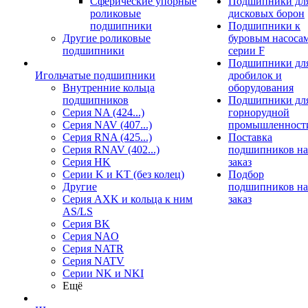
Сферические упорные
Подшипники дл
роликовые
дисковых борон
подшипники
Подшипники к
Другие роликовые
буровым насоса
подшипники
серии F
Подшипники дл
Игольчатые подшипники
дробилок и
Внутренние кольца
оборудования
подшипников
Подшипники дл
Серия NA (424...)
горнорудной
Серия NAV (407...)
промышленност
Серия RNA (425...)
Поставка
Серия RNAV (402...)
подшипников на
Серия HK
заказ
Серии K и KT (без колец)
Подбор
Другие
подшипников на
Серия AXK и кольца к ним
заказ
AS/LS
Серия BK
Серия NAO
Серия NATR
Серия NATV
Серии NK и NKI
Ещё