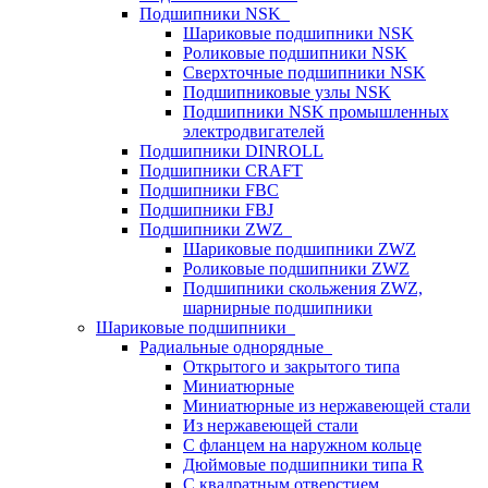
Подшипники NSK
Шариковые подшипники NSK
Роликовые подшипники NSK
Сверхточные подшипники NSK
Подшипниковые узлы NSK
Подшипники NSK промышленных
электродвигателей
Подшипники DINROLL
Подшипники CRAFT
Подшипники FBC
Подшипники FBJ
Подшипники ZWZ
Шариковые подшипники ZWZ
Роликовые подшипники ZWZ
Подшипники скольжения ZWZ,
шарнирные подшипники
Шариковые подшипники
Радиальные однорядные
Открытого и закрытого типа
Миниатюрные
Миниатюрные из нержавеющей стали
Из нержавеющей стали
С фланцем на наружном кольце
Дюймовые подшипники типа R
С квадратным отверстием