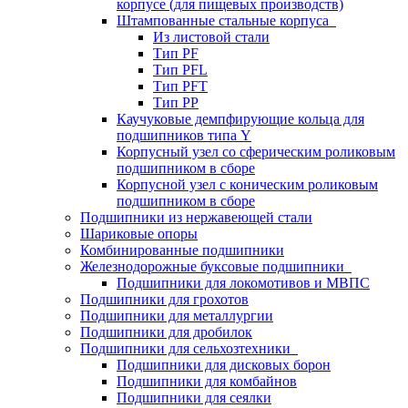
корпусе (для пищевых производств)
Штампованные стальные корпуса
Из листовой стали
Тип PF
Тип PFL
Тип PFT
Тип PP
Каучуковые демпфирующие кольца для
подшипников типа Y
Корпусный узел со сферическим роликовым
подшипником в сборе
Корпусной узел с коническим роликовым
подшипником в сборе
Подшипники из нержавеющей стали
Шариковые опоры
Комбинированные подшипники
Железнодорожные буксовые подшипники
Подшипники для локомотивов и МВПС
Подшипники для грохотов
Подшипники для металлургии
Подшипники для дробилок
Подшипники для сельхозтехники
Подшипники для дисковых борон
Подшипники для комбайнов
Подшипники для сеялки