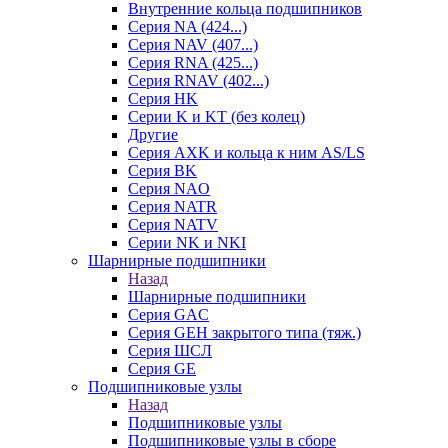
Внутренние кольца подшипников
Серия NA (424...)
Серия NAV (407...)
Серия RNA (425...)
Серия RNAV (402...)
Серия HK
Серии K и KT (без колец)
Другие
Серия AXK и кольца к ним AS/LS
Серия BK
Серия NAO
Серия NATR
Серия NATV
Серии NK и NKI
Шарнирные подшипники
Назад
Шарнирные подшипники
Серия GAC
Серия GEH закрытого типа (тяж.)
Серия ШСЛ
Серия GE
Подшипниковые узлы
Назад
Подшипниковые узлы
Подшипниковые узлы в сборе