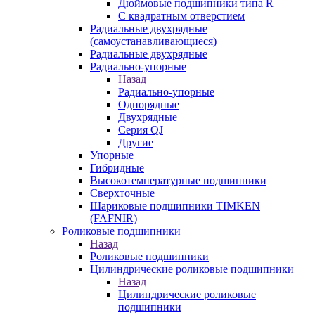
Дюймовые подшипники типа R
С квадратным отверстием
Радиальные двухрядные
(самоустанавливающиеся)
Радиальные двухрядные
Радиально-упорные
Назад
Радиально-упорные
Однорядные
Двухрядные
Серия QJ
Другие
Упорные
Гибридные
Высокотемпературные подшипники
Сверхточные
Шариковые подшипники TIMKEN
(FAFNIR)
Роликовые подшипники
Назад
Роликовые подшипники
Цилиндрические роликовые подшипники
Назад
Цилиндрические роликовые
подшипники