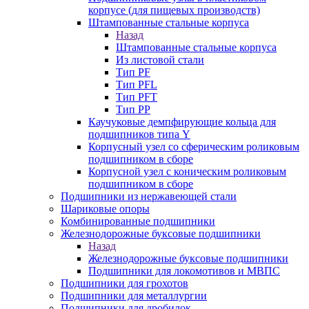
корпусе (для пищевых производств)
Штампованные стальные корпуса
Назад
Штампованные стальные корпуса
Из листовой стали
Тип PF
Тип PFL
Тип PFT
Тип PP
Каучуковые демпфирующие кольца для
подшипников типа Y
Корпусный узел со сферическим роликовым
подшипником в сборе
Корпусной узел с коническим роликовым
подшипником в сборе
Подшипники из нержавеющей стали
Шариковые опоры
Комбинированные подшипники
Железнодорожные буксовые подшипники
Назад
Железнодорожные буксовые подшипники
Подшипники для локомотивов и МВПС
Подшипники для грохотов
Подшипники для металлургии
Подшипники для дробилок