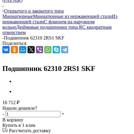
(FAFNIR)
-
Открытого и закрытого типа
Миниатюрные
Миниатюрные из нержавеющей стали
Из
нержавеющей стали
С фланцем на наружном
кольце
Дюймовые подшипники типа R
С квадратным
отверстием
-
Подшипник 62310 2RS1 SKF
Поделиться
Подшипник 62310 2RS1 SKF
16 712
₽
Нашли дешевле?
-
+
В корзину
Купить в 1 клик
Рассчитать доставку