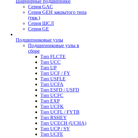
Шарнирные подшипники
Серия GAC
Серия GEH закрытого типа
(тяж.)
Серия ШСЛ
Серия GE
Подшипниковые узлы
Подшипниковые узлы в
сборе
Тип FLCTE
Тип UCC
Тип UP
Тип UCF / FY
Тип USFLE
Тип UCFA
Тип ESFD / USFD
Тип UCFC
Тип EXP
Тип UCFK
Тип UCFL / FYTB
Тип RSHEY
Тип UCECH (UCHA)
Тип UCP / SY
Тип UCFE