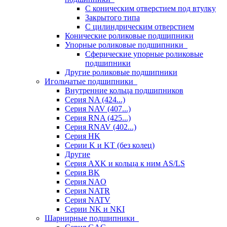
С коническим отверстием под втулку
Закрытого типа
С цилиндрическим отверстием
Конические роликовые подшипники
Упорные роликовые подшипники
Сферические упорные роликовые
подшипники
Другие роликовые подшипники
Игольчатые подшипники
Внутренние кольца подшипников
Серия NA (424...)
Серия NAV (407...)
Серия RNA (425...)
Серия RNAV (402...)
Серия HK
Серии K и KT (без колец)
Другие
Серия AXK и кольца к ним AS/LS
Серия BK
Серия NAO
Серия NATR
Серия NATV
Серии NK и NKI
Шарнирные подшипники