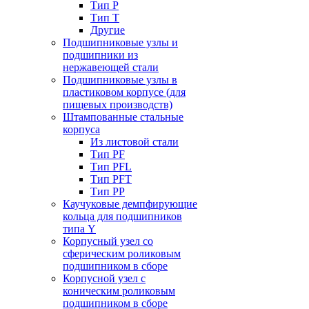
Тип P
Тип T
Другие
Подшипниковые узлы и
подшипники из
нержавеющей стали
Подшипниковые узлы в
пластиковом корпусе (для
пищевых производств)
Штампованные стальные
корпуса
Из листовой стали
Тип PF
Тип PFL
Тип PFT
Тип PP
Каучуковые демпфирующие
кольца для подшипников
типа Y
Корпусный узел со
сферическим роликовым
подшипником в сборе
Корпусной узел с
коническим роликовым
подшипником в сборе