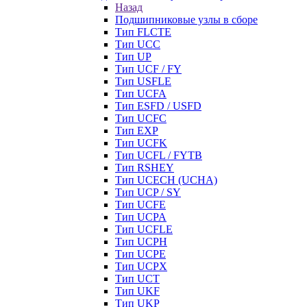
Назад
Подшипниковые узлы в сборе
Тип FLCTE
Тип UCC
Тип UP
Тип UCF / FY
Тип USFLE
Тип UCFA
Тип ESFD / USFD
Тип UCFC
Тип EXP
Тип UCFK
Тип UCFL / FYTB
Тип RSHEY
Тип UCECH (UCHA)
Тип UCP / SY
Тип UCFE
Тип UCPA
Тип UCFLE
Тип UCPH
Тип UCPE
Тип UCPX
Тип UCT
Тип UKF
Тип UKP