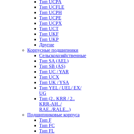
Тип UCPA
Тип UCFLE
Тип UCPH
Тип UCPE
Тип UCPX
Тип UCT
Тип UKF
Тип UKP
Другие
Корпусные подшипники
Сельскохозяйственные
Тип SA (AEL)
Тип SB (AS)
Тип UC / YAR
Тип UCX
Тип UK / YSA
Тип YEL / UEL/ EX/
UG
Тип (2.. KRR / 2..
KRR-AH../
RAE../RALE...)
Подшипниковые корпуса
Тип F
Тип FC
Тип FL