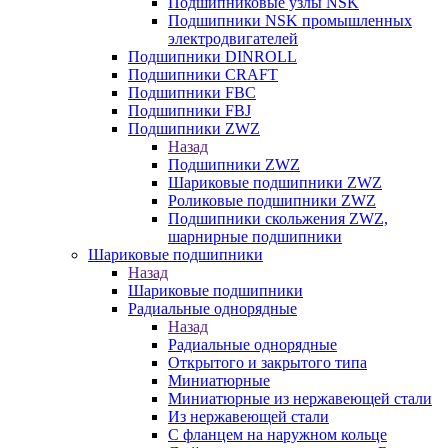
Подшипниковые узлы NSK
Подшипники NSK промышленных
электродвигателей
Подшипники DINROLL
Подшипники CRAFT
Подшипники FBC
Подшипники FBJ
Подшипники ZWZ
Назад
Подшипники ZWZ
Шариковые подшипники ZWZ
Роликовые подшипники ZWZ
Подшипники скольжения ZWZ,
шарнирные подшипники
Шариковые подшипники
Назад
Шариковые подшипники
Радиальные однорядные
Назад
Радиальные однорядные
Открытого и закрытого типа
Миниатюрные
Миниатюрные из нержавеющей стали
Из нержавеющей стали
С фланцем на наружном кольце