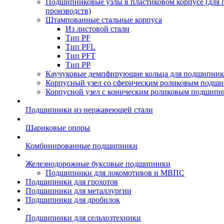
Подшипниковые узлы в пластиковом корпусе (для
производств)
Штампованные стальные корпуса
Из листовой стали
Тип PF
Тип PFL
Тип PFT
Тип PP
Каучуковые демпфирующие кольца для подшипник
Корпусный узел со сферическим роликовым подши
Корпусной узел с коническим роликовым подшипн
Подшипники из нержавеющей стали
Шариковые опоры
Комбинированные подшипники
Железнодорожные буксовые подшипники
Подшипники для локомотивов и МВПС
Подшипники для грохотов
Подшипники для металлургии
Подшипники для дробилок
Подшипники для сельхозтехники