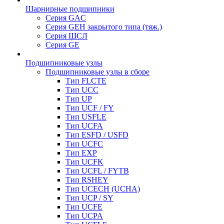
Шарнирные подшипники
Серия GAC
Серия GEH закрытого типа (тяж.)
Серия ШСЛ
Серия GE
Подшипниковые узлы
Подшипниковые узлы в сборе
Тип FLCTE
Тип UCC
Тип UP
Тип UCF / FY
Тип USFLE
Тип UCFA
Тип ESFD / USFD
Тип UCFC
Тип EXP
Тип UCFK
Тип UCFL / FYTB
Тип RSHEY
Тип UCECH (UCHA)
Тип UCP / SY
Тип UCFE
Тип UCPA