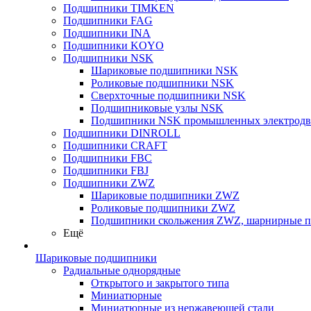
Подшипники TIMKEN
Подшипники FAG
Подшипники INA
Подшипники KOYO
Подшипники NSK
Шариковые подшипники NSK
Роликовые подшипники NSK
Сверхточные подшипники NSK
Подшипниковые узлы NSK
Подшипники NSK промышленных электродв
Подшипники DINROLL
Подшипники CRAFT
Подшипники FBC
Подшипники FBJ
Подшипники ZWZ
Шариковые подшипники ZWZ
Роликовые подшипники ZWZ
Подшипники скольжения ZWZ, шарнирные 
Ещё
Шариковые подшипники
Радиальные однорядные
Открытого и закрытого типа
Миниатюрные
Миниатюрные из нержавеющей стали