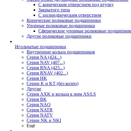
С коническим отверстием под втулку
Закрытого типа
С цилиндрическим отверстием
Конические роликовые подшипники
Упорные роликовые подшипники
Сферические упорные роликовые подшипни
Другие роликовые подшипники
Игольчатые подшипники
Внутренние кольца подшипников
Серия NA (424...)
Серия NAV (407...)
Серия RNA (425...)
Серия RNAV (402...)
Серия HK
Серии K и KT (без колец)
Другие
Серия AXK и кольца к ним AS/LS
Серия BK
Серия NAO
Серия NATR
Серия NATV
Серии NK и NKI
Ещё