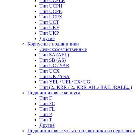
Тип UCFLE
Тип UCPH
Тип UCPE
Тип UCPX
Тип UCT
Тип UKF
Тип UKP
Другие
Корпусные подшипники
Сельскохозяйственные
Тип SA (AEL)
Тип SB (AS)
Тип UC / YAR
Тип UCX
Тип UK / YSA
Тип YEL / UEL/ EX/ UG
Тип (2.. KRR / 2.. KRR-AH../ RAE../RALE...)
Подшипниковые корпуса
Тип F
Тип FC
Тип FL
Тип P
Тип T
Другие
Подшипниковые узлы и подшипники из нержавею