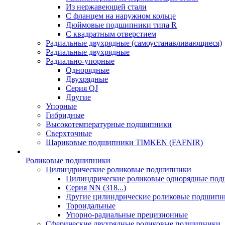
Из нержавеющей стали
С фланцем на наружном кольце
Дюймовые подшипники типа R
С квадратным отверстием
Радиальные двухрядные (самоустанавливающиеся)
Радиальные двухрядные
Радиально-упорные
Однорядные
Двухрядные
Серия QJ
Другие
Упорные
Гибридные
Высокотемпературные подшипники
Сверхточные
Шариковые подшипники TIMKEN (FAFNIR)
Роликовые подшипники
Цилиндрические роликовые подшипники
Цилиндрические роликовые однорядные по
Серия NN (318...)
Другие цилиндрические роликовые подшипн
Тороидальные
Упорно-радиальные прецизионные
Сферические двухрядные роликовые подшипники