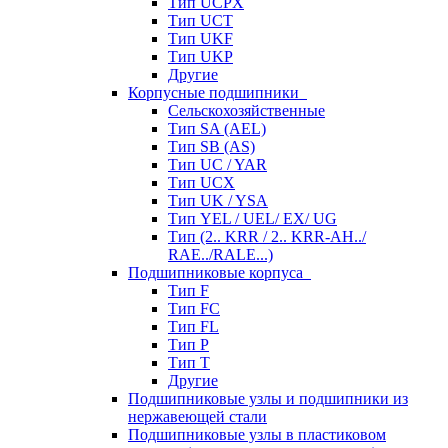
Тип UCPX
Тип UCT
Тип UKF
Тип UKP
Другие
Корпусные подшипники
Сельскохозяйственные
Тип SA (AEL)
Тип SB (AS)
Тип UC / YAR
Тип UCX
Тип UK / YSA
Тип YEL / UEL/ EX/ UG
Тип (2.. KRR / 2.. KRR-AH../
RAE../RALE...)
Подшипниковые корпуса
Тип F
Тип FC
Тип FL
Тип P
Тип T
Другие
Подшипниковые узлы и подшипники из
нержавеющей стали
Подшипниковые узлы в пластиковом