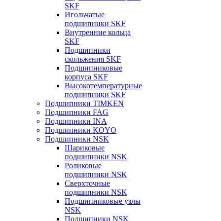
SKF
Игольчатые
подшипники SKF
Внутренние кольца
SKF
Подшипники
скольжения SKF
Подшипниковые
корпуса SKF
Высокотемпературные
подшипники SKF
Подшипники TIMKEN
Подшипники FAG
Подшипники INA
Подшипники KOYO
Подшипники NSK
Шариковые
подшипники NSK
Роликовые
подшипники NSK
Сверхточные
подшипники NSK
Подшипниковые узлы
NSK
Подшипники NSK