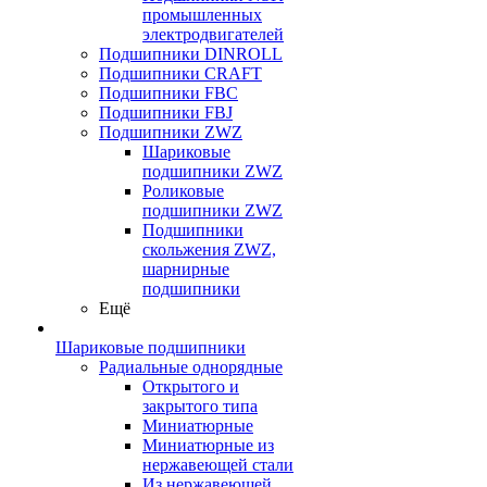
промышленных
электродвигателей
Подшипники DINROLL
Подшипники CRAFT
Подшипники FBC
Подшипники FBJ
Подшипники ZWZ
Шариковые
подшипники ZWZ
Роликовые
подшипники ZWZ
Подшипники
скольжения ZWZ,
шарнирные
подшипники
Ещё
Шариковые подшипники
Радиальные однорядные
Открытого и
закрытого типа
Миниатюрные
Миниатюрные из
нержавеющей стали
Из нержавеющей