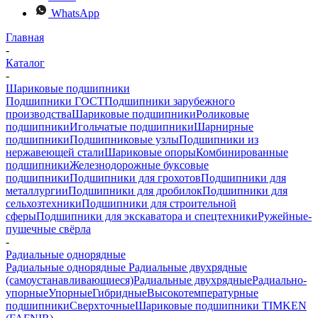
WhatsApp
Главная
-
Каталог
-
Шариковые подшипники
Подшипники ГОСТ
Подшипники зарубежного
производства
Шариковые подшипники
Роликовые
подшипники
Игольчатые подшипники
Шарнирные
подшипники
Подшипниковые узлы
Подшипники из
нержавеющей стали
Шариковые опоры
Комбинированные
подшипники
Железнодорожные буксовые
подшипники
Подшипники для грохотов
Подшипники для
металлургии
Подшипники для дробилок
Подшипники для
сельхозтехники
Подшипники для строительной
сферы
Подшипники для экскаватора и спецтехники
Ружейные-
пушечные свёрла
-
Радиальные однорядные
Радиальные однорядные
Радиальные двухрядные
(самоустанавливающиеся)
Радиальные двухрядные
Радиально-
упорные
Упорные
Гибридные
Высокотемпературные
подшипники
Сверхточные
Шариковые подшипники TIMKEN