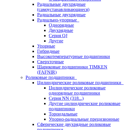
Радиальные двухрядные
(самоустанавливающиеся)
Радиальные двухрядные
Радиально-упорные
Однорядные
Двухрядные
Серия QJ
Другие
Упорные
Гибридные
Высокотемпературные подшипники
Сверхточные
Шариковые подшипники TIMKEN
(FAFNIR)
Роликовые подшипники
Цилиндрические роликовые подшипники
Цилиндрические роликовые
однорядные подшипники
Серия NN (318...)
Другие цилиндрические роликовые
подшипники
Тороидальные
Упорно-радиальные прецизионные
Сферические двухрядные роликовые
подшипники