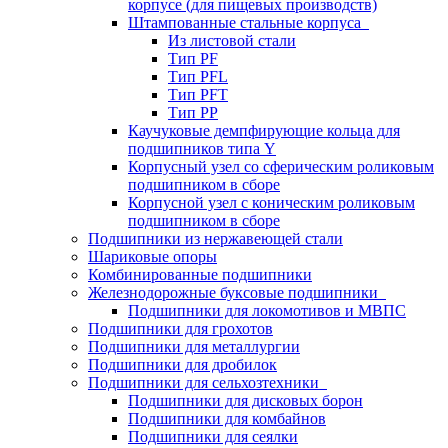
корпусе (для пищевых производств)
Штампованные стальные корпуса
Из листовой стали
Тип PF
Тип PFL
Тип PFT
Тип PP
Каучуковые демпфирующие кольца для
подшипников типа Y
Корпусный узел со сферическим роликовым
подшипником в сборе
Корпусной узел с коническим роликовым
подшипником в сборе
Подшипники из нержавеющей стали
Шариковые опоры
Комбинированные подшипники
Железнодорожные буксовые подшипники
Подшипники для локомотивов и МВПС
Подшипники для грохотов
Подшипники для металлургии
Подшипники для дробилок
Подшипники для сельхозтехники
Подшипники для дисковых борон
Подшипники для комбайнов
Подшипники для сеялки