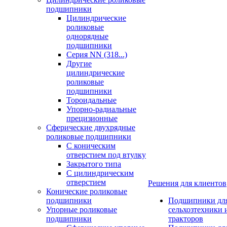
подшипники
Цилиндрические
роликовые
однорядные
подшипники
Серия NN (318...)
Другие
цилиндрические
роликовые
подшипники
Тороидальные
Упорно-радиальные
прецизионные
Сферические двухрядные
роликовые подшипники
С коническим
отверстием под втулку
Закрытого типа
С цилиндрическим
отверстием
Решения для клиентов
Конические роликовые
подшипники
Подшипники дл
Упорные роликовые
сельхозтехники 
подшипники
тракторов