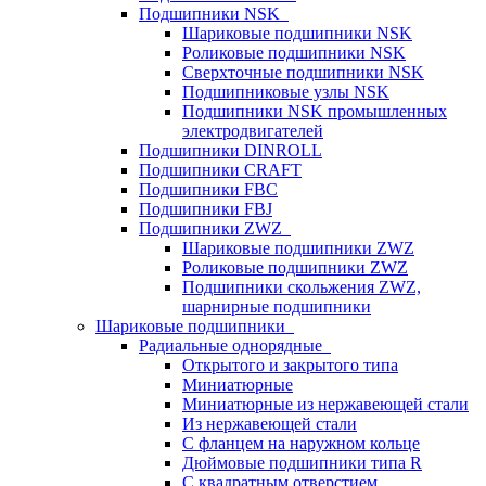
Подшипники NSK
Шариковые подшипники NSK
Роликовые подшипники NSK
Сверхточные подшипники NSK
Подшипниковые узлы NSK
Подшипники NSK промышленных
электродвигателей
Подшипники DINROLL
Подшипники CRAFT
Подшипники FBC
Подшипники FBJ
Подшипники ZWZ
Шариковые подшипники ZWZ
Роликовые подшипники ZWZ
Подшипники скольжения ZWZ,
шарнирные подшипники
Шариковые подшипники
Радиальные однорядные
Открытого и закрытого типа
Миниатюрные
Миниатюрные из нержавеющей стали
Из нержавеющей стали
С фланцем на наружном кольце
Дюймовые подшипники типа R
С квадратным отверстием