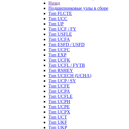
Назад
Подшипниковые узлы в сборе
Тип FLCTE
Тип UCC
Тип UP
Тип UCF / FY
Тип USFLE
Тип UCFA
Тип ESFD / USFD
Тип UCFC
Тип EXP
Тип UCFK
Тип UCFL / FYTB
Тип RSHEY
Тип UCECH (UCHA)
Тип UCP / SY
Тип UCFE
Тип UCPA
Тип UCFLE
Тип UCPH
Тип UCPE
Тип UCPX
Тип UCT
Тип UKF
Тип UKP