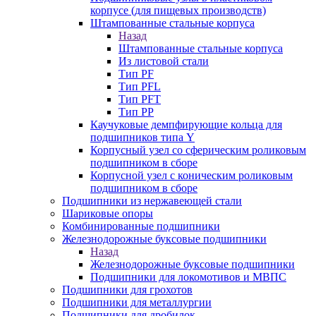
корпусе (для пищевых производств)
Штампованные стальные корпуса
Назад
Штампованные стальные корпуса
Из листовой стали
Тип PF
Тип PFL
Тип PFT
Тип PP
Каучуковые демпфирующие кольца для
подшипников типа Y
Корпусный узел со сферическим роликовым
подшипником в сборе
Корпусной узел с коническим роликовым
подшипником в сборе
Подшипники из нержавеющей стали
Шариковые опоры
Комбинированные подшипники
Железнодорожные буксовые подшипники
Назад
Железнодорожные буксовые подшипники
Подшипники для локомотивов и МВПС
Подшипники для грохотов
Подшипники для металлургии
Подшипники для дробилок