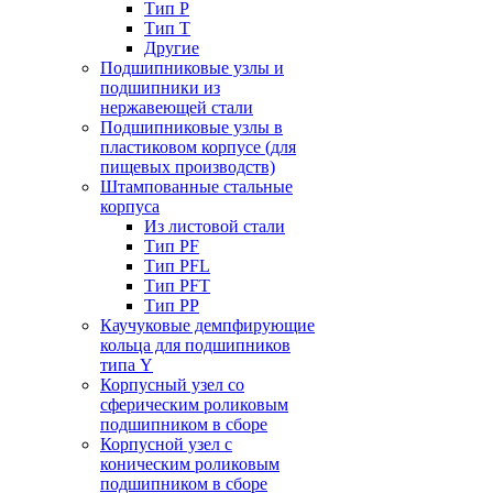
Тип P
Тип T
Другие
Подшипниковые узлы и
подшипники из
нержавеющей стали
Подшипниковые узлы в
пластиковом корпусе (для
пищевых производств)
Штампованные стальные
корпуса
Из листовой стали
Тип PF
Тип PFL
Тип PFT
Тип PP
Каучуковые демпфирующие
кольца для подшипников
типа Y
Корпусный узел со
сферическим роликовым
подшипником в сборе
Корпусной узел с
коническим роликовым
подшипником в сборе