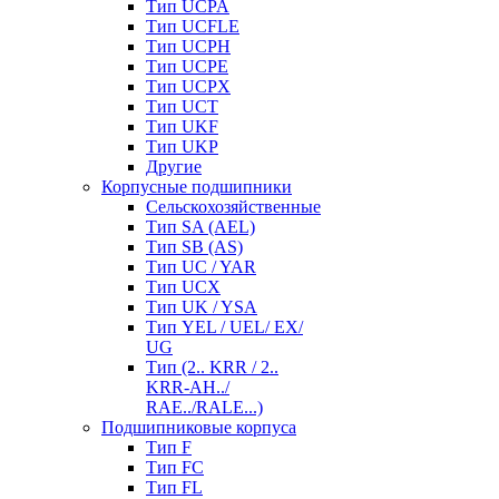
Тип UCPA
Тип UCFLE
Тип UCPH
Тип UCPE
Тип UCPX
Тип UCT
Тип UKF
Тип UKP
Другие
Корпусные подшипники
Сельскохозяйственные
Тип SA (AEL)
Тип SB (AS)
Тип UC / YAR
Тип UCX
Тип UK / YSA
Тип YEL / UEL/ EX/
UG
Тип (2.. KRR / 2..
KRR-AH../
RAE../RALE...)
Подшипниковые корпуса
Тип F
Тип FC
Тип FL