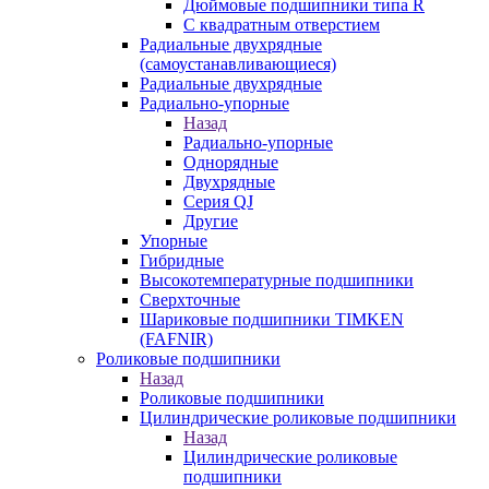
Дюймовые подшипники типа R
С квадратным отверстием
Радиальные двухрядные
(самоустанавливающиеся)
Радиальные двухрядные
Радиально-упорные
Назад
Радиально-упорные
Однорядные
Двухрядные
Серия QJ
Другие
Упорные
Гибридные
Высокотемпературные подшипники
Сверхточные
Шариковые подшипники TIMKEN
(FAFNIR)
Роликовые подшипники
Назад
Роликовые подшипники
Цилиндрические роликовые подшипники
Назад
Цилиндрические роликовые
подшипники