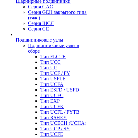
Шарнирные подшипники
Серия GAC
Серия GEH закрытого типа
(тяж.)
Серия ШСЛ
Серия GE
Подшипниковые узлы
Подшипниковые узлы в
сборе
Тип FLCTE
Тип UCC
Тип UP
Тип UCF / FY
Тип USFLE
Тип UCFA
Тип ESFD / USFD
Тип UCFC
Тип EXP
Тип UCFK
Тип UCFL / FYTB
Тип RSHEY
Тип UCECH (UCHA)
Тип UCP / SY
Тип UCFE