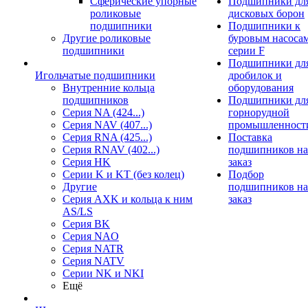
Сферические упорные
Подшипники дл
роликовые
дисковых борон
подшипники
Подшипники к
Другие роликовые
буровым насоса
подшипники
серии F
Подшипники дл
Игольчатые подшипники
дробилок и
Внутренние кольца
оборудования
подшипников
Подшипники дл
Серия NA (424...)
горнорудной
Серия NAV (407...)
промышленност
Серия RNA (425...)
Поставка
Серия RNAV (402...)
подшипников на
Серия HK
заказ
Серии K и KT (без колец)
Подбор
Другие
подшипников на
Серия AXK и кольца к ним
заказ
AS/LS
Серия BK
Серия NAO
Серия NATR
Серия NATV
Серии NK и NKI
Ещё