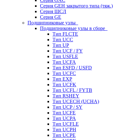
Серия GAC
Серия GEH закрытого типа (тяж.)
Серия ШСЛ
Серия GE
Подшипниковые узлы
Подшипниковые узлы в сборе
Тип FLCTE
Тип UCC
Тип UP
Тип UCF / FY
Тип USFLE
Тип UCFA
Тип ESFD / USFD
Тип UCFC
Тип EXP
Тип UCFK
Тип UCFL / FYTB
Тип RSHEY
Тип UCECH (UCHA)
Тип UCP / SY
Тип UCFE
Тип UCPA
Тип UCFLE
Тип UCPH
Тип UCPE