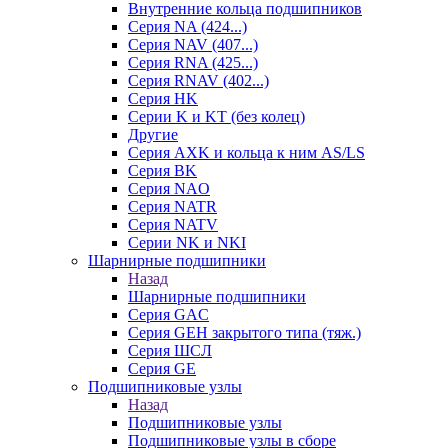
Внутренние кольца подшипников
Серия NA (424...)
Серия NAV (407...)
Серия RNA (425...)
Серия RNAV (402...)
Серия HK
Серии K и KT (без колец)
Другие
Серия AXK и кольца к ним AS/LS
Серия BK
Серия NAO
Серия NATR
Серия NATV
Серии NK и NKI
Шарнирные подшипники
Назад
Шарнирные подшипники
Серия GAC
Серия GEH закрытого типа (тяж.)
Серия ШСЛ
Серия GE
Подшипниковые узлы
Назад
Подшипниковые узлы
Подшипниковые узлы в сборе