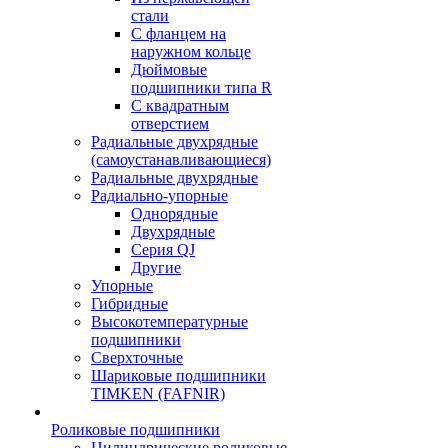
стали
С фланцем на
наружном кольце
Дюймовые
подшипники типа R
С квадратным
отверстием
Радиальные двухрядные
(самоустанавливающиеся)
Радиальные двухрядные
Радиально-упорные
Однорядные
Двухрядные
Серия QJ
Другие
Упорные
Гибридные
Высокотемпературные
подшипники
Сверхточные
Шариковые подшипники
TIMKEN (FAFNIR)
Роликовые подшипники
Цилиндрические роликовые