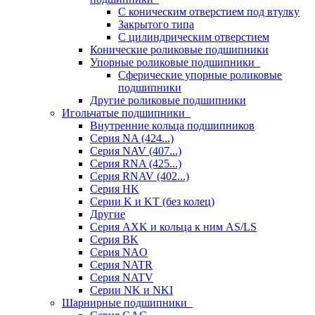
С коническим отверстием под втулку
Закрытого типа
С цилиндрическим отверстием
Конические роликовые подшипники
Упорные роликовые подшипники
Сферические упорные роликовые
подшипники
Другие роликовые подшипники
Игольчатые подшипники
Внутренние кольца подшипников
Серия NA (424...)
Серия NAV (407...)
Серия RNA (425...)
Серия RNAV (402...)
Серия HK
Серии K и KT (без колец)
Другие
Серия AXK и кольца к ним AS/LS
Серия BK
Серия NAO
Серия NATR
Серия NATV
Серии NK и NKI
Шарнирные подшипники