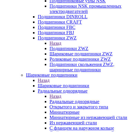
Подшипниковые узлы NSK
Подшипники NSK промышленных
электродвигателей
Подшипники DINROLL
Подшипники CRAFT
Подшипники FBC
Подшипники FBJ
Подшипники ZWZ
Назад
Подшипники ZWZ
Шариковые подшипники ZWZ
Роликовые подшипники ZWZ
Подшипники скольжения ZWZ,
шарнирные подшипники
Шариковые подшипники
Назад
Шариковые подшипники
Радиальные однорядные
Назад
Радиальные однорядные
Открытого и закрытого типа
Миниатюрные
Миниатюрные из нержавеющей стали
Из нержавеющей стали
С фланцем на наружном кольце